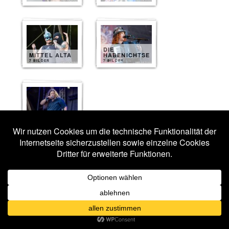
DIE
MITTEL ALTA
HABENICHTSE
7 BILDER
7 BILDER
FINAL CRY
7 BILDER
Veröffentlicht unter
Fotos 2026
|
Verschlagwortet mit
Agnostic Front
,
Alice Cooper
,
Avatar
,
Ballenstedt
,
Betonton
,
Black Label Society
,
Decapitated
,
Die Habenichtse
,
Dogma
,
Dominum
,
Ensiferum
,
Final
Cry
,
Hagane
,
Hämatom
,
Harakiri For The Sky
,
Heavysaurus
,
Helloween
,
Mittel Alta
,
Paradise Lost
,
Rockharz Festival
,
Sagenbringer
,
Soulbound
,
Stahlmann
,
Steve'n'Seagulls
,
The
Haunted
,
Warmen