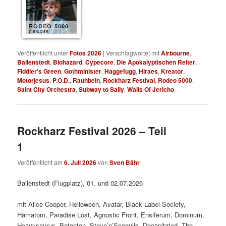
RODEO 5000
7 BILDER
Veröffentlicht unter
Fotos 2026
|
Verschlagwortet mit
Airbourne
,
Ballenstedt
,
Biohazard
,
Cypecore
,
Die Apokalyptischen Reiter
,
Fiddler's Green
,
Gothminister
,
Haggefugg
,
Hiraes
,
Kreator
,
Motorjesus
,
P.O.D.
,
Rauhbein
,
Rockharz Festival
,
Rodeo 5000
,
Saint City Orchestra
,
Subway to Sally
,
Walls Of Jericho
Rockharz Festival 2026 – Teil
1
Veröffentlicht am
6. Juli 2026
von
Sven Bähr
Ballenstedt (Flugplatz), 01. und 02.07.2026
mit Alice Cooper, Helloween, Avatar, Black Label Society,
Hämatom, Paradise Lost, Agnostic Front, Ensiferum, Dominum,
Heavysaurus, Betonton, Steve’n’Seagulls, Decapitated, The