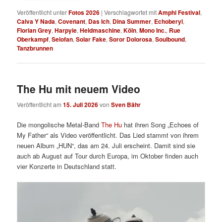
Veröffentlicht unter
Fotos 2026
|
Verschlagwortet mit
Amphi Festival
,
Calva Y Nada
,
Covenant
,
Das Ich
,
Dina Summer
,
Echoberyl
,
Florian Grey
,
Harpyie
,
Heldmaschine
,
Köln
,
Mono Inc.
,
Rue
Oberkampf
,
Selofan
,
Solar Fake
,
Soror Dolorosa
,
Soulbound
,
Tanzbrunnen
The Hu mit neuem Video
Veröffentlicht am
15. Juli 2026
von
Sven Bähr
Die mongolische Metal-Band
The Hu
hat ihren Song „Echoes of
My Father“ als Video veröffentlicht. Das Lied stammt von ihrem
neuen Album „HUN“, das am 24. Juli erscheint. Damit sind sie
auch ab August auf Tour durch Europa, im Oktober finden auch
vier Konzerte in Deutschland statt.