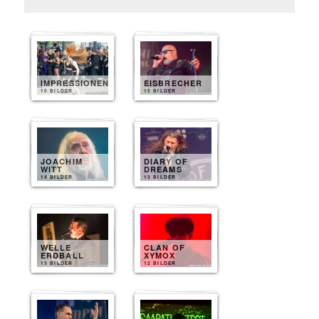
IMPRESSIONEN
EISBRECHER
10 BILDER
15 BILDER
JOACHIM
DIARY OF
WITT
DREAMS
14 BILDER
13 BILDER
WELLE
CLAN OF
ERDBALL
XYMOX
13 BILDER
12 BILDER