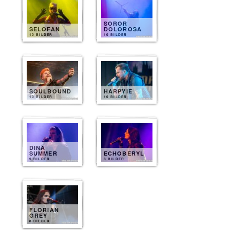
SOROR
SELOFAN
DOLOROSA
10 BILDER
10 BILDER
SOULBOUND
HARPYIE
10 BILDER
10 BILDER
DINA
SUMMER
ECHOBERYL
9 BILDER
8 BILDER
FLORIAN
GREY
8 BILDER