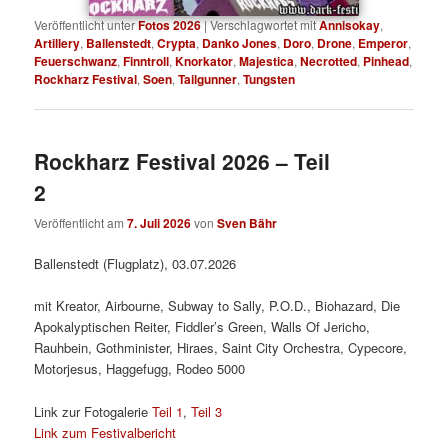
Veröffentlicht unter
Fotos 2026
|
Verschlagwortet mit
Annisokay
,
Artillery
,
Ballenstedt
,
Crypta
,
Danko Jones
,
Doro
,
Drone
,
Emperor
,
Feuerschwanz
,
Finntroll
,
Knorkator
,
Majestica
,
Necrotted
,
Pinhead
,
Rockharz Festival
,
Soen
,
Tailgunner
,
Tungsten
Rockharz Festival 2026 – Teil
2
Veröffentlicht am
7. Juli 2026
von
Sven Bähr
Ballenstedt (Flugplatz), 03.07.2026
mit Kreator, Airbourne, Subway to Sally, P.O.D., Biohazard, Die
Apokalyptischen Reiter, Fiddler’s Green, Walls Of Jericho,
Rauhbein, Gothminister, Hiraes, Saint City Orchestra, Cypecore,
Motorjesus, Haggefugg, Rodeo 5000
Link zur Fotogalerie
Teil 1
,
Teil 3
Link zum Festivalbericht