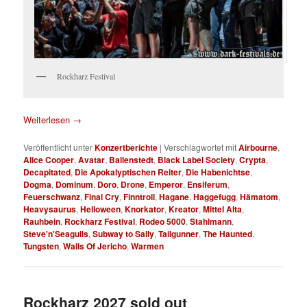
Rockharz Festival
Weiterlesen
→
Veröffentlicht unter
Konzertberichte
|
Verschlagwortet mit
Airbourne
,
Alice Cooper
,
Avatar
,
Ballenstedt
,
Black Label Society
,
Crypta
,
Decapitated
,
Die Apokalyptischen Reiter
,
Die Habenichtse
,
Dogma
,
Dominum
,
Doro
,
Drone
,
Emperor
,
Ensiferum
,
Feuerschwanz
,
Final Cry
,
Finntroll
,
Hagane
,
Haggefugg
,
Hämatom
,
Heavysaurus
,
Helloween
,
Knorkator
,
Kreator
,
Mittel Alta
,
Rauhbein
,
Rockharz Festival
,
Rodeo 5000
,
Stahlmann
,
Steve'n'Seagulls
,
Subway to Sally
,
Tailgunner
,
The Haunted
,
Tungsten
,
Walls Of Jericho
,
Warmen
Rockharz 2027 sold out