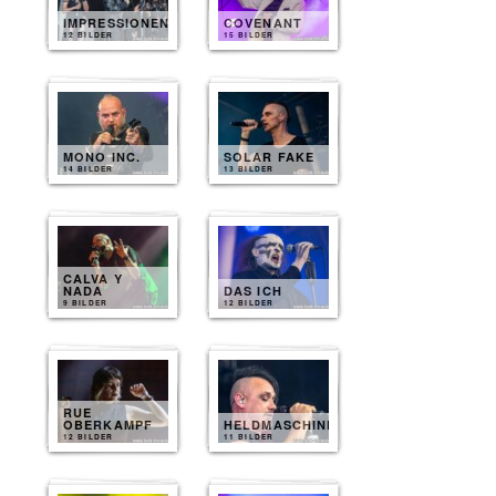
IMPRESSIONEN
COVENANT
12 BILDER
15 BILDER
MONO INC.
SOLAR FAKE
14 BILDER
13 BILDER
CALVA Y
NADA
DAS ICH
9 BILDER
12 BILDER
RUE
OBERKAMPF
HELDMASCHINE
12 BILDER
11 BILDER