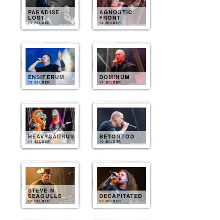
PARADISE
AGNOSTIC
LOST
FRONT
12 BILDER
12 BILDER
ENSIFERUM
DOMINUM
12 BILDER
11 BILDER
HEAVYSAURUS
BETONTOD
11 BILDER
10 BILDER
STEVE N
SEAGULLS
DECAPITATED
10 BILDER
10 BILDER