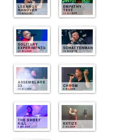
LEBANON
EMPATHY
HANOVER
TEST
12 BILDER
12 BILDER
SOLITARY
EXPERIMENTS
SCHATTENMANN
12 BILDER
10 BILDER
ASSEMBLAGE
23
CHROM
10 BILDER
8 BILDER
THE SWEET
KILL
EXTIZE
8 BILDER
8 BILDER