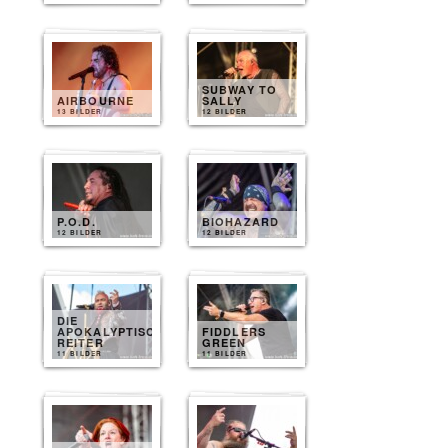
SUBWAY TO
AIRBOURNE
SALLY
13 BILDER
12 BILDER
P.O.D.
BIOHAZARD
12 BILDER
12 BILDER
DIE
APOKALYPTISCHEN
FIDDLERS
REITER
GREEN
11 BILDER
11 BILDER