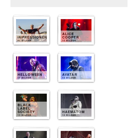
ALICE
IMPRESSIONEN
COOPER
40 BILDER
15 BILDER
HELLOWEEN
AVATAR
15 BILDER
13 BILDER
BLACK
LABEL
SOCIETY
HAEMATOM
13 BILDER
12 BILDER