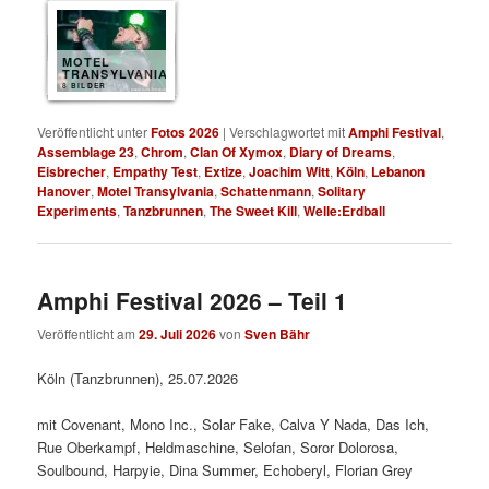
MOTEL
TRANSYLVANIA
8 BILDER
Veröffentlicht unter
Fotos 2026
|
Verschlagwortet mit
Amphi Festival
,
Assemblage 23
,
Chrom
,
Clan Of Xymox
,
Diary of Dreams
,
Eisbrecher
,
Empathy Test
,
Extize
,
Joachim Witt
,
Köln
,
Lebanon
Hanover
,
Motel Transylvania
,
Schattenmann
,
Solitary
Experiments
,
Tanzbrunnen
,
The Sweet Kill
,
Welle:Erdball
Amphi Festival 2026 – Teil 1
Veröffentlicht am
29. Juli 2026
von
Sven Bähr
Köln (Tanzbrunnen), 25.07.2026
mit Covenant, Mono Inc., Solar Fake, Calva Y Nada, Das Ich,
Rue Oberkampf, Heldmaschine, Selofan, Soror Dolorosa,
Soulbound, Harpyie, Dina Summer, Echoberyl, Florian Grey