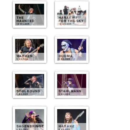
THE
HARAKIRI
HAUNTED
FOR THE SKY
10 BILDER
10 BILDER
WARMEN
DOGMA
9 BILDER
9 BILDER
SOULBOUND
STAHLMANN
9 BILDER
9 BILDER
SAGENBRINGER
HAGANE
8 BILDER
8 BILDER