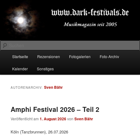
Zum
Zum
Musikmagazin seit 2005
primären
sekundären
Inhalt
Inhalt
springen
springen
DARK-FESTIVALS.DE
Suchen
Hauptmenü
Startseite
Rezensionen
Fotogalerien
Foto-Archiv
Kalender
Sonstiges
Sven Bähr
AUTORENARCHIV:
Amphi Festival 2026 – Teil 2
Veröffentlicht am
1. August 2026
von
Sven Bähr
Köln (Tanzbrunnen), 26.07.2026