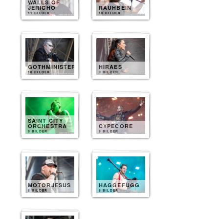
WALLS OF
JERICHO
RAUHBEIN
11 BILDER
10 BILDER
GOTHMINISTER
HIRAES
10 BILDER
9 BILDER
SAINT CITY
ORCHESTRA
CYPECORE
9 BILDER
8 BILDER
MOTORJESUS
HAGGEFUGG
8 BILDER
8 BILDER