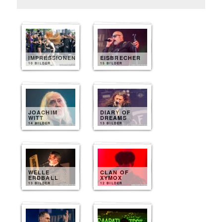
IMPRESSIONEN
EISBRECHER
10 BILDER
15 BILDER
JOACHIM
DIARY OF
WITT
DREAMS
14 BILDER
13 BILDER
WELLE
CLAN OF
ERDBALL
XYMOX
13 BILDER
12 BILDER