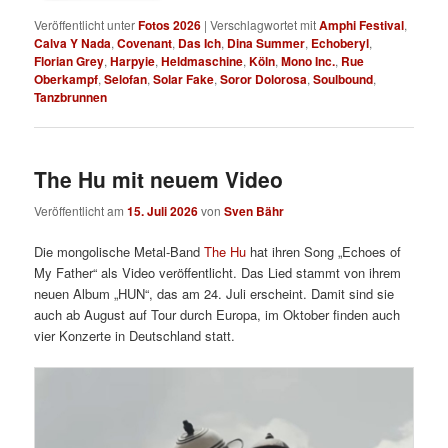
Veröffentlicht unter
Fotos 2026
|
Verschlagwortet mit
Amphi Festival
,
Calva Y Nada
,
Covenant
,
Das Ich
,
Dina Summer
,
Echoberyl
,
Florian Grey
,
Harpyie
,
Heldmaschine
,
Köln
,
Mono Inc.
,
Rue
Oberkampf
,
Selofan
,
Solar Fake
,
Soror Dolorosa
,
Soulbound
,
Tanzbrunnen
The Hu mit neuem Video
Veröffentlicht am
15. Juli 2026
von
Sven Bähr
Die mongolische Metal-Band
The Hu
hat ihren Song „Echoes of
My Father“ als Video veröffentlicht. Das Lied stammt von ihrem
neuen Album „HUN“, das am 24. Juli erscheint. Damit sind sie
auch ab August auf Tour durch Europa, im Oktober finden auch
vier Konzerte in Deutschland statt.