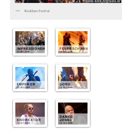
Rockharz Festival
IMPRESSIONEN
FEUERSCHWANZ
20 BILDER
15 BILDER
EMPEROR
DORO
10 BILDER
13 BILDER
DANKO
KNORKATOR
JONES
13 BILDER
12 BILDER