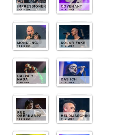
IMPRESSIONEN
COVENANT
12 BILDER
15 BILDER
MONO INC.
SOLAR FAKE
14 BILDER
13 BILDER
CALVA Y
NADA
DAS ICH
9 BILDER
12 BILDER
RUE
OBERKAMPF
HELDMASCHINE
12 BILDER
11 BILDER