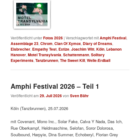
MOTEL
TRANSYLVANIA
8 BILDER
Veröffentlicht unter
Fotos 2026
|
Verschlagwortet mit
Amphi Festival
,
Assemblage 23
,
Chrom
,
Clan Of Xymox
,
Diary of Dreams
,
Eisbrecher
,
Empathy Test
,
Extize
,
Joachim Witt
,
Köln
,
Lebanon
Hanover
,
Motel Transylvania
,
Schattenmann
,
Solitary
Experiments
,
Tanzbrunnen
,
The Sweet Kill
,
Welle:Erdball
Amphi Festival 2026 – Teil 1
Veröffentlicht am
29. Juli 2026
von
Sven Bähr
Köln (Tanzbrunnen), 25.07.2026
mit Covenant, Mono Inc., Solar Fake, Calva Y Nada, Das Ich,
Rue Oberkampf, Heldmaschine, Selofan, Soror Dolorosa,
Soulbound, Harpyie, Dina Summer, Echoberyl, Florian Grey