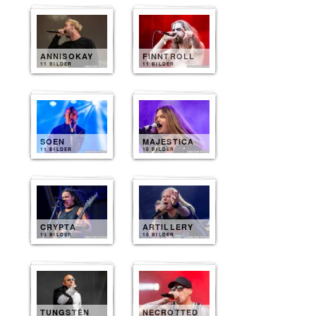
ANNISOKAY
FINNTROLL
11 BILDER
11 BILDER
SOEN
MAJESTICA
11 BILDER
10 BILDER
CRYPTA
ARTILLERY
10 BILDER
10 BILDER
TUNGSTEN
NECROTTED