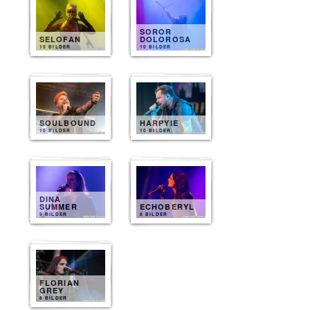
SOROR
SELOFAN
DOLOROSA
10 BILDER
10 BILDER
SOULBOUND
HARPYIE
10 BILDER
10 BILDER
DINA
SUMMER
ECHOBERYL
9 BILDER
8 BILDER
FLORIAN
GREY
8 BILDER