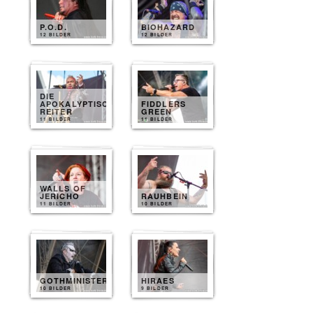
P.O.D.
BIOHAZARD
12 BILDER
12 BILDER
DIE
APOKALYPTISCHEN
FIDDLERS
REITER
GREEN
11 BILDER
11 BILDER
WALLS OF
JERICHO
RAUHBEIN
11 BILDER
10 BILDER
GOTHMINISTER
HIRAES
10 BILDER
9 BILDER