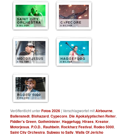
SAINT CITY
ORCHESTRA
CYPECORE
9 BILDER
8 BILDER
MOTORJESUS
HAGGEFUGG
8 BILDER
8 BILDER
RODEO 5000
7 BILDER
Veröffentlicht unter
Fotos 2026
|
Verschlagwortet mit
Airbourne
,
Ballenstedt
,
Biohazard
,
Cypecore
,
Die Apokalyptischen Reiter
,
Fiddler's Green
,
Gothminister
,
Haggefugg
,
Hiraes
,
Kreator
,
Motorjesus
,
P.O.D.
,
Rauhbein
,
Rockharz Festival
,
Rodeo 5000
,
Saint City Orchestra
,
Subway to Sally
,
Walls Of Jericho