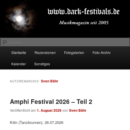
Zum
Zum
Musikmagazin seit 2005
primären
sekundären
Inhalt
Inhalt
springen
springen
DARK-FESTIVALS.DE
Suchen
Hauptmenü
Startseite
Rezensionen
Fotogalerien
Foto-Archiv
Kalender
Sonstiges
Sven Bähr
AUTORENARCHIV:
Amphi Festival 2026 – Teil 2
Veröffentlicht am
1. August 2026
von
Sven Bähr
Köln (Tanzbrunnen), 26.07.2026