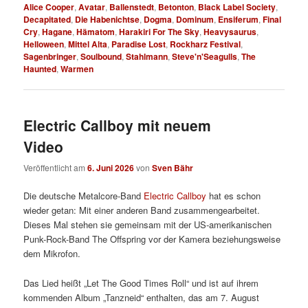
Alice Cooper
,
Avatar
,
Ballenstedt
,
Betonton
,
Black Label Society
,
Decapitated
,
Die Habenichtse
,
Dogma
,
Dominum
,
Ensiferum
,
Final
Cry
,
Hagane
,
Hämatom
,
Harakiri For The Sky
,
Heavysaurus
,
Helloween
,
Mittel Alta
,
Paradise Lost
,
Rockharz Festival
,
Sagenbringer
,
Soulbound
,
Stahlmann
,
Steve'n'Seagulls
,
The
Haunted
,
Warmen
Electric Callboy mit neuem
Video
Veröffentlicht am
6. Juni 2026
von
Sven Bähr
Die deutsche Metalcore-Band
Electric Callboy
hat es schon
wieder getan: Mit einer anderen Band zusammengearbeitet.
Dieses Mal stehen sie gemeinsam mit der US-amerikanischen
Punk-Rock-Band The Offspring vor der Kamera beziehungsweise
dem Mikrofon.
Das Lied heißt „Let The Good Times Roll“ und ist auf ihrem
kommenden Album „Tanzneid“ enthalten, das am 7. August