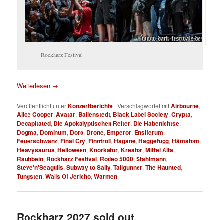
Rockharz Festival
Weiterlesen
→
Veröffentlicht unter
Konzertberichte
|
Verschlagwortet mit
Airbourne
,
Alice Cooper
,
Avatar
,
Ballenstedt
,
Black Label Society
,
Crypta
,
Decapitated
,
Die Apokalyptischen Reiter
,
Die Habenichtse
,
Dogma
,
Dominum
,
Doro
,
Drone
,
Emperor
,
Ensiferum
,
Feuerschwanz
,
Final Cry
,
Finntroll
,
Hagane
,
Haggefugg
,
Hämatom
,
Heavysaurus
,
Helloween
,
Knorkator
,
Kreator
,
Mittel Alta
,
Rauhbein
,
Rockharz Festival
,
Rodeo 5000
,
Stahlmann
,
Steve'n'Seagulls
,
Subway to Sally
,
Tailgunner
,
The Haunted
,
Tungsten
,
Walls Of Jericho
,
Warmen
Rockharz 2027 sold out