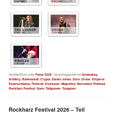
9 BILDER
8 BILDER
TAILGUNNER
DRONE
8 BILDER
7 BILDER
PINHEAD
7 BILDER
Veröffentlicht unter
Fotos 2026
|
Verschlagwortet mit
Annisokay
,
Artillery
,
Ballenstedt
,
Crypta
,
Danko Jones
,
Doro
,
Drone
,
Emperor
,
Feuerschwanz
,
Finntroll
,
Knorkator
,
Majestica
,
Necrotted
,
Pinhead
,
Rockharz Festival
,
Soen
,
Tailgunner
,
Tungsten
Rockharz Festival 2026 – Teil