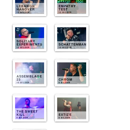
LEBANON
EMPATHY
HANOVER
TEST
12 BILDER
12 BILDER
SOLITARY
EXPERIMENTS
SCHATTENMANN
12 BILDER
10 BILDER
ASSEMBLAGE
23
CHROM
10 BILDER
8 BILDER
THE SWEET
KILL
EXTIZE
8 BILDER
8 BILDER