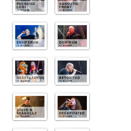
PARADISE
AGNOSTIC
LOST
FRONT
12 BILDER
12 BILDER
ENSIFERUM
DOMINUM
12 BILDER
11 BILDER
HEAVYSAURUS
BETONTOD
11 BILDER
10 BILDER
STEVE N
SEAGULLS
DECAPITATED
10 BILDER
10 BILDER