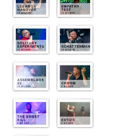
LEBANON
EMPATHY
HANOVER
TEST
12 BILDER
12 BILDER
SOLITARY
EXPERIMENTS
SCHATTENMANN
12 BILDER
10 BILDER
ASSEMBLAGE
23
CHROM
10 BILDER
8 BILDER
THE SWEET
KILL
EXTIZE
8 BILDER
8 BILDER