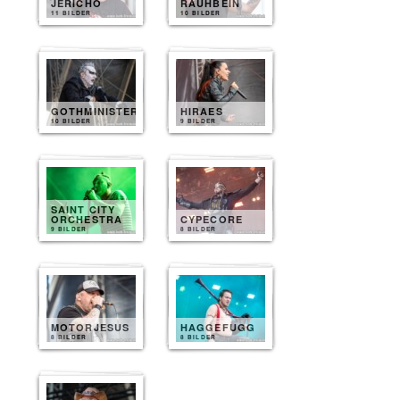
JERICHO
RAUHBEIN
11 BILDER
10 BILDER
GOTHMINISTER
HIRAES
10 BILDER
9 BILDER
SAINT CITY
ORCHESTRA
CYPECORE
9 BILDER
8 BILDER
MOTORJESUS
HAGGEFUGG
8 BILDER
8 BILDER