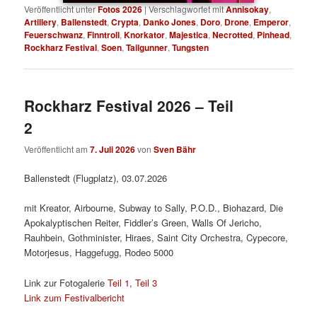
Veröffentlicht unter
Fotos 2026
|
Verschlagwortet mit
Annisokay
,
Artillery
,
Ballenstedt
,
Crypta
,
Danko Jones
,
Doro
,
Drone
,
Emperor
,
Feuerschwanz
,
Finntroll
,
Knorkator
,
Majestica
,
Necrotted
,
Pinhead
,
Rockharz Festival
,
Soen
,
Tailgunner
,
Tungsten
Rockharz Festival 2026 – Teil
2
Veröffentlicht am
7. Juli 2026
von
Sven Bähr
Ballenstedt (Flugplatz), 03.07.2026
mit Kreator, Airbourne, Subway to Sally, P.O.D., Biohazard, Die
Apokalyptischen Reiter, Fiddler’s Green, Walls Of Jericho,
Rauhbein, Gothminister, Hiraes, Saint City Orchestra, Cypecore,
Motorjesus, Haggefugg, Rodeo 5000
Link zur Fotogalerie
Teil 1
,
Teil 3
Link zum Festivalbericht