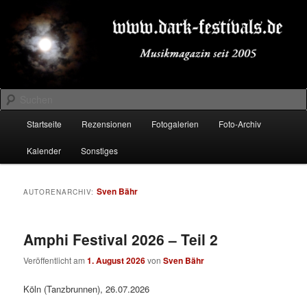
Zum
Zum
Musikmagazin seit 2005
primären
sekundären
Inhalt
Inhalt
springen
springen
DARK-FESTIVALS.DE
Suchen
Hauptmenü
Startseite
Rezensionen
Fotogalerien
Foto-Archiv
Kalender
Sonstiges
Sven Bähr
AUTORENARCHIV:
Amphi Festival 2026 – Teil 2
Veröffentlicht am
1. August 2026
von
Sven Bähr
Köln (Tanzbrunnen), 26.07.2026