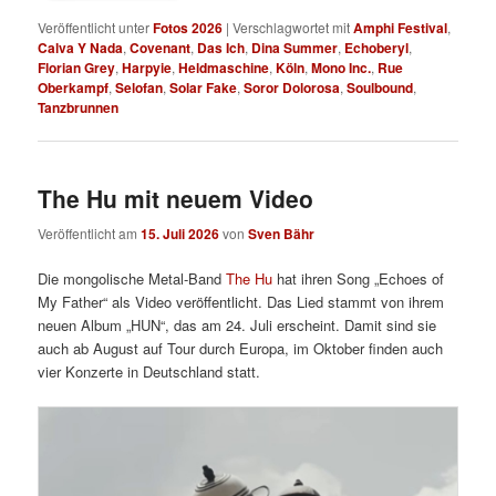
Veröffentlicht unter
Fotos 2026
|
Verschlagwortet mit
Amphi Festival
,
Calva Y Nada
,
Covenant
,
Das Ich
,
Dina Summer
,
Echoberyl
,
Florian Grey
,
Harpyie
,
Heldmaschine
,
Köln
,
Mono Inc.
,
Rue
Oberkampf
,
Selofan
,
Solar Fake
,
Soror Dolorosa
,
Soulbound
,
Tanzbrunnen
The Hu mit neuem Video
Veröffentlicht am
15. Juli 2026
von
Sven Bähr
Die mongolische Metal-Band
The Hu
hat ihren Song „Echoes of
My Father“ als Video veröffentlicht. Das Lied stammt von ihrem
neuen Album „HUN“, das am 24. Juli erscheint. Damit sind sie
auch ab August auf Tour durch Europa, im Oktober finden auch
vier Konzerte in Deutschland statt.