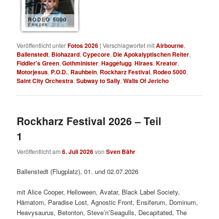
RODEO 5000
7 BILDER
Veröffentlicht unter
Fotos 2026
|
Verschlagwortet mit
Airbourne
,
Ballenstedt
,
Biohazard
,
Cypecore
,
Die Apokalyptischen Reiter
,
Fiddler's Green
,
Gothminister
,
Haggefugg
,
Hiraes
,
Kreator
,
Motorjesus
,
P.O.D.
,
Rauhbein
,
Rockharz Festival
,
Rodeo 5000
,
Saint City Orchestra
,
Subway to Sally
,
Walls Of Jericho
Rockharz Festival 2026 – Teil
1
Veröffentlicht am
6. Juli 2026
von
Sven Bähr
Ballenstedt (Flugplatz), 01. und 02.07.2026
mit Alice Cooper, Helloween, Avatar, Black Label Society,
Hämatom, Paradise Lost, Agnostic Front, Ensiferum, Dominum,
Heavysaurus, Betonton, Steve’n’Seagulls, Decapitated, The