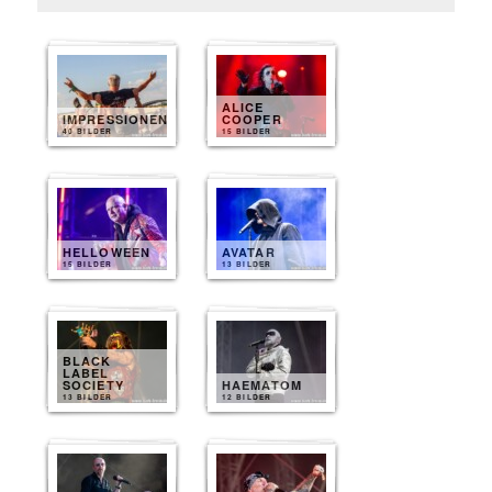
ALICE
IMPRESSIONEN
COOPER
40 BILDER
15 BILDER
HELLOWEEN
AVATAR
15 BILDER
13 BILDER
BLACK
LABEL
SOCIETY
HAEMATOM
13 BILDER
12 BILDER