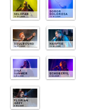
SOROR
SELOFAN
DOLOROSA
10 BILDER
10 BILDER
SOULBOUND
HARPYIE
10 BILDER
10 BILDER
DINA
SUMMER
ECHOBERYL
9 BILDER
8 BILDER
FLORIAN
GREY
8 BILDER