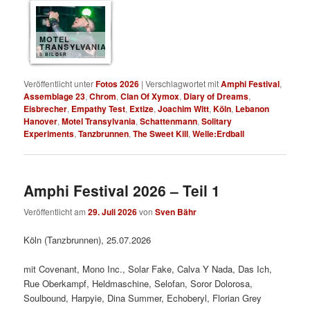
MOTEL
TRANSYLVANIA
8 BILDER
Veröffentlicht unter
Fotos 2026
|
Verschlagwortet mit
Amphi Festival
,
Assemblage 23
,
Chrom
,
Clan Of Xymox
,
Diary of Dreams
,
Eisbrecher
,
Empathy Test
,
Extize
,
Joachim Witt
,
Köln
,
Lebanon
Hanover
,
Motel Transylvania
,
Schattenmann
,
Solitary
Experiments
,
Tanzbrunnen
,
The Sweet Kill
,
Welle:Erdball
Amphi Festival 2026 – Teil 1
Veröffentlicht am
29. Juli 2026
von
Sven Bähr
Köln (Tanzbrunnen), 25.07.2026
mit Covenant, Mono Inc., Solar Fake, Calva Y Nada, Das Ich,
Rue Oberkampf, Heldmaschine, Selofan, Soror Dolorosa,
Soulbound, Harpyie, Dina Summer, Echoberyl, Florian Grey