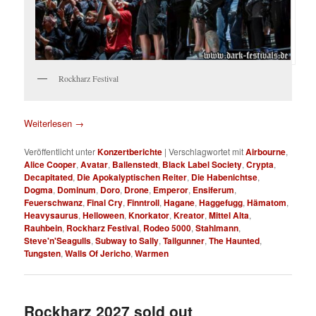
Rockharz Festival
Weiterlesen
→
Veröffentlicht unter
Konzertberichte
|
Verschlagwortet mit
Airbourne
,
Alice Cooper
,
Avatar
,
Ballenstedt
,
Black Label Society
,
Crypta
,
Decapitated
,
Die Apokalyptischen Reiter
,
Die Habenichtse
,
Dogma
,
Dominum
,
Doro
,
Drone
,
Emperor
,
Ensiferum
,
Feuerschwanz
,
Final Cry
,
Finntroll
,
Hagane
,
Haggefugg
,
Hämatom
,
Heavysaurus
,
Helloween
,
Knorkator
,
Kreator
,
Mittel Alta
,
Rauhbein
,
Rockharz Festival
,
Rodeo 5000
,
Stahlmann
,
Steve'n'Seagulls
,
Subway to Sally
,
Tailgunner
,
The Haunted
,
Tungsten
,
Walls Of Jericho
,
Warmen
Rockharz 2027 sold out