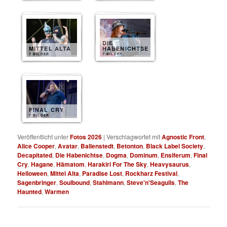
DIE
MITTEL ALTA
HABENICHTSE
7 BILDER
7 BILDER
FINAL CRY
7 BILDER
Veröffentlicht unter
Fotos 2026
|
Verschlagwortet mit
Agnostic Front
,
Alice Cooper
,
Avatar
,
Ballenstedt
,
Betonton
,
Black Label Society
,
Decapitated
,
Die Habenichtse
,
Dogma
,
Dominum
,
Ensiferum
,
Final
Cry
,
Hagane
,
Hämatom
,
Harakiri For The Sky
,
Heavysaurus
,
Helloween
,
Mittel Alta
,
Paradise Lost
,
Rockharz Festival
,
Sagenbringer
,
Soulbound
,
Stahlmann
,
Steve'n'Seagulls
,
The
Haunted
,
Warmen