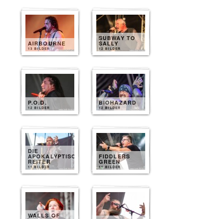
SUBWAY TO
AIRBOURNE
SALLY
13 BILDER
12 BILDER
P.O.D.
BIOHAZARD
12 BILDER
12 BILDER
DIE
APOKALYPTISCHEN
FIDDLERS
REITER
GREEN
11 BILDER
11 BILDER
WALLS OF