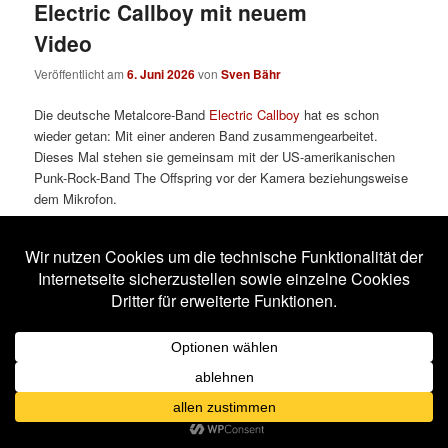
Electric Callboy mit neuem
Video
Veröffentlicht am
6. Juni 2026
von
Sven Bähr
Die deutsche Metalcore-Band
Electric Callboy
hat es schon
wieder getan: Mit einer anderen Band zusammengearbeitet.
Dieses Mal stehen sie gemeinsam mit der US-amerikanischen
Punk-Rock-Band The Offspring vor der Kamera beziehungsweise
dem Mikrofon.
Das Lied heißt „Let The Good Times Roll“ und ist auf ihrem
kommenden Album „Tanzneid“ enthalten, das am 7. August
erscheint.