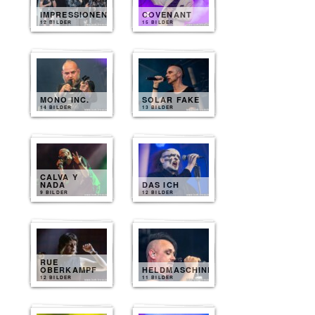
IMPRESSIONEN
COVENANT
12 BILDER
15 BILDER
MONO INC.
SOLAR FAKE
14 BILDER
13 BILDER
CALVA Y
NADA
DAS ICH
9 BILDER
12 BILDER
RUE
OBERKAMPF
HELDMASCHINE
12 BILDER
11 BILDER