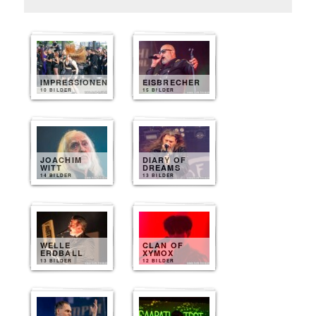
IMPRESSIONEN
EISBRECHER
10 BILDER
15 BILDER
JOACHIM
DIARY OF
WITT
DREAMS
14 BILDER
13 BILDER
WELLE
CLAN OF
ERDBALL
XYMOX
13 BILDER
12 BILDER