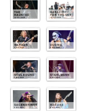
THE
HARAKIRI
HAUNTED
FOR THE SKY
10 BILDER
10 BILDER
WARMEN
DOGMA
9 BILDER
9 BILDER
SOULBOUND
STAHLMANN
9 BILDER
9 BILDER
SAGENBRINGER
HAGANE
8 BILDER
8 BILDER