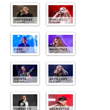
ANNISOKAY
FINNTROLL
11 BILDER
11 BILDER
SOEN
MAJESTICA
11 BILDER
10 BILDER
CRYPTA
ARTILLERY
10 BILDER
10 BILDER
TUNGSTEN
NECROTTED