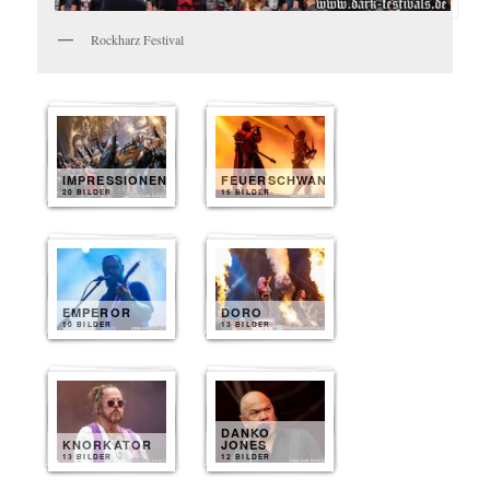
Rockharz Festival
IMPRESSIONEN
FEUERSCHWANZ
20 BILDER
15 BILDER
EMPEROR
DORO
10 BILDER
13 BILDER
DANKO
KNORKATOR
JONES
13 BILDER
12 BILDER