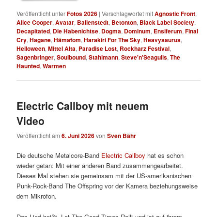
Veröffentlicht unter
Fotos 2026
|
Verschlagwortet mit
Agnostic Front
,
Alice Cooper
,
Avatar
,
Ballenstedt
,
Betonton
,
Black Label Society
,
Decapitated
,
Die Habenichtse
,
Dogma
,
Dominum
,
Ensiferum
,
Final
Cry
,
Hagane
,
Hämatom
,
Harakiri For The Sky
,
Heavysaurus
,
Helloween
,
Mittel Alta
,
Paradise Lost
,
Rockharz Festival
,
Sagenbringer
,
Soulbound
,
Stahlmann
,
Steve'n'Seagulls
,
The
Haunted
,
Warmen
Electric Callboy mit neuem
Video
Veröffentlicht am
6. Juni 2026
von
Sven Bähr
Die deutsche Metalcore-Band
Electric Callboy
hat es schon
wieder getan: Mit einer anderen Band zusammengearbeitet.
Dieses Mal stehen sie gemeinsam mit der US-amerikanischen
Punk-Rock-Band The Offspring vor der Kamera beziehungsweise
dem Mikrofon.
Das Lied heißt „Let The Good Times Roll“ und ist auf ihrem