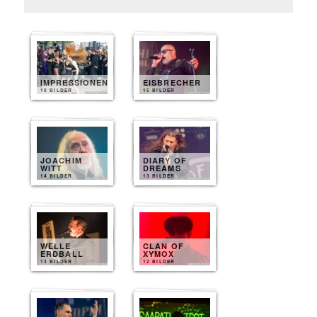
IMPRESSIONEN
EISBRECHER
10 BILDER
15 BILDER
JOACHIM
DIARY OF
WITT
DREAMS
14 BILDER
13 BILDER
WELLE
CLAN OF
ERDBALL
XYMOX
13 BILDER
12 BILDER