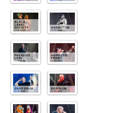
BLACK
LABEL
SOCIETY
HAEMATOM
13 BILDER
12 BILDER
PARADISE
AGNOSTIC
LOST
FRONT
12 BILDER
12 BILDER
ENSIFERUM
DOMINUM
12 BILDER
11 BILDER