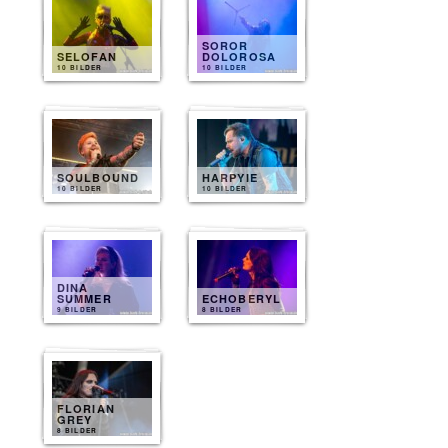
SOROR
SELOFAN
DOLOROSA
10 BILDER
10 BILDER
SOULBOUND
HARPYIE
10 BILDER
10 BILDER
DINA
SUMMER
ECHOBERYL
9 BILDER
8 BILDER
FLORIAN
GREY
8 BILDER