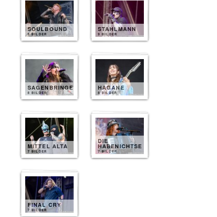
SOULBOUND
STAHLMANN
9 BILDER
9 BILDER
SAGENBRINGER
HAGANE
8 BILDER
8 BILDER
DIE
MITTEL ALTA
HABENICHTSE
7 BILDER
7 BILDER
FINAL CRY
7 BILDER