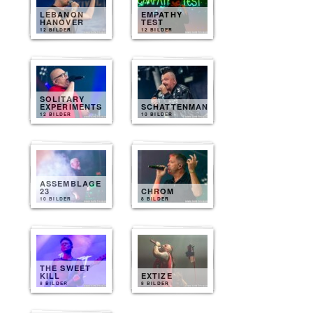
LEBANON
EMPATHY
HANOVER
TEST
12 BILDER
12 BILDER
SOLITARY
EXPERIMENTS
SCHATTENMANN
12 BILDER
10 BILDER
ASSEMBLAGE
23
CHROM
10 BILDER
8 BILDER
THE SWEET
KILL
EXTIZE
8 BILDER
8 BILDER