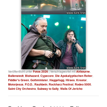
Veröffentlicht unter
Fotos 2026
|
Verschlagwortet mit
Airbourne
,
Ballenstedt
,
Biohazard
,
Cypecore
,
Die Apokalyptischen Reiter
,
Fiddler's Green
,
Gothminister
,
Haggefugg
,
Hiraes
,
Kreator
,
Motorjesus
,
P.O.D.
,
Rauhbein
,
Rockharz Festival
,
Rodeo 5000
,
Saint City Orchestra
,
Subway to Sally
,
Walls Of Jericho