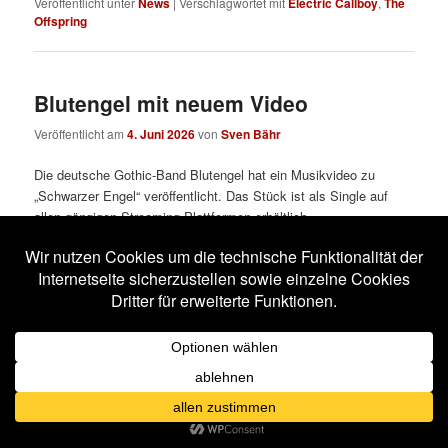
Veröffentlicht unter
News
|
Verschlagwortet mit
Electric Callboy
,
The
Offspring
Blutengel mit neuem Video
Veröffentlicht am
4. Juni 2026
von
Sven Bähr
Die deutsche Gothic-Band Blutengel hat ein Musikvideo zu
„Schwarzer Engel“ veröffentlicht. Das Stück ist als Single auf
allen gängigen Streaming-Plattformen erhältlich.
Hier klicken um YouTube-Cookies zu
akzeptieren und den Inhalt zu laden