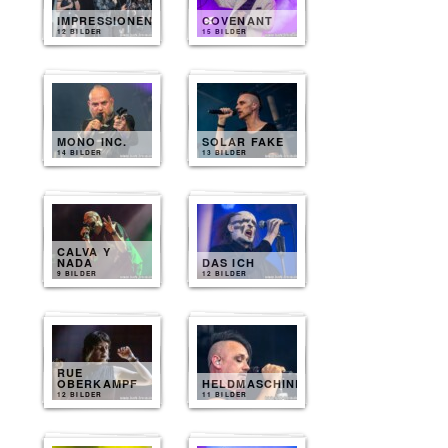
IMPRESSIONEN
COVENANT
12 BILDER
15 BILDER
MONO INC.
SOLAR FAKE
14 BILDER
13 BILDER
CALVA Y
NADA
DAS ICH
9 BILDER
12 BILDER
RUE
OBERKAMPF
HELDMASCHINE
12 BILDER
11 BILDER