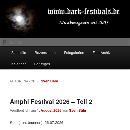
Zum
Zum
Musikmagazin seit 2005
primären
sekundären
Inhalt
Inhalt
springen
springen
DARK-FESTIVALS.DE
Suchen
Hauptmenü
Startseite
Rezensionen
Fotogalerien
Foto-Archiv
Kalender
Sonstiges
Sven Bähr
AUTORENARCHIV:
Amphi Festival 2026 – Teil 2
Veröffentlicht am
1. August 2026
von
Sven Bähr
Köln (Tanzbrunnen), 26.07.2026