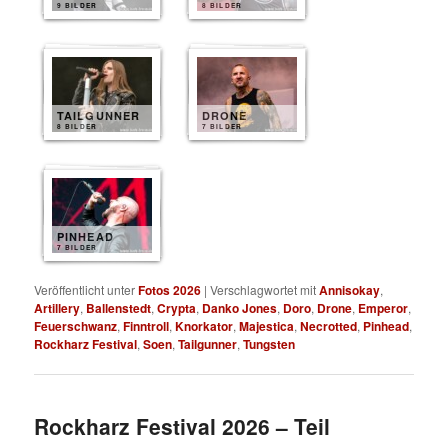
9 BILDER
8 BILDER
TAILGUNNER
DRONE
8 BILDER
7 BILDER
PINHEAD
7 BILDER
Veröffentlicht unter
Fotos 2026
|
Verschlagwortet mit
Annisokay
,
Artillery
,
Ballenstedt
,
Crypta
,
Danko Jones
,
Doro
,
Drone
,
Emperor
,
Feuerschwanz
,
Finntroll
,
Knorkator
,
Majestica
,
Necrotted
,
Pinhead
,
Rockharz Festival
,
Soen
,
Tailgunner
,
Tungsten
Rockharz Festival 2026 – Teil