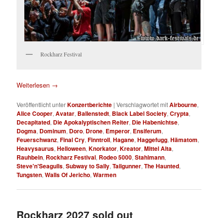
Rockharz Festival
Weiterlesen
→
Veröffentlicht unter
Konzertberichte
|
Verschlagwortet mit
Airbourne
,
Alice Cooper
,
Avatar
,
Ballenstedt
,
Black Label Society
,
Crypta
,
Decapitated
,
Die Apokalyptischen Reiter
,
Die Habenichtse
,
Dogma
,
Dominum
,
Doro
,
Drone
,
Emperor
,
Ensiferum
,
Feuerschwanz
,
Final Cry
,
Finntroll
,
Hagane
,
Haggefugg
,
Hämatom
,
Heavysaurus
,
Helloween
,
Knorkator
,
Kreator
,
Mittel Alta
,
Rauhbein
,
Rockharz Festival
,
Rodeo 5000
,
Stahlmann
,
Steve'n'Seagulls
,
Subway to Sally
,
Tailgunner
,
The Haunted
,
Tungsten
,
Walls Of Jericho
,
Warmen
Rockharz 2027 sold out