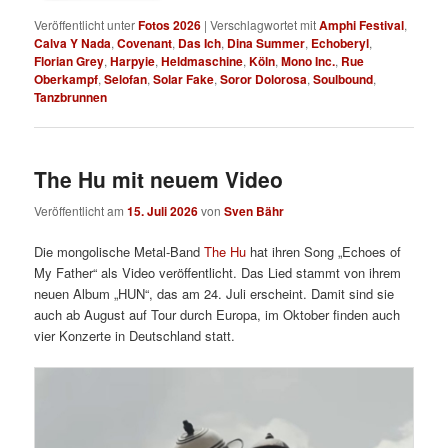
Veröffentlicht unter
Fotos 2026
|
Verschlagwortet mit
Amphi Festival
,
Calva Y Nada
,
Covenant
,
Das Ich
,
Dina Summer
,
Echoberyl
,
Florian Grey
,
Harpyie
,
Heldmaschine
,
Köln
,
Mono Inc.
,
Rue
Oberkampf
,
Selofan
,
Solar Fake
,
Soror Dolorosa
,
Soulbound
,
Tanzbrunnen
The Hu mit neuem Video
Veröffentlicht am
15. Juli 2026
von
Sven Bähr
Die mongolische Metal-Band
The Hu
hat ihren Song „Echoes of
My Father“ als Video veröffentlicht. Das Lied stammt von ihrem
neuen Album „HUN“, das am 24. Juli erscheint. Damit sind sie
auch ab August auf Tour durch Europa, im Oktober finden auch
vier Konzerte in Deutschland statt.