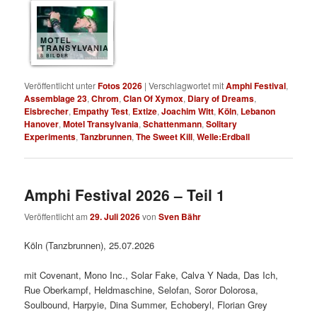
MOTEL
TRANSYLVANIA
8 BILDER
Veröffentlicht unter
Fotos 2026
|
Verschlagwortet mit
Amphi Festival
,
Assemblage 23
,
Chrom
,
Clan Of Xymox
,
Diary of Dreams
,
Eisbrecher
,
Empathy Test
,
Extize
,
Joachim Witt
,
Köln
,
Lebanon
Hanover
,
Motel Transylvania
,
Schattenmann
,
Solitary
Experiments
,
Tanzbrunnen
,
The Sweet Kill
,
Welle:Erdball
Amphi Festival 2026 – Teil 1
Veröffentlicht am
29. Juli 2026
von
Sven Bähr
Köln (Tanzbrunnen), 25.07.2026
mit Covenant, Mono Inc., Solar Fake, Calva Y Nada, Das Ich,
Rue Oberkampf, Heldmaschine, Selofan, Soror Dolorosa,
Soulbound, Harpyie, Dina Summer, Echoberyl, Florian Grey