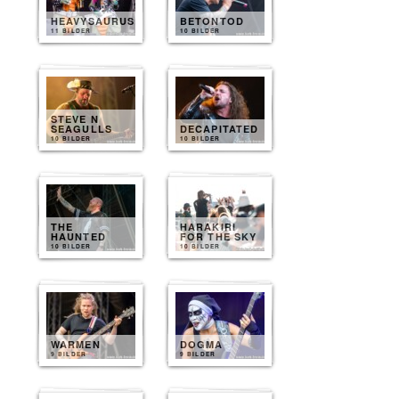
HEAVYSAURUS
BETONTOD
11 BILDER
10 BILDER
STEVE N
SEAGULLS
DECAPITATED
10 BILDER
10 BILDER
THE
HARAKIRI
HAUNTED
FOR THE SKY
10 BILDER
10 BILDER
WARMEN
DOGMA
9 BILDER
9 BILDER