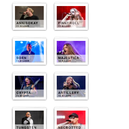
ANNISOKAY
FINNTROLL
11 BILDER
11 BILDER
SOEN
MAJESTICA
11 BILDER
10 BILDER
CRYPTA
ARTILLERY
10 BILDER
10 BILDER
TUNGSTEN
NECROTTED