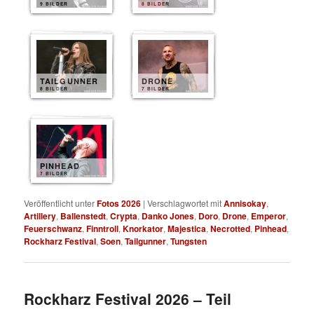
9 BILDER
8 BILDER
TAILGUNNER
DRONE
8 BILDER
7 BILDER
PINHEAD
7 BILDER
Veröffentlicht unter
Fotos 2026
|
Verschlagwortet mit
Annisokay
,
Artillery
,
Ballenstedt
,
Crypta
,
Danko Jones
,
Doro
,
Drone
,
Emperor
,
Feuerschwanz
,
Finntroll
,
Knorkator
,
Majestica
,
Necrotted
,
Pinhead
,
Rockharz Festival
,
Soen
,
Tailgunner
,
Tungsten
Rockharz Festival 2026 – Teil