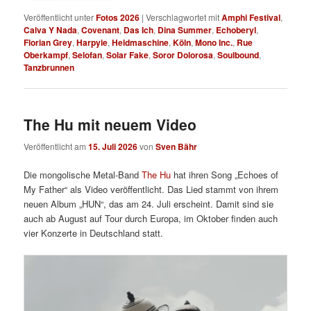
Veröffentlicht unter
Fotos 2026
|
Verschlagwortet mit
Amphi Festival
,
Calva Y Nada
,
Covenant
,
Das Ich
,
Dina Summer
,
Echoberyl
,
Florian Grey
,
Harpyie
,
Heldmaschine
,
Köln
,
Mono Inc.
,
Rue
Oberkampf
,
Selofan
,
Solar Fake
,
Soror Dolorosa
,
Soulbound
,
Tanzbrunnen
The Hu mit neuem Video
Veröffentlicht am
15. Juli 2026
von
Sven Bähr
Die mongolische Metal-Band
The Hu
hat ihren Song „Echoes of
My Father“ als Video veröffentlicht. Das Lied stammt von ihrem
neuen Album „HUN“, das am 24. Juli erscheint. Damit sind sie
auch ab August auf Tour durch Europa, im Oktober finden auch
vier Konzerte in Deutschland statt.