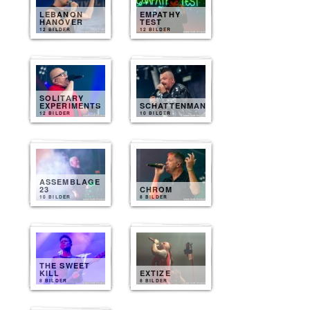
LEBANON
EMPATHY
HANOVER
TEST
12 BILDER
12 BILDER
SOLITARY
EXPERIMENTS
SCHATTENMANN
12 BILDER
10 BILDER
ASSEMBLAGE
23
CHROM
10 BILDER
8 BILDER
THE SWEET
KILL
EXTIZE
8 BILDER
8 BILDER