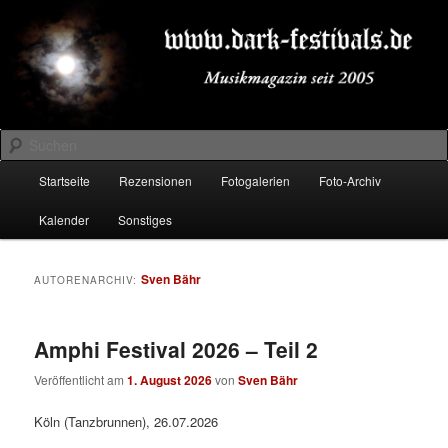
Zum
Zum
Musikmagazin seit 2005
primären
sekundären
Inhalt
Inhalt
springen
springen
DARK-FESTIVALS.DE
Suchen
Hauptmenü
Startseite
Rezensionen
Fotogalerien
Foto-Archiv
Kalender
Sonstiges
Sven Bähr
AUTORENARCHIV:
Amphi Festival 2026 – Teil 2
Veröffentlicht am
1. August 2026
von
Sven Bähr
Köln (Tanzbrunnen), 26.07.2026