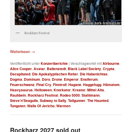
Rockharz Festival
Weiterlesen
→
Veröffentlicht unter
Konzertberichte
|
Verschlagwortet mit
Airbourne
,
Alice Cooper
,
Avatar
,
Ballenstedt
,
Black Label Society
,
Crypta
,
Decapitated
,
Die Apokalyptischen Reiter
,
Die Habenichtse
,
Dogma
,
Dominum
,
Doro
,
Drone
,
Emperor
,
Ensiferum
,
Feuerschwanz
,
Final Cry
,
Finntroll
,
Hagane
,
Haggefugg
,
Hämatom
,
Heavysaurus
,
Helloween
,
Knorkator
,
Kreator
,
Mittel Alta
,
Rauhbein
,
Rockharz Festival
,
Rodeo 5000
,
Stahlmann
,
Steve'n'Seagulls
,
Subway to Sally
,
Tailgunner
,
The Haunted
,
Tungsten
,
Walls Of Jericho
,
Warmen
Rockharz 2027 sold out