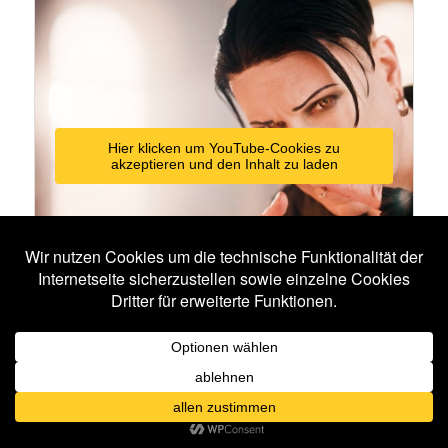
Hier klicken um YouTube-Cookies zu
akzeptieren und den Inhalt zu laden
Video: youtube.com
Veröffentlicht unter
News
|
Verschlagwortet mit
Blutengel
Beitragsnavigation
←
Ältere Beiträge