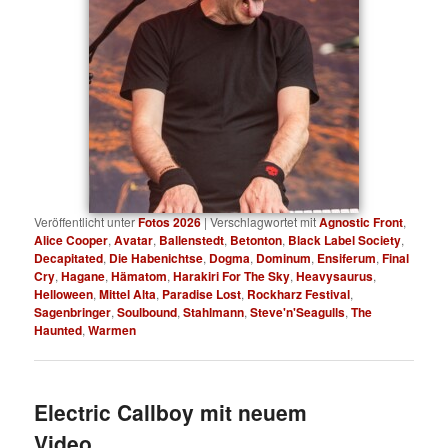
Veröffentlicht unter
Fotos 2026
|
Verschlagwortet mit
Agnostic Front
,
Alice Cooper
,
Avatar
,
Ballenstedt
,
Betonton
,
Black Label Society
,
Decapitated
,
Die Habenichtse
,
Dogma
,
Dominum
,
Ensiferum
,
Final
Cry
,
Hagane
,
Hämatom
,
Harakiri For The Sky
,
Heavysaurus
,
Helloween
,
Mittel Alta
,
Paradise Lost
,
Rockharz Festival
,
Sagenbringer
,
Soulbound
,
Stahlmann
,
Steve'n'Seagulls
,
The
Haunted
,
Warmen
Electric Callboy mit neuem
Video