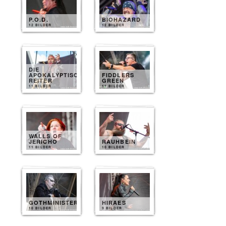
P.O.D.
BIOHAZARD
12 BILDER
12 BILDER
DIE
APOKALYPTISCHEN
FIDDLERS
REITER
GREEN
11 BILDER
11 BILDER
WALLS OF
JERICHO
RAUHBEIN
11 BILDER
10 BILDER
GOTHMINISTER
HIRAES
10 BILDER
9 BILDER