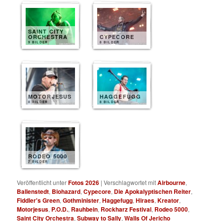
SAINT CITY
ORCHESTRA
CYPECORE
9 BILDER
8 BILDER
MOTORJESUS
HAGGEFUGG
8 BILDER
8 BILDER
RODEO 5000
7 BILDER
Veröffentlicht unter
Fotos 2026
|
Verschlagwortet mit
Airbourne
,
Ballenstedt
,
Biohazard
,
Cypecore
,
Die Apokalyptischen Reiter
,
Fiddler's Green
,
Gothminister
,
Haggefugg
,
Hiraes
,
Kreator
,
Motorjesus
,
P.O.D.
,
Rauhbein
,
Rockharz Festival
,
Rodeo 5000
,
Saint City Orchestra
,
Subway to Sally
,
Walls Of Jericho