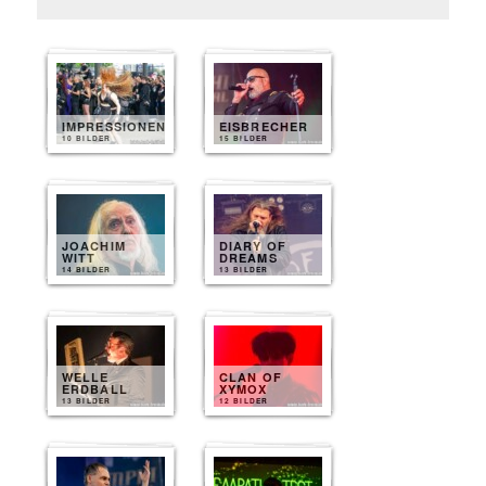
IMPRESSIONEN
EISBRECHER
10 BILDER
15 BILDER
JOACHIM
DIARY OF
WITT
DREAMS
14 BILDER
13 BILDER
WELLE
CLAN OF
ERDBALL
XYMOX
13 BILDER
12 BILDER