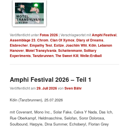
MOTEL
TRANSYLVANIA
8 BILDER
Veröffentlicht unter
Fotos 2026
|
Verschlagwortet mit
Amphi Festival
,
Assemblage 23
,
Chrom
,
Clan Of Xymox
,
Diary of Dreams
,
Eisbrecher
,
Empathy Test
,
Extize
,
Joachim Witt
,
Köln
,
Lebanon
Hanover
,
Motel Transylvania
,
Schattenmann
,
Solitary
Experiments
,
Tanzbrunnen
,
The Sweet Kill
,
Welle:Erdball
Amphi Festival 2026 – Teil 1
Veröffentlicht am
29. Juli 2026
von
Sven Bähr
Köln (Tanzbrunnen), 25.07.2026
mit Covenant, Mono Inc., Solar Fake, Calva Y Nada, Das Ich,
Rue Oberkampf, Heldmaschine, Selofan, Soror Dolorosa,
Soulbound, Harpyie, Dina Summer, Echoberyl, Florian Grey