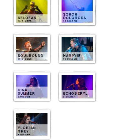
SOROR
SELOFAN
DOLOROSA
10 BILDER
10 BILDER
SOULBOUND
HARPYIE
10 BILDER
10 BILDER
DINA
SUMMER
ECHOBERYL
9 BILDER
8 BILDER
FLORIAN
GREY
8 BILDER