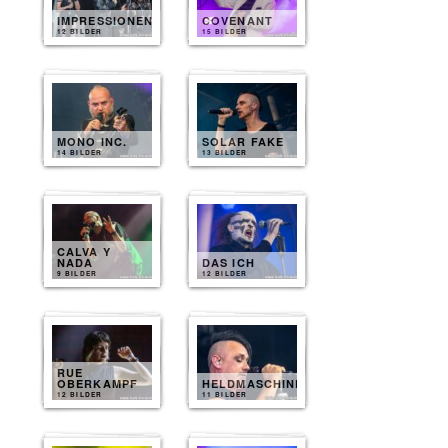
IMPRESSIONEN
COVENANT
12 BILDER
15 BILDER
MONO INC.
SOLAR FAKE
14 BILDER
13 BILDER
CALVA Y
NADA
DAS ICH
9 BILDER
12 BILDER
RUE
OBERKAMPF
HELDMASCHINE
12 BILDER
11 BILDER