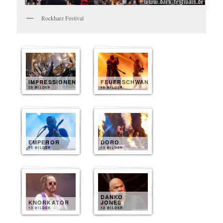
Rockharz Festival
IMPRESSIONEN
FEUERSCHWANZ
20 BILDER
15 BILDER
EMPEROR
DORO
10 BILDER
13 BILDER
DANKO
KNORKATOR
JONES
13 BILDER
12 BILDER