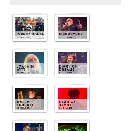
IMPRESSIONEN
EISBRECHER
10 BILDER
15 BILDER
JOACHIM
DIARY OF
WITT
DREAMS
14 BILDER
13 BILDER
WELLE
CLAN OF
ERDBALL
XYMOX
13 BILDER
12 BILDER