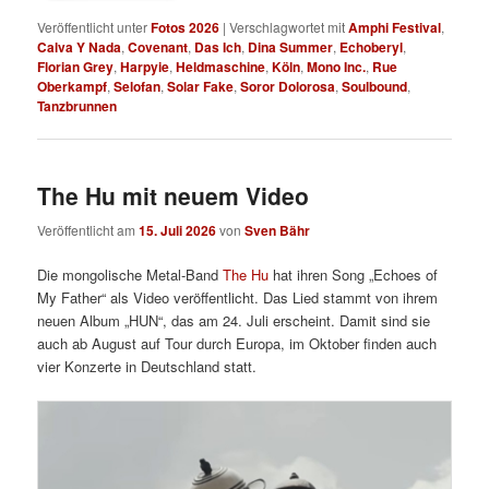
Veröffentlicht unter
Fotos 2026
|
Verschlagwortet mit
Amphi Festival
,
Calva Y Nada
,
Covenant
,
Das Ich
,
Dina Summer
,
Echoberyl
,
Florian Grey
,
Harpyie
,
Heldmaschine
,
Köln
,
Mono Inc.
,
Rue
Oberkampf
,
Selofan
,
Solar Fake
,
Soror Dolorosa
,
Soulbound
,
Tanzbrunnen
The Hu mit neuem Video
Veröffentlicht am
15. Juli 2026
von
Sven Bähr
Die mongolische Metal-Band
The Hu
hat ihren Song „Echoes of
My Father“ als Video veröffentlicht. Das Lied stammt von ihrem
neuen Album „HUN“, das am 24. Juli erscheint. Damit sind sie
auch ab August auf Tour durch Europa, im Oktober finden auch
vier Konzerte in Deutschland statt.