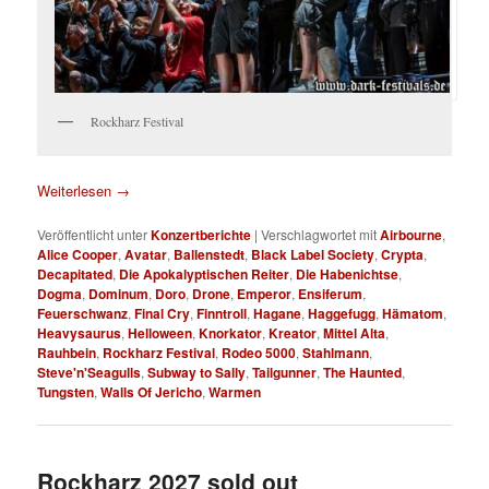
Rockharz Festival
Weiterlesen
→
Veröffentlicht unter
Konzertberichte
|
Verschlagwortet mit
Airbourne
,
Alice Cooper
,
Avatar
,
Ballenstedt
,
Black Label Society
,
Crypta
,
Decapitated
,
Die Apokalyptischen Reiter
,
Die Habenichtse
,
Dogma
,
Dominum
,
Doro
,
Drone
,
Emperor
,
Ensiferum
,
Feuerschwanz
,
Final Cry
,
Finntroll
,
Hagane
,
Haggefugg
,
Hämatom
,
Heavysaurus
,
Helloween
,
Knorkator
,
Kreator
,
Mittel Alta
,
Rauhbein
,
Rockharz Festival
,
Rodeo 5000
,
Stahlmann
,
Steve'n'Seagulls
,
Subway to Sally
,
Tailgunner
,
The Haunted
,
Tungsten
,
Walls Of Jericho
,
Warmen
Rockharz 2027 sold out