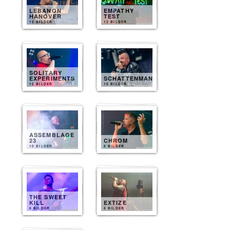
LEBANON
EMPATHY
HANOVER
TEST
12 BILDER
12 BILDER
SOLITARY
EXPERIMENTS
SCHATTENMANN
12 BILDER
10 BILDER
ASSEMBLAGE
23
CHROM
10 BILDER
8 BILDER
THE SWEET
KILL
EXTIZE
8 BILDER
8 BILDER