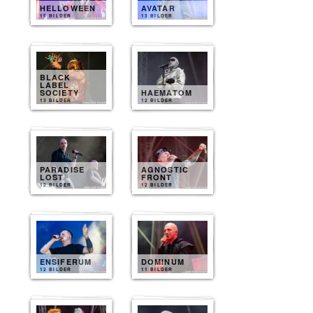
HELLOWEEN
AVATAR
15 BILDER
13 BILDER
BLACK
LABEL
SOCIETY
HAEMATOM
13 BILDER
12 BILDER
PARADISE
AGNOSTIC
LOST
FRONT
12 BILDER
12 BILDER
ENSIFERUM
DOMINUM
12 BILDER
11 BILDER