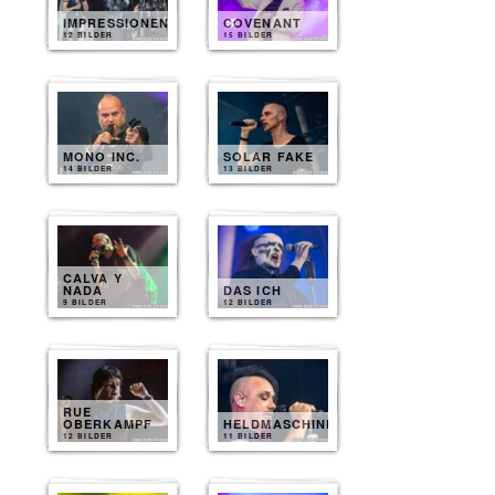
IMPRESSIONEN
COVENANT
12 BILDER
15 BILDER
MONO INC.
SOLAR FAKE
14 BILDER
13 BILDER
CALVA Y
NADA
DAS ICH
9 BILDER
12 BILDER
RUE
OBERKAMPF
HELDMASCHINE
12 BILDER
11 BILDER