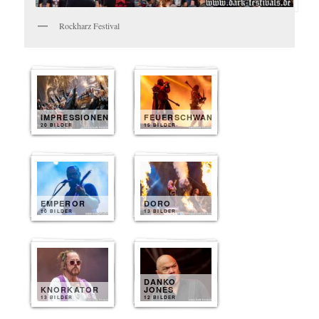
Rockharz Festival
IMPRESSIONEN
FEUERSCHWANZ
20 BILDER
15 BILDER
EMPEROR
DORO
10 BILDER
13 BILDER
DANKO
KNORKATOR
JONES
13 BILDER
12 BILDER