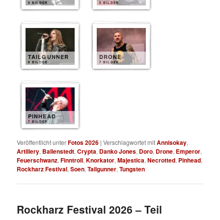
9 BILDER
8 BILDER
TAILGUNNER
DRONE
8 BILDER
7 BILDER
PINHEAD
7 BILDER
Veröffentlicht unter
Fotos 2026
|
Verschlagwortet mit
Annisokay
,
Artillery
,
Ballenstedt
,
Crypta
,
Danko Jones
,
Doro
,
Drone
,
Emperor
,
Feuerschwanz
,
Finntroll
,
Knorkator
,
Majestica
,
Necrotted
,
Pinhead
,
Rockharz Festival
,
Soen
,
Tailgunner
,
Tungsten
Rockharz Festival 2026 – Teil