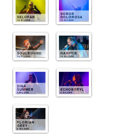
SOROR
SELOFAN
DOLOROSA
10 BILDER
10 BILDER
SOULBOUND
HARPYIE
10 BILDER
10 BILDER
DINA
SUMMER
ECHOBERYL
9 BILDER
8 BILDER
FLORIAN
GREY
8 BILDER