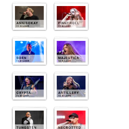
ANNISOKAY
FINNTROLL
11 BILDER
11 BILDER
SOEN
MAJESTICA
11 BILDER
10 BILDER
CRYPTA
ARTILLERY
10 BILDER
10 BILDER
TUNGSTEN
NECROTTED