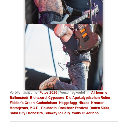
Veröffentlicht unter
Fotos 2026
|
Verschlagwortet mit
Airbourne
,
Ballenstedt
,
Biohazard
,
Cypecore
,
Die Apokalyptischen Reiter
,
Fiddler's Green
,
Gothminister
,
Haggefugg
,
Hiraes
,
Kreator
,
Motorjesus
,
P.O.D.
,
Rauhbein
,
Rockharz Festival
,
Rodeo 5000
,
Saint City Orchestra
,
Subway to Sally
,
Walls Of Jericho