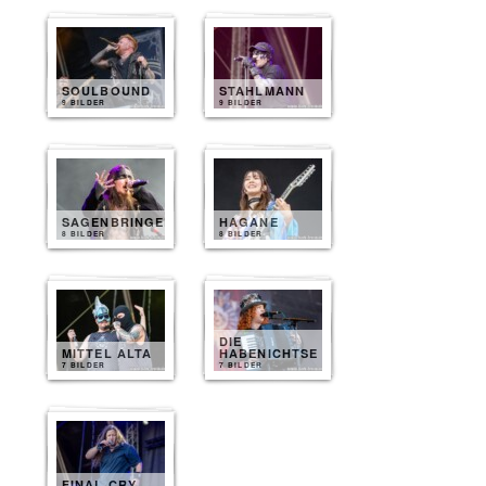
SOULBOUND
STAHLMANN
9 BILDER
9 BILDER
SAGENBRINGER
HAGANE
8 BILDER
8 BILDER
DIE
MITTEL ALTA
HABENICHTSE
7 BILDER
7 BILDER
FINAL CRY