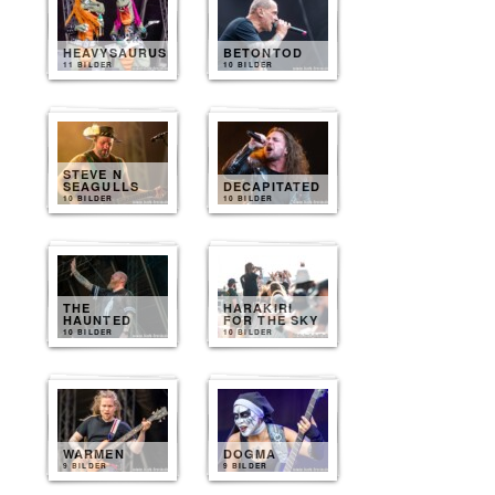
HEAVYSAURUS
BETONTOD
11 BILDER
10 BILDER
STEVE N
SEAGULLS
DECAPITATED
10 BILDER
10 BILDER
THE
HARAKIRI
HAUNTED
FOR THE SKY
10 BILDER
10 BILDER
WARMEN
DOGMA
9 BILDER
9 BILDER