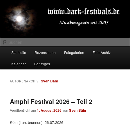
Zum
Zum
Musikmagazin seit 2005
primären
sekundären
Inhalt
Inhalt
springen
springen
DARK-FESTIVALS.DE
Suchen
Hauptmenü
Startseite
Rezensionen
Fotogalerien
Foto-Archiv
Kalender
Sonstiges
Sven Bähr
AUTORENARCHIV:
Amphi Festival 2026 – Teil 2
Veröffentlicht am
1. August 2026
von
Sven Bähr
Köln (Tanzbrunnen), 26.07.2026