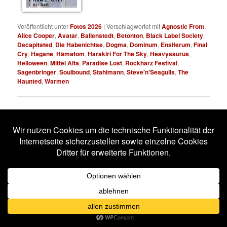
7 BILDER
Veröffentlicht unter
Fotos 2026
|
Verschlagwortet mit
Agnostic Front
,
Alice Cooper
,
Avatar
,
Ballenstedt
,
Betonton
,
Black Label Society
,
Decapitated
,
Die Habenichtse
,
Dogma
,
Dominum
,
Ensiferum
,
Final
Cry
,
Hagane
,
Hämatom
,
Harakiri For The Sky
,
Heavysaurus
,
Helloween
,
Mittel Alta
,
Paradise Lost
,
Rockharz Festival
,
Sagenbringer
,
Soulbound
,
Stahlmann
,
Steve'n'Seagulls
,
The
Haunted
,
Warmen
Electric Callboy mit neuem
Video
Veröffentlicht am
6. Juni 2026
von
Sven Bähr
Die deutsche Metalcore-Band
Electric Callboy
hat es schon
wieder getan: Mit einer anderen Band zusammengearbeitet.
Dieses Mal stehen sie gemeinsam mit der US-amerikanischen
Punk-Rock-Band The Offspring vor der Kamera beziehungsweise
dem Mikrofon.