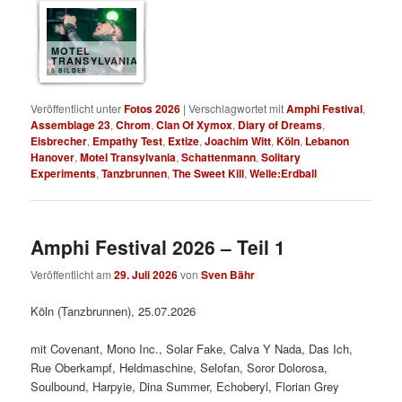
MOTEL
TRANSYLVANIA
8 BILDER
Veröffentlicht unter
Fotos 2026
|
Verschlagwortet mit
Amphi Festival
,
Assemblage 23
,
Chrom
,
Clan Of Xymox
,
Diary of Dreams
,
Eisbrecher
,
Empathy Test
,
Extize
,
Joachim Witt
,
Köln
,
Lebanon
Hanover
,
Motel Transylvania
,
Schattenmann
,
Solitary
Experiments
,
Tanzbrunnen
,
The Sweet Kill
,
Welle:Erdball
Amphi Festival 2026 – Teil 1
Veröffentlicht am
29. Juli 2026
von
Sven Bähr
Köln (Tanzbrunnen), 25.07.2026
mit Covenant, Mono Inc., Solar Fake, Calva Y Nada, Das Ich,
Rue Oberkampf, Heldmaschine, Selofan, Soror Dolorosa,
Soulbound, Harpyie, Dina Summer, Echoberyl, Florian Grey