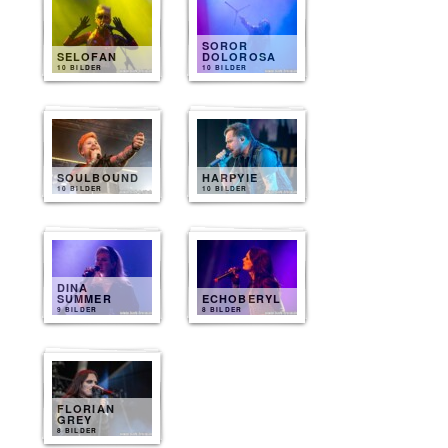
SOROR
SELOFAN
DOLOROSA
10 BILDER
10 BILDER
SOULBOUND
HARPYIE
10 BILDER
10 BILDER
DINA
SUMMER
ECHOBERYL
9 BILDER
8 BILDER
FLORIAN
GREY
8 BILDER