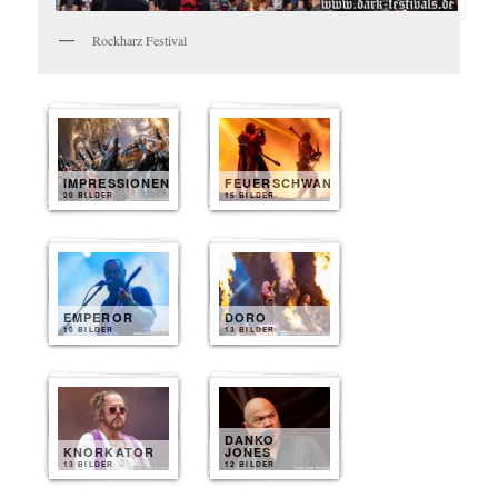
Rockharz Festival
IMPRESSIONEN
FEUERSCHWANZ
20 BILDER
15 BILDER
EMPEROR
DORO
10 BILDER
13 BILDER
DANKO
KNORKATOR
JONES
13 BILDER
12 BILDER