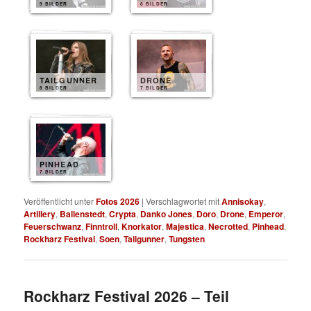
9 BILDER
8 BILDER
TAILGUNNER
DRONE
8 BILDER
7 BILDER
PINHEAD
7 BILDER
Veröffentlicht unter
Fotos 2026
|
Verschlagwortet mit
Annisokay
,
Artillery
,
Ballenstedt
,
Crypta
,
Danko Jones
,
Doro
,
Drone
,
Emperor
,
Feuerschwanz
,
Finntroll
,
Knorkator
,
Majestica
,
Necrotted
,
Pinhead
,
Rockharz Festival
,
Soen
,
Tailgunner
,
Tungsten
Rockharz Festival 2026 – Teil