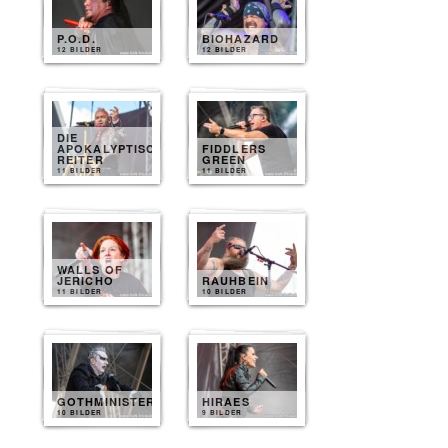
P.O.D.
BIOHAZARD
12 BILDER
12 BILDER
DIE
APOKALYPTISCHEN
FIDDLERS
REITER
GREEN
11 BILDER
11 BILDER
WALLS OF
JERICHO
RAUHBEIN
11 BILDER
10 BILDER
GOTHMINISTER
HIRAES
10 BILDER
9 BILDER