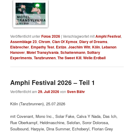
MOTEL
TRANSYLVANIA
8 BILDER
Veröffentlicht unter
Fotos 2026
|
Verschlagwortet mit
Amphi Festival
,
Assemblage 23
,
Chrom
,
Clan Of Xymox
,
Diary of Dreams
,
Eisbrecher
,
Empathy Test
,
Extize
,
Joachim Witt
,
Köln
,
Lebanon
Hanover
,
Motel Transylvania
,
Schattenmann
,
Solitary
Experiments
,
Tanzbrunnen
,
The Sweet Kill
,
Welle:Erdball
Amphi Festival 2026 – Teil 1
Veröffentlicht am
29. Juli 2026
von
Sven Bähr
Köln (Tanzbrunnen), 25.07.2026
mit Covenant, Mono Inc., Solar Fake, Calva Y Nada, Das Ich,
Rue Oberkampf, Heldmaschine, Selofan, Soror Dolorosa,
Soulbound, Harpyie, Dina Summer, Echoberyl, Florian Grey