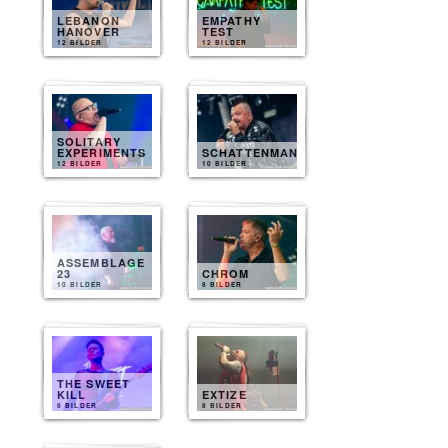
LEBANON
EMPATHY
HANOVER
TEST
12 BILDER
12 BILDER
SOLITARY
EXPERIMENTS
SCHATTENMANN
12 BILDER
10 BILDER
ASSEMBLAGE
23
CHROM
10 BILDER
8 BILDER
THE SWEET
KILL
EXTIZE
8 BILDER
8 BILDER