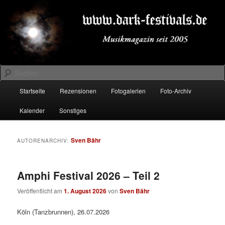
Zum
Zum
Musikmagazin seit 2005
primären
sekundären
Inhalt
Inhalt
springen
springen
DARK-FESTIVALS.DE
Suchen
Hauptmenü
Startseite
Rezensionen
Fotogalerien
Foto-Archiv
Kalender
Sonstiges
Sven Bähr
AUTORENARCHIV:
Amphi Festival 2026 – Teil 2
Veröffentlicht am
1. August 2026
von
Sven Bähr
Köln (Tanzbrunnen), 26.07.2026