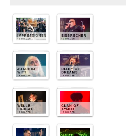
IMPRESSIONEN
EISBRECHER
10 BILDER
15 BILDER
JOACHIM
DIARY OF
WITT
DREAMS
14 BILDER
13 BILDER
WELLE
CLAN OF
ERDBALL
XYMOX
13 BILDER
12 BILDER