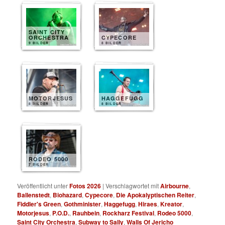
SAINT CITY
ORCHESTRA
CYPECORE
9 BILDER
8 BILDER
MOTORJESUS
HAGGEFUGG
8 BILDER
8 BILDER
RODEO 5000
7 BILDER
Veröffentlicht unter
Fotos 2026
|
Verschlagwortet mit
Airbourne
,
Ballenstedt
,
Biohazard
,
Cypecore
,
Die Apokalyptischen Reiter
,
Fiddler's Green
,
Gothminister
,
Haggefugg
,
Hiraes
,
Kreator
,
Motorjesus
,
P.O.D.
,
Rauhbein
,
Rockharz Festival
,
Rodeo 5000
,
Saint City Orchestra
,
Subway to Sally
,
Walls Of Jericho