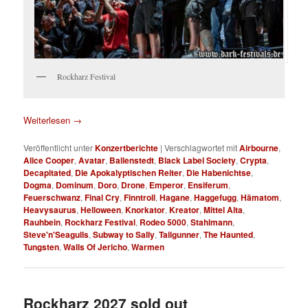
Rockharz Festival
Weiterlesen
→
Veröffentlicht unter
Konzertberichte
|
Verschlagwortet mit
Airbourne
,
Alice Cooper
,
Avatar
,
Ballenstedt
,
Black Label Society
,
Crypta
,
Decapitated
,
Die Apokalyptischen Reiter
,
Die Habenichtse
,
Dogma
,
Dominum
,
Doro
,
Drone
,
Emperor
,
Ensiferum
,
Feuerschwanz
,
Final Cry
,
Finntroll
,
Hagane
,
Haggefugg
,
Hämatom
,
Heavysaurus
,
Helloween
,
Knorkator
,
Kreator
,
Mittel Alta
,
Rauhbein
,
Rockharz Festival
,
Rodeo 5000
,
Stahlmann
,
Steve'n'Seagulls
,
Subway to Sally
,
Tailgunner
,
The Haunted
,
Tungsten
,
Walls Of Jericho
,
Warmen
Rockharz 2027 sold out