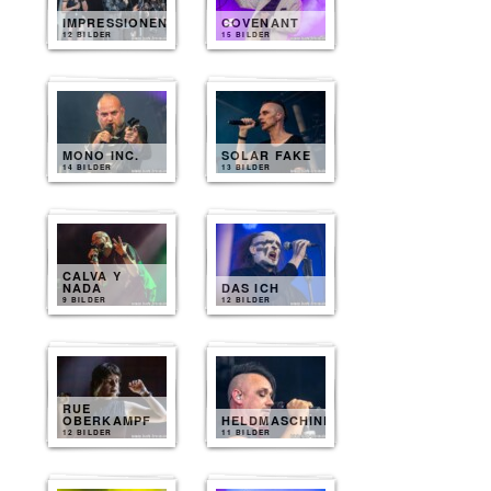
IMPRESSIONEN
COVENANT
12 BILDER
15 BILDER
MONO INC.
SOLAR FAKE
14 BILDER
13 BILDER
CALVA Y
NADA
DAS ICH
9 BILDER
12 BILDER
RUE
OBERKAMPF
HELDMASCHINE
12 BILDER
11 BILDER