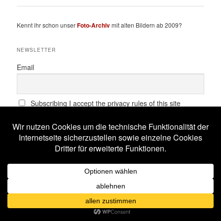
Kennt ihr schon unser
Foto-Archiv
mit alten Bildern ab 2009?
NEWSLETTER
Email
Subscribing I accept the privacy rules of this site
SCHLAGWÖRTER
All Will Know
Amphi Festival
Alestorm
ASP
Corona
Coppelius
Blutengel
Corvus Corax
Feuerschwanz
Eisbrecher
Faun
Dornenreich
Ensiferum
Frankfurt
Harakiri For The Sky