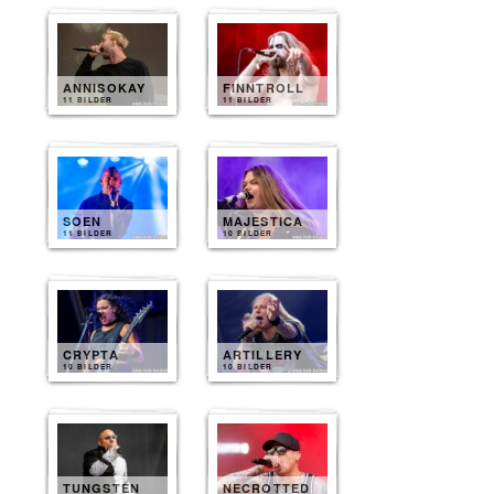
ANNISOKAY
FINNTROLL
11 BILDER
11 BILDER
SOEN
MAJESTICA
11 BILDER
10 BILDER
CRYPTA
ARTILLERY
10 BILDER
10 BILDER
TUNGSTEN
NECROTTED