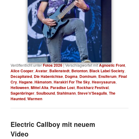
Veröffentlicht unter
Fotos 2026
|
Verschlagwortet mit
Agnostic Front
,
Alice Cooper
,
Avatar
,
Ballenstedt
,
Betonton
,
Black Label Society
,
Decapitated
,
Die Habenichtse
,
Dogma
,
Dominum
,
Ensiferum
,
Final
Cry
,
Hagane
,
Hämatom
,
Harakiri For The Sky
,
Heavysaurus
,
Helloween
,
Mittel Alta
,
Paradise Lost
,
Rockharz Festival
,
Sagenbringer
,
Soulbound
,
Stahlmann
,
Steve'n'Seagulls
,
The
Haunted
,
Warmen
Electric Callboy mit neuem
Video