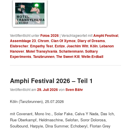
MOTEL
TRANSYLVANIA
8 BILDER
Veröffentlicht unter
Fotos 2026
|
Verschlagwortet mit
Amphi Festival
,
Assemblage 23
,
Chrom
,
Clan Of Xymox
,
Diary of Dreams
,
Eisbrecher
,
Empathy Test
,
Extize
,
Joachim Witt
,
Köln
,
Lebanon
Hanover
,
Motel Transylvania
,
Schattenmann
,
Solitary
Experiments
,
Tanzbrunnen
,
The Sweet Kill
,
Welle:Erdball
Amphi Festival 2026 – Teil 1
Veröffentlicht am
29. Juli 2026
von
Sven Bähr
Köln (Tanzbrunnen), 25.07.2026
mit Covenant, Mono Inc., Solar Fake, Calva Y Nada, Das Ich,
Rue Oberkampf, Heldmaschine, Selofan, Soror Dolorosa,
Soulbound, Harpyie, Dina Summer, Echoberyl, Florian Grey