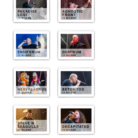
PARADISE
AGNOSTIC
LOST
FRONT
12 BILDER
12 BILDER
ENSIFERUM
DOMINUM
12 BILDER
11 BILDER
HEAVYSAURUS
BETONTOD
11 BILDER
10 BILDER
STEVE N
SEAGULLS
DECAPITATED
10 BILDER
10 BILDER