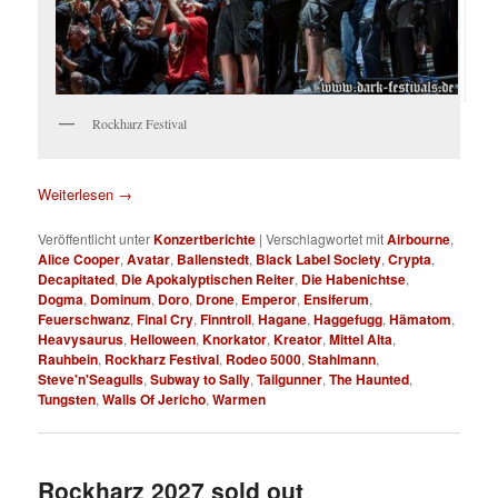
Rockharz Festival
Weiterlesen
→
Veröffentlicht unter
Konzertberichte
|
Verschlagwortet mit
Airbourne
,
Alice Cooper
,
Avatar
,
Ballenstedt
,
Black Label Society
,
Crypta
,
Decapitated
,
Die Apokalyptischen Reiter
,
Die Habenichtse
,
Dogma
,
Dominum
,
Doro
,
Drone
,
Emperor
,
Ensiferum
,
Feuerschwanz
,
Final Cry
,
Finntroll
,
Hagane
,
Haggefugg
,
Hämatom
,
Heavysaurus
,
Helloween
,
Knorkator
,
Kreator
,
Mittel Alta
,
Rauhbein
,
Rockharz Festival
,
Rodeo 5000
,
Stahlmann
,
Steve'n'Seagulls
,
Subway to Sally
,
Tailgunner
,
The Haunted
,
Tungsten
,
Walls Of Jericho
,
Warmen
Rockharz 2027 sold out