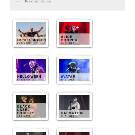
Rockharz Festival
ALICE
IMPRESSIONEN
COOPER
40 BILDER
15 BILDER
HELLOWEEN
AVATAR
15 BILDER
13 BILDER
BLACK
LABEL
SOCIETY
HAEMATOM
13 BILDER
12 BILDER