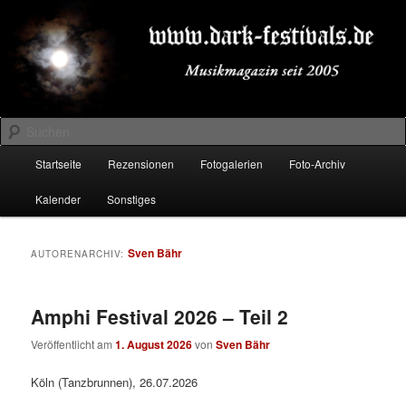
Zum
Zum
Musikmagazin seit 2005
primären
sekundären
Inhalt
Inhalt
springen
springen
DARK-FESTIVALS.DE
Suchen
Hauptmenü
Startseite
Rezensionen
Fotogalerien
Foto-Archiv
Kalender
Sonstiges
Sven Bähr
AUTORENARCHIV:
Amphi Festival 2026 – Teil 2
Veröffentlicht am
1. August 2026
von
Sven Bähr
Köln (Tanzbrunnen), 26.07.2026