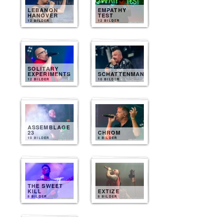
LEBANON
EMPATHY
HANOVER
TEST
12 BILDER
12 BILDER
SOLITARY
EXPERIMENTS
SCHATTENMANN
12 BILDER
10 BILDER
ASSEMBLAGE
23
CHROM
10 BILDER
8 BILDER
THE SWEET
KILL
EXTIZE
8 BILDER
8 BILDER