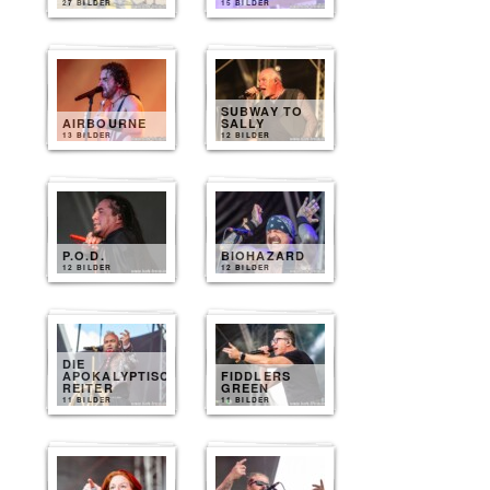
27 BILDER
15 BILDER
SUBWAY TO
AIRBOURNE
SALLY
13 BILDER
12 BILDER
P.O.D.
BIOHAZARD
12 BILDER
12 BILDER
DIE
APOKALYPTISCHEN
FIDDLERS
REITER
GREEN
11 BILDER
11 BILDER