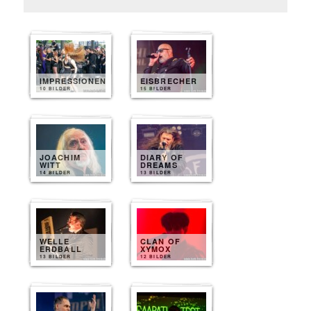
IMPRESSIONEN
EISBRECHER
10 BILDER
15 BILDER
JOACHIM
DIARY OF
WITT
DREAMS
14 BILDER
13 BILDER
WELLE
CLAN OF
ERDBALL
XYMOX
13 BILDER
12 BILDER