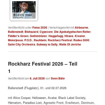
RODEO 5000
7 BILDER
Veröffentlicht unter
Fotos 2026
|
Verschlagwortet mit
Airbourne
,
Ballenstedt
,
Biohazard
,
Cypecore
,
Die Apokalyptischen Reiter
,
Fiddler's Green
,
Gothminister
,
Haggefugg
,
Hiraes
,
Kreator
,
Motorjesus
,
P.O.D.
,
Rauhbein
,
Rockharz Festival
,
Rodeo 5000
,
Saint City Orchestra
,
Subway to Sally
,
Walls Of Jericho
Rockharz Festival 2026 – Teil
1
Veröffentlicht am
6. Juli 2026
von
Sven Bähr
Ballenstedt (Flugplatz), 01. und 02.07.2026
mit Alice Cooper, Helloween, Avatar, Black Label Society,
Hämatom, Paradise Lost, Agnostic Front, Ensiferum, Dominum,