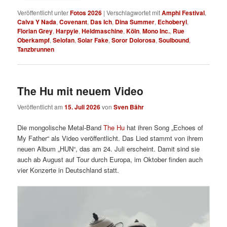
Veröffentlicht unter
Fotos 2026
|
Verschlagwortet mit
Amphi Festival
,
Calva Y Nada
,
Covenant
,
Das Ich
,
Dina Summer
,
Echoberyl
,
Florian Grey
,
Harpyie
,
Heldmaschine
,
Köln
,
Mono Inc.
,
Rue
Oberkampf
,
Selofan
,
Solar Fake
,
Soror Dolorosa
,
Soulbound
,
Tanzbrunnen
The Hu mit neuem Video
Veröffentlicht am
15. Juli 2026
von
Sven Bähr
Die mongolische Metal-Band
The Hu
hat ihren Song „Echoes of
My Father“ als Video veröffentlicht. Das Lied stammt von ihrem
neuen Album „HUN“, das am 24. Juli erscheint. Damit sind sie
auch ab August auf Tour durch Europa, im Oktober finden auch
vier Konzerte in Deutschland statt.