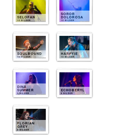
SOROR
SELOFAN
DOLOROSA
10 BILDER
10 BILDER
SOULBOUND
HARPYIE
10 BILDER
10 BILDER
DINA
SUMMER
ECHOBERYL
9 BILDER
8 BILDER
FLORIAN
GREY
8 BILDER