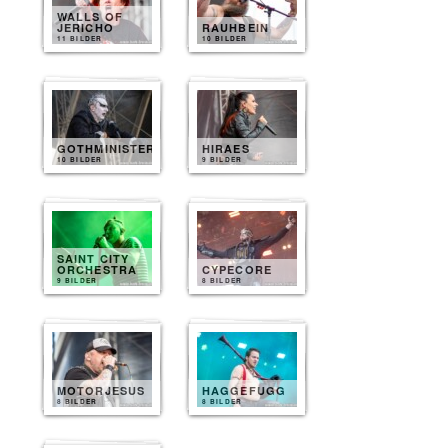
WALLS OF
JERICHO
RAUHBEIN
11 BILDER
10 BILDER
GOTHMINISTER
HIRAES
10 BILDER
9 BILDER
SAINT CITY
ORCHESTRA
CYPECORE
9 BILDER
8 BILDER
MOTORJESUS
HAGGEFUGG
8 BILDER
8 BILDER