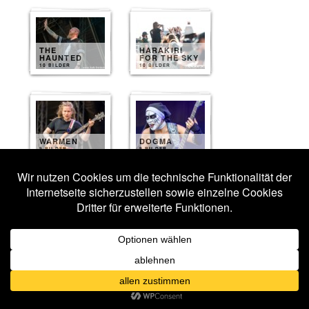
THE
HARAKIRI
HAUNTED
FOR THE SKY
10 BILDER
10 BILDER
WARMEN
DOGMA
9 BILDER
9 BILDER
SOULBOUND
STAHLMANN
9 BILDER
9 BILDER
SAGENBRINGER
HAGANE