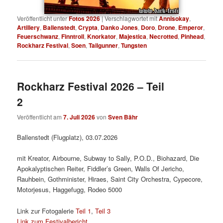
Veröffentlicht unter
Fotos 2026
|
Verschlagwortet mit
Annisokay
,
Artillery
,
Ballenstedt
,
Crypta
,
Danko Jones
,
Doro
,
Drone
,
Emperor
,
Feuerschwanz
,
Finntroll
,
Knorkator
,
Majestica
,
Necrotted
,
Pinhead
,
Rockharz Festival
,
Soen
,
Tailgunner
,
Tungsten
Rockharz Festival 2026 – Teil
2
Veröffentlicht am
7. Juli 2026
von
Sven Bähr
Ballenstedt (Flugplatz), 03.07.2026
mit Kreator, Airbourne, Subway to Sally, P.O.D., Biohazard, Die
Apokalyptischen Reiter, Fiddler’s Green, Walls Of Jericho,
Rauhbein, Gothminister, Hiraes, Saint City Orchestra, Cypecore,
Motorjesus, Haggefugg, Rodeo 5000
Link zur Fotogalerie
Teil 1
,
Teil 3
Link zum Festivalbericht