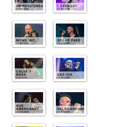
IMPRESSIONEN
COVENANT
12 BILDER
15 BILDER
MONO INC.
SOLAR FAKE
14 BILDER
13 BILDER
CALVA Y
NADA
DAS ICH
9 BILDER
12 BILDER
RUE
OBERKAMPF
HELDMASCHINE
12 BILDER
11 BILDER