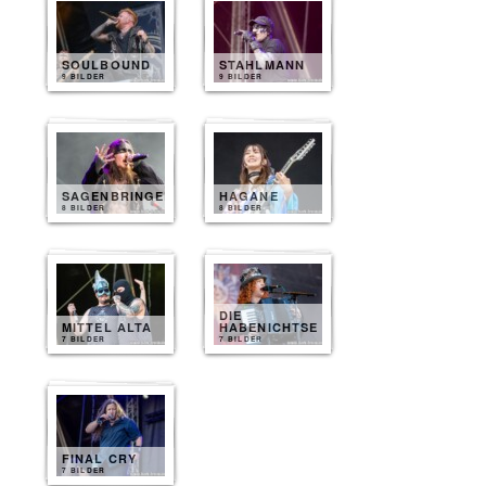
SOULBOUND
STAHLMANN
9 BILDER
9 BILDER
SAGENBRINGER
HAGANE
8 BILDER
8 BILDER
DIE
MITTEL ALTA
HABENICHTSE
7 BILDER
7 BILDER
FINAL CRY
7 BILDER