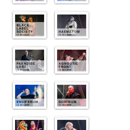
BLACK
LABEL
SOCIETY
HAEMATOM
13 BILDER
12 BILDER
PARADISE
AGNOSTIC
LOST
FRONT
12 BILDER
12 BILDER
ENSIFERUM
DOMINUM
12 BILDER
11 BILDER