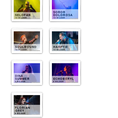
SOROR
SELOFAN
DOLOROSA
10 BILDER
10 BILDER
SOULBOUND
HARPYIE
10 BILDER
10 BILDER
DINA
SUMMER
ECHOBERYL
9 BILDER
8 BILDER
FLORIAN
GREY
8 BILDER