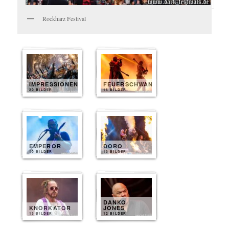
Rockharz Festival
IMPRESSIONEN
FEUERSCHWANZ
20 BILDER
15 BILDER
EMPEROR
DORO
10 BILDER
13 BILDER
DANKO
KNORKATOR
JONES
13 BILDER
12 BILDER