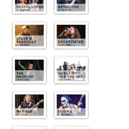
HEAVYSAURUS
BETONTOD
11 BILDER
10 BILDER
STEVE N
SEAGULLS
DECAPITATED
10 BILDER
10 BILDER
THE
HARAKIRI
HAUNTED
FOR THE SKY
10 BILDER
10 BILDER
WARMEN
DOGMA
9 BILDER
9 BILDER