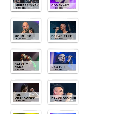
IMPRESSIONEN
COVENANT
12 BILDER
15 BILDER
MONO INC.
SOLAR FAKE
14 BILDER
13 BILDER
CALVA Y
NADA
DAS ICH
9 BILDER
12 BILDER
RUE
OBERKAMPF
HELDMASCHINE
12 BILDER
11 BILDER