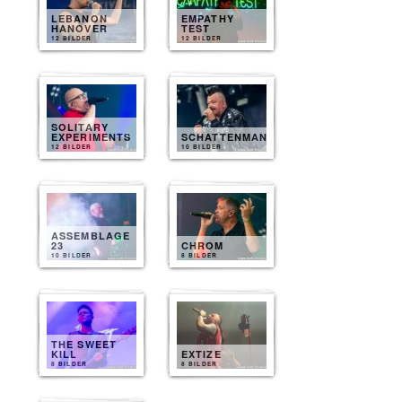
LEBANON
EMPATHY
HANOVER
TEST
12 BILDER
12 BILDER
SOLITARY
EXPERIMENTS
SCHATTENMANN
12 BILDER
10 BILDER
ASSEMBLAGE
23
CHROM
10 BILDER
8 BILDER
THE SWEET
KILL
EXTIZE
8 BILDER
8 BILDER