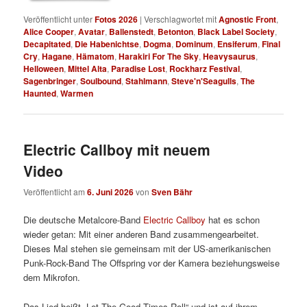
Veröffentlicht unter
Fotos 2026
|
Verschlagwortet mit
Agnostic Front
,
Alice Cooper
,
Avatar
,
Ballenstedt
,
Betonton
,
Black Label Society
,
Decapitated
,
Die Habenichtse
,
Dogma
,
Dominum
,
Ensiferum
,
Final
Cry
,
Hagane
,
Hämatom
,
Harakiri For The Sky
,
Heavysaurus
,
Helloween
,
Mittel Alta
,
Paradise Lost
,
Rockharz Festival
,
Sagenbringer
,
Soulbound
,
Stahlmann
,
Steve'n'Seagulls
,
The
Haunted
,
Warmen
Electric Callboy mit neuem
Video
Veröffentlicht am
6. Juni 2026
von
Sven Bähr
Die deutsche Metalcore-Band
Electric Callboy
hat es schon
wieder getan: Mit einer anderen Band zusammengearbeitet.
Dieses Mal stehen sie gemeinsam mit der US-amerikanischen
Punk-Rock-Band The Offspring vor der Kamera beziehungsweise
dem Mikrofon.
Das Lied heißt „Let The Good Times Roll“ und ist auf ihrem