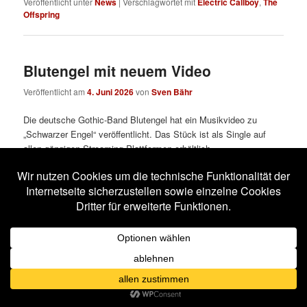
Veröffentlicht unter
News
|
Verschlagwortet mit
Electric Callboy
,
The
Offspring
Blutengel mit neuem Video
Veröffentlicht am
4. Juni 2026
von
Sven Bähr
Die deutsche Gothic-Band Blutengel hat ein Musikvideo zu
„Schwarzer Engel“ veröffentlicht. Das Stück ist als Single auf
allen gängigen Streaming-Plattformen erhältlich.
Hier klicken um YouTube-Cookies zu
akzeptieren und den Inhalt zu laden