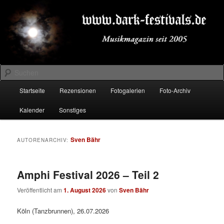
Zum
Zum
Musikmagazin seit 2005
primären
sekundären
Inhalt
Inhalt
springen
springen
DARK-FESTIVALS.DE
Suchen
Hauptmenü
Startseite
Rezensionen
Fotogalerien
Foto-Archiv
Kalender
Sonstiges
Sven Bähr
AUTORENARCHIV:
Amphi Festival 2026 – Teil 2
Veröffentlicht am
1. August 2026
von
Sven Bähr
Köln (Tanzbrunnen), 26.07.2026