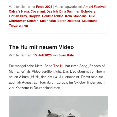
Veröffentlicht unter
Fotos 2026
|
Verschlagwortet mit
Amphi Festival
,
Calva Y Nada
,
Covenant
,
Das Ich
,
Dina Summer
,
Echoberyl
,
Florian Grey
,
Harpyie
,
Heldmaschine
,
Köln
,
Mono Inc.
,
Rue
Oberkampf
,
Selofan
,
Solar Fake
,
Soror Dolorosa
,
Soulbound
,
Tanzbrunnen
The Hu mit neuem Video
Veröffentlicht am
15. Juli 2026
von
Sven Bähr
Die mongolische Metal-Band
The Hu
hat ihren Song „Echoes of
My Father“ als Video veröffentlicht. Das Lied stammt von ihrem
neuen Album „HUN“, das am 24. Juli erscheint. Damit sind sie
auch ab August auf Tour durch Europa, im Oktober finden auch
vier Konzerte in Deutschland statt.