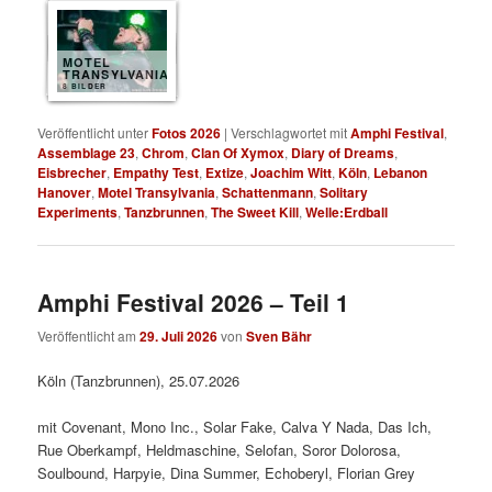
MOTEL
TRANSYLVANIA
8 BILDER
Veröffentlicht unter
Fotos 2026
|
Verschlagwortet mit
Amphi Festival
,
Assemblage 23
,
Chrom
,
Clan Of Xymox
,
Diary of Dreams
,
Eisbrecher
,
Empathy Test
,
Extize
,
Joachim Witt
,
Köln
,
Lebanon
Hanover
,
Motel Transylvania
,
Schattenmann
,
Solitary
Experiments
,
Tanzbrunnen
,
The Sweet Kill
,
Welle:Erdball
Amphi Festival 2026 – Teil 1
Veröffentlicht am
29. Juli 2026
von
Sven Bähr
Köln (Tanzbrunnen), 25.07.2026
mit Covenant, Mono Inc., Solar Fake, Calva Y Nada, Das Ich,
Rue Oberkampf, Heldmaschine, Selofan, Soror Dolorosa,
Soulbound, Harpyie, Dina Summer, Echoberyl, Florian Grey