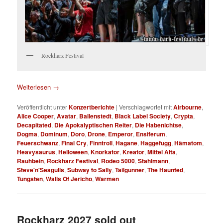
Rockharz Festival
Weiterlesen
→
Veröffentlicht unter
Konzertberichte
|
Verschlagwortet mit
Airbourne
,
Alice Cooper
,
Avatar
,
Ballenstedt
,
Black Label Society
,
Crypta
,
Decapitated
,
Die Apokalyptischen Reiter
,
Die Habenichtse
,
Dogma
,
Dominum
,
Doro
,
Drone
,
Emperor
,
Ensiferum
,
Feuerschwanz
,
Final Cry
,
Finntroll
,
Hagane
,
Haggefugg
,
Hämatom
,
Heavysaurus
,
Helloween
,
Knorkator
,
Kreator
,
Mittel Alta
,
Rauhbein
,
Rockharz Festival
,
Rodeo 5000
,
Stahlmann
,
Steve'n'Seagulls
,
Subway to Sally
,
Tailgunner
,
The Haunted
,
Tungsten
,
Walls Of Jericho
,
Warmen
Rockharz 2027 sold out