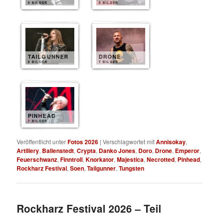
9 BILDER
8 BILDER
TAILGUNNER
DRONE
8 BILDER
7 BILDER
PINHEAD
7 BILDER
Veröffentlicht unter
Fotos 2026
|
Verschlagwortet mit
Annisokay
,
Artillery
,
Ballenstedt
,
Crypta
,
Danko Jones
,
Doro
,
Drone
,
Emperor
,
Feuerschwanz
,
Finntroll
,
Knorkator
,
Majestica
,
Necrotted
,
Pinhead
,
Rockharz Festival
,
Soen
,
Tailgunner
,
Tungsten
Rockharz Festival 2026 – Teil