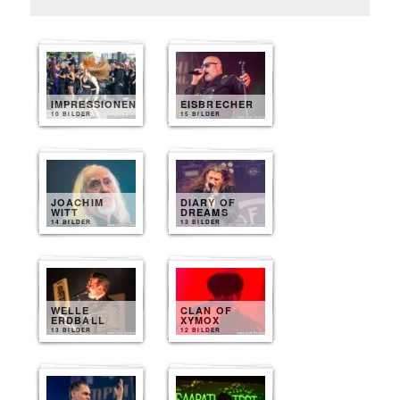
IMPRESSIONEN
EISBRECHER
10 BILDER
15 BILDER
JOACHIM
DIARY OF
WITT
DREAMS
14 BILDER
13 BILDER
WELLE
CLAN OF
ERDBALL
XYMOX
13 BILDER
12 BILDER