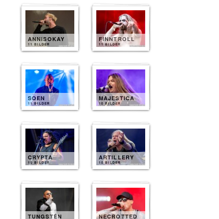
ANNISOKAY
FINNTROLL
11 BILDER
11 BILDER
SOEN
MAJESTICA
11 BILDER
10 BILDER
CRYPTA
ARTILLERY
10 BILDER
10 BILDER
TUNGSTEN
NECROTTED