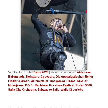
Veröffentlicht unter
Fotos 2026
|
Verschlagwortet mit
Airbourne
,
Ballenstedt
,
Biohazard
,
Cypecore
,
Die Apokalyptischen Reiter
,
Fiddler's Green
,
Gothminister
,
Haggefugg
,
Hiraes
,
Kreator
,
Motorjesus
,
P.O.D.
,
Rauhbein
,
Rockharz Festival
,
Rodeo 5000
,
Saint City Orchestra
,
Subway to Sally
,
Walls Of Jericho