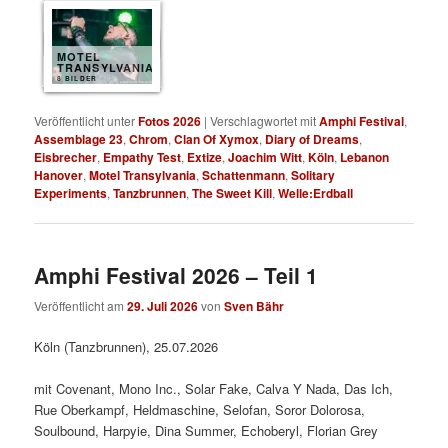
MOTEL
TRANSYLVANIA
8 BILDER
Veröffentlicht unter
Fotos 2026
|
Verschlagwortet mit
Amphi Festival
,
Assemblage 23
,
Chrom
,
Clan Of Xymox
,
Diary of Dreams
,
Eisbrecher
,
Empathy Test
,
Extize
,
Joachim Witt
,
Köln
,
Lebanon
Hanover
,
Motel Transylvania
,
Schattenmann
,
Solitary
Experiments
,
Tanzbrunnen
,
The Sweet Kill
,
Welle:Erdball
Amphi Festival 2026 – Teil 1
Veröffentlicht am
29. Juli 2026
von
Sven Bähr
Köln (Tanzbrunnen), 25.07.2026
mit Covenant, Mono Inc., Solar Fake, Calva Y Nada, Das Ich,
Rue Oberkampf, Heldmaschine, Selofan, Soror Dolorosa,
Soulbound, Harpyie, Dina Summer, Echoberyl, Florian Grey