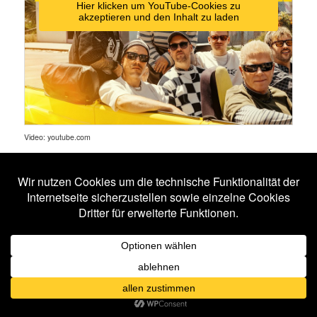
Hier klicken um YouTube-Cookies zu
akzeptieren und den Inhalt zu laden
Video: youtube.com
Veröffentlicht unter
News
|
Verschlagwortet mit
Electric Callboy
,
The
Offspring
Blutengel mit neuem Video
Veröffentlicht am
4. Juni 2026
von
Sven Bähr
Die deutsche Gothic-Band Blutengel hat ein Musikvideo zu
„Schwarzer Engel“ veröffentlicht. Das Stück ist als Single auf
allen gängigen Streaming-Plattformen erhältlich.