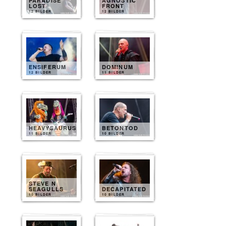
PARADISE
AGNOSTIC
LOST
FRONT
12 BILDER
12 BILDER
ENSIFERUM
DOMINUM
12 BILDER
11 BILDER
HEAVYSAURUS
BETONTOD
11 BILDER
10 BILDER
STEVE N
SEAGULLS
DECAPITATED
10 BILDER
10 BILDER