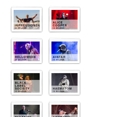
ALICE
IMPRESSIONEN
COOPER
40 BILDER
15 BILDER
HELLOWEEN
AVATAR
15 BILDER
13 BILDER
BLACK
LABEL
SOCIETY
HAEMATOM
13 BILDER
12 BILDER