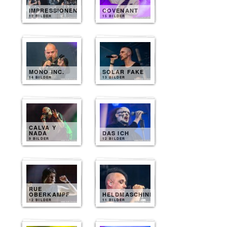
IMPRESSIONEN
COVENANT
12 BILDER
15 BILDER
MONO INC.
SOLAR FAKE
14 BILDER
13 BILDER
CALVA Y
NADA
DAS ICH
9 BILDER
12 BILDER
RUE
OBERKAMPF
HELDMASCHINE
12 BILDER
11 BILDER