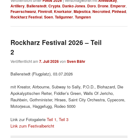
Veröffentlicht unter
Fotos 2026
|
Verschlagwortet mit
Annisokay
,
Artillery
,
Ballenstedt
,
Crypta
,
Danko Jones
,
Doro
,
Drone
,
Emperor
,
Feuerschwanz
,
Finntroll
,
Knorkator
,
Majestica
,
Necrotted
,
Pinhead
,
Rockharz Festival
,
Soen
,
Tailgunner
,
Tungsten
Rockharz Festival 2026 – Teil
2
Veröffentlicht am
7. Juli 2026
von
Sven Bähr
Ballenstedt (Flugplatz), 03.07.2026
mit Kreator, Airbourne, Subway to Sally, P.O.D., Biohazard, Die
Apokalyptischen Reiter, Fiddler’s Green, Walls Of Jericho,
Rauhbein, Gothminister, Hiraes, Saint City Orchestra, Cypecore,
Motorjesus, Haggefugg, Rodeo 5000
Link zur Fotogalerie
Teil 1
,
Teil 3
Link zum Festivalbericht