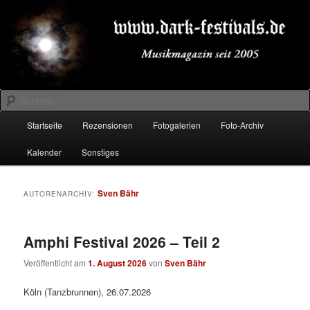
Zum
Zum
Musikmagazin seit 2005
primären
sekundären
Inhalt
Inhalt
springen
springen
DARK-FESTIVALS.DE
Suchen
Hauptmenü
Startseite
Rezensionen
Fotogalerien
Foto-Archiv
Kalender
Sonstiges
Sven Bähr
AUTORENARCHIV:
Amphi Festival 2026 – Teil 2
Veröffentlicht am
1. August 2026
von
Sven Bähr
Köln (Tanzbrunnen), 26.07.2026