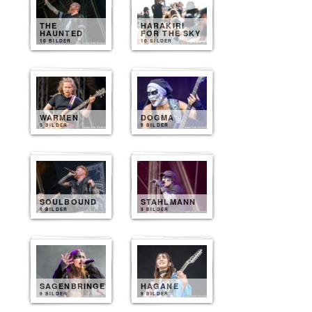
THE
HARAKIRI
HAUNTED
FOR THE SKY
10 BILDER
10 BILDER
WARMEN
DOGMA
9 BILDER
9 BILDER
SOULBOUND
STAHLMANN
9 BILDER
9 BILDER
SAGENBRINGER
HAGANE
8 BILDER
8 BILDER