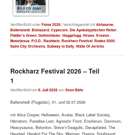
RODEO 5000
7 BILDER
Veröffentlicht unter
Fotos 2026
|
Verschlagwortet mit
Airbourne
,
Ballenstedt
,
Biohazard
,
Cypecore
,
Die Apokalyptischen Reiter
,
Fiddler's Green
,
Gothminister
,
Haggefugg
,
Hiraes
,
Kreator
,
Motorjesus
,
P.O.D.
,
Rauhbein
,
Rockharz Festival
,
Rodeo 5000
,
Saint City Orchestra
,
Subway to Sally
,
Walls Of Jericho
Rockharz Festival 2026 – Teil
1
Veröffentlicht am
6. Juli 2026
von
Sven Bähr
Ballenstedt (Flugplatz), 01. und 02.07.2026
mit Alice Cooper, Helloween, Avatar, Black Label Society,
Hämatom, Paradise Lost, Agnostic Front, Ensiferum, Dominum,
Heavysaurus, Betonton, Steve’n’Seagulls, Decapitated, The
Haunted, Harakiri For The Sky, Warmen, Dogma, Soulbound,