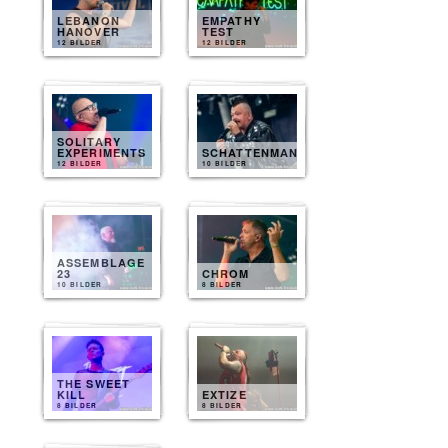
LEBANON
EMPATHY
HANOVER
TEST
12 BILDER
12 BILDER
SOLITARY
EXPERIMENTS
SCHATTENMANN
12 BILDER
10 BILDER
ASSEMBLAGE
23
CHROM
10 BILDER
8 BILDER
THE SWEET
KILL
EXTIZE
8 BILDER
8 BILDER