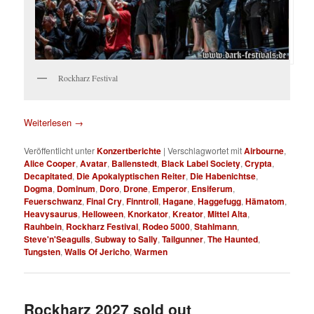
Rockharz Festival
Weiterlesen
→
Veröffentlicht unter
Konzertberichte
|
Verschlagwortet mit
Airbourne
,
Alice Cooper
,
Avatar
,
Ballenstedt
,
Black Label Society
,
Crypta
,
Decapitated
,
Die Apokalyptischen Reiter
,
Die Habenichtse
,
Dogma
,
Dominum
,
Doro
,
Drone
,
Emperor
,
Ensiferum
,
Feuerschwanz
,
Final Cry
,
Finntroll
,
Hagane
,
Haggefugg
,
Hämatom
,
Heavysaurus
,
Helloween
,
Knorkator
,
Kreator
,
Mittel Alta
,
Rauhbein
,
Rockharz Festival
,
Rodeo 5000
,
Stahlmann
,
Steve'n'Seagulls
,
Subway to Sally
,
Tailgunner
,
The Haunted
,
Tungsten
,
Walls Of Jericho
,
Warmen
Rockharz 2027 sold out