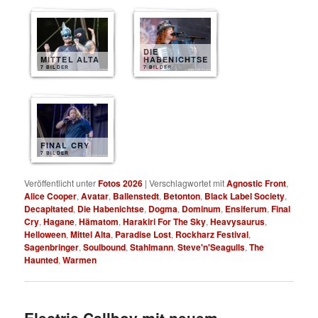
DIE
MITTEL ALTA
HABENICHTSE
7 BILDER
7 BILDER
FINAL CRY
7 BILDER
Veröffentlicht unter
Fotos 2026
|
Verschlagwortet mit
Agnostic Front
,
Alice Cooper
,
Avatar
,
Ballenstedt
,
Betonton
,
Black Label Society
,
Decapitated
,
Die Habenichtse
,
Dogma
,
Dominum
,
Ensiferum
,
Final
Cry
,
Hagane
,
Hämatom
,
Harakiri For The Sky
,
Heavysaurus
,
Helloween
,
Mittel Alta
,
Paradise Lost
,
Rockharz Festival
,
Sagenbringer
,
Soulbound
,
Stahlmann
,
Steve'n'Seagulls
,
The
Haunted
,
Warmen