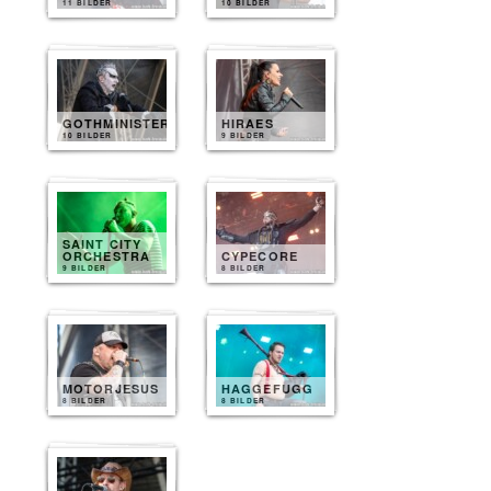
11 BILDER
10 BILDER
GOTHMINISTER
HIRAES
10 BILDER
9 BILDER
SAINT CITY
ORCHESTRA
CYPECORE
9 BILDER
8 BILDER
MOTORJESUS
HAGGEFUGG
8 BILDER
8 BILDER