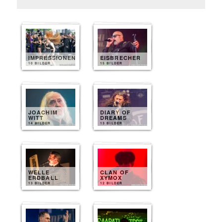
IMPRESSIONEN
EISBRECHER
10 BILDER
15 BILDER
JOACHIM
DIARY OF
WITT
DREAMS
14 BILDER
13 BILDER
WELLE
CLAN OF
ERDBALL
XYMOX
13 BILDER
12 BILDER