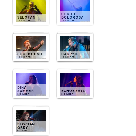
SOROR
SELOFAN
DOLOROSA
10 BILDER
10 BILDER
SOULBOUND
HARPYIE
10 BILDER
10 BILDER
DINA
SUMMER
ECHOBERYL
9 BILDER
8 BILDER
FLORIAN
GREY
8 BILDER