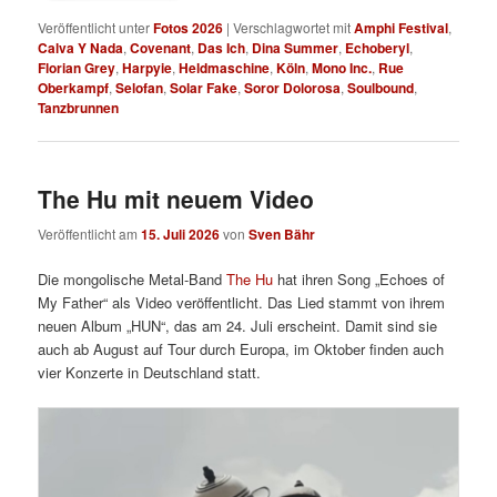
Veröffentlicht unter
Fotos 2026
|
Verschlagwortet mit
Amphi Festival
,
Calva Y Nada
,
Covenant
,
Das Ich
,
Dina Summer
,
Echoberyl
,
Florian Grey
,
Harpyie
,
Heldmaschine
,
Köln
,
Mono Inc.
,
Rue
Oberkampf
,
Selofan
,
Solar Fake
,
Soror Dolorosa
,
Soulbound
,
Tanzbrunnen
The Hu mit neuem Video
Veröffentlicht am
15. Juli 2026
von
Sven Bähr
Die mongolische Metal-Band
The Hu
hat ihren Song „Echoes of
My Father“ als Video veröffentlicht. Das Lied stammt von ihrem
neuen Album „HUN“, das am 24. Juli erscheint. Damit sind sie
auch ab August auf Tour durch Europa, im Oktober finden auch
vier Konzerte in Deutschland statt.