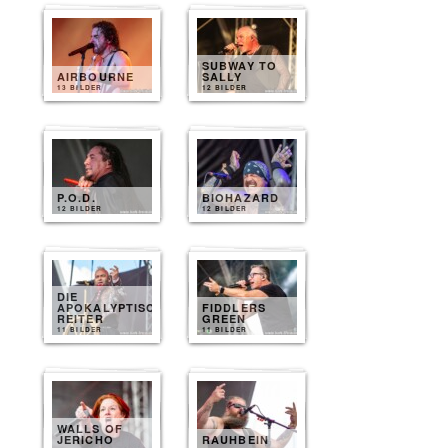
SUBWAY TO
AIRBOURNE
SALLY
13 BILDER
12 BILDER
P.O.D.
BIOHAZARD
12 BILDER
12 BILDER
DIE
APOKALYPTISCHEN
FIDDLERS
REITER
GREEN
11 BILDER
11 BILDER
WALLS OF
JERICHO
RAUHBEIN