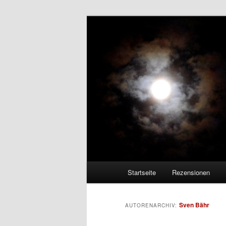
Zum
Zum
Musikmagazin seit 2005
primären
sekundären
Inhalt
Inhalt
DARK-FESTIV
springen
springen
Hauptmenü
Startseite
Rezensionen
Sven Bähr
AUTORENARCHIV: