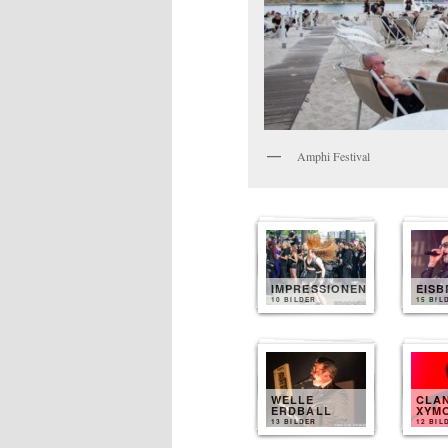
Amphi Festival
IMPRESSIONEN
EIS
10 BILDER
15 BIL
WELLE
CLA
ERDBALL
XYM
13 BILDER
12 BIL