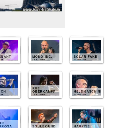
ENANT
MONO INC.
SOLAR FAKE
DER
14 BILDER
13 BILDER
RUE
ICH
OBERKAMPF
HELDMASCHINE
DER
12 BILDER
11 BILDER
OR
OROSA
SOULBOUND
HARPYIE