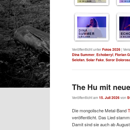
10 BILDER
10 BIL
DINA
SUMMER
ECH
9 BILDER
8 BILD
Veröffentlicht unter
Fotos 2026
|
Vers
Dina Summer
,
Echoberyl
,
Florian 
Selofan
,
Solar Fake
,
Soror Doloros
The Hu mit neu
Veröffentlicht am
15. Juli 2026
von
S
Die mongolische Metal-Band
T
veröffentlicht. Das Lied stam
Damit sind sie auch ab August