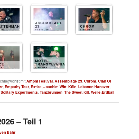
ASSEMBLAGE
ATTENMANN
23
CHROM
DER
10 BILDER
8 BILDER
MOTEL
ZE
TRANSYLVANIA
ER
8 BILDER
chlagwortet mit
Amphi Festival
,
Assemblage 23
,
Chrom
,
Clan Of
er
,
Empathy Test
,
Extize
,
Joachim Witt
,
Köln
,
Lebanon Hanover
,
,
Solitary Experiments
,
Tanzbrunnen
,
The Sweet Kill
,
Welle:Erdball
026 – Teil 1
ven Bähr