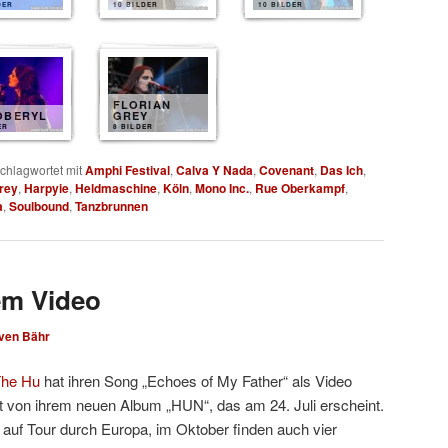
DER
10 BILDER
10 BILDER
FLORIAN
OBERYL
GREY
ER
8 BILDER
chlagwortet mit
Amphi Festival
,
Calva Y Nada
,
Covenant
,
Das Ich
,
Grey
,
Harpyie
,
Heldmaschine
,
Köln
,
Mono Inc.
,
Rue Oberkampf
,
a
,
Soulbound
,
Tanzbrunnen
em Video
ven Bähr
he Hu
hat ihren Song „Echoes of My Father“ als Video
mt von ihrem neuen Album „HUN“, das am 24. Juli erscheint.
 auf Tour durch Europa, im Oktober finden auch vier