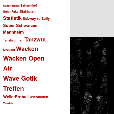
Schlachthof
Schandmaul
Stahlmann
Solar Fake
Statistik
Subway to Sally
Super Schwarzes
Mannheim
Tanzwut
Tanzbrunnen
Wacken
Unzucht
Wacken Open
Air
Wave Gotik
Treffen
Welle:Erdball
Wiesbaden
Xandria