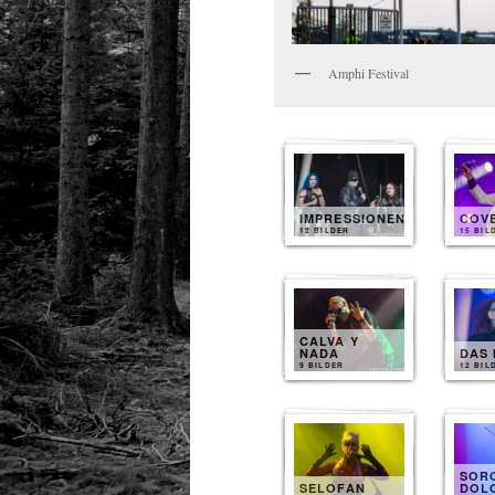
Amphi Festival
IMPRESSIONEN
COV
12 BILDER
15 BIL
CALVA Y
NADA
DAS 
9 BILDER
12 BIL
SOR
SELOFAN
DOL