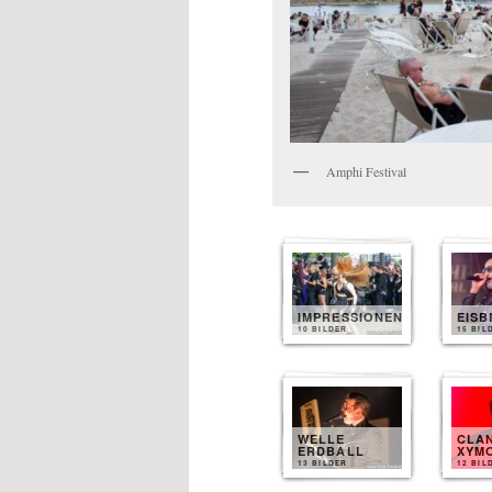
Amphi Festival
IMPRESSIONEN
EIS
10 BILDER
15 BIL
WELLE
CLA
ERDBALL
XYM
13 BILDER
12 BIL