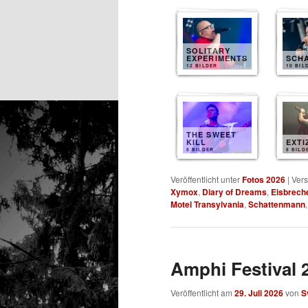
SOLITARY
EXPERIMENTS
SCH
12 BILDER
10 BIL
THE SWEET
KILL
EXTI
8 BILDER
8 BILD
Veröffentlicht unter
Fotos 2026
|
Vers
Xymox
,
Diary of Dreams
,
Eisbrech
Motel Transylvania
,
Schattenmann
Amphi Festival 2
Veröffentlicht am
29. Juli 2026
von
S