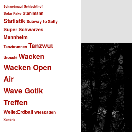
Schlachthof
Schandmaul
Stahlmann
Solar Fake
Statistik
Subway to Sally
Super Schwarzes
Mannheim
Tanzwut
Tanzbrunnen
Wacken
Unzucht
Wacken Open
Air
Wave Gotik
Treffen
Welle:Erdball
Wiesbaden
Xandria