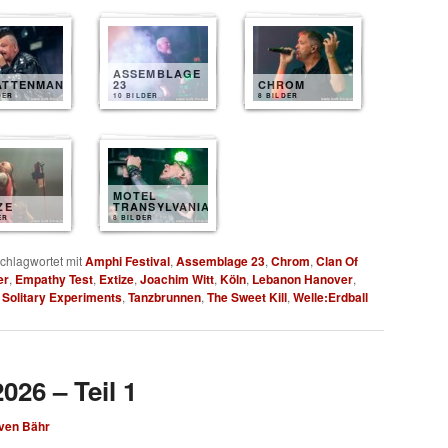
ASSEMBLAGE
ATTENMANN
23
CHROM
DER
10 BILDER
8 BILDER
MOTEL
ZE
TRANSYLVANIA
ER
8 BILDER
chlagwortet mit
Amphi Festival
,
Assemblage 23
,
Chrom
,
Clan Of
er
,
Empathy Test
,
Extize
,
Joachim Witt
,
Köln
,
Lebanon Hanover
,
,
Solitary Experiments
,
Tanzbrunnen
,
The Sweet Kill
,
Welle:Erdball
026 – Teil 1
ven Bähr