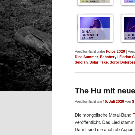
10 BILDER
10 BIL
DINA
SUMMER
ECH
9 BILDER
8 BILD
Veröffentlicht unter
Fotos 2026
|
Vers
Dina Summer
,
Echoberyl
,
Florian 
Selofan
,
Solar Fake
,
Soror Doloros
The Hu mit neu
Veröffentlicht am
15. Juli 2026
von
S
Die mongolische Metal-Band
T
veröffentlicht. Das Lied stam
Damit sind sie auch ab August