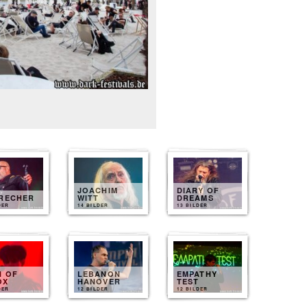
JOACHIM
DIARY OF
BRECHER
WITT
DREAMS
DER
14 BILDER
13 BILDER
N OF
LEBANON
EMPATHY
OX
HANOVER
TEST
DER
12 BILDER
12 BILDER