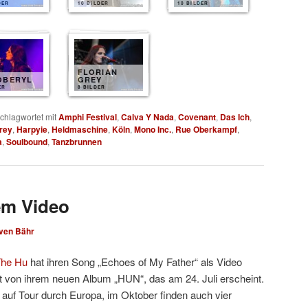
DER
10 BILDER
10 BILDER
FLORIAN
OBERYL
GREY
ER
8 BILDER
chlagwortet mit
Amphi Festival
,
Calva Y Nada
,
Covenant
,
Das Ich
,
Grey
,
Harpyie
,
Heldmaschine
,
Köln
,
Mono Inc.
,
Rue Oberkampf
,
a
,
Soulbound
,
Tanzbrunnen
em Video
ven Bähr
he Hu
hat ihren Song „Echoes of My Father“ als Video
mt von ihrem neuen Album „HUN“, das am 24. Juli erscheint.
 auf Tour durch Europa, im Oktober finden auch vier