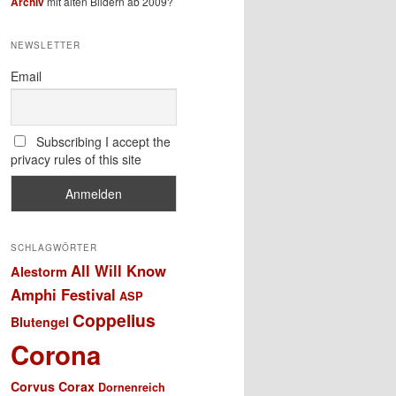
Archiv
mit alten Bildern ab 2009?
NEWSLETTER
Email
Subscribing I accept the
privacy rules of this site
SCHLAGWÖRTER
All Will Know
Alestorm
Amphi Festival
ASP
Coppelius
Blutengel
Corona
Corvus Corax
Dornenreich