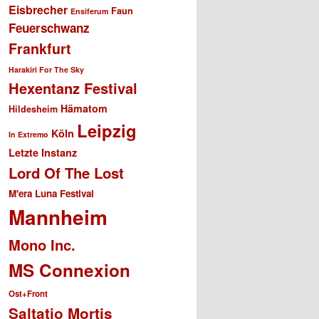
Eisbrecher
Faun
Ensiferum
Feuerschwanz
Frankfurt
Harakiri For The Sky
Hexentanz Festival
Hämatom
Hildesheim
Leipzig
Köln
In Extremo
Letzte Instanz
Lord Of The Lost
M'era Luna Festival
Mannheim
Mono Inc.
MS Connexion
Ost+Front
Saltatio Mortis