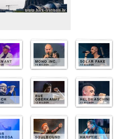
ENANT
MONO INC.
SOLAR FAKE
DER
14 BILDER
13 BILDER
RUE
ICH
OBERKAMPF
HELDMASCHINE
DER
12 BILDER
11 BILDER
OR
OROSA
SOULBOUND
HARPYIE