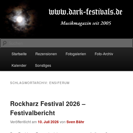
Zum
Zum
Musikmagazin seit 2005
primären
sekundären
Inhalt
Inhalt
springen
springen
DARK-FESTIVALS.DE
Suchen
Hauptmenü
Startseite
Rezensionen
Fotogalerien
Foto-Archiv
Kalender
Sonstiges
SCHLAGWORTARCHIV:
ENSIFERUM
Rockharz Festival 2026 –
Festivalbericht
Veröffentlicht am
10. Juli 2026
von
Sven Bähr