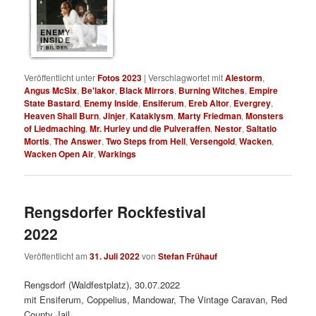
ENEMY
INSIDE
7 BILDER
Veröffentlicht unter
Fotos 2023
|
Verschlagwortet mit
Alestorm
,
Angus McSix
,
Be'lakor
,
Black Mirrors
,
Burning Witches
,
Empire
State Bastard
,
Enemy Inside
,
Ensiferum
,
Ereb Altor
,
Evergrey
,
Heaven Shall Burn
,
Jinjer
,
Kataklysm
,
Marty Friedman
,
Monsters
of Liedmaching
,
Mr. Hurley und die Pulveraffen
,
Nestor
,
Saltatio
Mortis
,
The Answer
,
Two Steps from Hell
,
Versengold
,
Wacken
,
Wacken Open Air
,
Warkings
Rengsdorfer Rockfestival
2022
Veröffentlicht am
31. Juli 2022
von
Stefan Frühauf
Rengsdorf (Waldfestplatz), 30.07.2022
mit Ensiferum, Coppelius, Mandowar, The Vintage Caravan, Red
County Jail