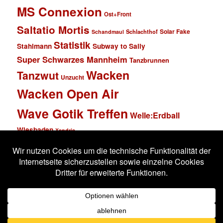
MS Connexion
Ost+Front
Saltatio Mortis
Solar Fake
Schlachthof
Schandmaul
Statistik
Stahlmann
Subway to Sally
Super Schwarzes Mannheim
Tanzbrunnen
Wacken
Tanzwut
Unzucht
Wacken Open Air
Wave Gotik Treffen
Welle:Erdball
Wiesbaden
Xandria
Impressum
Datenschutzerklärung
Stolz präsentiert von WordPress