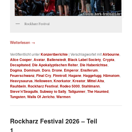
Rockharz Festival
Weiterlesen
→
Veröffentlicht unter
Konzertberichte
|
Verschlagwortet mit
Airbourne
,
Alice Cooper
,
Avatar
,
Ballenstedt
,
Black Label Society
,
Crypta
,
Decapitated
,
Die Apokalyptischen Reiter
,
Die Habenichtse
,
Dogma
,
Dominum
,
Doro
,
Drone
,
Emperor
,
Ensiferum
,
Feuerschwanz
,
Final Cry
,
Finntroll
,
Hagane
,
Haggefugg
,
Hämatom
,
Heavysaurus
,
Helloween
,
Knorkator
,
Kreator
,
Mittel Alta
,
Rauhbein
,
Rockharz Festival
,
Rodeo 5000
,
Stahlmann
,
Steve'n'Seagulls
,
Subway to Sally
,
Tailgunner
,
The Haunted
,
Tungsten
,
Walls Of Jericho
,
Warmen
Rockharz Festival 2026 – Teil
1