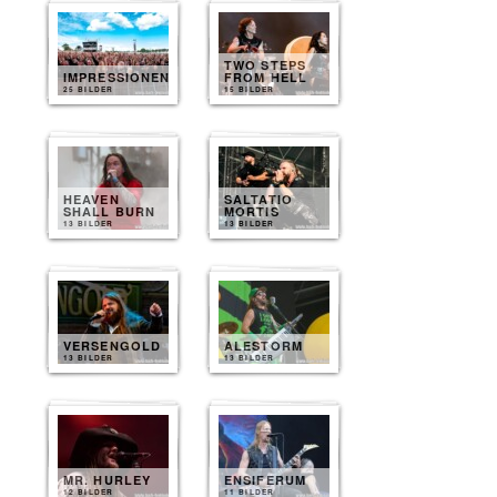
TWO STEPS
IMPRESSIONEN
FROM HELL
25 BILDER
15 BILDER
HEAVEN
SALTATIO
SHALL BURN
MORTIS
13 BILDER
13 BILDER
VERSENGOLD
ALESTORM
13 BILDER
13 BILDER
MR. HURLEY
ENSIFERUM
12 BILDER
11 BILDER