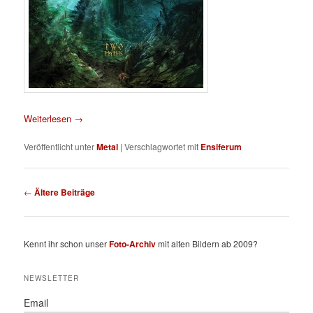
Weiterlesen
→
Veröffentlicht unter
Metal
|
Verschlagwortet mit
Ensiferum
Beitragsnavigation
←
Ältere Beiträge
Kennt ihr schon unser
Foto-Archiv
mit alten Bildern ab 2009?
NEWSLETTER
Email