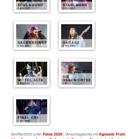
SOULBOUND
STAHLMANN
9 BILDER
9 BILDER
SAGENBRINGER
HAGANE
8 BILDER
8 BILDER
DIE
MITTEL ALTA
HABENICHTSE
7 BILDER
7 BILDER
FINAL CRY
7 BILDER
Veröffentlicht unter
Fotos 2026
|
Verschlagwortet mit
Agnostic Front
,