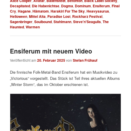
Alice Cooper
,
Avatar
,
Ballenstedt
,
Betonton
,
Black Label Society
,
Decapitated
,
Die Habenichtse
,
Dogma
,
Dominum
,
Ensiferum
,
Final
Cry
,
Hagane
,
Hämatom
,
Harakiri For The Sky
,
Heavysaurus
,
Helloween
,
Mittel Alta
,
Paradise Lost
,
Rockharz Festival
,
Sagenbringer
,
Soulbound
,
Stahlmann
,
Steve'n'Seagulls
,
The
Haunted
,
Warmen
Ensiferum mit neuem Video
Veröffentlicht am
20. Februar 2025
von
Stefan Frühauf
Die finnische Folk-Metal-Band Ensiferum hat ein Musikvideo zu
„Victorious“ vorgestellt. Das Stück ist Teil ihres aktuellen Albums
„Winter Storm“, das im Oktober erschienen ist.