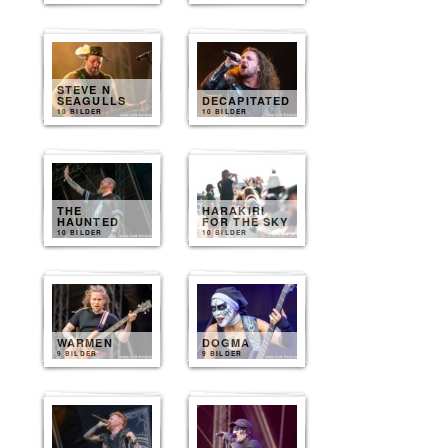
STEVE N
SEAGULLS
DECAPITATED
10 BILDER
10 BILDER
THE
HARAKIRI
HAUNTED
FOR THE SKY
10 BILDER
10 BILDER
WARMEN
DOGMA
9 BILDER
9 BILDER