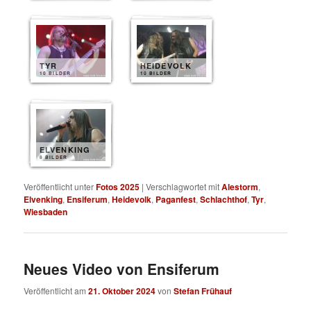
TYR
HEIDEVOLK
10 BILDER
10 BILDER
ELVENKING
8 BILDER
Veröffentlicht unter
Fotos 2025
|
Verschlagwortet mit
Alestorm
,
Elvenking
,
Ensiferum
,
Heidevolk
,
Paganfest
,
Schlachthof
,
Tyr
,
Wiesbaden
Neues Video von Ensiferum
Veröffentlicht am
21. Oktober 2024
von
Stefan Frühauf