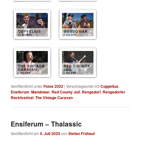
COPPELIUS
MANDOWAR
13 BILDER
8 BILDER
THE VINTAGE
RED COUNTY
CARAVAN
JAIL
7 BILDER
5 BILDER
Veröffentlicht unter
Fotos 2022
|
Verschlagwortet mit
Coppelius
,
Ensiferum
,
Mandowar
,
Red County Jail
,
Rengsdorf
,
Rengsdorfer
Rockfestival
,
The Vintage Caravan
Ensiferum – Thalassic
Veröffentlicht am
5. Juli 2020
von
Stefan Frühauf