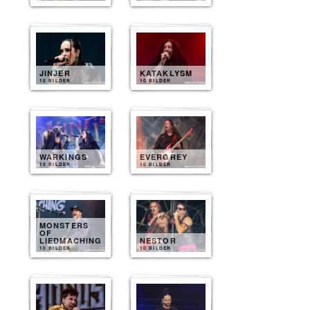
JINJER
KATAKLYSM
10 BILDER
10 BILDER
WARKINGS
EVERGREY
10 BILDER
10 BILDER
MONSTERS
OF
LIEDMACHING
NESTOR
10 BILDER
10 BILDER