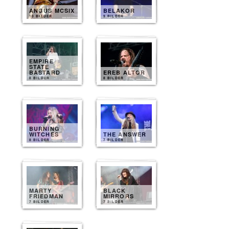
ANGUS MCSIX
BELAKOR
10 BILDER
9 BILDER
EMPIRE
STATE
BASTARD
EREB ALTOR
8 BILDER
8 BILDER
BURNING
WITCHES
THE ANSWER
8 BILDER
7 BILDER
MARTY
BLACK
FRIEDMAN
MIRRORS
7 BILDER
7 BILDER