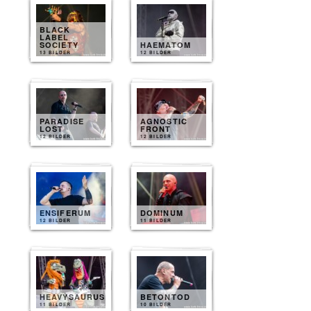
BLACK
LABEL
SOCIETY
HAEMATOM
13 BILDER
12 BILDER
PARADISE
AGNOSTIC
LOST
FRONT
12 BILDER
12 BILDER
ENSIFERUM
DOMINUM
12 BILDER
11 BILDER
HEAVYSAURUS
BETONTOD
11 BILDER
10 BILDER