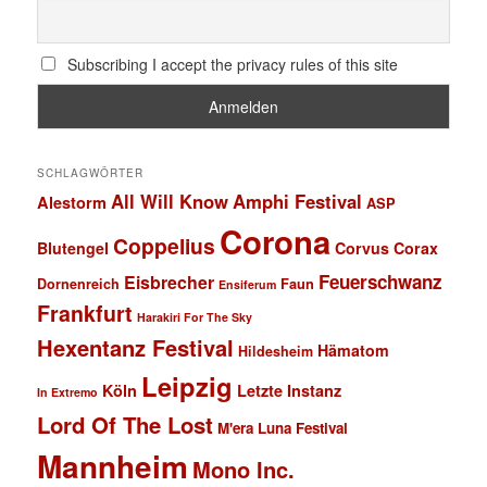
Subscribing I accept the privacy rules of this site
SCHLAGWÖRTER
All Will Know
Amphi Festival
Alestorm
ASP
Corona
Coppelius
Blutengel
Corvus Corax
Feuerschwanz
Eisbrecher
Faun
Dornenreich
Ensiferum
Frankfurt
Harakiri For The Sky
Hexentanz Festival
Hämatom
Hildesheim
Leipzig
Köln
Letzte Instanz
In Extremo
Lord Of The Lost
M'era Luna Festival
Mannheim
Mono Inc.