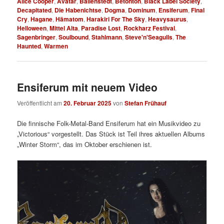
Alice Cooper
,
Avatar
,
Ballenstedt
,
Betonton
,
Black Label Society
,
Decapitated
,
Die Habenichtse
,
Dogma
,
Dominum
,
Ensiferum
,
Final
Cry
,
Hagane
,
Hämatom
,
Harakiri For The Sky
,
Heavysaurus
,
Helloween
,
Mittel Alta
,
Paradise Lost
,
Rockharz Festival
,
Sagenbringer
,
Soulbound
,
Stahlmann
,
Steve'n'Seagulls
,
The
Haunted
,
Warmen
Ensiferum mit neuem Video
Veröffentlicht am
20. Februar 2025
von
Stefan Frühauf
Die finnische Folk-Metal-Band Ensiferum hat ein Musikvideo zu
„Victorious“ vorgestellt. Das Stück ist Teil ihres aktuellen Albums
„Winter Storm“, das im Oktober erschienen ist.