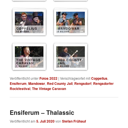
COPPELIUS
MANDOWAR
13 BILDER
8 BILDER
THE VINTAGE
RED COUNTY
CARAVAN
JAIL
7 BILDER
5 BILDER
Veröffentlicht unter
Fotos 2022
|
Verschlagwortet mit
Coppelius
,
Ensiferum
,
Mandowar
,
Red County Jail
,
Rengsdorf
,
Rengsdorfer
Rockfestival
,
The Vintage Caravan
Ensiferum – Thalassic
Veröffentlicht am
5. Juli 2020
von
Stefan Frühauf