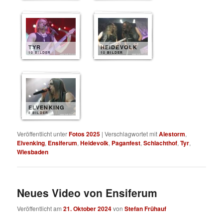
TYR
HEIDEVOLK
10 BILDER
10 BILDER
ELVENKING
8 BILDER
Veröffentlicht unter
Fotos 2025
|
Verschlagwortet mit
Alestorm
,
Elvenking
,
Ensiferum
,
Heidevolk
,
Paganfest
,
Schlachthof
,
Tyr
,
Wiesbaden
Neues Video von Ensiferum
Veröffentlicht am
21. Oktober 2024
von
Stefan Frühauf