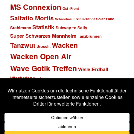
MS Connexion
Ost+Front
Saltatio Mortis
Solar Fake
Schlachthof
Schandmaul
Statistik
Stahlmann
Subway to Sally
Super Schwarzes Mannheim
Tanzbrunnen
Wacken
Tanzwut
Unzucht
Wacken Open Air
Wave Gotik Treffen
Welle:Erdball
Wiesbaden
Xandria
Impressum
Datenschutzerklärung
Stolz präsentiert von WordPress