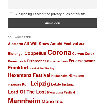
Subscribing I accept the privacy rules of this site
SCHLAGWÖRTER
All Will Know
Amphi Festival
Alestorm
ASP
Corona
Coppelius
Blutengel
Corvus Corax
Feuerschwanz
Eisbrecher
Faun
Dornenreich
Ensiferum
Frankfurt
Harakiri For The Sky
Hexentanz Festival
Hämatom
Hildesheim
Leipzig
Köln
Letzte Instanz
In Extremo
Lord Of The Lost
M'era Luna Festival
Mannheim
Mono Inc.