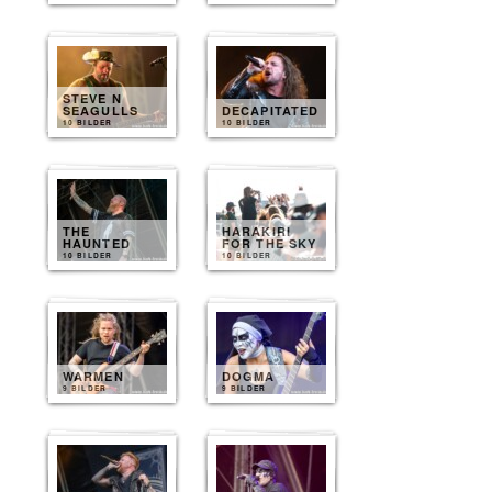
STEVE N
SEAGULLS
DECAPITATED
10 BILDER
10 BILDER
THE
HARAKIRI
HAUNTED
FOR THE SKY
10 BILDER
10 BILDER
WARMEN
DOGMA
9 BILDER
9 BILDER