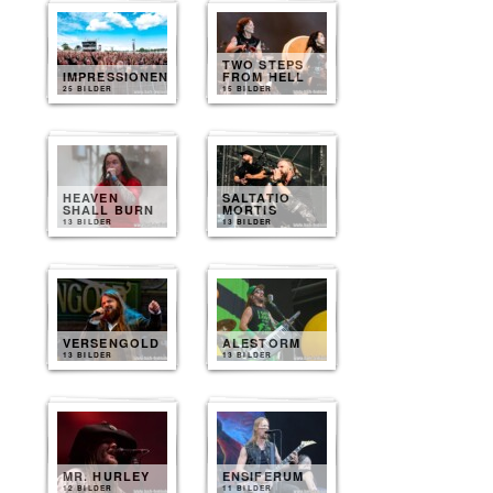
TWO STEPS
IMPRESSIONEN
FROM HELL
25 BILDER
15 BILDER
HEAVEN
SALTATIO
SHALL BURN
MORTIS
13 BILDER
13 BILDER
VERSENGOLD
ALESTORM
13 BILDER
13 BILDER
MR. HURLEY
ENSIFERUM
12 BILDER
11 BILDER