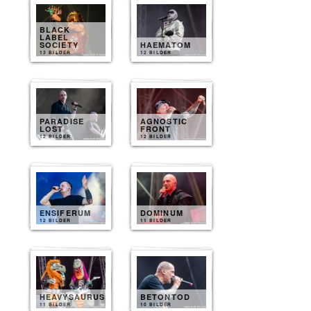
BLACK
LABEL
SOCIETY
HAEMATOM
13 BILDER
12 BILDER
PARADISE
AGNOSTIC
LOST
FRONT
12 BILDER
12 BILDER
ENSIFERUM
DOMINUM
12 BILDER
11 BILDER
HEAVYSAURUS
BETONTOD
11 BILDER
10 BILDER