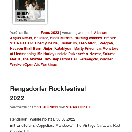
ENEMY
INSIDE
7 BILDER
Veröffentlicht unter
Fotos 2023
|
Verschlagwortet mit
Alestorm
,
Angus McSix
,
Be'lakor
,
Black Mirrors
,
Burning Witches
,
Empire
State Bastard
,
Enemy Inside
,
Ensiferum
,
Ereb Altor
,
Evergrey
,
Heaven Shall Burn
,
Jinjer
,
Kataklysm
,
Marty Friedman
,
Monsters
of Liedmaching
,
Mr. Hurley und die Pulveraffen
,
Nestor
,
Saltatio
Mortis
,
The Answer
,
Two Steps from Hell
,
Versengold
,
Wacken
,
Wacken Open Air
,
Warkings
Rengsdorfer Rockfestival
2022
Veröffentlicht am
31. Juli 2022
von
Stefan Frühauf
Rengsdorf (Waldfestplatz), 30.07.2022
mit Ensiferum, Coppelius, Mandowar, The Vintage Caravan, Red
County Jail