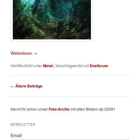
Weiterlesen
→
Veröffentlicht unter
Metal
|
Verschlagwortet mit
Ensiferum
Beitragsnavigation
←
Ältere Beiträge
Kennt ihr schon unser
Foto-Archiv
mit alten Bildern ab 2009?
NEWSLETTER
Email