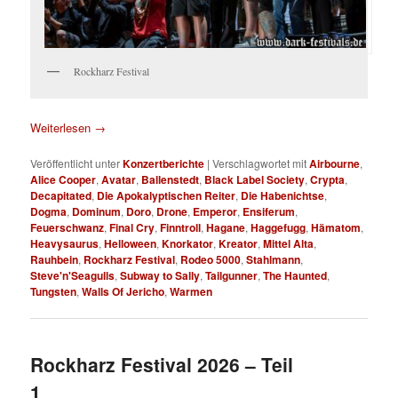
Rockharz Festival
Weiterlesen
→
Veröffentlicht unter
Konzertberichte
|
Verschlagwortet mit
Airbourne
,
Alice Cooper
,
Avatar
,
Ballenstedt
,
Black Label Society
,
Crypta
,
Decapitated
,
Die Apokalyptischen Reiter
,
Die Habenichtse
,
Dogma
,
Dominum
,
Doro
,
Drone
,
Emperor
,
Ensiferum
,
Feuerschwanz
,
Final Cry
,
Finntroll
,
Hagane
,
Haggefugg
,
Hämatom
,
Heavysaurus
,
Helloween
,
Knorkator
,
Kreator
,
Mittel Alta
,
Rauhbein
,
Rockharz Festival
,
Rodeo 5000
,
Stahlmann
,
Steve'n'Seagulls
,
Subway to Sally
,
Tailgunner
,
The Haunted
,
Tungsten
,
Walls Of Jericho
,
Warmen
Rockharz Festival 2026 – Teil
1