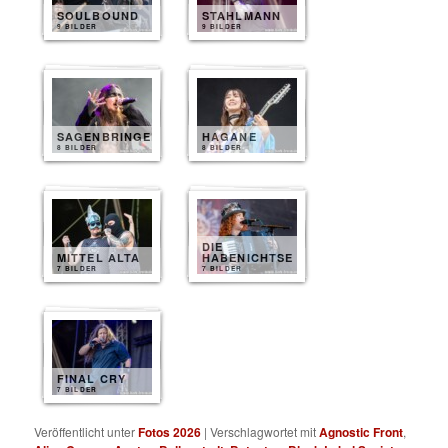
SOULBOUND
STAHLMANN
9 BILDER
9 BILDER
SAGENBRINGER
HAGANE
8 BILDER
8 BILDER
DIE
MITTEL ALTA
HABENICHTSE
7 BILDER
7 BILDER
FINAL CRY
7 BILDER
Veröffentlicht unter
Fotos 2026
|
Verschlagwortet mit
Agnostic Front
,