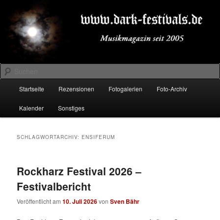
Zum
Zum
Musikmagazin seit 2005
primären
sekundären
Inhalt
Inhalt
springen
springen
DARK-FESTIVALS.DE
Suchen
Hauptmenü
Startseite
Rezensionen
Fotogalerien
Foto-Archiv
Kalender
Sonstiges
SCHLAGWORTARCHIV:
ENSIFERUM
Rockharz Festival 2026 –
Festivalbericht
Veröffentlicht am
10. Juli 2026
von
Sven Bähr