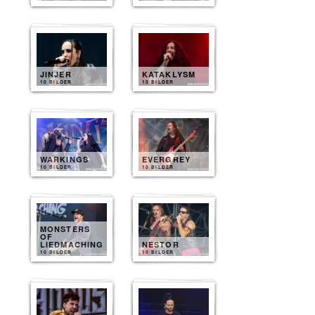
JINJER
KATAKLYSM
10 BILDER
10 BILDER
WARKINGS
EVERGREY
10 BILDER
10 BILDER
MONSTERS
OF
LIEDMACHING
NESTOR
10 BILDER
10 BILDER