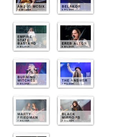
ANGUS MCSIX
BELAKOR
10 BILDER
9 BILDER
EMPIRE
STATE
BASTARD
EREB ALTOR
8 BILDER
8 BILDER
BURNING
WITCHES
THE ANSWER
8 BILDER
7 BILDER
MARTY
BLACK
FRIEDMAN
MIRRORS
7 BILDER
7 BILDER