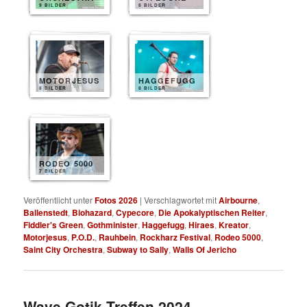
9 BILDER
8 BILDER
MOTORJESUS
HAGGEFUGG
8 BILDER
8 BILDER
RODEO 5000
7 BILDER
Veröffentlicht unter
Fotos 2026
|
Verschlagwortet mit
Airbourne
,
Ballenstedt
,
Biohazard
,
Cypecore
,
Die Apokalyptischen Reiter
,
Fiddler's Green
,
Gothminister
,
Haggefugg
,
Hiraes
,
Kreator
,
Motorjesus
,
P.O.D.
,
Rauhbein
,
Rockharz Festival
,
Rodeo 5000
,
Saint City Orchestra
,
Subway to Sally
,
Walls Of Jericho
Wave Gotik Treffen 2024 –