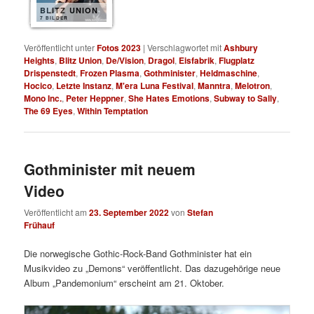
BLITZ UNION
7 BILDER
Veröffentlicht unter
Fotos 2023
|
Verschlagwortet mit
Ashbury
Heights
,
Blitz Union
,
De/Vision
,
Dragol
,
Eisfabrik
,
Flugplatz
Drispenstedt
,
Frozen Plasma
,
Gothminister
,
Heldmaschine
,
Hocico
,
Letzte Instanz
,
M'era Luna Festival
,
Manntra
,
Melotron
,
Mono Inc.
,
Peter Heppner
,
She Hates Emotions
,
Subway to Sally
,
The 69 Eyes
,
Within Temptation
Gothminister mit neuem
Video
Veröffentlicht am
23. September 2022
von
Stefan
Frühauf
Die norwegische Gothic-Rock-Band Gothminister hat ein
Musikvideo zu „Demons“ veröffentlicht. Das dazugehörige neue
Album „Pandemonium“ erscheint am 21. Oktober.