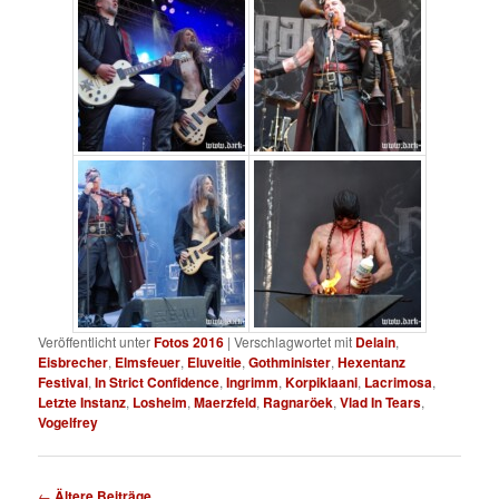
Veröffentlicht unter
Fotos 2016
|
Verschlagwortet mit
Delain
,
Eisbrecher
,
Elmsfeuer
,
Eluveitie
,
Gothminister
,
Hexentanz
Festival
,
In Strict Confidence
,
Ingrimm
,
Korpiklaani
,
Lacrimosa
,
Letzte Instanz
,
Losheim
,
Maerzfeld
,
Ragnaröek
,
Vlad In Tears
,
Vogelfrey
Beitragsnavigation
←
Ältere Beiträge