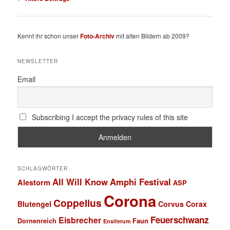
Kennt ihr schon unser
Foto-Archiv
mit alten Bildern ab 2009?
NEWSLETTER
Email
Subscribing I accept the privacy rules of this site
SCHLAGWÖRTER
All Will Know
Amphi Festival
Alestorm
ASP
Corona
Coppelius
Blutengel
Corvus Corax
Feuerschwanz
Eisbrecher
Faun
Dornenreich
Ensiferum