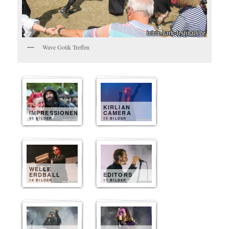
Wave Gotik Treffen
KIRLIAN
IMPRESSIONEN
CAMERA
40 BILDER
15 BILDER
WELLE
ERDBALL
EDITORS
14 BILDER
11 BILDER