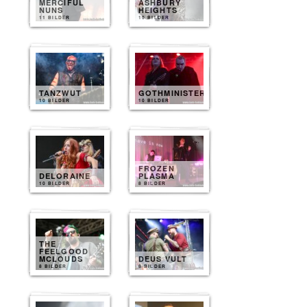
MERCIFUL
ASHBURY
NUNS
HEIGHTS
11 BILDER
10 BILDER
TANZWUT
GOTHMINISTER
10 BILDER
10 BILDER
FROZEN
DELORAINE
PLASMA
10 BILDER
8 BILDER
THE
FEELGOOD
MCLOUDS
DEUS VULT
8 BILDER
8 BILDER