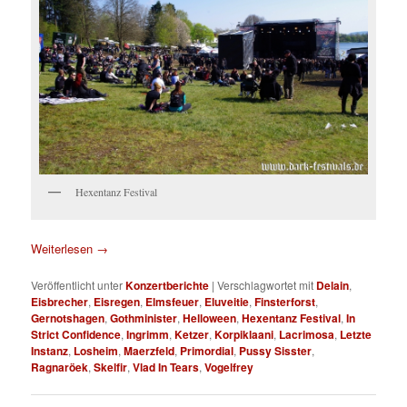
Hexentanz Festival
Weiterlesen
→
Veröffentlicht unter
Konzertberichte
|
Verschlagwortet mit
Delain
,
Eisbrecher
,
Eisregen
,
Elmsfeuer
,
Eluveitie
,
Finsterforst
,
Gernotshagen
,
Gothminister
,
Helloween
,
Hexentanz Festival
,
In
Strict Confidence
,
Ingrimm
,
Ketzer
,
Korpiklaani
,
Lacrimosa
,
Letzte
Instanz
,
Losheim
,
Maerzfeld
,
Primordial
,
Pussy Sisster
,
Ragnaröek
,
Skelfir
,
Vlad In Tears
,
Vogelfrey