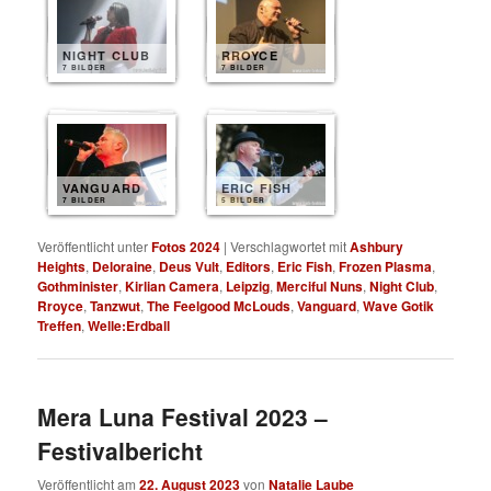
NIGHT CLUB
RROYCE
7 BILDER
7 BILDER
VANGUARD
ERIC FISH
7 BILDER
5 BILDER
Veröffentlicht unter
Fotos 2024
|
Verschlagwortet mit
Ashbury
Heights
,
Deloraine
,
Deus Vult
,
Editors
,
Eric Fish
,
Frozen Plasma
,
Gothminister
,
Kirlian Camera
,
Leipzig
,
Merciful Nuns
,
Night Club
,
Rroyce
,
Tanzwut
,
The Feelgood McLouds
,
Vanguard
,
Wave Gotik
Treffen
,
Welle:Erdball
Mera Luna Festival 2023 –
Festivalbericht
Veröffentlicht am
22. August 2023
von
Natalie Laube