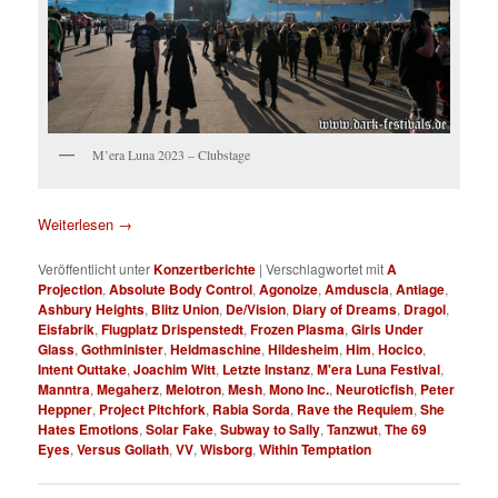
M’era Luna 2023 – Clubstage
Weiterlesen
→
Veröffentlicht unter
Konzertberichte
|
Verschlagwortet mit
A
Projection
,
Absolute Body Control
,
Agonoize
,
Amduscia
,
Antiage
,
Ashbury Heights
,
Blitz Union
,
De/Vision
,
Diary of Dreams
,
Dragol
,
Eisfabrik
,
Flugplatz Drispenstedt
,
Frozen Plasma
,
Girls Under
Glass
,
Gothminister
,
Heldmaschine
,
Hildesheim
,
Him
,
Hocico
,
Intent Outtake
,
Joachim Witt
,
Letzte Instanz
,
M'era Luna Festival
,
Manntra
,
Megaherz
,
Melotron
,
Mesh
,
Mono Inc.
,
Neuroticfish
,
Peter
Heppner
,
Project Pitchfork
,
Rabia Sorda
,
Rave the Requiem
,
She
Hates Emotions
,
Solar Fake
,
Subway to Sally
,
Tanzwut
,
The 69
Eyes
,
Versus Goliath
,
VV
,
Wisborg
,
Within Temptation