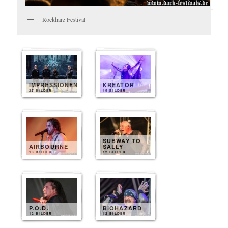
Rockharz Festival
IMPRESSIONEN
KREATOR
27 BILDER
15 BILDER
SUBWAY TO
AIRBOURNE
SALLY
13 BILDER
12 BILDER
P.O.D.
BIOHAZARD
12 BILDER
12 BILDER