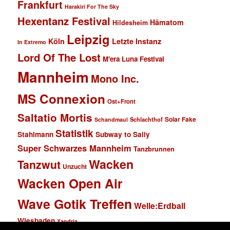
Frankfurt
Harakiri For The Sky
Hexentanz Festival
Hämatom
Hildesheim
Leipzig
Köln
Letzte Instanz
In Extremo
Lord Of The Lost
M'era Luna Festival
Mannheim
Mono Inc.
MS Connexion
Ost+Front
Saltatio Mortis
Solar Fake
Schlachthof
Schandmaul
Statistik
Stahlmann
Subway to Sally
Super Schwarzes Mannheim
Tanzbrunnen
Wacken
Tanzwut
Unzucht
Wacken Open Air
Wave Gotik Treffen
Welle:Erdball
Wiesbaden
Xandria