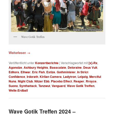
Wave Gotik Treffen
Weiterlesen
→
Veröffentlicht unter
Konzertberichte
|
Verschlagwortet mit
[x]-Rx
,
Agonoize
,
Ashbury Heights
,
Basscalate
,
Deloraine
,
Deus Vult
,
Editors
,
Eihwar
,
Eric Fish
,
Extize
,
Gothminister
,
In Strict
Confidence
,
Irdorath
,
Kirlian Camera
,
Ladytron
,
Leipzig
,
Merciful
Nuns
,
Night Club
,
Nitzer Ebb
,
Placebo Effect
,
Reaper
,
Rroyce
,
Suono
,
Synthattack
,
Tanzwut
,
Vanguard
,
Wave Gotik Treffen
,
Welle:Erdball
Wave Gotik Treffen 2024 –