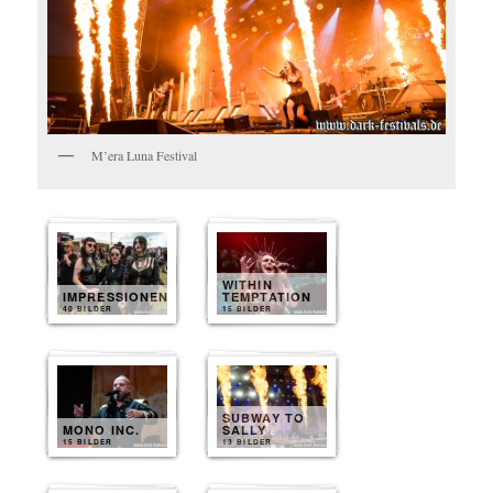
M’era Luna Festival
WITHIN
IMPRESSIONEN
TEMPTATION
40 BILDER
15 BILDER
SUBWAY TO
MONO INC.
SALLY
15 BILDER
13 BILDER