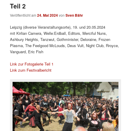
Teil 2
Veröffentlicht am
24. Mai 2024
von
Sven Bähr
Leipzig (diverse Veranstaltungsorte), 19. und 20.05.2024
mit Kirlian Camera, Welle:Erdball, Editors, Merciful Nuns,
Ashbury Heights, Tanzwut, Gothminister, Deloraine, Frozen
Plasma, The Feelgood McLouds, Deus Vult, Night Club, Rroyce,
Vanguard, Eric Fish
Link zur Fotogalerie Teil 1
Link zum Festivalbericht