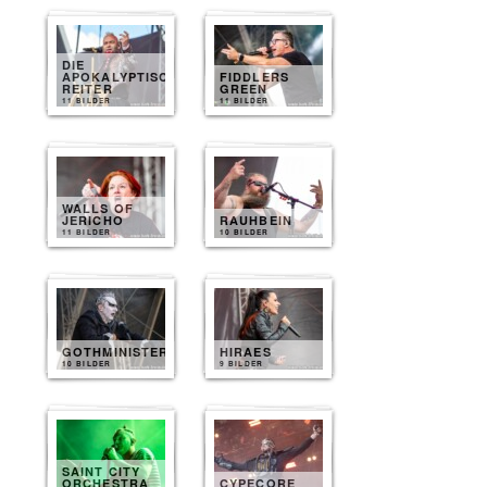
DIE
APOKALYPTISCHEN
FIDDLERS
REITER
GREEN
11 BILDER
11 BILDER
WALLS OF
JERICHO
RAUHBEIN
11 BILDER
10 BILDER
GOTHMINISTER
HIRAES
10 BILDER
9 BILDER
SAINT CITY
ORCHESTRA
CYPECORE