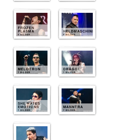
FROZEN
PLASMA
HELDMASCHINE
8 BILDER
8 BILDER
MELOTRON
DRAGOL
7 BILDER
7 BILDER
SHE HATES
EMOTIONS
MANNTRA
7 BILDER
7 BILDER