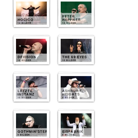
PETER
HOCICO
HEPPNER
12 BILDER
12 BILDER
DEVISION
THE 69 EYES
10 BILDER
10 BILDER
LETZTE
ASHBURY
INSTANZ
HEIGHTS
10 BILDER
9 BILDER
GOTHMINISTER
EISFABRIK
9 BILDER
9 BILDER