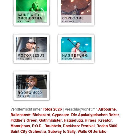
SAINT CITY
ORCHESTRA
CYPECORE
9 BILDER
8 BILDER
MOTORJESUS
HAGGEFUGG
8 BILDER
8 BILDER
RODEO 5000
7 BILDER
Veröffentlicht unter
Fotos 2026
|
Verschlagwortet mit
Airbourne
,
Ballenstedt
,
Biohazard
,
Cypecore
,
Die Apokalyptischen Reiter
,
Fiddler's Green
,
Gothminister
,
Haggefugg
,
Hiraes
,
Kreator
,
Motorjesus
,
P.O.D.
,
Rauhbein
,
Rockharz Festival
,
Rodeo 5000
,
Saint City Orchestra
,
Subway to Sally
,
Walls Of Jericho