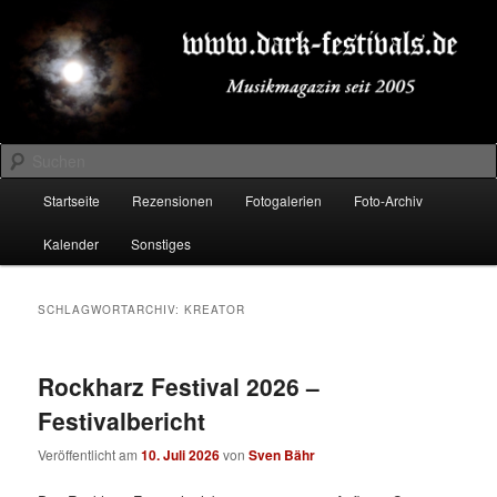
Zum
Zum
Musikmagazin seit 2005
primären
sekundären
Inhalt
Inhalt
springen
springen
DARK-FESTIVALS.DE
Suchen
Hauptmenü
Startseite
Rezensionen
Fotogalerien
Foto-Archiv
Kalender
Sonstiges
SCHLAGWORTARCHIV:
KREATOR
Rockharz Festival 2026 –
Festivalbericht
Veröffentlicht am
10. Juli 2026
von
Sven Bähr