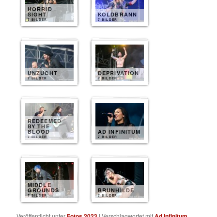
HORRID
SIGHT
KOLDBRANN
7 BILDER
7 BILDER
UNZUCHT
DEPRIVATION
7 BILDER
7 BILDER
REDEEMED
BY THE
BLOOD
AD INFINITUM
7 BILDER
7 BILDER
MIDDLE
GROUNDS
BRUNHILDE
7 BILDER
7 BILDER
Veröffentlicht unter
Fotos 2023
|
Verschlagwortet mit
Ad Infinitum
,