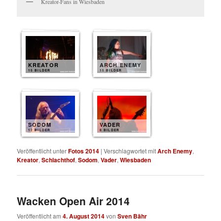
Kreator-Fans in Wiesbaden
KREATOR
ARCH ENEMY
15 BILDER
15 BILDER
SODOM
VADER
12 BILDER
8 BILDER
Veröffentlicht unter
Fotos 2014
|
Verschlagwortet mit
Arch Enemy
,
Kreator
,
Schlachthof
,
Sodom
,
Vader
,
Wiesbaden
Wacken Open Air 2014
Veröffentlicht am
4. August 2014
von
Sven Bähr