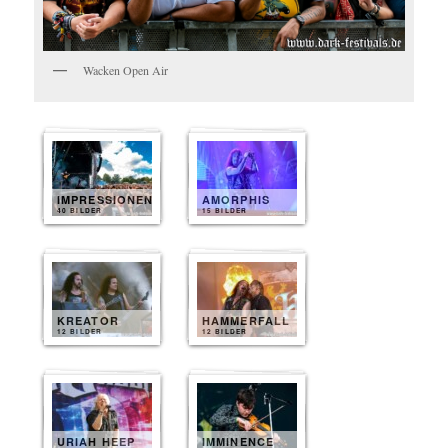
Wacken Open Air
IMPRESSIONEN
AMORPHIS
40 BILDER
15 BILDER
KREATOR
HAMMERFALL
12 BILDER
12 BILDER
URIAH HEEP
IMMINENCE