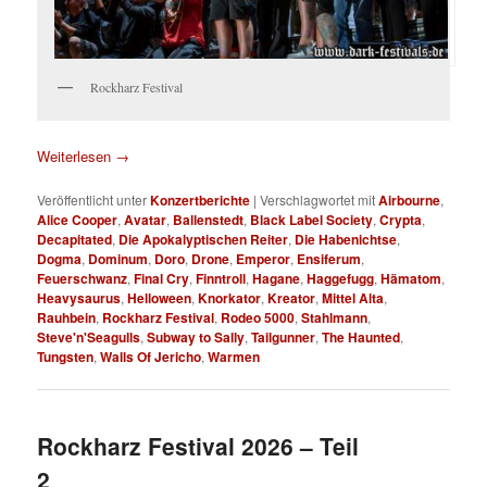
Rockharz Festival
Weiterlesen
→
Veröffentlicht unter
Konzertberichte
|
Verschlagwortet mit
Airbourne
,
Alice Cooper
,
Avatar
,
Ballenstedt
,
Black Label Society
,
Crypta
,
Decapitated
,
Die Apokalyptischen Reiter
,
Die Habenichtse
,
Dogma
,
Dominum
,
Doro
,
Drone
,
Emperor
,
Ensiferum
,
Feuerschwanz
,
Final Cry
,
Finntroll
,
Hagane
,
Haggefugg
,
Hämatom
,
Heavysaurus
,
Helloween
,
Knorkator
,
Kreator
,
Mittel Alta
,
Rauhbein
,
Rockharz Festival
,
Rodeo 5000
,
Stahlmann
,
Steve'n'Seagulls
,
Subway to Sally
,
Tailgunner
,
The Haunted
,
Tungsten
,
Walls Of Jericho
,
Warmen
Rockharz Festival 2026 – Teil
2