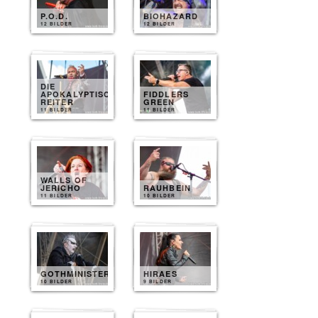
P.O.D.
BIOHAZARD
12 BILDER
12 BILDER
DIE
APOKALYPTISCHEN
FIDDLERS
REITER
GREEN
11 BILDER
11 BILDER
WALLS OF
JERICHO
RAUHBEIN
11 BILDER
10 BILDER
GOTHMINISTER
HIRAES
10 BILDER
9 BILDER