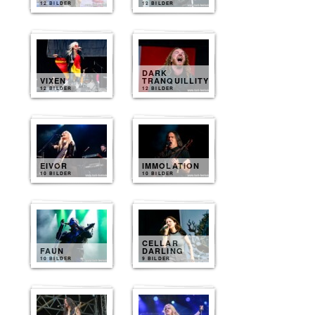
12 BILDER
12 BILDER
DARK
VIXEN
TRANQUILLITY
12 BILDER
12 BILDER
EIVOR
IMMOLATION
10 BILDER
10 BILDER
CELLAR
FAUN
DARLING
10 BILDER
9 BILDER