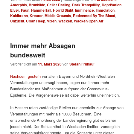
Amorphis
,
Brunhilde
,
Cellar Darling
,
Dark Tranquillity
,
DepriVation
,
Eivør
,
Faun
,
Hammerfall
,
Horrid Sight
,
Imminence
,
Immolation
,
Koldbrann
,
Kreator
,
Middle Grounds
,
Redeemed By The Blood
,
Unzucht
,
Uriah Heep
,
Vixen
,
Wacken
,
Wacken Open Air
Immer mehr Absagen
bundesweit
Veröffentlicht am
11. März 2020
von
Stefan Frühauf
Nachdem gestern
vor allem Bayern und Nordrhein-Westfalen
Veranstaltungen untersagt haben, folgen nun immer mehr
Bundesländer mit Maßnahmen aufgrund der Coronavirus-
Epidemie. Die Vorgehensweise ist dabei weiterhin uneinheitlich.
In Hessen raten zuständige Stellen nun ebenfalls zur Absage von
Veranstaltungen mit mehr als 1.000 Besuchern. Eine
entsprechende Anordnung der Landesregierung gibt es bisher
jedoch nicht. Der Schlachthof in Wiesbaden limitiert vorsorglich
seine Vorverkaufskontingente, um die Konzerte unter dieser