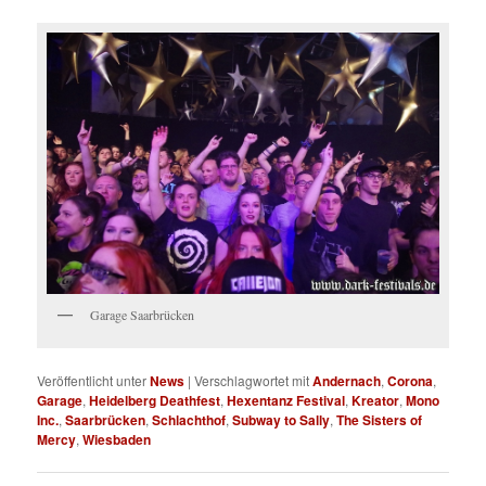
Garage Saarbrücken
Veröffentlicht unter
News
|
Verschlagwortet mit
Andernach
,
Corona
,
Garage
,
Heidelberg Deathfest
,
Hexentanz Festival
,
Kreator
,
Mono
Inc.
,
Saarbrücken
,
Schlachthof
,
Subway to Sally
,
The Sisters of
Mercy
,
Wiesbaden