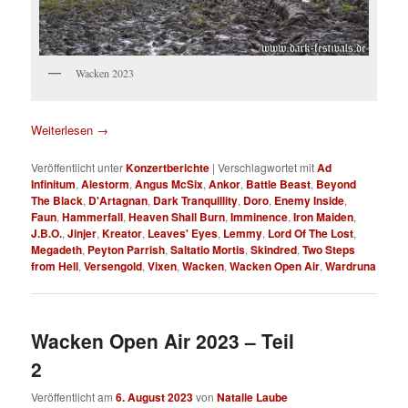
Wacken 2023
Weiterlesen
→
Veröffentlicht unter
Konzertberichte
|
Verschlagwortet mit
Ad
Infinitum
,
Alestorm
,
Angus McSix
,
Ankor
,
Battle Beast
,
Beyond
The Black
,
D'Artagnan
,
Dark Tranquillity
,
Doro
,
Enemy Inside
,
Faun
,
Hammerfall
,
Heaven Shall Burn
,
Imminence
,
Iron Maiden
,
J.B.O.
,
Jinjer
,
Kreator
,
Leaves' Eyes
,
Lemmy
,
Lord Of The Lost
,
Megadeth
,
Peyton Parrish
,
Saltatio Mortis
,
Skindred
,
Two Steps
from Hell
,
Versengold
,
Vixen
,
Wacken
,
Wacken Open Air
,
Wardruna
Wacken Open Air 2023 – Teil
2
Veröffentlicht am
6. August 2023
von
Natalie Laube