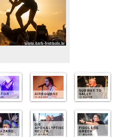
SUBWAY TO
ATOR
AIRBOURNE
SALLY
DER
13 BILDER
12 BILDER
DIE
APOKALYPTISCHEN
FIDDLERS
HAZARD
REITER
GREEN
DER
11 BILDER
11 BILDER