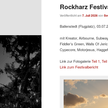
Rockharz Festiva
Veröffentlicht am
7. Juli 2026
von
Sv
Ballenstedt (Flugplatz), 03.07.
mit Kreator, Airbourne, Subway
Fiddler’s Green, Walls Of Jeri
Cypecore, Motorjesus, Hagge
Link zur Fotogalerie
Teil 1
,
Teil
Link zum Festivalbericht