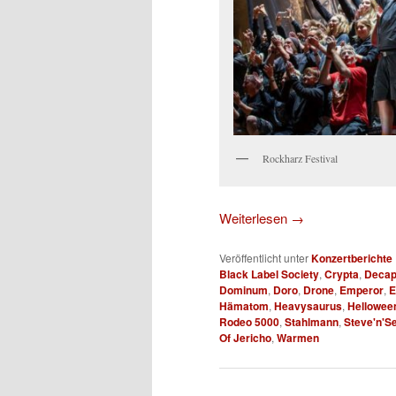
Rockharz Festival
Weiterlesen
→
Veröffentlicht unter
Konzertberichte
Black Label Society
,
Crypta
,
Decap
Dominum
,
Doro
,
Drone
,
Emperor
,
E
Hämatom
,
Heavysaurus
,
Hellowee
Rodeo 5000
,
Stahlmann
,
Steve'n'S
Of Jericho
,
Warmen