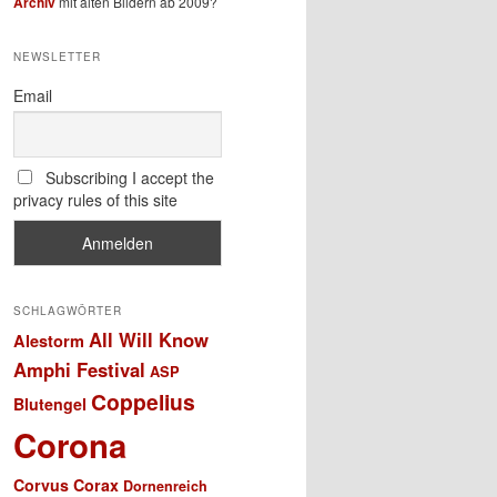
Archiv
mit alten Bildern ab 2009?
NEWSLETTER
Email
Subscribing I accept the
privacy rules of this site
SCHLAGWÖRTER
All Will Know
Alestorm
Amphi Festival
ASP
Coppelius
Blutengel
Corona
Corvus Corax
Dornenreich