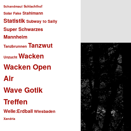
Schlachthof
Schandmaul
Stahlmann
Solar Fake
Statistik
Subway to Sally
Super Schwarzes
Mannheim
Tanzwut
Tanzbrunnen
Wacken
Unzucht
Wacken Open
Air
Wave Gotik
Treffen
Welle:Erdball
Wiesbaden
Xandria