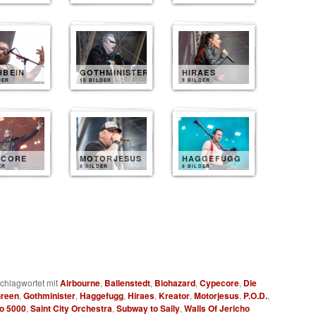
HBEIN
GOTHMINISTER
HIRAES
DER
10 BILDER
9 BILDER
ECORE
MOTORJESUS
HAGGEFUGG
ER
8 BILDER
8 BILDER
chlagwortet mit
Airbourne
,
Ballenstedt
,
Biohazard
,
Cypecore
,
Die
Green
,
Gothminister
,
Haggefugg
,
Hiraes
,
Kreator
,
Motorjesus
,
P.O.D.
,
o 5000
,
Saint City Orchestra
,
Subway to Sally
,
Walls Of Jericho