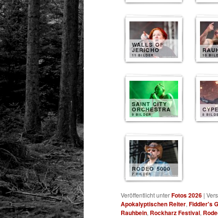
WALLS OF
JERICHO
RAU
11 BILDER
10 BIL
SAINT CITY
ORCHESTRA
CYP
9 BILDER
8 BILD
RODEO 5000
7 BILDER
Veröffentlicht unter
Fotos 2026
|
Vers
Apokalyptischen Reiter
,
Fiddler's 
Rauhbein
,
Rockharz Festival
,
Rode