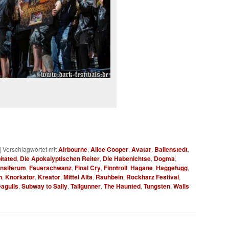
|
Verschlagwortet mit
Airbourne
,
Alice Cooper
,
Avatar
,
Ballenstedt
,
itated
,
Die Apokalyptischen Reiter
,
Die Habenichtse
,
Dogma
,
nsiferum
,
Feuerschwanz
,
Final Cry
,
Finntroll
,
Hagane
,
Haggefugg
,
n
,
Knorkator
,
Kreator
,
Mittel Alta
,
Rauhbein
,
Rockharz Festival
,
eagulls
,
Subway to Sally
,
Tailgunner
,
The Haunted
,
Tungsten
,
Walls