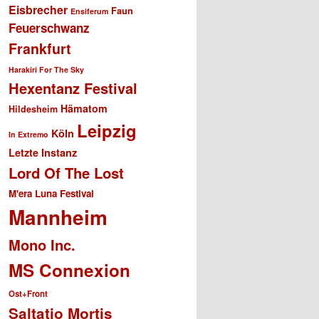
Eisbrecher
Faun
Ensiferum
Feuerschwanz
Frankfurt
Harakiri For The Sky
Hexentanz Festival
Hämatom
Hildesheim
Leipzig
Köln
In Extremo
Letzte Instanz
Lord Of The Lost
M'era Luna Festival
Mannheim
Mono Inc.
MS Connexion
Ost+Front
Saltatio Mortis