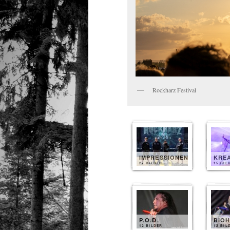
Rockharz Festival
IMPRESSIONEN
KRE
27 BILDER
15 BIL
P.O.D.
BIO
12 BILDER
12 BIL