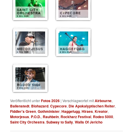
SAINT CITY
ORCHESTRA
CYPECORE
9 BILDER
8 BILDER
MOTORJESUS
HAGGEFUGG
8 BILDER
8 BILDER
RODEO 5000
7 BILDER
Veröffentlicht unter
Fotos 2026
|
Verschlagwortet mit
Airbourne
,
Ballenstedt
,
Biohazard
,
Cypecore
,
Die Apokalyptischen Reiter
,
Fiddler's Green
,
Gothminister
,
Haggefugg
,
Hiraes
,
Kreator
,
Motorjesus
,
P.O.D.
,
Rauhbein
,
Rockharz Festival
,
Rodeo 5000
,
Saint City Orchestra
,
Subway to Sally
,
Walls Of Jericho