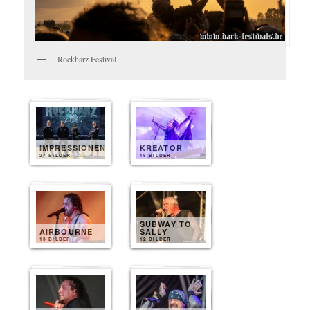
Rockharz Festival
IMPRESSIONEN
KREATOR
27 BILDER
15 BILDER
SUBWAY TO
AIRBOURNE
SALLY
13 BILDER
12 BILDER