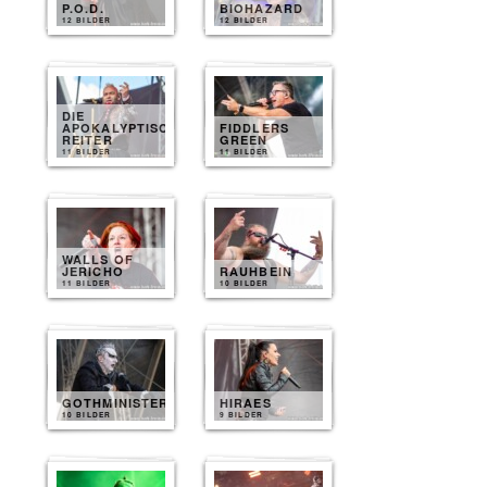
P.O.D.
BIOHAZARD
12 BILDER
12 BILDER
DIE
APOKALYPTISCHEN
FIDDLERS
REITER
GREEN
11 BILDER
11 BILDER
WALLS OF
JERICHO
RAUHBEIN
11 BILDER
10 BILDER
GOTHMINISTER
HIRAES
10 BILDER
9 BILDER