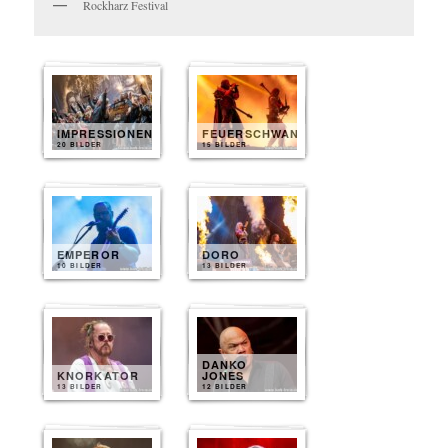
Rockharz Festival
IMPRESSIONEN
FEUERSCHWANZ
20 BILDER
15 BILDER
EMPEROR
DORO
10 BILDER
13 BILDER
DANKO
KNORKATOR
JONES
13 BILDER
12 BILDER