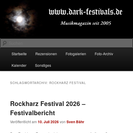
Zum
Zum
Musikmagazin seit 2005
primären
sekundären
Inhalt
Inhalt
springen
springen
DARK-FESTIVALS.DE
Suchen
Hauptmenü
Startseite
Rezensionen
Fotogalerien
Foto-Archiv
Kalender
Sonstiges
SCHLAGWORTARCHIV:
ROCKHARZ FESTIVAL
Rockharz Festival 2026 –
Festivalbericht
Veröffentlicht am
10. Juli 2026
von
Sven Bähr