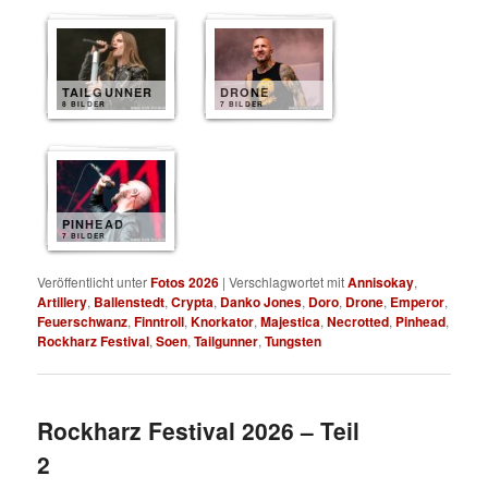
TAILGUNNER
DRONE
8 BILDER
7 BILDER
PINHEAD
7 BILDER
Veröffentlicht unter
Fotos 2026
|
Verschlagwortet mit
Annisokay
,
Artillery
,
Ballenstedt
,
Crypta
,
Danko Jones
,
Doro
,
Drone
,
Emperor
,
Feuerschwanz
,
Finntroll
,
Knorkator
,
Majestica
,
Necrotted
,
Pinhead
,
Rockharz Festival
,
Soen
,
Tailgunner
,
Tungsten
Rockharz Festival 2026 – Teil
2