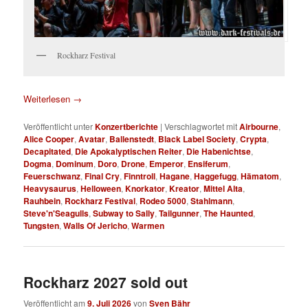
Rockharz Festival
Weiterlesen
→
Veröffentlicht unter
Konzertberichte
|
Verschlagwortet mit
Airbourne
,
Alice Cooper
,
Avatar
,
Ballenstedt
,
Black Label Society
,
Crypta
,
Decapitated
,
Die Apokalyptischen Reiter
,
Die Habenichtse
,
Dogma
,
Dominum
,
Doro
,
Drone
,
Emperor
,
Ensiferum
,
Feuerschwanz
,
Final Cry
,
Finntroll
,
Hagane
,
Haggefugg
,
Hämatom
,
Heavysaurus
,
Helloween
,
Knorkator
,
Kreator
,
Mittel Alta
,
Rauhbein
,
Rockharz Festival
,
Rodeo 5000
,
Stahlmann
,
Steve'n'Seagulls
,
Subway to Sally
,
Tailgunner
,
The Haunted
,
Tungsten
,
Walls Of Jericho
,
Warmen
Rockharz 2027 sold out
Veröffentlicht am
9. Juli 2026
von
Sven Bähr