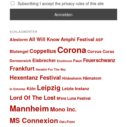
Subscribing I accept the privacy rules of this site
SCHLAGWÖRTER
All Will Know
Amphi Festival
Alestorm
ASP
Corona
Coppelius
Blutengel
Corvus Corax
Feuerschwanz
Eisbrecher
Faun
Dornenreich
Ensiferum
Frankfurt
Harakiri For The Sky
Hexentanz Festival
Hämatom
Hildesheim
Leipzig
Köln
Letzte Instanz
In Extremo
Lord Of The Lost
M'era Luna Festival
Mannheim
Mono Inc.
MS Connexion
Ost+Front