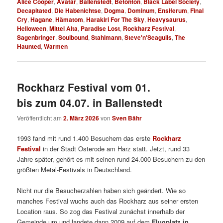
Alice Cooper
,
Avatar
,
Ballenstedt
,
Betonton
,
Black Label Society
,
Decapitated
,
Die Habenichtse
,
Dogma
,
Dominum
,
Ensiferum
,
Final
Cry
,
Hagane
,
Hämatom
,
Harakiri For The Sky
,
Heavysaurus
,
Helloween
,
Mittel Alta
,
Paradise Lost
,
Rockharz Festival
,
Sagenbringer
,
Soulbound
,
Stahlmann
,
Steve'n'Seagulls
,
The
Haunted
,
Warmen
Rockharz Festival vom 01.
bis zum 04.07. in Ballenstedt
Veröffentlicht am
2. März 2026
von
Sven Bähr
1993 fand mit rund 1.400 Besuchern das erste
Rockharz
Festival
in der Stadt Osterode am Harz statt.
Jetzt, rund 33
Jahre später, gehört es mit seinen rund 24.000 Besuchern zu den
größten Metal-Festivals in Deutschland.
Nicht nur die Besucherzahlen haben sich geändert. Wie so
manches Festival wuchs auch das Rockharz aus seiner ersten
Location raus. So zog das Festival zunächst innerhalb der
Gemeinde um und landete dann 2009 auf dem
Flugplatz in