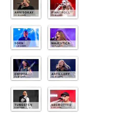
ANNISOKAY
FINNTROLL
11 BILDER
11 BILDER
SOEN
MAJESTICA
11 BILDER
10 BILDER
CRYPTA
ARTILLERY
10 BILDER
10 BILDER
TUNGSTEN
NECROTTED
9 BILDER
8 BILDER