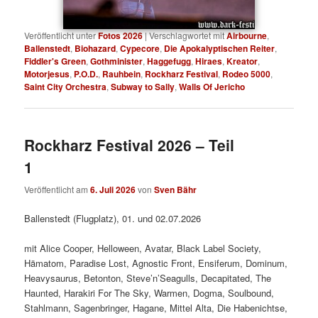
Veröffentlicht unter
Fotos 2026
|
Verschlagwortet mit
Airbourne
,
Ballenstedt
,
Biohazard
,
Cypecore
,
Die Apokalyptischen Reiter
,
Fiddler's Green
,
Gothminister
,
Haggefugg
,
Hiraes
,
Kreator
,
Motorjesus
,
P.O.D.
,
Rauhbein
,
Rockharz Festival
,
Rodeo 5000
,
Saint City Orchestra
,
Subway to Sally
,
Walls Of Jericho
Rockharz Festival 2026 – Teil
1
Veröffentlicht am
6. Juli 2026
von
Sven Bähr
Ballenstedt (Flugplatz), 01. und 02.07.2026
mit Alice Cooper, Helloween, Avatar, Black Label Society,
Hämatom, Paradise Lost, Agnostic Front, Ensiferum, Dominum,
Heavysaurus, Betonton, Steve’n’Seagulls, Decapitated, The
Haunted, Harakiri For The Sky, Warmen, Dogma, Soulbound,
Stahlmann, Sagenbringer, Hagane, Mittel Alta, Die Habenichtse,