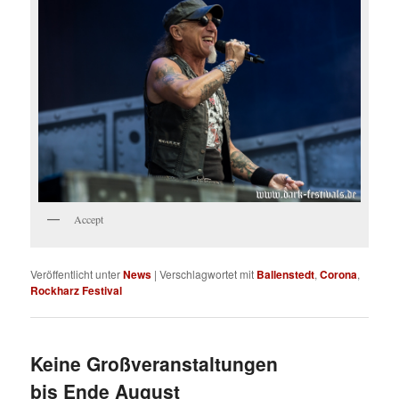
Accept
Veröffentlicht unter
News
|
Verschlagwortet mit
Ballenstedt
,
Corona
,
Rockharz Festival
Keine Großveranstaltungen
bis Ende August