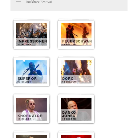
Rockharz Festival
IMPRESSIONEN
FEUERSCHWANZ
20 BILDER
15 BILDER
EMPEROR
DORO
10 BILDER
13 BILDER
DANKO
KNORKATOR
JONES
13 BILDER
12 BILDER