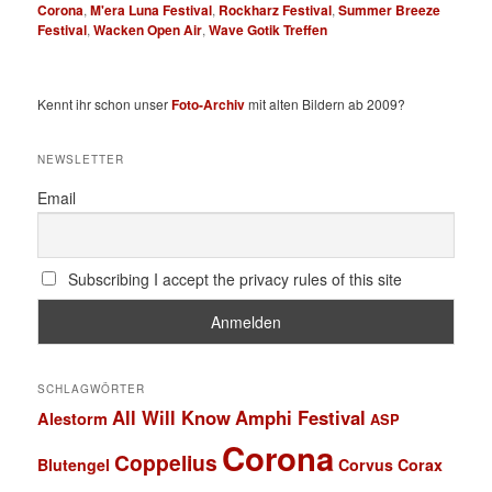
Corona
,
M'era Luna Festival
,
Rockharz Festival
,
Summer Breeze
Festival
,
Wacken Open Air
,
Wave Gotik Treffen
Kennt ihr schon unser
Foto-Archiv
mit alten Bildern ab 2009?
NEWSLETTER
Email
Subscribing I accept the privacy rules of this site
SCHLAGWÖRTER
All Will Know
Amphi Festival
Alestorm
ASP
Corona
Coppelius
Blutengel
Corvus Corax