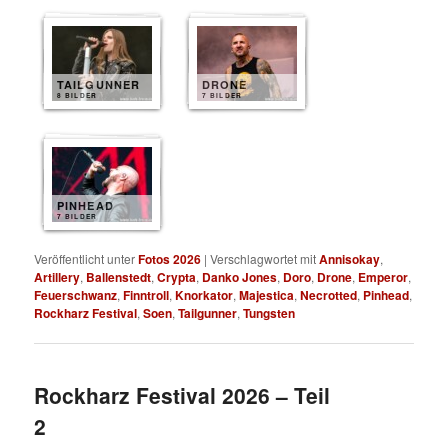
TAILGUNNER
DRONE
8 BILDER
7 BILDER
PINHEAD
7 BILDER
Veröffentlicht unter
Fotos 2026
|
Verschlagwortet mit
Annisokay
,
Artillery
,
Ballenstedt
,
Crypta
,
Danko Jones
,
Doro
,
Drone
,
Emperor
,
Feuerschwanz
,
Finntroll
,
Knorkator
,
Majestica
,
Necrotted
,
Pinhead
,
Rockharz Festival
,
Soen
,
Tailgunner
,
Tungsten
Rockharz Festival 2026 – Teil
2