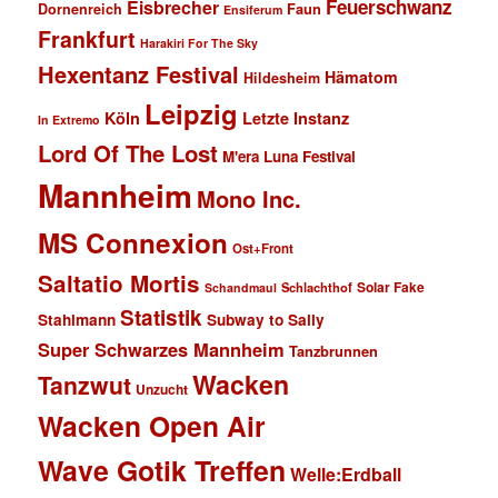
Feuerschwanz
Eisbrecher
Faun
Dornenreich
Ensiferum
Frankfurt
Harakiri For The Sky
Hexentanz Festival
Hämatom
Hildesheim
Leipzig
Köln
Letzte Instanz
In Extremo
Lord Of The Lost
M'era Luna Festival
Mannheim
Mono Inc.
MS Connexion
Ost+Front
Saltatio Mortis
Solar Fake
Schlachthof
Schandmaul
Statistik
Stahlmann
Subway to Sally
Super Schwarzes Mannheim
Tanzbrunnen
Wacken
Tanzwut
Unzucht
Wacken Open Air
Wave Gotik Treffen
Welle:Erdball