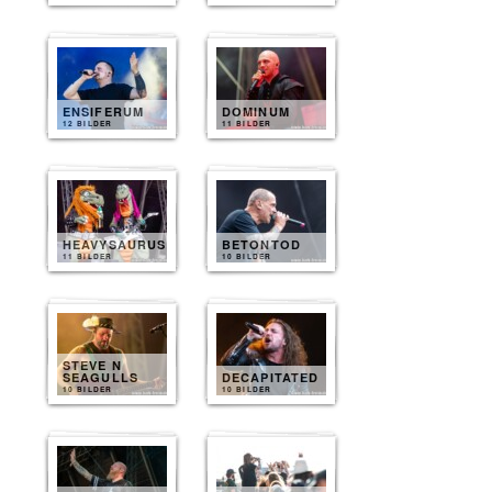
ENSIFERUM
DOMINUM
12 BILDER
11 BILDER
HEAVYSAURUS
BETONTOD
11 BILDER
10 BILDER
STEVE N
SEAGULLS
DECAPITATED
10 BILDER
10 BILDER