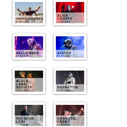
ALICE
IMPRESSIONEN
COOPER
40 BILDER
15 BILDER
HELLOWEEN
AVATAR
15 BILDER
13 BILDER
BLACK
LABEL
SOCIETY
HAEMATOM
13 BILDER
12 BILDER
PARADISE
AGNOSTIC
LOST
FRONT
12 BILDER
12 BILDER