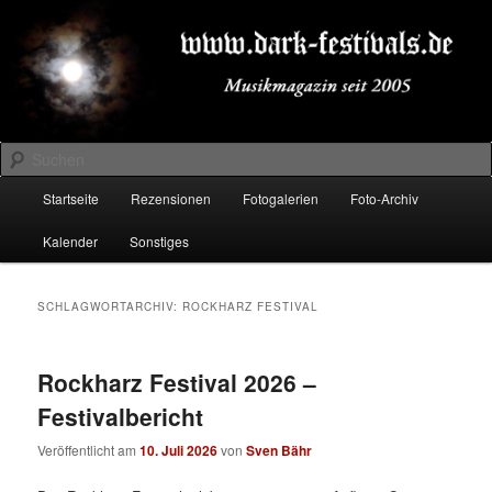
Zum
Zum
Musikmagazin seit 2005
primären
sekundären
Inhalt
Inhalt
springen
springen
DARK-FESTIVALS.DE
Suchen
Hauptmenü
Startseite
Rezensionen
Fotogalerien
Foto-Archiv
Kalender
Sonstiges
SCHLAGWORTARCHIV:
ROCKHARZ FESTIVAL
Rockharz Festival 2026 –
Festivalbericht
Veröffentlicht am
10. Juli 2026
von
Sven Bähr