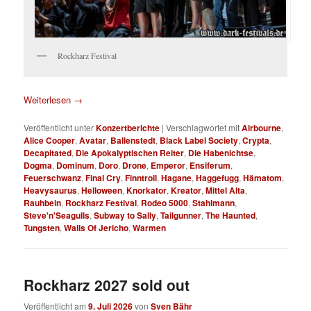
Rockharz Festival
Weiterlesen
→
Veröffentlicht unter
Konzertberichte
|
Verschlagwortet mit
Airbourne
,
Alice Cooper
,
Avatar
,
Ballenstedt
,
Black Label Society
,
Crypta
,
Decapitated
,
Die Apokalyptischen Reiter
,
Die Habenichtse
,
Dogma
,
Dominum
,
Doro
,
Drone
,
Emperor
,
Ensiferum
,
Feuerschwanz
,
Final Cry
,
Finntroll
,
Hagane
,
Haggefugg
,
Hämatom
,
Heavysaurus
,
Helloween
,
Knorkator
,
Kreator
,
Mittel Alta
,
Rauhbein
,
Rockharz Festival
,
Rodeo 5000
,
Stahlmann
,
Steve'n'Seagulls
,
Subway to Sally
,
Tailgunner
,
The Haunted
,
Tungsten
,
Walls Of Jericho
,
Warmen
Rockharz 2027 sold out
Veröffentlicht am
9. Juli 2026
von
Sven Bähr