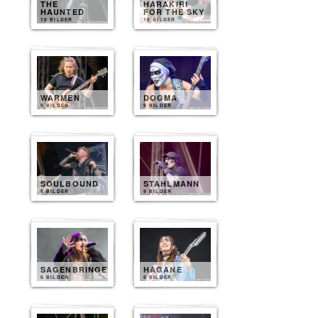
THE
HARAKIRI
HAUNTED
FOR THE SKY
10 BILDER
10 BILDER
WARMEN
DOGMA
9 BILDER
9 BILDER
SOULBOUND
STAHLMANN
9 BILDER
9 BILDER
SAGENBRINGER
HAGANE
8 BILDER
8 BILDER