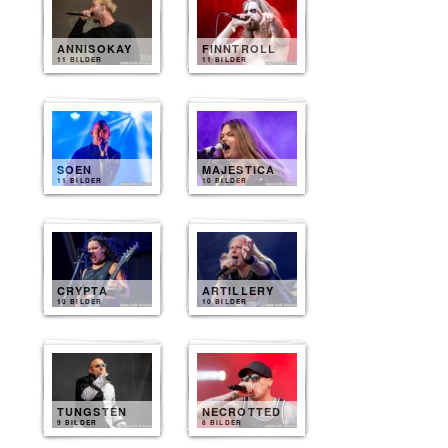
ANNISOKAY
FINNTROLL
11 BILDER
11 BILDER
SOEN
MAJESTICA
11 BILDER
10 BILDER
CRYPTA
ARTILLERY
10 BILDER
10 BILDER
TUNGSTEN
NECROTTED
9 BILDER
8 BILDER