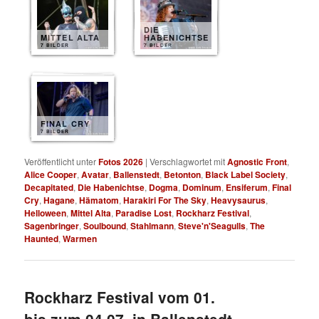
DIE
MITTEL ALTA
HABENICHTSE
7 BILDER
7 BILDER
FINAL CRY
7 BILDER
Veröffentlicht unter
Fotos 2026
|
Verschlagwortet mit
Agnostic Front
,
Alice Cooper
,
Avatar
,
Ballenstedt
,
Betonton
,
Black Label Society
,
Decapitated
,
Die Habenichtse
,
Dogma
,
Dominum
,
Ensiferum
,
Final
Cry
,
Hagane
,
Hämatom
,
Harakiri For The Sky
,
Heavysaurus
,
Helloween
,
Mittel Alta
,
Paradise Lost
,
Rockharz Festival
,
Sagenbringer
,
Soulbound
,
Stahlmann
,
Steve'n'Seagulls
,
The
Haunted
,
Warmen
Rockharz Festival vom 01.
bis zum 04.07. in Ballenstedt