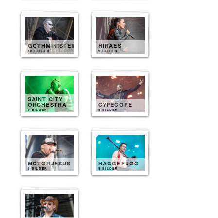
GOTHMINISTER
HIRAES
10 BILDER
9 BILDER
SAINT CITY
ORCHESTRA
CYPECORE
9 BILDER
8 BILDER
MOTORJESUS
HAGGEFUGG
8 BILDER
8 BILDER