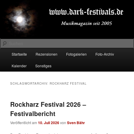
Zum
Zum
Musikmagazin seit 2005
primären
sekundären
Inhalt
Inhalt
springen
springen
DARK-FESTIVALS.DE
Suchen
Hauptmenü
Startseite
Rezensionen
Fotogalerien
Foto-Archiv
Kalender
Sonstiges
SCHLAGWORTARCHIV:
ROCKHARZ FESTIVAL
Rockharz Festival 2026 –
Festivalbericht
Veröffentlicht am
10. Juli 2026
von
Sven Bähr