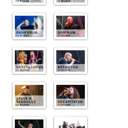
12 BILDER
12 BILDER
ENSIFERUM
DOMINUM
12 BILDER
11 BILDER
HEAVYSAURUS
BETONTOD
11 BILDER
10 BILDER
STEVE N
SEAGULLS
DECAPITATED
10 BILDER
10 BILDER