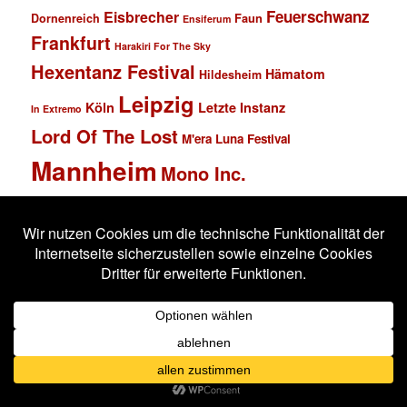
Feuerschwanz
Eisbrecher
Faun
Dornenreich
Ensiferum
Frankfurt
Harakiri For The Sky
Hexentanz Festival
Hämatom
Hildesheim
Leipzig
Köln
Letzte Instanz
In Extremo
Lord Of The Lost
M'era Luna Festival
Mannheim
Mono Inc.
MS Connexion
Ost+Front
Saltatio Mortis
Solar Fake
Schlachthof
Schandmaul
Statistik
Stahlmann
Subway to Sally
Super Schwarzes Mannheim
Tanzbrunnen
Wacken
Tanzwut
Unzucht
Wacken Open Air
Wave Gotik Treffen
Welle:Erdball