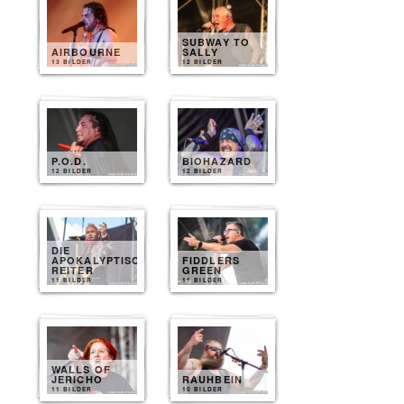
SUBWAY TO
AIRBOURNE
SALLY
13 BILDER
12 BILDER
P.O.D.
BIOHAZARD
12 BILDER
12 BILDER
DIE
APOKALYPTISCHEN
FIDDLERS
REITER
GREEN
11 BILDER
11 BILDER
WALLS OF
JERICHO
RAUHBEIN
11 BILDER
10 BILDER