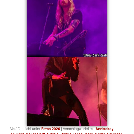
Veröffentlicht unter
Fotos 2026
|
Verschlagwortet mit
Annisokay
,
Artillery
,
Ballenstedt
,
Crypta
,
Danko Jones
,
Doro
,
Drone
,
Emperor
,