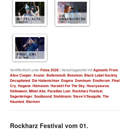
DIE
MITTEL ALTA
HABENICHTSE
7 BILDER
7 BILDER
FINAL CRY
7 BILDER
Veröffentlicht unter
Fotos 2026
|
Verschlagwortet mit
Agnostic Front
,
Alice Cooper
,
Avatar
,
Ballenstedt
,
Betonton
,
Black Label Society
,
Decapitated
,
Die Habenichtse
,
Dogma
,
Dominum
,
Ensiferum
,
Final
Cry
,
Hagane
,
Hämatom
,
Harakiri For The Sky
,
Heavysaurus
,
Helloween
,
Mittel Alta
,
Paradise Lost
,
Rockharz Festival
,
Sagenbringer
,
Soulbound
,
Stahlmann
,
Steve'n'Seagulls
,
The
Haunted
,
Warmen
Rockharz Festival vom 01.