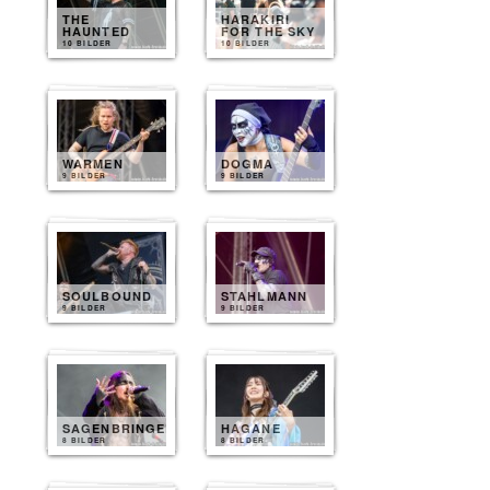
THE
HARAKIRI
HAUNTED
FOR THE SKY
10 BILDER
10 BILDER
WARMEN
DOGMA
9 BILDER
9 BILDER
SOULBOUND
STAHLMANN
9 BILDER
9 BILDER
SAGENBRINGER
HAGANE
8 BILDER
8 BILDER