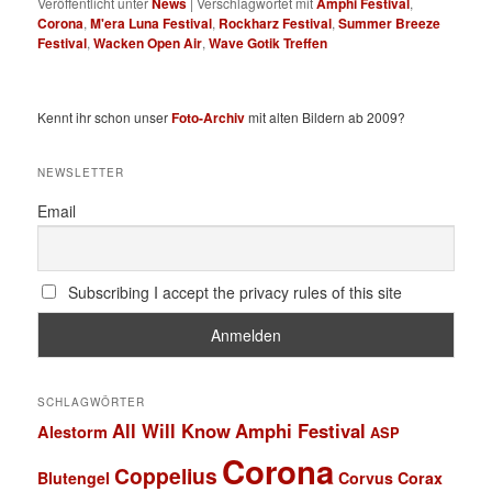
Veröffentlicht unter
News
|
Verschlagwortet mit
Amphi Festival
,
Corona
,
M'era Luna Festival
,
Rockharz Festival
,
Summer Breeze
Festival
,
Wacken Open Air
,
Wave Gotik Treffen
Kennt ihr schon unser
Foto-Archiv
mit alten Bildern ab 2009?
NEWSLETTER
Email
Subscribing I accept the privacy rules of this site
SCHLAGWÖRTER
All Will Know
Amphi Festival
Alestorm
ASP
Corona
Coppelius
Blutengel
Corvus Corax