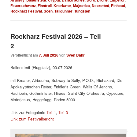
Feuerschwanz
,
Finntroll
,
Knorkator
,
Majestica
,
Necrotted
,
Pinhead
,
Rockharz Festival
,
Soen
,
Tailgunner
,
Tungsten
Rockharz Festival 2026 – Teil
2
Veröffentlicht am
7. Juli 2026
von
Sven Bähr
Ballenstedt (Flugplatz), 03.07.2026
mit Kreator, Airbourne, Subway to Sally, P.O.D., Biohazard, Die
Apokalyptischen Reiter, Fiddler’s Green, Walls Of Jericho,
Rauhbein, Gothminister, Hiraes, Saint City Orchestra, Cypecore,
Motorjesus, Haggefugg, Rodeo 5000
Link zur Fotogalerie
Teil 1
,
Teil 3
Link zum Festivalbericht