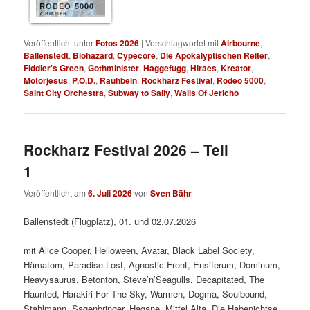
RODEO 5000
7 BILDER
Veröffentlicht unter
Fotos 2026
|
Verschlagwortet mit
Airbourne
,
Ballenstedt
,
Biohazard
,
Cypecore
,
Die Apokalyptischen Reiter
,
Fiddler's Green
,
Gothminister
,
Haggefugg
,
Hiraes
,
Kreator
,
Motorjesus
,
P.O.D.
,
Rauhbein
,
Rockharz Festival
,
Rodeo 5000
,
Saint City Orchestra
,
Subway to Sally
,
Walls Of Jericho
Rockharz Festival 2026 – Teil
1
Veröffentlicht am
6. Juli 2026
von
Sven Bähr
Ballenstedt (Flugplatz), 01. und 02.07.2026
mit Alice Cooper, Helloween, Avatar, Black Label Society,
Hämatom, Paradise Lost, Agnostic Front, Ensiferum, Dominum,
Heavysaurus, Betonton, Steve’n’Seagulls, Decapitated, The
Haunted, Harakiri For The Sky, Warmen, Dogma, Soulbound,
Stahlmann, Sagenbringer, Hagane, Mittel Alta, Die Habenichtse,