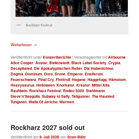
Rockharz Festival
Weiterlesen
→
Veröffentlicht unter
Konzertberichte
|
Verschlagwortet mit
Airbourne
,
Alice Cooper
,
Avatar
,
Ballenstedt
,
Black Label Society
,
Crypta
,
Decapitated
,
Die Apokalyptischen Reiter
,
Die Habenichtse
,
Dogma
,
Dominum
,
Doro
,
Drone
,
Emperor
,
Ensiferum
,
Feuerschwanz
,
Final Cry
,
Finntroll
,
Hagane
,
Haggefugg
,
Hämatom
,
Heavysaurus
,
Helloween
,
Knorkator
,
Kreator
,
Mittel Alta
,
Rauhbein
,
Rockharz Festival
,
Rodeo 5000
,
Stahlmann
,
Steve'n'Seagulls
,
Subway to Sally
,
Tailgunner
,
The Haunted
,
Tungsten
,
Walls Of Jericho
,
Warmen
Rockharz 2027 sold out
Veröffentlicht am
9. Juli 2026
von
Sven Bähr