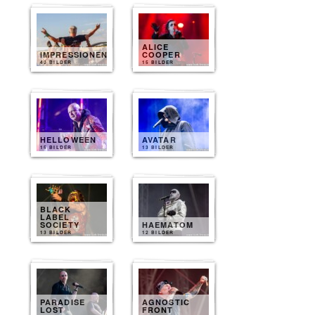
ALICE
IMPRESSIONEN
COOPER
40 BILDER
15 BILDER
HELLOWEEN
AVATAR
15 BILDER
13 BILDER
BLACK
LABEL
SOCIETY
HAEMATOM
13 BILDER
12 BILDER
PARADISE
AGNOSTIC
LOST
FRONT