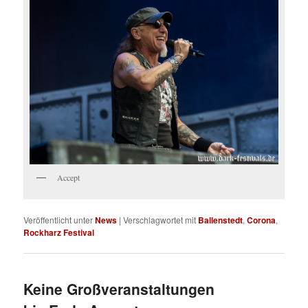
Accept
Veröffentlicht unter
News
|
Verschlagwortet mit
Ballenstedt
,
Corona
,
Rockharz Festival
Keine Großveranstaltungen