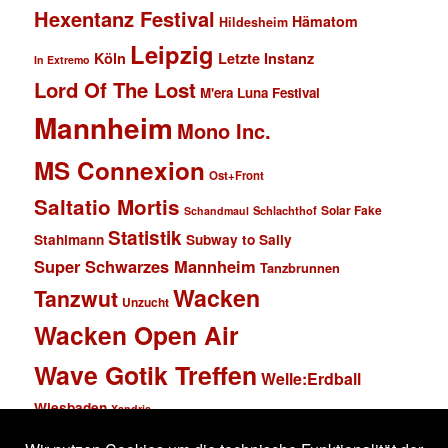
Hexentanz Festival
Hämatom
Hildesheim
Leipzig
Köln
Letzte Instanz
In Extremo
Lord Of The Lost
M'era Luna Festival
Mannheim
Mono Inc.
MS Connexion
Ost+Front
Saltatio Mortis
Solar Fake
Schlachthof
Schandmaul
Statistik
Stahlmann
Subway to Sally
Super Schwarzes Mannheim
Tanzbrunnen
Wacken
Tanzwut
Unzucht
Wacken Open Air
Wave Gotik Treffen
Welle:Erdball
Wiesbaden
Xandria