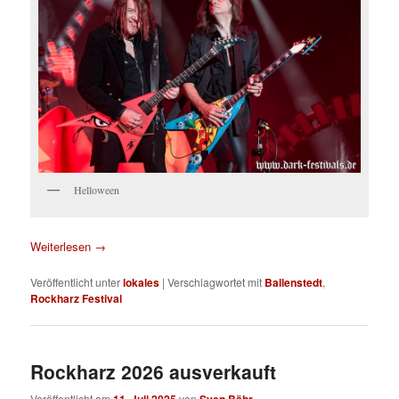
Helloween
Weiterlesen
→
Veröffentlicht unter
lokales
|
Verschlagwortet mit
Ballenstedt
,
Rockharz Festival
Rockharz 2026 ausverkauft
Veröffentlicht am
von