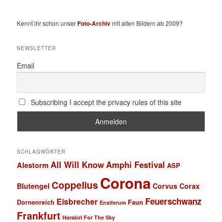
Kennt ihr schon unser
Foto-Archiv
mit alten Bildern ab 2009?
NEWSLETTER
Email
Subscribing I accept the privacy rules of this site
SCHLAGWÖRTER
All Will Know
Amphi Festival
Alestorm
ASP
Corona
Coppelius
Blutengel
Corvus Corax
Feuerschwanz
Eisbrecher
Faun
Dornenreich
Ensiferum
Frankfurt
Harakiri For The Sky