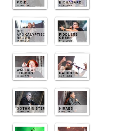
P.O.D.
BIOHAZARD
12 BILDER
12 BILDER
DIE
APOKALYPTISCHEN
FIDDLERS
REITER
GREEN
11 BILDER
11 BILDER
WALLS OF
JERICHO
RAUHBEIN
11 BILDER
10 BILDER
GOTHMINISTER
HIRAES
10 BILDER
9 BILDER