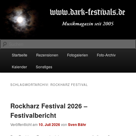
Zum
Zum
Musikmagazin seit 2005
primären
sekundären
Inhalt
Inhalt
springen
springen
DARK-FESTIVALS.DE
Suchen
Hauptmenü
Startseite
Rezensionen
Fotogalerien
Foto-Archiv
Kalender
Sonstiges
SCHLAGWORTARCHIV:
ROCKHARZ FESTIVAL
Rockharz Festival 2026 –
Festivalbericht
Veröffentlicht am
10. Juli 2026
von
Sven Bähr