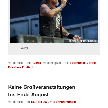
Accept
Veröffentlicht unter
News
|
Verschlagwortet mit
Ballenstedt
,
Corona
,
Rockharz Festival
Keine Großveranstaltungen
bis Ende August
Veröffentlicht am
15. April 2020
von
Stefan Frühauf