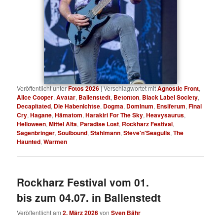
Veröffentlicht unter
Fotos 2026
|
Verschlagwortet mit
Agnostic Front
,
Alice Cooper
,
Avatar
,
Ballenstedt
,
Betonton
,
Black Label Society
,
Decapitated
,
Die Habenichtse
,
Dogma
,
Dominum
,
Ensiferum
,
Final
Cry
,
Hagane
,
Hämatom
,
Harakiri For The Sky
,
Heavysaurus
,
Helloween
,
Mittel Alta
,
Paradise Lost
,
Rockharz Festival
,
Sagenbringer
,
Soulbound
,
Stahlmann
,
Steve'n'Seagulls
,
The
Haunted
,
Warmen
Rockharz Festival vom 01.
bis zum 04.07. in Ballenstedt
Veröffentlicht am
2. März 2026
von
Sven Bähr