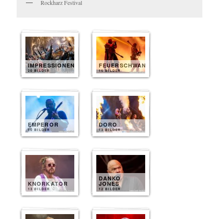
Rockharz Festival
IMPRESSIONEN
FEUERSCHWANZ
20 BILDER
15 BILDER
EMPEROR
DORO
10 BILDER
13 BILDER
DANKO
KNORKATOR
JONES
13 BILDER
12 BILDER