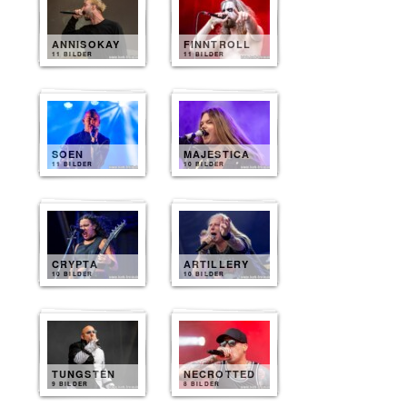
ANNISOKAY
FINNTROLL
11 BILDER
11 BILDER
SOEN
MAJESTICA
11 BILDER
10 BILDER
CRYPTA
ARTILLERY
10 BILDER
10 BILDER
TUNGSTEN
NECROTTED
9 BILDER
8 BILDER