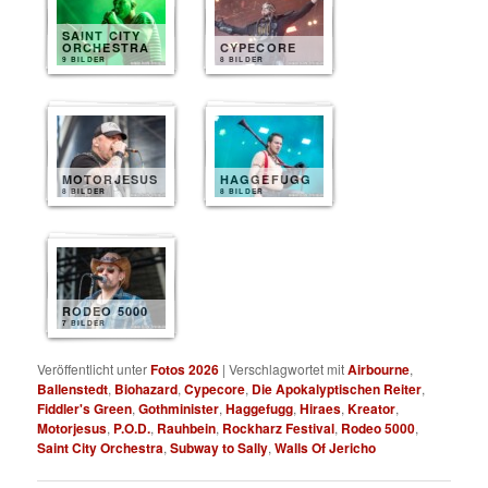
SAINT CITY
ORCHESTRA
CYPECORE
9 BILDER
8 BILDER
MOTORJESUS
HAGGEFUGG
8 BILDER
8 BILDER
RODEO 5000
7 BILDER
Veröffentlicht unter
Fotos 2026
|
Verschlagwortet mit
Airbourne
,
Ballenstedt
,
Biohazard
,
Cypecore
,
Die Apokalyptischen Reiter
,
Fiddler's Green
,
Gothminister
,
Haggefugg
,
Hiraes
,
Kreator
,
Motorjesus
,
P.O.D.
,
Rauhbein
,
Rockharz Festival
,
Rodeo 5000
,
Saint City Orchestra
,
Subway to Sally
,
Walls Of Jericho