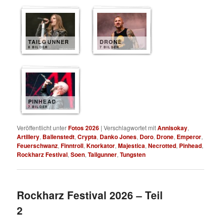
TAILGUNNER
DRONE
8 BILDER
7 BILDER
PINHEAD
7 BILDER
Veröffentlicht unter
Fotos 2026
|
Verschlagwortet mit
Annisokay
,
Artillery
,
Ballenstedt
,
Crypta
,
Danko Jones
,
Doro
,
Drone
,
Emperor
,
Feuerschwanz
,
Finntroll
,
Knorkator
,
Majestica
,
Necrotted
,
Pinhead
,
Rockharz Festival
,
Soen
,
Tailgunner
,
Tungsten
Rockharz Festival 2026 – Teil
2