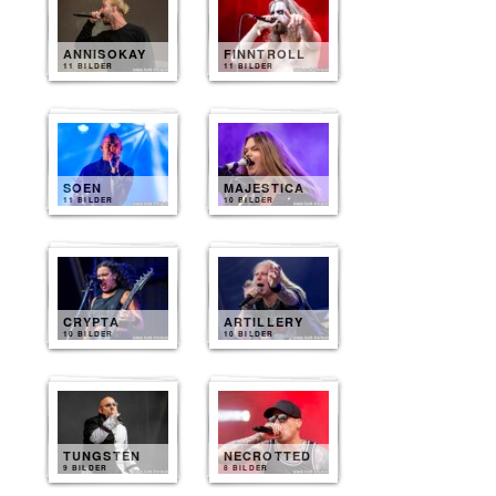
ANNISOKAY
FINNTROLL
11 BILDER
11 BILDER
SOEN
MAJESTICA
11 BILDER
10 BILDER
CRYPTA
ARTILLERY
10 BILDER
10 BILDER
TUNGSTEN
NECROTTED
9 BILDER
8 BILDER