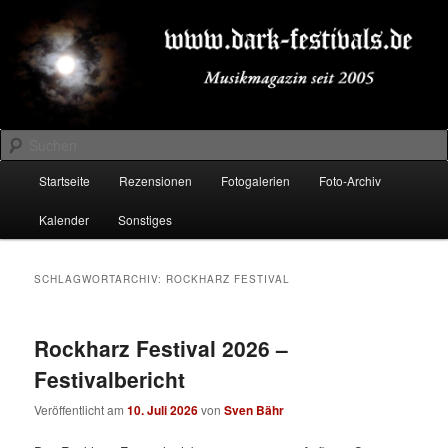
Zum
Zum
Musikmagazin seit 2005
primären
sekundären
Inhalt
Inhalt
springen
springen
DARK-FESTIVALS.DE
Suchen
Hauptmenü
Startseite
Rezensionen
Fotogalerien
Foto-Archiv
Kalender
Sonstiges
SCHLAGWORTARCHIV:
ROCKHARZ FESTIVAL
Rockharz Festival 2026 –
Festivalbericht
Veröffentlicht am
10. Juli 2026
von
Sven Bähr