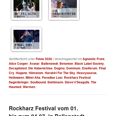
DIE
MITTEL ALTA
HABENICHTSE
7 BILDER
7 BILDER
FINAL CRY
7 BILDER
Veröffentlicht unter
Fotos 2026
|
Verschlagwortet mit
Agnostic Front
,
Alice Cooper
,
Avatar
,
Ballenstedt
,
Betonton
,
Black Label Society
,
Decapitated
,
Die Habenichtse
,
Dogma
,
Dominum
,
Ensiferum
,
Final
Cry
,
Hagane
,
Hämatom
,
Harakiri For The Sky
,
Heavysaurus
,
Helloween
,
Mittel Alta
,
Paradise Lost
,
Rockharz Festival
,
Sagenbringer
,
Soulbound
,
Stahlmann
,
Steve'n'Seagulls
,
The
Haunted
,
Warmen
Rockharz Festival vom 01.
bis zum 04.07. in Ballenstedt