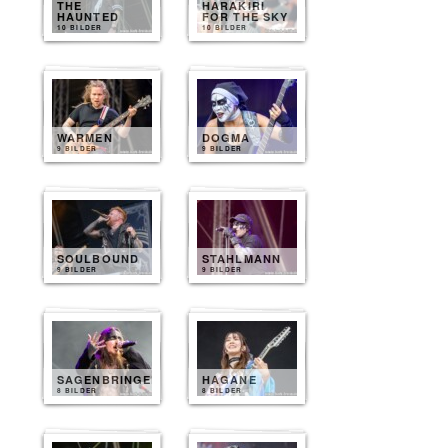
THE
HARAKIRI
HAUNTED
FOR THE SKY
10 BILDER
10 BILDER
WARMEN
DOGMA
9 BILDER
9 BILDER
SOULBOUND
STAHLMANN
9 BILDER
9 BILDER
SAGENBRINGER
HAGANE
8 BILDER
8 BILDER