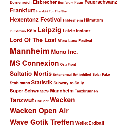
Feuerschwanz
Eisbrecher
Faun
Dornenreich
Ensiferum
Frankfurt
Harakiri For The Sky
Hexentanz Festival
Hämatom
Hildesheim
Leipzig
Köln
Letzte Instanz
In Extremo
Lord Of The Lost
M'era Luna Festival
Mannheim
Mono Inc.
MS Connexion
Ost+Front
Saltatio Mortis
Solar Fake
Schlachthof
Schandmaul
Statistik
Stahlmann
Subway to Sally
Super Schwarzes Mannheim
Tanzbrunnen
Wacken
Tanzwut
Unzucht
Wacken Open Air
Wave Gotik Treffen
Welle:Erdball