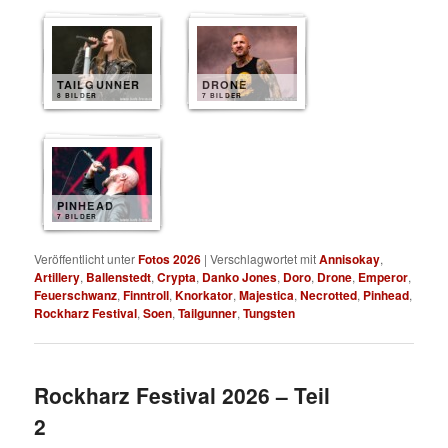
TAILGUNNER
DRONE
8 BILDER
7 BILDER
PINHEAD
7 BILDER
Veröffentlicht unter
Fotos 2026
|
Verschlagwortet mit
Annisokay
,
Artillery
,
Ballenstedt
,
Crypta
,
Danko Jones
,
Doro
,
Drone
,
Emperor
,
Feuerschwanz
,
Finntroll
,
Knorkator
,
Majestica
,
Necrotted
,
Pinhead
,
Rockharz Festival
,
Soen
,
Tailgunner
,
Tungsten
Rockharz Festival 2026 – Teil
2