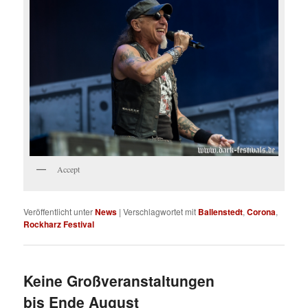
Accept
Veröffentlicht unter
News
|
Verschlagwortet mit
Ballenstedt
,
Corona
,
Rockharz Festival
Keine Großveranstaltungen
bis Ende August