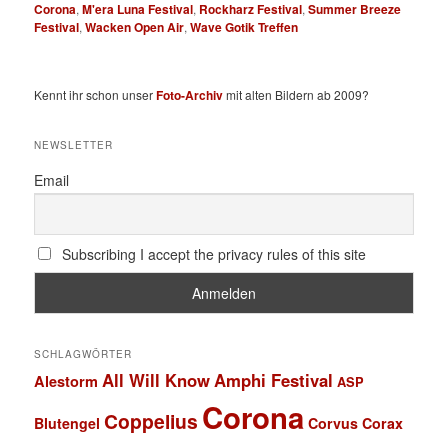
Corona
,
M'era Luna Festival
,
Rockharz Festival
,
Summer Breeze
Festival
,
Wacken Open Air
,
Wave Gotik Treffen
Kennt ihr schon unser
Foto-Archiv
mit alten Bildern ab 2009?
NEWSLETTER
Email
Subscribing I accept the privacy rules of this site
SCHLAGWÖRTER
All Will Know
Amphi Festival
Alestorm
ASP
Corona
Coppelius
Blutengel
Corvus Corax