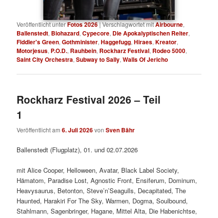
Veröffentlicht unter
Fotos 2026
|
Verschlagwortet mit
Airbourne
,
Ballenstedt
,
Biohazard
,
Cypecore
,
Die Apokalyptischen Reiter
,
Fiddler's Green
,
Gothminister
,
Haggefugg
,
Hiraes
,
Kreator
,
Motorjesus
,
P.O.D.
,
Rauhbein
,
Rockharz Festival
,
Rodeo 5000
,
Saint City Orchestra
,
Subway to Sally
,
Walls Of Jericho
Rockharz Festival 2026 – Teil
1
Veröffentlicht am
6. Juli 2026
von
Sven Bähr
Ballenstedt (Flugplatz), 01. und 02.07.2026
mit Alice Cooper, Helloween, Avatar, Black Label Society,
Hämatom, Paradise Lost, Agnostic Front, Ensiferum, Dominum,
Heavysaurus, Betonton, Steve’n’Seagulls, Decapitated, The
Haunted, Harakiri For The Sky, Warmen, Dogma, Soulbound,
Stahlmann, Sagenbringer, Hagane, Mittel Alta, Die Habenichtse,