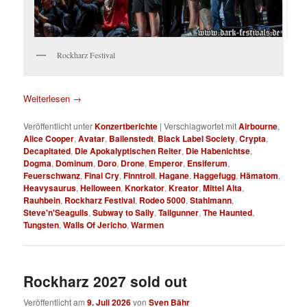
Rockharz Festival
Weiterlesen
→
Veröffentlicht unter
Konzertberichte
|
Verschlagwortet mit
Airbourne
,
Alice Cooper
,
Avatar
,
Ballenstedt
,
Black Label Society
,
Crypta
,
Decapitated
,
Die Apokalyptischen Reiter
,
Die Habenichtse
,
Dogma
,
Dominum
,
Doro
,
Drone
,
Emperor
,
Ensiferum
,
Feuerschwanz
,
Final Cry
,
Finntroll
,
Hagane
,
Haggefugg
,
Hämatom
,
Heavysaurus
,
Helloween
,
Knorkator
,
Kreator
,
Mittel Alta
,
Rauhbein
,
Rockharz Festival
,
Rodeo 5000
,
Stahlmann
,
Steve'n'Seagulls
,
Subway to Sally
,
Tailgunner
,
The Haunted
,
Tungsten
,
Walls Of Jericho
,
Warmen
Rockharz 2027 sold out
Veröffentlicht am
9. Juli 2026
von
Sven Bähr