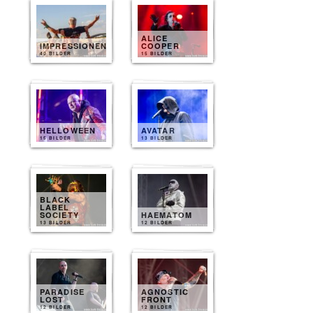
ALICE
IMPRESSIONEN
COOPER
40 BILDER
15 BILDER
HELLOWEEN
AVATAR
15 BILDER
13 BILDER
BLACK
LABEL
SOCIETY
HAEMATOM
13 BILDER
12 BILDER
PARADISE
AGNOSTIC
LOST
FRONT
12 BILDER
12 BILDER