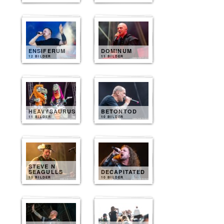
ENSIFERUM
DOMINUM
12 BILDER
11 BILDER
HEAVYSAURUS
BETONTOD
11 BILDER
10 BILDER
STEVE N
SEAGULLS
DECAPITATED
10 BILDER
10 BILDER