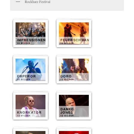
Rockharz Festival
IMPRESSIONEN
FEUERSCHWANZ
20 BILDER
15 BILDER
EMPEROR
DORO
10 BILDER
13 BILDER
DANKO
KNORKATOR
JONES
13 BILDER
12 BILDER