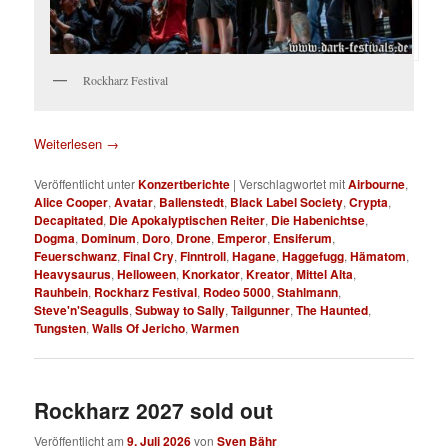
Rockharz Festival
Weiterlesen
→
Veröffentlicht unter
Konzertberichte
|
Verschlagwortet mit
Airbourne
,
Alice Cooper
,
Avatar
,
Ballenstedt
,
Black Label Society
,
Crypta
,
Decapitated
,
Die Apokalyptischen Reiter
,
Die Habenichtse
,
Dogma
,
Dominum
,
Doro
,
Drone
,
Emperor
,
Ensiferum
,
Feuerschwanz
,
Final Cry
,
Finntroll
,
Hagane
,
Haggefugg
,
Hämatom
,
Heavysaurus
,
Helloween
,
Knorkator
,
Kreator
,
Mittel Alta
,
Rauhbein
,
Rockharz Festival
,
Rodeo 5000
,
Stahlmann
,
Steve'n'Seagulls
,
Subway to Sally
,
Tailgunner
,
The Haunted
,
Tungsten
,
Walls Of Jericho
,
Warmen
Rockharz 2027 sold out
Veröffentlicht am
9. Juli 2026
von
Sven Bähr