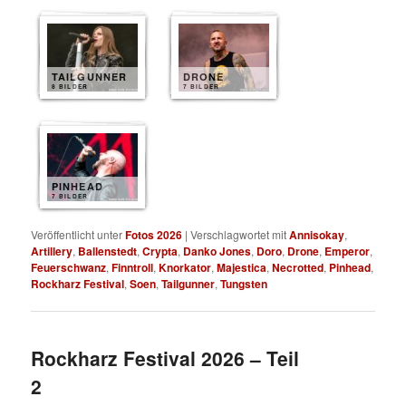
TAILGUNNER
DRONE
8 BILDER
7 BILDER
PINHEAD
7 BILDER
Veröffentlicht unter
Fotos 2026
|
Verschlagwortet mit
Annisokay
,
Artillery
,
Ballenstedt
,
Crypta
,
Danko Jones
,
Doro
,
Drone
,
Emperor
,
Feuerschwanz
,
Finntroll
,
Knorkator
,
Majestica
,
Necrotted
,
Pinhead
,
Rockharz Festival
,
Soen
,
Tailgunner
,
Tungsten
Rockharz Festival 2026 – Teil
2