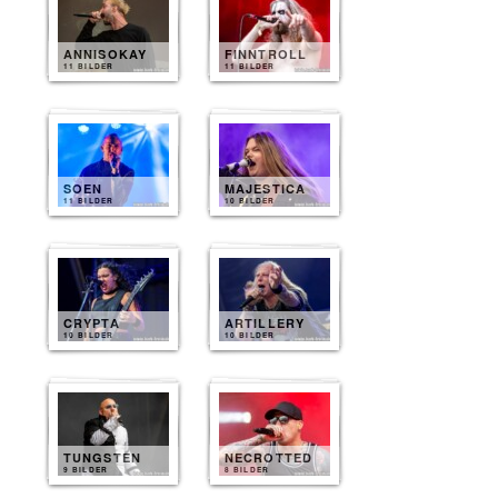
ANNISOKAY
FINNTROLL
11 BILDER
11 BILDER
SOEN
MAJESTICA
11 BILDER
10 BILDER
CRYPTA
ARTILLERY
10 BILDER
10 BILDER
TUNGSTEN
NECROTTED
9 BILDER
8 BILDER