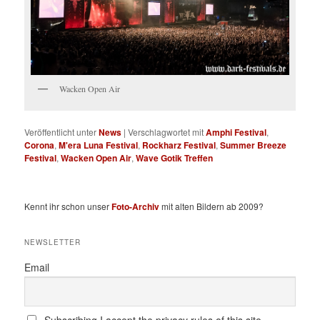
Wacken Open Air
Veröffentlicht unter
News
|
Verschlagwortet mit
Amphi Festival
,
Corona
,
M'era Luna Festival
,
Rockharz Festival
,
Summer Breeze
Festival
,
Wacken Open Air
,
Wave Gotik Treffen
Kennt ihr schon unser
Foto-Archiv
mit alten Bildern ab 2009?
NEWSLETTER
Email
Subscribing I accept the privacy rules of this site