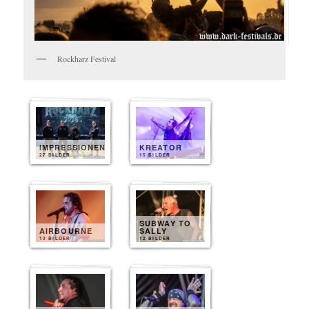
Rockharz Festival
IMPRESSIONEN
KREATOR
27 BILDER
15 BILDER
SUBWAY TO
AIRBOURNE
SALLY
13 BILDER
12 BILDER