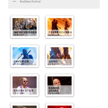
Rockharz Festival
IMPRESSIONEN
FEUERSCHWANZ
20 BILDER
15 BILDER
EMPEROR
DORO
10 BILDER
13 BILDER
DANKO
KNORKATOR
JONES
13 BILDER
12 BILDER