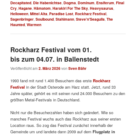
Decapitated
,
Die Habenichtse
,
Dogma
,
Dominum
,
Ensiferum
,
Final
Cry
,
Hagane
,
Hämatom
,
Harakiri For The Sky
,
Heavysaurus
,
Helloween
,
Mittel Alta
,
Paradise Lost
,
Rockharz Festival
,
Sagenbringer
,
Soulbound
,
Stahlmann
,
Steve'n'Seagulls
,
The
Haunted
,
Warmen
Rockharz Festival vom 01.
bis zum 04.07. in Ballenstedt
Veröffentlicht am
2. März 2026
von
Sven Bähr
1993 fand mit rund 1.400 Besuchern das erste
Rockharz
Festival
in der Stadt Osterode am Harz statt.
Jetzt, rund 33
Jahre später, gehört es mit seinen rund 24.000 Besuchern zu den
größten Metal-Festivals in Deutschland.
Nicht nur die Besucherzahlen haben sich geändert. Wie so
manches Festival wuchs auch das Rockharz aus seiner ersten
Location raus. So zog das Festival zunächst innerhalb der
Gemeinde um und landete dann 2009 auf dem
Flugplatz in