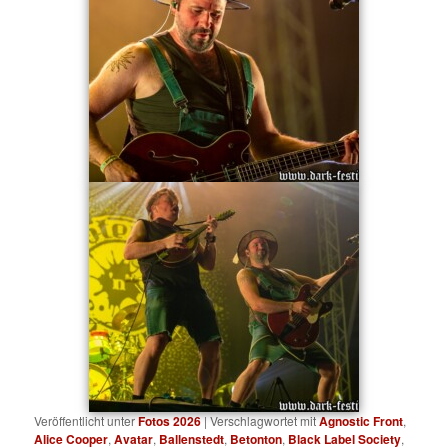
Veröffentlicht unter
Fotos 2026
|
Verschlagwortet mit
Agnostic Front
,
Alice Cooper
,
Avatar
,
Ballenstedt
,
Betonton
,
Black Label Society
,