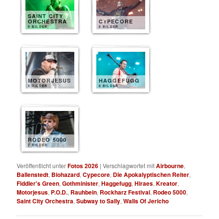
SAINT CITY
ORCHESTRA
CYPECORE
9 BILDER
8 BILDER
MOTORJESUS
HAGGEFUGG
8 BILDER
8 BILDER
RODEO 5000
7 BILDER
Veröffentlicht unter
Fotos 2026
|
Verschlagwortet mit
Airbourne
,
Ballenstedt
,
Biohazard
,
Cypecore
,
Die Apokalyptischen Reiter
,
Fiddler's Green
,
Gothminister
,
Haggefugg
,
Hiraes
,
Kreator
,
Motorjesus
,
P.O.D.
,
Rauhbein
,
Rockharz Festival
,
Rodeo 5000
,
Saint City Orchestra
,
Subway to Sally
,
Walls Of Jericho