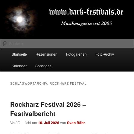
Zum
Zum
Musikmagazin seit 2005
primären
sekundären
Inhalt
Inhalt
springen
springen
DARK-FESTIVALS.DE
Suchen
Hauptmenü
Startseite
Rezensionen
Fotogalerien
Foto-Archiv
Kalender
Sonstiges
SCHLAGWORTARCHIV:
ROCKHARZ FESTIVAL
Rockharz Festival 2026 –
Festivalbericht
Veröffentlicht am
10. Juli 2026
von
Sven Bähr