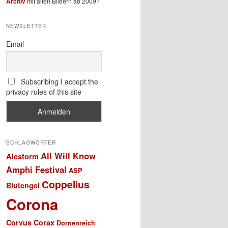
Archiv
mit alten Bildern ab 2009?
NEWSLETTER
Email
Subscribing I accept the
privacy rules of this site
SCHLAGWÖRTER
All Will Know
Alestorm
Amphi Festival
ASP
Coppelius
Blutengel
Corona
Corvus Corax
Dornenreich