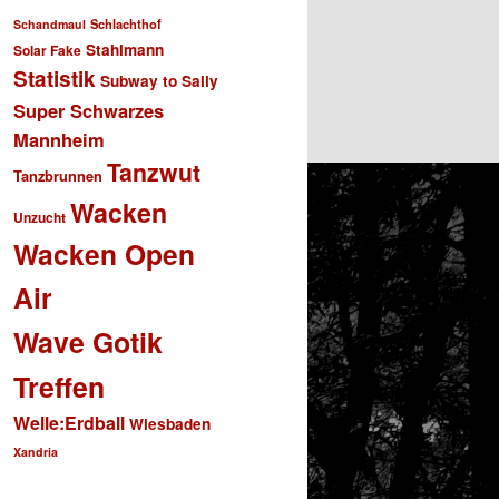
Schlachthof
Schandmaul
Stahlmann
Solar Fake
Statistik
Subway to Sally
Super Schwarzes
Mannheim
Tanzwut
Tanzbrunnen
Wacken
Unzucht
Wacken Open
Air
Wave Gotik
Treffen
Welle:Erdball
Wiesbaden
Xandria