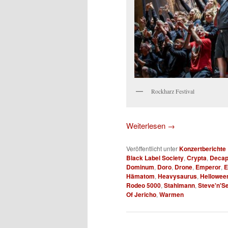
Rockharz Festival
Weiterlesen
→
Veröffentlicht unter
Konzertberichte
Black Label Society
,
Crypta
,
Decap
Dominum
,
Doro
,
Drone
,
Emperor
,
E
Hämatom
,
Heavysaurus
,
Hellowee
Rodeo 5000
,
Stahlmann
,
Steve'n'S
Of Jericho
,
Warmen