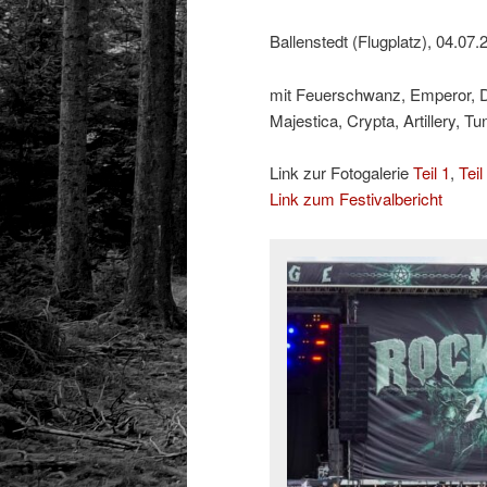
Ballenstedt (Flugplatz), 04.07.
mit Feuerschwanz, Emperor, Do
Majestica, Crypta, Artillery, T
Link zur Fotogalerie
Teil 1
,
Teil
Link zum Festivalbericht