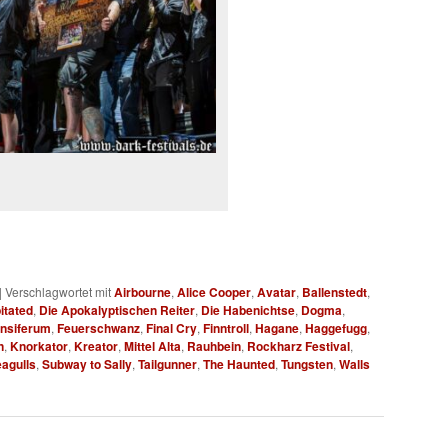
|
Verschlagwortet mit
Airbourne
,
Alice Cooper
,
Avatar
,
Ballenstedt
,
itated
,
Die Apokalyptischen Reiter
,
Die Habenichtse
,
Dogma
,
nsiferum
,
Feuerschwanz
,
Final Cry
,
Finntroll
,
Hagane
,
Haggefugg
,
n
,
Knorkator
,
Kreator
,
Mittel Alta
,
Rauhbein
,
Rockharz Festival
,
eagulls
,
Subway to Sally
,
Tailgunner
,
The Haunted
,
Tungsten
,
Walls