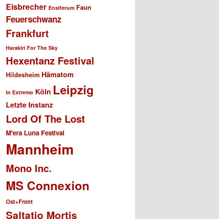
Eisbrecher
Faun
Ensiferum
Feuerschwanz
Frankfurt
Harakiri For The Sky
Hexentanz Festival
Hämatom
Hildesheim
Leipzig
Köln
In Extremo
Letzte Instanz
Lord Of The Lost
M'era Luna Festival
Mannheim
Mono Inc.
MS Connexion
Ost+Front
Saltatio Mortis