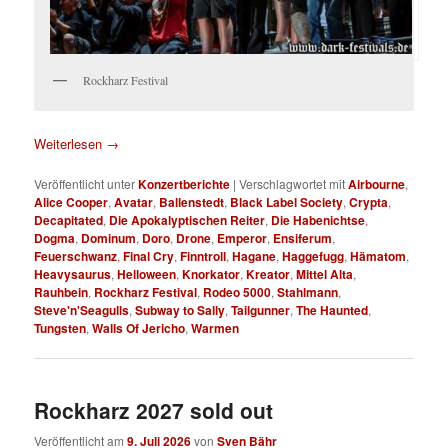
Rockharz Festival
Weiterlesen
→
Veröffentlicht unter
Konzertberichte
|
Verschlagwortet mit
Airbourne
,
Alice Cooper
,
Avatar
,
Ballenstedt
,
Black Label Society
,
Crypta
,
Decapitated
,
Die Apokalyptischen Reiter
,
Die Habenichtse
,
Dogma
,
Dominum
,
Doro
,
Drone
,
Emperor
,
Ensiferum
,
Feuerschwanz
,
Final Cry
,
Finntroll
,
Hagane
,
Haggefugg
,
Hämatom
,
Heavysaurus
,
Helloween
,
Knorkator
,
Kreator
,
Mittel Alta
,
Rauhbein
,
Rockharz Festival
,
Rodeo 5000
,
Stahlmann
,
Steve'n'Seagulls
,
Subway to Sally
,
Tailgunner
,
The Haunted
,
Tungsten
,
Walls Of Jericho
,
Warmen
Rockharz 2027 sold out
Veröffentlicht am
9. Juli 2026
von
Sven Bähr