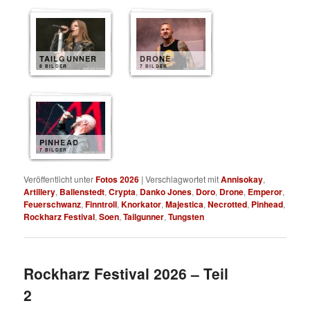
TAILGUNNER
DRONE
8 BILDER
7 BILDER
PINHEAD
7 BILDER
Veröffentlicht unter
Fotos 2026
|
Verschlagwortet mit
Annisokay
,
Artillery
,
Ballenstedt
,
Crypta
,
Danko Jones
,
Doro
,
Drone
,
Emperor
,
Feuerschwanz
,
Finntroll
,
Knorkator
,
Majestica
,
Necrotted
,
Pinhead
,
Rockharz Festival
,
Soen
,
Tailgunner
,
Tungsten
Rockharz Festival 2026 – Teil
2