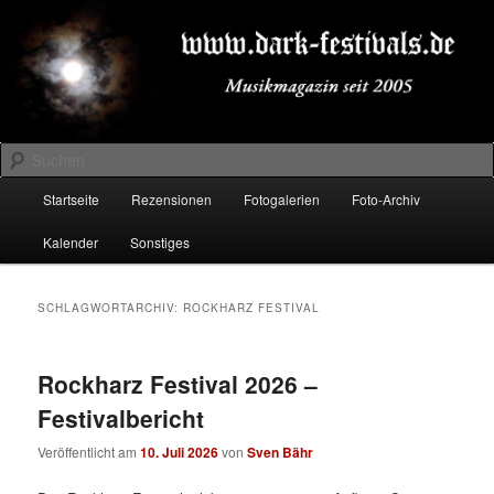
Zum
Zum
Musikmagazin seit 2005
primären
sekundären
Inhalt
Inhalt
springen
springen
DARK-FESTIVALS.DE
Suchen
Hauptmenü
Startseite
Rezensionen
Fotogalerien
Foto-Archiv
Kalender
Sonstiges
SCHLAGWORTARCHIV:
ROCKHARZ FESTIVAL
Rockharz Festival 2026 –
Festivalbericht
Veröffentlicht am
10. Juli 2026
von
Sven Bähr