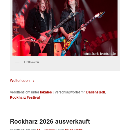
Helloween
Weiterlesen
→
Veröffentlicht unter
lokales
|
Verschlagwortet mit
Ballenstedt
,
Rockharz Festival
Rockharz 2026 ausverkauft
Veröffentlicht am
von