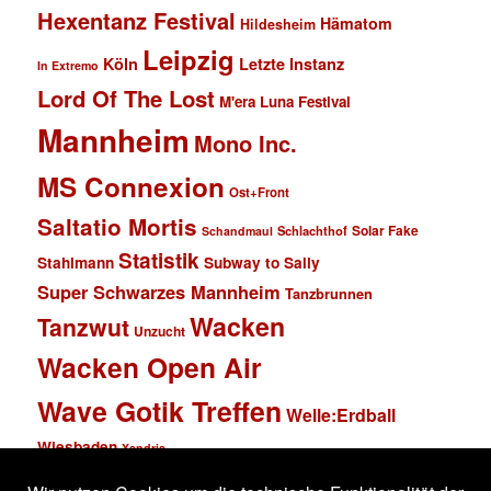
Hexentanz Festival
Hämatom
Hildesheim
Leipzig
Köln
Letzte Instanz
In Extremo
Lord Of The Lost
M'era Luna Festival
Mannheim
Mono Inc.
MS Connexion
Ost+Front
Saltatio Mortis
Solar Fake
Schlachthof
Schandmaul
Statistik
Stahlmann
Subway to Sally
Super Schwarzes Mannheim
Tanzbrunnen
Wacken
Tanzwut
Unzucht
Wacken Open Air
Wave Gotik Treffen
Welle:Erdball
Wiesbaden
Xandria