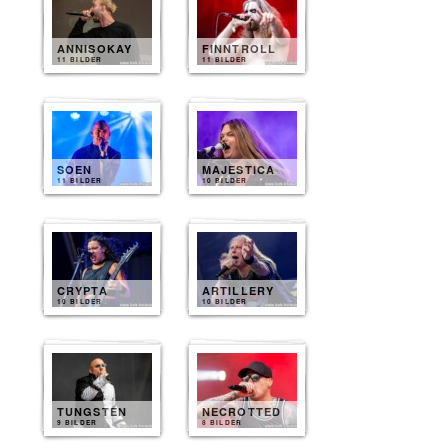
ANNISOKAY
FINNTROLL
11 BILDER
11 BILDER
SOEN
MAJESTICA
11 BILDER
10 BILDER
CRYPTA
ARTILLERY
10 BILDER
10 BILDER
TUNGSTEN
NECROTTED
9 BILDER
8 BILDER