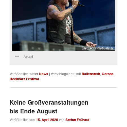
Accept
Veröffentlicht unter
News
|
Verschlagwortet mit
Ballenstedt
,
Corona
,
Rockharz Festival
Keine Großveranstaltungen
bis Ende August
Veröffentlicht am
15. April 2020
von
Stefan Frühauf