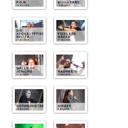
P.O.D.
BIOHAZARD
12 BILDER
12 BILDER
DIE
APOKALYPTISCHEN
FIDDLERS
REITER
GREEN
11 BILDER
11 BILDER
WALLS OF
JERICHO
RAUHBEIN
11 BILDER
10 BILDER
GOTHMINISTER
HIRAES
10 BILDER
9 BILDER