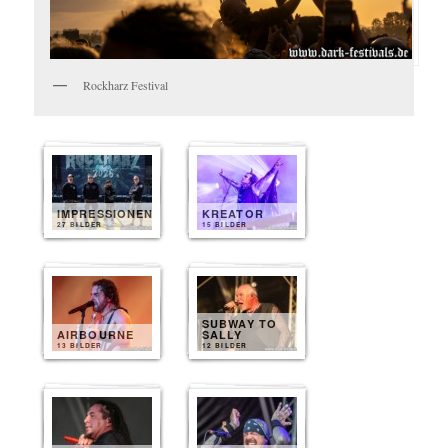
Rockharz Festival
IMPRESSIONEN
KREATOR
27 BILDER
15 BILDER
SUBWAY TO
AIRBOURNE
SALLY
13 BILDER
12 BILDER