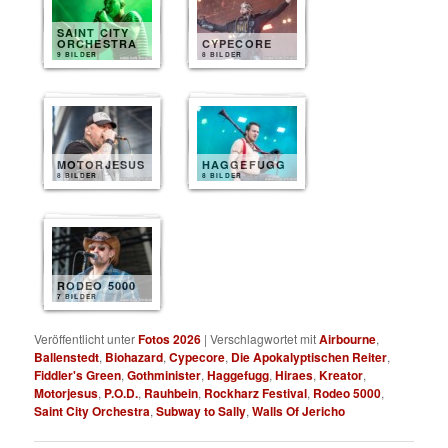
SAINT CITY
ORCHESTRA
CYPECORE
9 BILDER
8 BILDER
MOTORJESUS
HAGGEFUGG
8 BILDER
8 BILDER
RODEO 5000
7 BILDER
Veröffentlicht unter
Fotos 2026
|
Verschlagwortet mit
Airbourne
,
Ballenstedt
,
Biohazard
,
Cypecore
,
Die Apokalyptischen Reiter
,
Fiddler's Green
,
Gothminister
,
Haggefugg
,
Hiraes
,
Kreator
,
Motorjesus
,
P.O.D.
,
Rauhbein
,
Rockharz Festival
,
Rodeo 5000
,
Saint City Orchestra
,
Subway to Sally
,
Walls Of Jericho