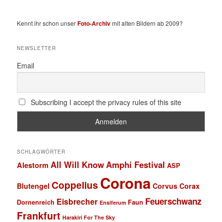
Kennt ihr schon unser
Foto-Archiv
mit alten Bildern ab 2009?
NEWSLETTER
Email
Subscribing I accept the privacy rules of this site
SCHLAGWÖRTER
All Will Know
Amphi Festival
Alestorm
ASP
Corona
Coppelius
Blutengel
Corvus Corax
Feuerschwanz
Eisbrecher
Faun
Dornenreich
Ensiferum
Frankfurt
Harakiri For The Sky