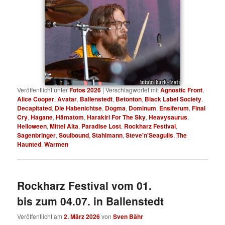
Veröffentlicht unter
Fotos 2026
|
Verschlagwortet mit
Agnostic Front
,
Alice Cooper
,
Avatar
,
Ballenstedt
,
Betonton
,
Black Label Society
,
Decapitated
,
Die Habenichtse
,
Dogma
,
Dominum
,
Ensiferum
,
Final
Cry
,
Hagane
,
Hämatom
,
Harakiri For The Sky
,
Heavysaurus
,
Helloween
,
Mittel Alta
,
Paradise Lost
,
Rockharz Festival
,
Sagenbringer
,
Soulbound
,
Stahlmann
,
Steve'n'Seagulls
,
The
Haunted
,
Warmen
Rockharz Festival vom 01.
bis zum 04.07. in Ballenstedt
Veröffentlicht am
2. März 2026
von
Sven Bähr