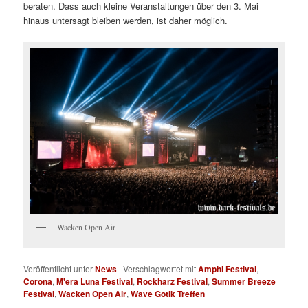
beraten. Dass auch kleine Veranstaltungen über den 3. Mai
hinaus untersagt bleiben werden, ist daher möglich.
Wacken Open Air
Veröffentlicht unter
News
|
Verschlagwortet mit
Amphi Festival
,
Corona
,
M'era Luna Festival
,
Rockharz Festival
,
Summer Breeze
Festival
,
Wacken Open Air
,
Wave Gotik Treffen