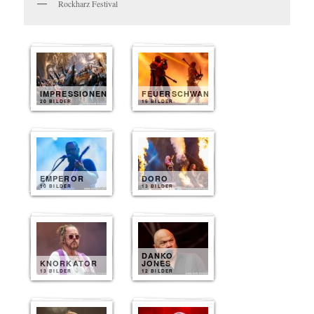
Rockharz Festival
IMPRESSIONEN
FEUERSCHWANZ
20 BILDER
15 BILDER
EMPEROR
DORO
10 BILDER
13 BILDER
DANKO
KNORKATOR
JONES
13 BILDER
12 BILDER