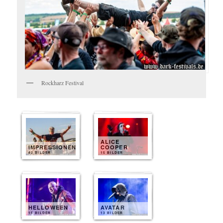
Rockharz Festival
ALICE
IMPRESSIONEN
COOPER
40 BILDER
15 BILDER
HELLOWEEN
AVATAR
15 BILDER
13 BILDER