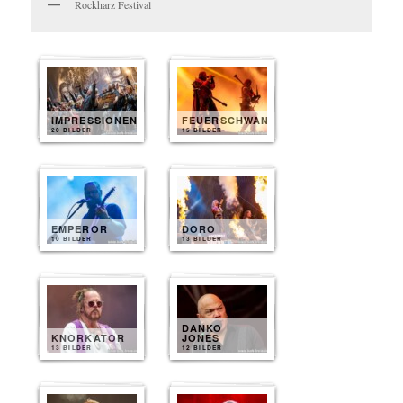
Rockharz Festival
IMPRESSIONEN
FEUERSCHWANZ
20 BILDER
15 BILDER
EMPEROR
DORO
10 BILDER
13 BILDER
DANKO
KNORKATOR
JONES
13 BILDER
12 BILDER