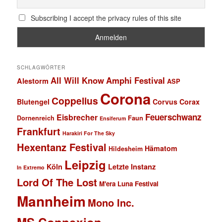
Subscribing I accept the privacy rules of this site
SCHLAGWÖRTER
All Will Know
Amphi Festival
Alestorm
ASP
Corona
Coppelius
Blutengel
Corvus Corax
Feuerschwanz
Eisbrecher
Faun
Dornenreich
Ensiferum
Frankfurt
Harakiri For The Sky
Hexentanz Festival
Hämatom
Hildesheim
Leipzig
Köln
Letzte Instanz
In Extremo
Lord Of The Lost
M'era Luna Festival
Mannheim
Mono Inc.
MS Connexion