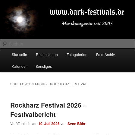
Zum
Zum
Musikmagazin seit 2005
primären
sekundären
Inhalt
Inhalt
springen
springen
DARK-FESTIVALS.DE
Suchen
Hauptmenü
Startseite
Rezensionen
Fotogalerien
Foto-Archiv
Kalender
Sonstiges
SCHLAGWORTARCHIV:
ROCKHARZ FESTIVAL
Rockharz Festival 2026 –
Festivalbericht
Veröffentlicht am
10. Juli 2026
von
Sven Bähr