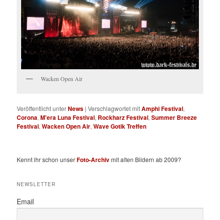
Wacken Open Air
Veröffentlicht unter
News
|
Verschlagwortet mit
Amphi Festival
,
Corona
,
M'era Luna Festival
,
Rockharz Festival
,
Summer Breeze
Festival
,
Wacken Open Air
,
Wave Gotik Treffen
Kennt ihr schon unser
Foto-Archiv
mit alten Bildern ab 2009?
NEWSLETTER
Email