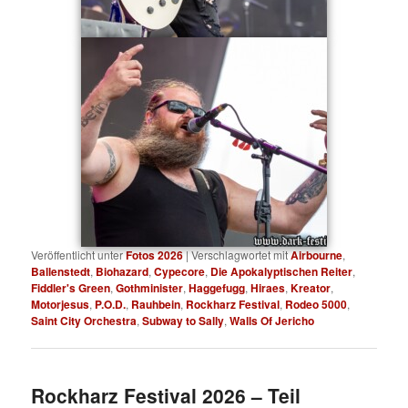
Veröffentlicht unter
Fotos 2026
|
Verschlagwortet mit
Airbourne
,
Ballenstedt
,
Biohazard
,
Cypecore
,
Die Apokalyptischen Reiter
,
Fiddler's Green
,
Gothminister
,
Haggefugg
,
Hiraes
,
Kreator
,
Motorjesus
,
P.O.D.
,
Rauhbein
,
Rockharz Festival
,
Rodeo 5000
,
Saint City Orchestra
,
Subway to Sally
,
Walls Of Jericho
Rockharz Festival 2026 – Teil