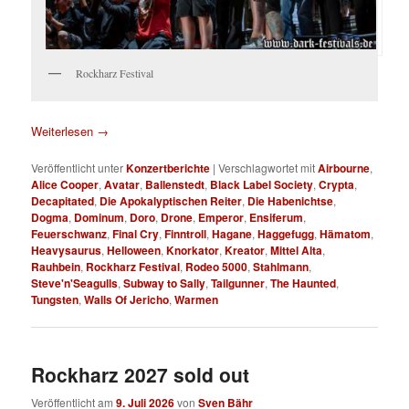
Rockharz Festival
Weiterlesen
→
Veröffentlicht unter
Konzertberichte
|
Verschlagwortet mit
Airbourne
,
Alice Cooper
,
Avatar
,
Ballenstedt
,
Black Label Society
,
Crypta
,
Decapitated
,
Die Apokalyptischen Reiter
,
Die Habenichtse
,
Dogma
,
Dominum
,
Doro
,
Drone
,
Emperor
,
Ensiferum
,
Feuerschwanz
,
Final Cry
,
Finntroll
,
Hagane
,
Haggefugg
,
Hämatom
,
Heavysaurus
,
Helloween
,
Knorkator
,
Kreator
,
Mittel Alta
,
Rauhbein
,
Rockharz Festival
,
Rodeo 5000
,
Stahlmann
,
Steve'n'Seagulls
,
Subway to Sally
,
Tailgunner
,
The Haunted
,
Tungsten
,
Walls Of Jericho
,
Warmen
Rockharz 2027 sold out
Veröffentlicht am
9. Juli 2026
von
Sven Bähr