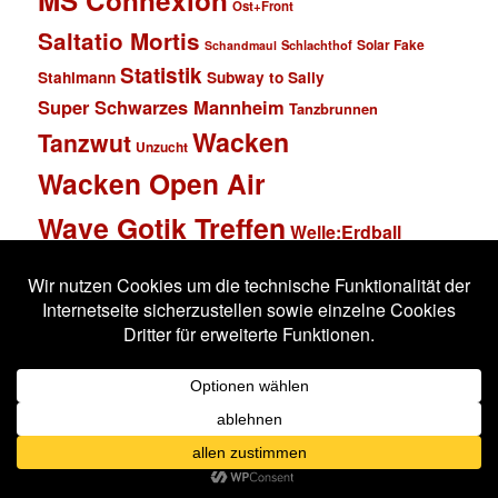
Ost+Front
Saltatio Mortis
Solar Fake
Schlachthof
Schandmaul
Statistik
Stahlmann
Subway to Sally
Super Schwarzes Mannheim
Tanzbrunnen
Wacken
Tanzwut
Unzucht
Wacken Open Air
Wave Gotik Treffen
Welle:Erdball
Wiesbaden
Xandria
Impressum
Datenschutzerklärung
Stolz präsentiert von WordPress