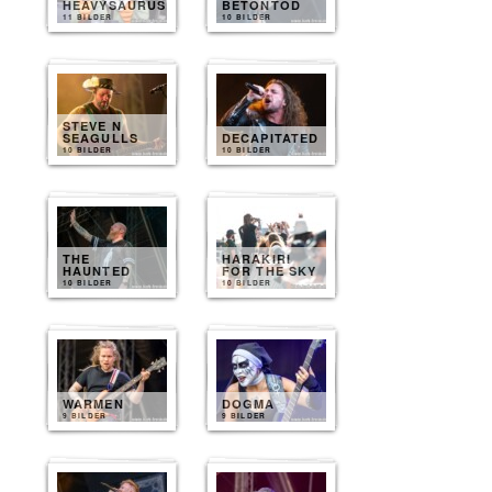
HEAVYSAURUS
BETONTOD
11 BILDER
10 BILDER
STEVE N
SEAGULLS
DECAPITATED
10 BILDER
10 BILDER
THE
HARAKIRI
HAUNTED
FOR THE SKY
10 BILDER
10 BILDER
WARMEN
DOGMA
9 BILDER
9 BILDER