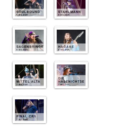
SOULBOUND
STAHLMANN
9 BILDER
9 BILDER
SAGENBRINGER
HAGANE
8 BILDER
8 BILDER
DIE
MITTEL ALTA
HABENICHTSE
7 BILDER
7 BILDER
FINAL CRY
7 BILDER