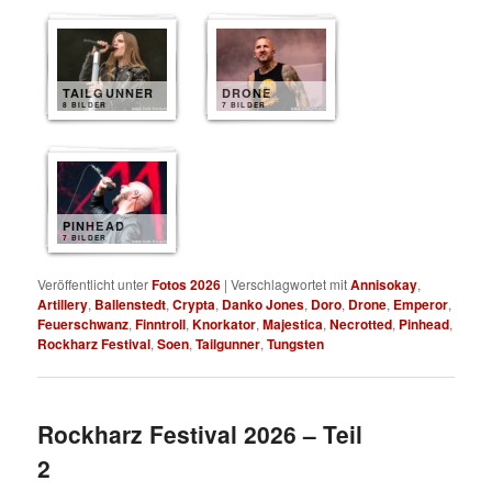
TAILGUNNER
DRONE
8 BILDER
7 BILDER
PINHEAD
7 BILDER
Veröffentlicht unter
Fotos 2026
|
Verschlagwortet mit
Annisokay
,
Artillery
,
Ballenstedt
,
Crypta
,
Danko Jones
,
Doro
,
Drone
,
Emperor
,
Feuerschwanz
,
Finntroll
,
Knorkator
,
Majestica
,
Necrotted
,
Pinhead
,
Rockharz Festival
,
Soen
,
Tailgunner
,
Tungsten
Rockharz Festival 2026 – Teil
2