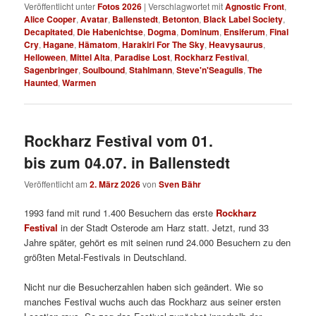
Veröffentlicht unter
Fotos 2026
|
Verschlagwortet mit
Agnostic Front
,
Alice Cooper
,
Avatar
,
Ballenstedt
,
Betonton
,
Black Label Society
,
Decapitated
,
Die Habenichtse
,
Dogma
,
Dominum
,
Ensiferum
,
Final
Cry
,
Hagane
,
Hämatom
,
Harakiri For The Sky
,
Heavysaurus
,
Helloween
,
Mittel Alta
,
Paradise Lost
,
Rockharz Festival
,
Sagenbringer
,
Soulbound
,
Stahlmann
,
Steve'n'Seagulls
,
The
Haunted
,
Warmen
Rockharz Festival vom 01.
bis zum 04.07. in Ballenstedt
Veröffentlicht am
2. März 2026
von
Sven Bähr
1993 fand mit rund 1.400 Besuchern das erste
Rockharz
Festival
in der Stadt Osterode am Harz statt.
Jetzt, rund 33
Jahre später, gehört es mit seinen rund 24.000 Besuchern zu den
größten Metal-Festivals in Deutschland.
Nicht nur die Besucherzahlen haben sich geändert. Wie so
manches Festival wuchs auch das Rockharz aus seiner ersten