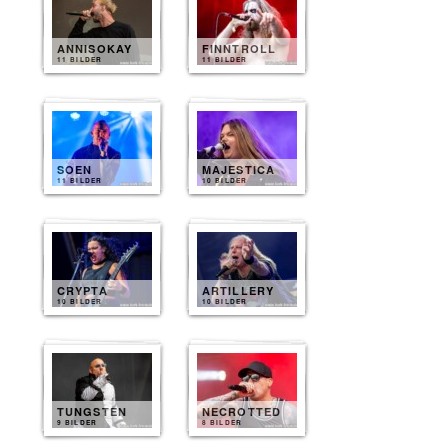
ANNISOKAY
FINNTROLL
11 BILDER
11 BILDER
SOEN
MAJESTICA
11 BILDER
10 BILDER
CRYPTA
ARTILLERY
10 BILDER
10 BILDER
TUNGSTEN
NECROTTED
9 BILDER
8 BILDER