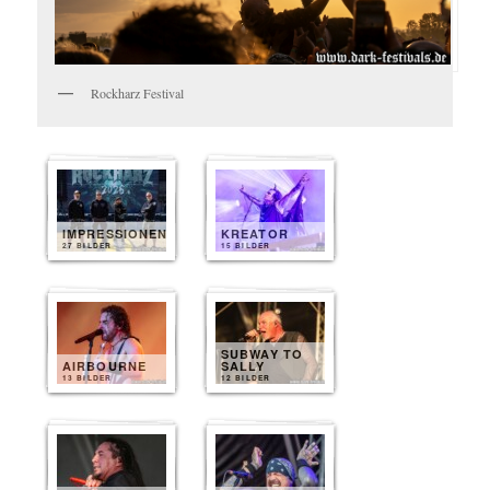
Rockharz Festival
IMPRESSIONEN
KREATOR
27 BILDER
15 BILDER
SUBWAY TO
AIRBOURNE
SALLY
13 BILDER
12 BILDER