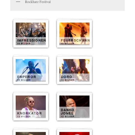
Rockharz Festival
IMPRESSIONEN
FEUERSCHWANZ
20 BILDER
15 BILDER
EMPEROR
DORO
10 BILDER
13 BILDER
DANKO
KNORKATOR
JONES
13 BILDER
12 BILDER