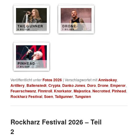
TAILGUNNER
DRONE
8 BILDER
7 BILDER
PINHEAD
7 BILDER
Veröffentlicht unter
Fotos 2026
|
Verschlagwortet mit
Annisokay
,
Artillery
,
Ballenstedt
,
Crypta
,
Danko Jones
,
Doro
,
Drone
,
Emperor
,
Feuerschwanz
,
Finntroll
,
Knorkator
,
Majestica
,
Necrotted
,
Pinhead
,
Rockharz Festival
,
Soen
,
Tailgunner
,
Tungsten
Rockharz Festival 2026 – Teil
2