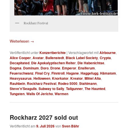
Rockharz Festival
Weiterlesen
→
Veröffentlicht unter
Konzertberichte
|
Verschlagwortet mit
Airbourne
,
Alice Cooper
,
Avatar
,
Ballenstedt
,
Black Label Society
,
Crypta
,
Decapitated
,
Die Apokalyptischen Reiter
,
Die Habenichtse
,
Dogma
,
Dominum
,
Doro
,
Drone
,
Emperor
,
Ensiferum
,
Feuerschwanz
,
Final Cry
,
Finntroll
,
Hagane
,
Haggefugg
,
Hämatom
,
Heavysaurus
,
Helloween
,
Knorkator
,
Kreator
,
Mittel Alta
,
Rauhbein
,
Rockharz Festival
,
Rodeo 5000
,
Stahlmann
,
Steve'n'Seagulls
,
Subway to Sally
,
Tailgunner
,
The Haunted
,
Tungsten
,
Walls Of Jericho
,
Warmen
Rockharz 2027 sold out
Veröffentlicht am
9. Juli 2026
von
Sven Bähr