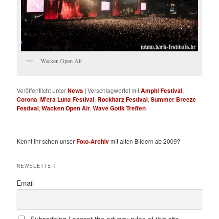
Wacken Open Air
Veröffentlicht unter
News
|
Verschlagwortet mit
Amphi Festival
,
Corona
,
M'era Luna Festival
,
Rockharz Festival
,
Summer Breeze
Festival
,
Wacken Open Air
,
Wave Gotik Treffen
Kennt ihr schon unser
Foto-Archiv
mit alten Bildern ab 2009?
NEWSLETTER
Email
Subscribing I accept the privacy rules of this site