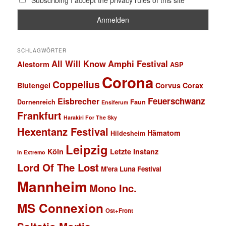
SCHLAGWÖRTER
All Will Know
Amphi Festival
Alestorm
ASP
Corona
Coppelius
Blutengel
Corvus Corax
Feuerschwanz
Eisbrecher
Faun
Dornenreich
Ensiferum
Frankfurt
Harakiri For The Sky
Hexentanz Festival
Hämatom
Hildesheim
Leipzig
Köln
Letzte Instanz
In Extremo
Lord Of The Lost
M'era Luna Festival
Mannheim
Mono Inc.
MS Connexion
Ost+Front