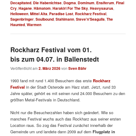
Decapitated
,
Die Habenichtse
,
Dogma
,
Dominum
,
Ensiferum
,
Final
Cry
,
Hagane
,
Hämatom
,
Harakiri For The Sky
,
Heavysaurus
,
Helloween
,
Mittel Alta
,
Paradise Lost
,
Rockharz Festival
,
Sagenbringer
,
Soulbound
,
Stahlmann
,
Steve'n'Seagulls
,
The
Haunted
,
Warmen
Rockharz Festival vom 01.
bis zum 04.07. in Ballenstedt
Veröffentlicht am
2. März 2026
von
Sven Bähr
1993 fand mit rund 1.400 Besuchern das erste
Rockharz
Festival
in der Stadt Osterode am Harz statt.
Jetzt, rund 33
Jahre später, gehört es mit seinen rund 24.000 Besuchern zu den
größten Metal-Festivals in Deutschland.
Nicht nur die Besucherzahlen haben sich geändert. Wie so
manches Festival wuchs auch das Rockharz aus seiner ersten
Location raus. So zog das Festival zunächst innerhalb der
Gemeinde um und landete dann 2009 auf dem
Flugplatz in