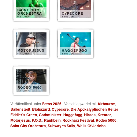
SAINT CITY
ORCHESTRA
CYPECORE
9 BILDER
8 BILDER
MOTORJESUS
HAGGEFUGG
8 BILDER
8 BILDER
RODEO 5000
7 BILDER
Veröffentlicht unter
Fotos 2026
|
Verschlagwortet mit
Airbourne
,
Ballenstedt
,
Biohazard
,
Cypecore
,
Die Apokalyptischen Reiter
,
Fiddler's Green
,
Gothminister
,
Haggefugg
,
Hiraes
,
Kreator
,
Motorjesus
,
P.O.D.
,
Rauhbein
,
Rockharz Festival
,
Rodeo 5000
,
Saint City Orchestra
,
Subway to Sally
,
Walls Of Jericho