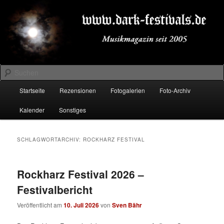
Zum
Zum
Musikmagazin seit 2005
primären
sekundären
Inhalt
Inhalt
springen
springen
DARK-FESTIVALS.DE
Suchen
Hauptmenü
Startseite
Rezensionen
Fotogalerien
Foto-Archiv
Kalender
Sonstiges
SCHLAGWORTARCHIV:
ROCKHARZ FESTIVAL
Rockharz Festival 2026 –
Festivalbericht
Veröffentlicht am
10. Juli 2026
von
Sven Bähr