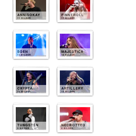
ANNISOKAY
FINNTROLL
11 BILDER
11 BILDER
SOEN
MAJESTICA
11 BILDER
10 BILDER
CRYPTA
ARTILLERY
10 BILDER
10 BILDER
TUNGSTEN
NECROTTED
9 BILDER
8 BILDER