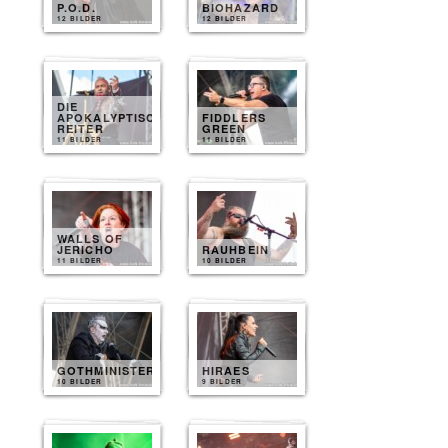
P.O.D.
BIOHAZARD
12 BILDER
12 BILDER
DIE
APOKALYPTISCHEN
FIDDLERS
REITER
GREEN
11 BILDER
11 BILDER
WALLS OF
JERICHO
RAUHBEIN
11 BILDER
10 BILDER
GOTHMINISTER
HIRAES
10 BILDER
9 BILDER