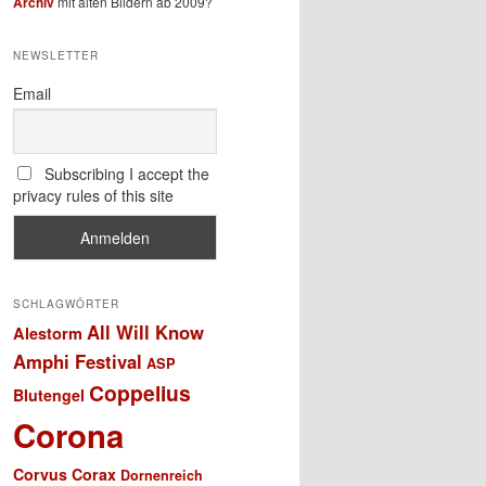
Archiv
mit alten Bildern ab 2009?
NEWSLETTER
Email
Subscribing I accept the
privacy rules of this site
SCHLAGWÖRTER
All Will Know
Alestorm
Amphi Festival
ASP
Coppelius
Blutengel
Corona
Corvus Corax
Dornenreich