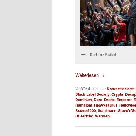
Rockharz Festival
Weiterlesen
→
Veröffentlicht unter
Konzertberichte
Black Label Society
,
Crypta
,
Decap
Dominum
,
Doro
,
Drone
,
Emperor
,
E
Hämatom
,
Heavysaurus
,
Hellowee
Rodeo 5000
,
Stahlmann
,
Steve'n'S
Of Jericho
,
Warmen