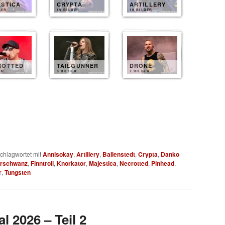
ESTICA
CRYPTA
ARTILLERY
DER
10 BILDER
10 BILDER
ROTTED
TAILGUNNER
DRONE
ER
8 BILDER
7 BILDER
chlagwortet mit
Annisokay
,
Artillery
,
Ballenstedt
,
Crypta
,
Danko
rschwanz
,
Finntroll
,
Knorkator
,
Majestica
,
Necrotted
,
Pinhead
,
r
,
Tungsten
l 2026 – Teil 2