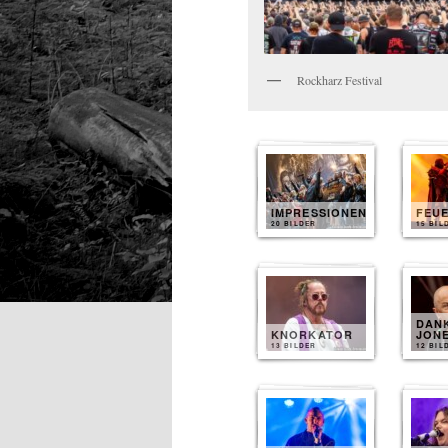
Rockharz Festival
IMPRESSIONEN
FEU
20 BILDER
15 BIL
DAN
KNORKATOR
JON
13 BILDER
12 BIL