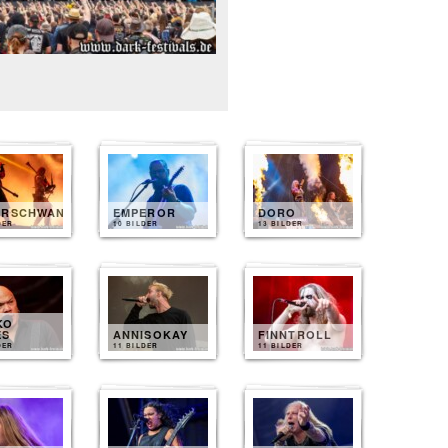
ERSCHWANZ
EMPEROR
DORO
DER
10 BILDER
13 BILDER
KO
ES
ANNISOKAY
FINNTROLL
DER
11 BILDER
11 BILDER