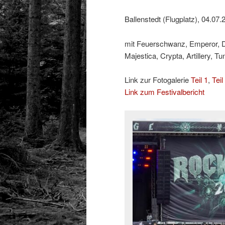
Ballenstedt (Flugplatz), 04.07.
mit Feuerschwanz, Emperor, Do
Majestica, Crypta, Artillery, T
Link zur Fotogalerie
Teil 1
,
Teil
Link zum Festivalbericht