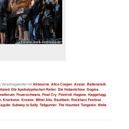
|
Verschlagwortet mit
Airbourne
,
Alice Cooper
,
Avatar
,
Ballenstedt
,
itated
,
Die Apokalyptischen Reiter
,
Die Habenichtse
,
Dogma
,
nsiferum
,
Feuerschwanz
,
Final Cry
,
Finntroll
,
Hagane
,
Haggefugg
,
n
,
Knorkator
,
Kreator
,
Mittel Alta
,
Rauhbein
,
Rockharz Festival
,
eagulls
,
Subway to Sally
,
Tailgunner
,
The Haunted
,
Tungsten
,
Walls