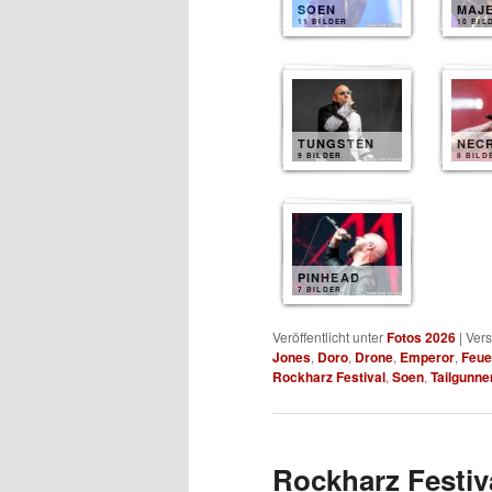
SOEN
MAJ
11 BILDER
10 BIL
TUNGSTEN
NEC
9 BILDER
8 BILD
PINHEAD
7 BILDER
Veröffentlicht unter
Fotos 2026
|
Vers
Jones
,
Doro
,
Drone
,
Emperor
,
Feue
Rockharz Festival
,
Soen
,
Tailgunne
Rockharz Festiva