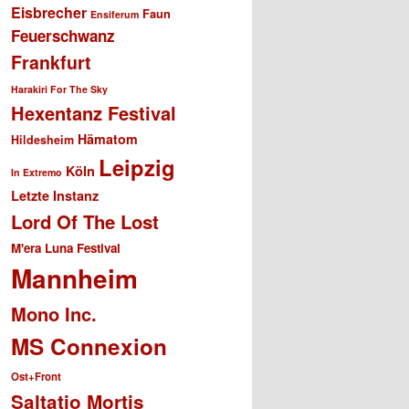
Eisbrecher
Faun
Ensiferum
Feuerschwanz
Frankfurt
Harakiri For The Sky
Hexentanz Festival
Hämatom
Hildesheim
Leipzig
Köln
In Extremo
Letzte Instanz
Lord Of The Lost
M'era Luna Festival
Mannheim
Mono Inc.
MS Connexion
Ost+Front
Saltatio Mortis