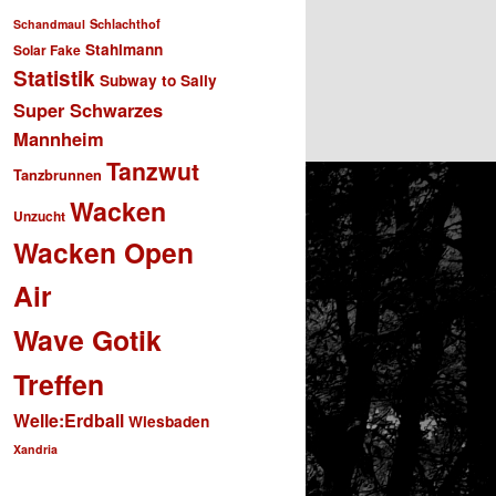
Schlachthof
Schandmaul
Stahlmann
Solar Fake
Statistik
Subway to Sally
Super Schwarzes
Mannheim
Tanzwut
Tanzbrunnen
Wacken
Unzucht
Wacken Open
Air
Wave Gotik
Treffen
Welle:Erdball
Wiesbaden
Xandria