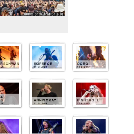
ERSCHWANZ
EMPEROR
DORO
DER
10 BILDER
13 BILDER
KO
ES
ANNISOKAY
FINNTROLL
DER
11 BILDER
11 BILDER