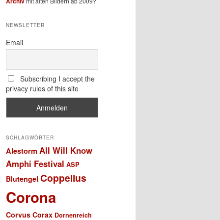
Archiv
mit alten Bildern ab 2009?
NEWSLETTER
Email
Subscribing I accept the
privacy rules of this site
SCHLAGWÖRTER
All Will Know
Alestorm
Amphi Festival
ASP
Coppelius
Blutengel
Corona
Corvus Corax
Dornenreich