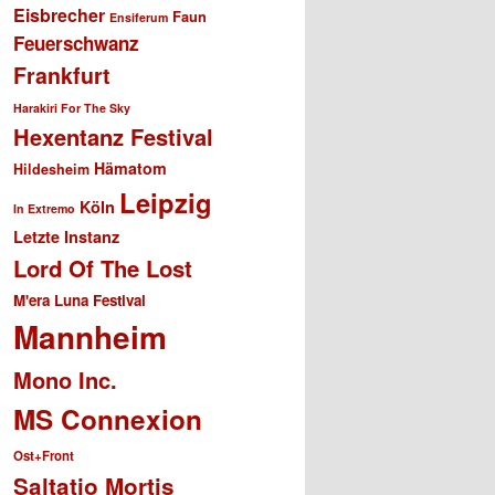
Eisbrecher
Faun
Ensiferum
Feuerschwanz
Frankfurt
Harakiri For The Sky
Hexentanz Festival
Hämatom
Hildesheim
Leipzig
Köln
In Extremo
Letzte Instanz
Lord Of The Lost
M'era Luna Festival
Mannheim
Mono Inc.
MS Connexion
Ost+Front
Saltatio Mortis