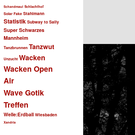
Schlachthof
Schandmaul
Stahlmann
Solar Fake
Statistik
Subway to Sally
Super Schwarzes
Mannheim
Tanzwut
Tanzbrunnen
Wacken
Unzucht
Wacken Open
Air
Wave Gotik
Treffen
Welle:Erdball
Wiesbaden
Xandria