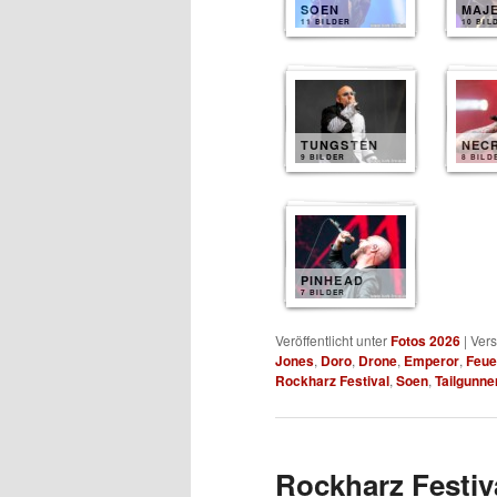
SOEN
MAJ
11 BILDER
10 BIL
TUNGSTEN
NEC
9 BILDER
8 BILD
PINHEAD
7 BILDER
Veröffentlicht unter
Fotos 2026
|
Vers
Jones
,
Doro
,
Drone
,
Emperor
,
Feue
Rockharz Festival
,
Soen
,
Tailgunne
Rockharz Festiva