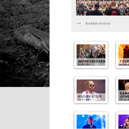
Rockharz Festival
IMPRESSIONEN
FEU
20 BILDER
15 BIL
DAN
KNORKATOR
JON
13 BILDER
12 BIL