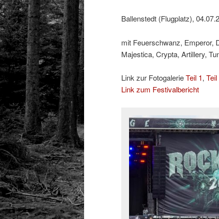
Ballenstedt (Flugplatz), 04.07.
mit Feuerschwanz, Emperor, Do
Majestica, Crypta, Artillery, T
Link zur Fotogalerie
Teil 1
,
Teil
Link zum Festivalbericht