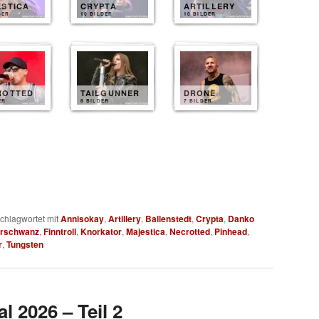
ESTICA
CRYPTA
ARTILLERY
DER
10 BILDER
10 BILDER
ROTTED
TAILGUNNER
DRONE
ER
8 BILDER
7 BILDER
chlagwortet mit
Annisokay
,
Artillery
,
Ballenstedt
,
Crypta
,
Danko
rschwanz
,
Finntroll
,
Knorkator
,
Majestica
,
Necrotted
,
Pinhead
,
r
,
Tungsten
l 2026 – Teil 2