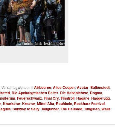
|
Verschlagwortet mit
Airbourne
,
Alice Cooper
,
Avatar
,
Ballenstedt
,
itated
,
Die Apokalyptischen Reiter
,
Die Habenichtse
,
Dogma
,
nsiferum
,
Feuerschwanz
,
Final Cry
,
Finntroll
,
Hagane
,
Haggefugg
,
n
,
Knorkator
,
Kreator
,
Mittel Alta
,
Rauhbein
,
Rockharz Festival
,
eagulls
,
Subway to Sally
,
Tailgunner
,
The Haunted
,
Tungsten
,
Walls