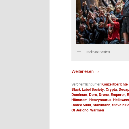
Rockharz Festival
Weiterlesen
→
Veröffentlicht unter
Konzertberichte
Black Label Society
,
Crypta
,
Decap
Dominum
,
Doro
,
Drone
,
Emperor
,
E
Hämatom
,
Heavysaurus
,
Hellowee
Rodeo 5000
,
Stahlmann
,
Steve'n'S
Of Jericho
,
Warmen