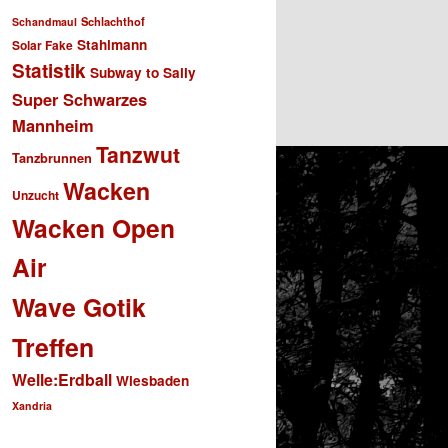
Schlachthof
Schandmaul
Stahlmann
Solar Fake
Statistik
Subway to Sally
Super Schwarzes
Mannheim
Tanzwut
Tanzbrunnen
Wacken
Unzucht
Wacken Open
Air
Wave Gotik
Treffen
Welle:Erdball
Wiesbaden
Xandria