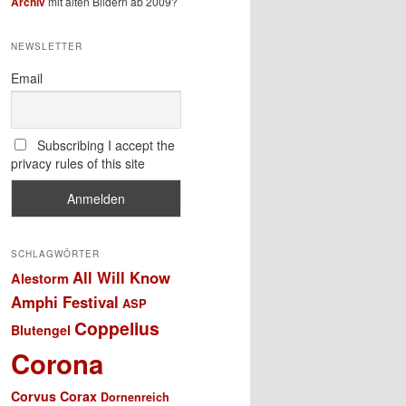
Archiv
mit alten Bildern ab 2009?
NEWSLETTER
Email
Subscribing I accept the
privacy rules of this site
SCHLAGWÖRTER
All Will Know
Alestorm
Amphi Festival
ASP
Coppelius
Blutengel
Corona
Corvus Corax
Dornenreich