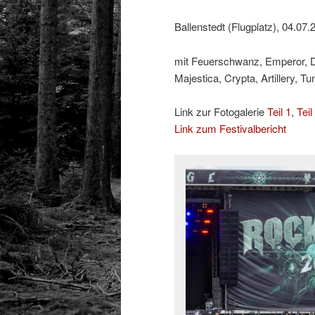
Ballenstedt (Flugplatz), 04.07.
mit Feuerschwanz, Emperor, Do
Majestica, Crypta, Artillery, T
Link zur Fotogalerie
Teil 1
,
Teil
Link zum Festivalbericht