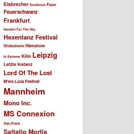
Eisbrecher
Faun
Ensiferum
Feuerschwanz
Frankfurt
Harakiri For The Sky
Hexentanz Festival
Hämatom
Hildesheim
Leipzig
Köln
In Extremo
Letzte Instanz
Lord Of The Lost
M'era Luna Festival
Mannheim
Mono Inc.
MS Connexion
Ost+Front
Saltatio Mortis