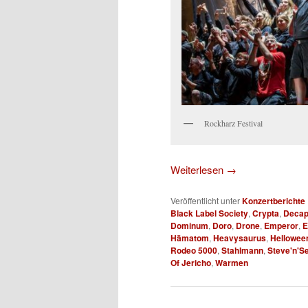
Rockharz Festival
Weiterlesen
→
Veröffentlicht unter
Konzertberichte
Black Label Society
,
Crypta
,
Decap
Dominum
,
Doro
,
Drone
,
Emperor
,
E
Hämatom
,
Heavysaurus
,
Hellowee
Rodeo 5000
,
Stahlmann
,
Steve'n'S
Of Jericho
,
Warmen