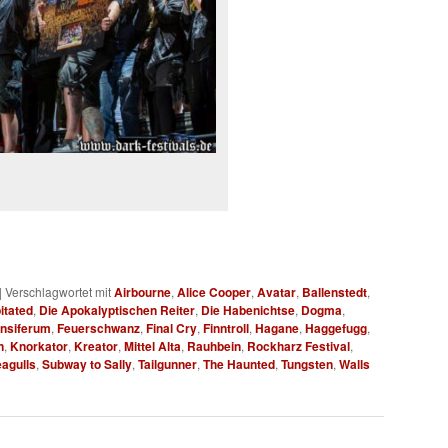
|
Verschlagwortet mit
Airbourne
,
Alice Cooper
,
Avatar
,
Ballenstedt
,
itated
,
Die Apokalyptischen Reiter
,
Die Habenichtse
,
Dogma
,
nsiferum
,
Feuerschwanz
,
Final Cry
,
Finntroll
,
Hagane
,
Haggefugg
,
n
,
Knorkator
,
Kreator
,
Mittel Alta
,
Rauhbein
,
Rockharz Festival
,
eagulls
,
Subway to Sally
,
Tailgunner
,
The Haunted
,
Tungsten
,
Walls