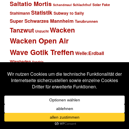
Saltatio Mortis
Solar Fake
Schlachthof
Schandmaul
Statistik
Stahlmann
Subway to Sally
Super Schwarzes Mannheim
Tanzbrunnen
Wacken
Tanzwut
Unzucht
Wacken Open Air
Wave Gotik Treffen
Welle:Erdball
Wiesbaden
Xandria
Impressum
Datenschutzerklärung
Stolz präsentiert von WordPress