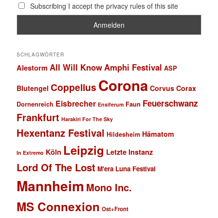
Subscribing I accept the privacy rules of this site
SCHLAGWÖRTER
All Will Know
Amphi Festival
Alestorm
ASP
Corona
Coppelius
Blutengel
Corvus Corax
Feuerschwanz
Eisbrecher
Faun
Dornenreich
Ensiferum
Frankfurt
Harakiri For The Sky
Hexentanz Festival
Hämatom
Hildesheim
Leipzig
Köln
Letzte Instanz
In Extremo
Lord Of The Lost
M'era Luna Festival
Mannheim
Mono Inc.
MS Connexion
Ost+Front