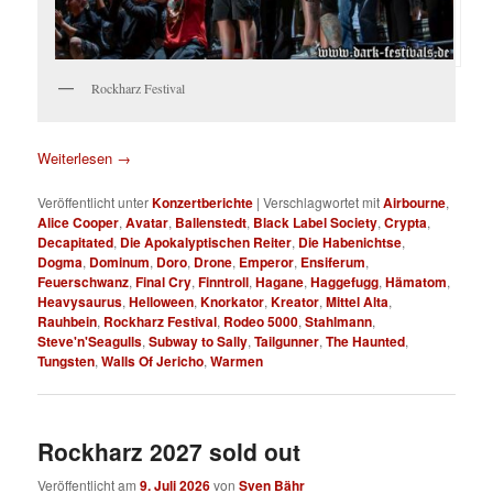
Rockharz Festival
Weiterlesen
→
Veröffentlicht unter
Konzertberichte
|
Verschlagwortet mit
Airbourne
,
Alice Cooper
,
Avatar
,
Ballenstedt
,
Black Label Society
,
Crypta
,
Decapitated
,
Die Apokalyptischen Reiter
,
Die Habenichtse
,
Dogma
,
Dominum
,
Doro
,
Drone
,
Emperor
,
Ensiferum
,
Feuerschwanz
,
Final Cry
,
Finntroll
,
Hagane
,
Haggefugg
,
Hämatom
,
Heavysaurus
,
Helloween
,
Knorkator
,
Kreator
,
Mittel Alta
,
Rauhbein
,
Rockharz Festival
,
Rodeo 5000
,
Stahlmann
,
Steve'n'Seagulls
,
Subway to Sally
,
Tailgunner
,
The Haunted
,
Tungsten
,
Walls Of Jericho
,
Warmen
Rockharz 2027 sold out
Veröffentlicht am
9. Juli 2026
von
Sven Bähr