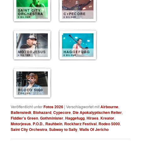
SAINT CITY
ORCHESTRA
CYPECORE
9 BILDER
8 BILDER
MOTORJESUS
HAGGEFUGG
8 BILDER
8 BILDER
RODEO 5000
7 BILDER
Veröffentlicht unter
Fotos 2026
|
Verschlagwortet mit
Airbourne
,
Ballenstedt
,
Biohazard
,
Cypecore
,
Die Apokalyptischen Reiter
,
Fiddler's Green
,
Gothminister
,
Haggefugg
,
Hiraes
,
Kreator
,
Motorjesus
,
P.O.D.
,
Rauhbein
,
Rockharz Festival
,
Rodeo 5000
,
Saint City Orchestra
,
Subway to Sally
,
Walls Of Jericho