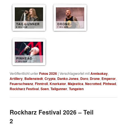
TAILGUNNER
DRONE
8 BILDER
7 BILDER
PINHEAD
7 BILDER
Veröffentlicht unter
Fotos 2026
|
Verschlagwortet mit
Annisokay
,
Artillery
,
Ballenstedt
,
Crypta
,
Danko Jones
,
Doro
,
Drone
,
Emperor
,
Feuerschwanz
,
Finntroll
,
Knorkator
,
Majestica
,
Necrotted
,
Pinhead
,
Rockharz Festival
,
Soen
,
Tailgunner
,
Tungsten
Rockharz Festival 2026 – Teil
2