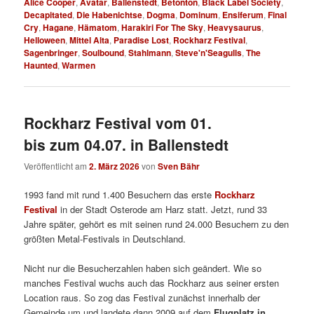
Alice Cooper
,
Avatar
,
Ballenstedt
,
Betonton
,
Black Label Society
,
Decapitated
,
Die Habenichtse
,
Dogma
,
Dominum
,
Ensiferum
,
Final
Cry
,
Hagane
,
Hämatom
,
Harakiri For The Sky
,
Heavysaurus
,
Helloween
,
Mittel Alta
,
Paradise Lost
,
Rockharz Festival
,
Sagenbringer
,
Soulbound
,
Stahlmann
,
Steve'n'Seagulls
,
The
Haunted
,
Warmen
Rockharz Festival vom 01.
bis zum 04.07. in Ballenstedt
Veröffentlicht am
2. März 2026
von
Sven Bähr
1993 fand mit rund 1.400 Besuchern das erste
Rockharz
Festival
in der Stadt Osterode am Harz statt.
Jetzt, rund 33
Jahre später, gehört es mit seinen rund 24.000 Besuchern zu den
größten Metal-Festivals in Deutschland.
Nicht nur die Besucherzahlen haben sich geändert. Wie so
manches Festival wuchs auch das Rockharz aus seiner ersten
Location raus. So zog das Festival zunächst innerhalb der
Gemeinde um und landete dann 2009 auf dem
Flugplatz in