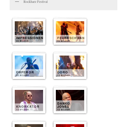
Rockharz Festival
IMPRESSIONEN
FEUERSCHWANZ
20 BILDER
15 BILDER
EMPEROR
DORO
10 BILDER
13 BILDER
DANKO
KNORKATOR
JONES
13 BILDER
12 BILDER