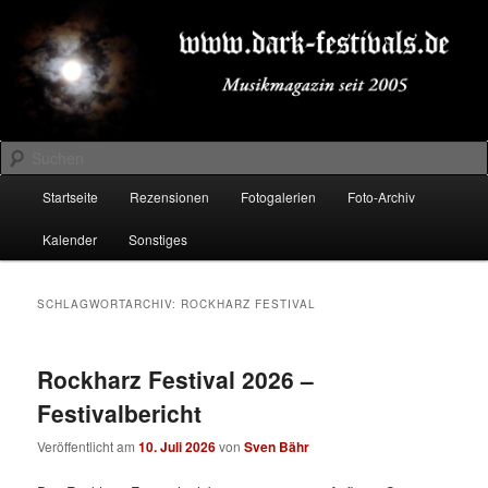
Zum
Zum
Musikmagazin seit 2005
primären
sekundären
Inhalt
Inhalt
springen
springen
DARK-FESTIVALS.DE
Suchen
Hauptmenü
Startseite
Rezensionen
Fotogalerien
Foto-Archiv
Kalender
Sonstiges
SCHLAGWORTARCHIV:
ROCKHARZ FESTIVAL
Rockharz Festival 2026 –
Festivalbericht
Veröffentlicht am
10. Juli 2026
von
Sven Bähr