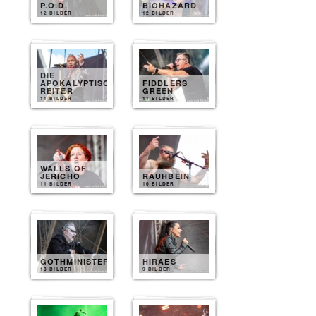
P.O.D.
BIOHAZARD
12 BILDER
12 BILDER
DIE
APOKALYPTISCHEN
FIDDLERS
REITER
GREEN
11 BILDER
11 BILDER
WALLS OF
JERICHO
RAUHBEIN
11 BILDER
10 BILDER
GOTHMINISTER
HIRAES
10 BILDER
9 BILDER