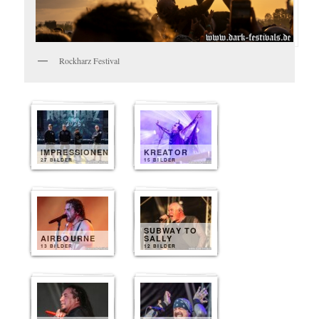
Rockharz Festival
IMPRESSIONEN
KREATOR
27 BILDER
15 BILDER
SUBWAY TO
AIRBOURNE
SALLY
13 BILDER
12 BILDER