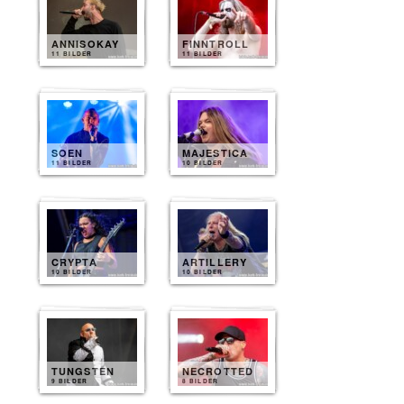
ANNISOKAY
FINNTROLL
11 BILDER
11 BILDER
SOEN
MAJESTICA
11 BILDER
10 BILDER
CRYPTA
ARTILLERY
10 BILDER
10 BILDER
TUNGSTEN
NECROTTED
9 BILDER
8 BILDER