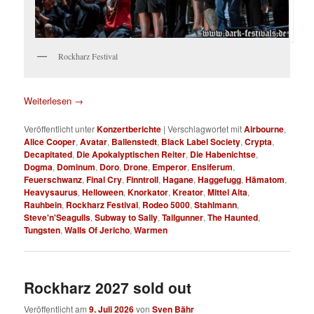
Rockharz Festival
Weiterlesen
→
Veröffentlicht unter
Konzertberichte
|
Verschlagwortet mit
Airbourne
,
Alice Cooper
,
Avatar
,
Ballenstedt
,
Black Label Society
,
Crypta
,
Decapitated
,
Die Apokalyptischen Reiter
,
Die Habenichtse
,
Dogma
,
Dominum
,
Doro
,
Drone
,
Emperor
,
Ensiferum
,
Feuerschwanz
,
Final Cry
,
Finntroll
,
Hagane
,
Haggefugg
,
Hämatom
,
Heavysaurus
,
Helloween
,
Knorkator
,
Kreator
,
Mittel Alta
,
Rauhbein
,
Rockharz Festival
,
Rodeo 5000
,
Stahlmann
,
Steve'n'Seagulls
,
Subway to Sally
,
Tailgunner
,
The Haunted
,
Tungsten
,
Walls Of Jericho
,
Warmen
Rockharz 2027 sold out
Veröffentlicht am
9. Juli 2026
von
Sven Bähr