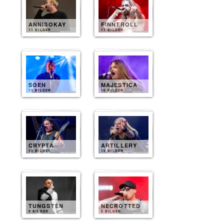
ANNISOKAY
FINNTROLL
11 BILDER
11 BILDER
SOEN
MAJESTICA
11 BILDER
10 BILDER
CRYPTA
ARTILLERY
10 BILDER
10 BILDER
TUNGSTEN
NECROTTED
9 BILDER
8 BILDER