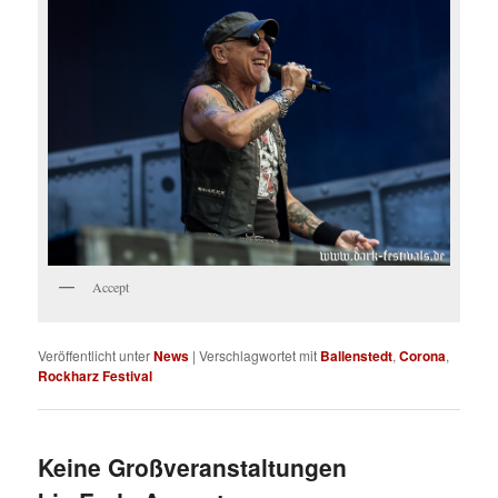
Accept
Veröffentlicht unter
News
|
Verschlagwortet mit
Ballenstedt
,
Corona
,
Rockharz Festival
Keine Großveranstaltungen