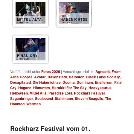
DIE
MITTEL ALTA
HABENICHTSE
7 BILDER
7 BILDER
FINAL CRY
7 BILDER
Veröffentlicht unter
Fotos 2026
|
Verschlagwortet mit
Agnostic Front
,
Alice Cooper
,
Avatar
,
Ballenstedt
,
Betonton
,
Black Label Society
,
Decapitated
,
Die Habenichtse
,
Dogma
,
Dominum
,
Ensiferum
,
Final
Cry
,
Hagane
,
Hämatom
,
Harakiri For The Sky
,
Heavysaurus
,
Helloween
,
Mittel Alta
,
Paradise Lost
,
Rockharz Festival
,
Sagenbringer
,
Soulbound
,
Stahlmann
,
Steve'n'Seagulls
,
The
Haunted
,
Warmen
Rockharz Festival vom 01.