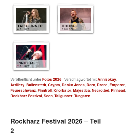
TAILGUNNER
DRONE
8 BILDER
7 BILDER
PINHEAD
7 BILDER
Veröffentlicht unter
Fotos 2026
|
Verschlagwortet mit
Annisokay
,
Artillery
,
Ballenstedt
,
Crypta
,
Danko Jones
,
Doro
,
Drone
,
Emperor
,
Feuerschwanz
,
Finntroll
,
Knorkator
,
Majestica
,
Necrotted
,
Pinhead
,
Rockharz Festival
,
Soen
,
Tailgunner
,
Tungsten
Rockharz Festival 2026 – Teil
2