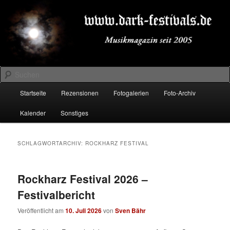
Zum
Zum
Musikmagazin seit 2005
primären
sekundären
Inhalt
Inhalt
springen
springen
DARK-FESTIVALS.DE
Suchen
Hauptmenü
Startseite
Rezensionen
Fotogalerien
Foto-Archiv
Kalender
Sonstiges
SCHLAGWORTARCHIV:
ROCKHARZ FESTIVAL
Rockharz Festival 2026 –
Festivalbericht
Veröffentlicht am
10. Juli 2026
von
Sven Bähr