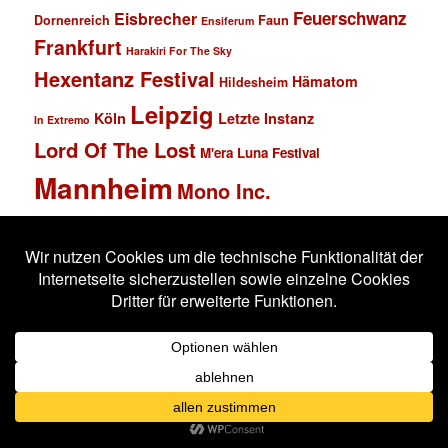
Feuerschwanz
Eisbrecher
Faun
Dornenreich
Ensiferum
Frankfurt
Harakiri For The Sky
Hexentanz Festival
Hämatom
Hildesheim
Leipzig
Köln
Letzte Instanz
In Extremo
Lord Of The Lost
M'era Luna Festival
Mannheim
Mono Inc.
MS Connexion
Ost+Front
Saltatio Mortis
Solar Fake
Schlachthof
Schandmaul
Statistik
Stahlmann
Subway to Sally
Super Schwarzes Mannheim
Tanzbrunnen
Wacken
Tanzwut
Unzucht
Wacken Open Air
Wave Gotik Treffen
Welle:Erdball