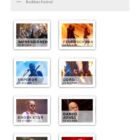
Rockharz Festival
IMPRESSIONEN
FEUERSCHWANZ
20 BILDER
15 BILDER
EMPEROR
DORO
10 BILDER
13 BILDER
DANKO
KNORKATOR
JONES
13 BILDER
12 BILDER