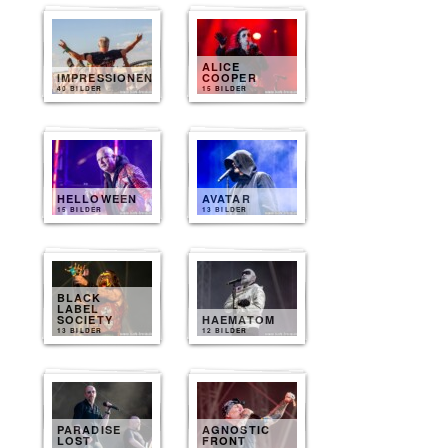
ALICE
IMPRESSIONEN
COOPER
40 BILDER
15 BILDER
HELLOWEEN
AVATAR
15 BILDER
13 BILDER
BLACK
LABEL
SOCIETY
HAEMATOM
13 BILDER
12 BILDER
PARADISE
AGNOSTIC
LOST
FRONT