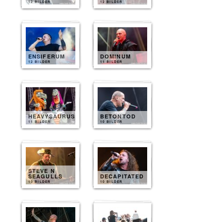
12 BILDER
12 BILDER
ENSIFERUM
DOMINUM
12 BILDER
11 BILDER
HEAVYSAURUS
BETONTOD
11 BILDER
10 BILDER
STEVE N
SEAGULLS
DECAPITATED
10 BILDER
10 BILDER