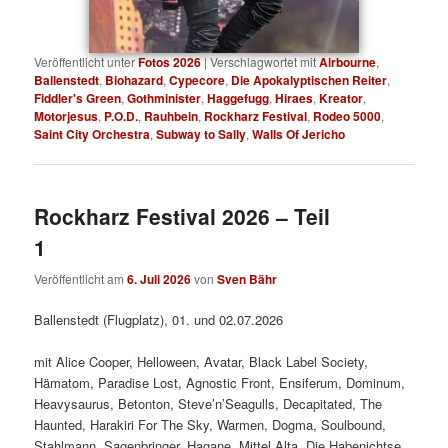
Veröffentlicht unter
Fotos 2026
|
Verschlagwortet mit
Airbourne
,
Ballenstedt
,
Biohazard
,
Cypecore
,
Die Apokalyptischen Reiter
,
Fiddler's Green
,
Gothminister
,
Haggefugg
,
Hiraes
,
Kreator
,
Motorjesus
,
P.O.D.
,
Rauhbein
,
Rockharz Festival
,
Rodeo 5000
,
Saint City Orchestra
,
Subway to Sally
,
Walls Of Jericho
Rockharz Festival 2026 – Teil
1
Veröffentlicht am
6. Juli 2026
von
Sven Bähr
Ballenstedt (Flugplatz), 01. und 02.07.2026
mit Alice Cooper, Helloween, Avatar, Black Label Society,
Hämatom, Paradise Lost, Agnostic Front, Ensiferum, Dominum,
Heavysaurus, Betonton, Steve’n’Seagulls, Decapitated, The
Haunted, Harakiri For The Sky, Warmen, Dogma, Soulbound,
Stahlmann, Sagenbringer, Hagane, Mittel Alta, Die Habenichtse,