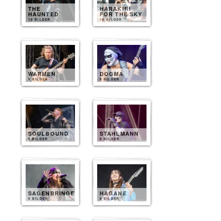
THE
HARAKIRI
HAUNTED
FOR THE SKY
10 BILDER
10 BILDER
WARMEN
DOGMA
9 BILDER
9 BILDER
SOULBOUND
STAHLMANN
9 BILDER
9 BILDER
SAGENBRINGER
HAGANE
8 BILDER
8 BILDER