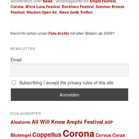
Veröffentlicht unter
News
|
Verschlagwortet mit
Amphi Festival
,
Corona
,
M'era Luna Festival
,
Rockharz Festival
,
Summer Breeze
Festival
,
Wacken Open Air
,
Wave Gotik Treffen
Kennt ihr schon unser
Foto-Archiv
mit alten Bildern ab 2009?
NEWSLETTER
Email
Subscribing I accept the privacy rules of this site
SCHLAGWÖRTER
All Will Know
Amphi Festival
Alestorm
ASP
Corona
Coppelius
Blutengel
Corvus Corax