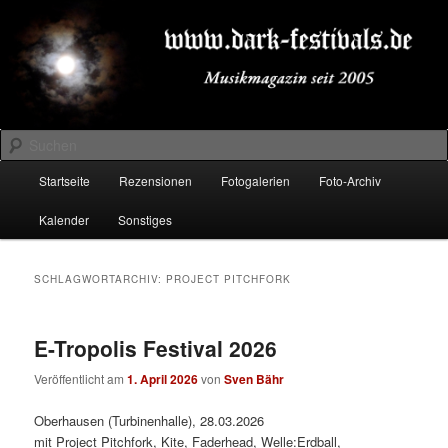
Zum
Zum
Musikmagazin seit 2005
primären
sekundären
Inhalt
Inhalt
springen
springen
DARK-FESTIVALS.DE
Suchen
Hauptmenü
Startseite
Rezensionen
Fotogalerien
Foto-Archiv
Kalender
Sonstiges
SCHLAGWORTARCHIV:
PROJECT PITCHFORK
E-Tropolis Festival 2026
Veröffentlicht am
1. April 2026
von
Sven Bähr
Oberhausen (Turbinenhalle), 28.03.2026
mit Project Pitchfork, Kite, Faderhead, Welle:Erdball,