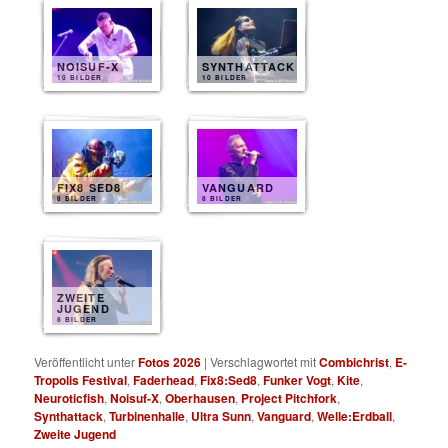
NOISUF-X
SYNTHATTACK
10 BILDER
10 BILDER
FIX8 SED8
VANGUARD
8 BILDER
8 BILDER
ZWEITE
JUGEND
8 BILDER
Veröffentlicht unter
Fotos 2026
|
Verschlagwortet mit
Combichrist
,
E-
Tropolis Festival
,
Faderhead
,
Fix8:Sed8
,
Funker Vogt
,
Kite
,
Neuroticfish
,
Noisuf-X
,
Oberhausen
,
Project Pitchfork
,
Synthattack
,
Turbinenhalle
,
Ultra Sunn
,
Vanguard
,
Welle:Erdball
,
Zweite Jugend