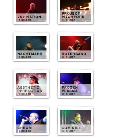
PROJECT
VNV NATION
PITCHFORK
15 BILDER
14 BILDER
NACHTMAHR
ROTERSAND
13 BILDER
12 BILDER
AESTHETIC
FROZEN
PERFECTION
PLASMA
11 BILDER
10 BILDER
CHROM
COM KILL
10 BILDER
10 BILDER