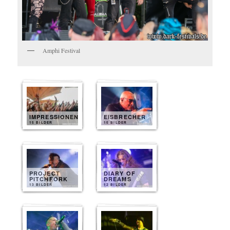
Amphi Festival
IMPRESSIONEN
EISBRECHER
15 BILDER
15 BILDER
PROJECT
DIARY OF
PITCHFORK
DREAMS
13 BILDER
12 BILDER