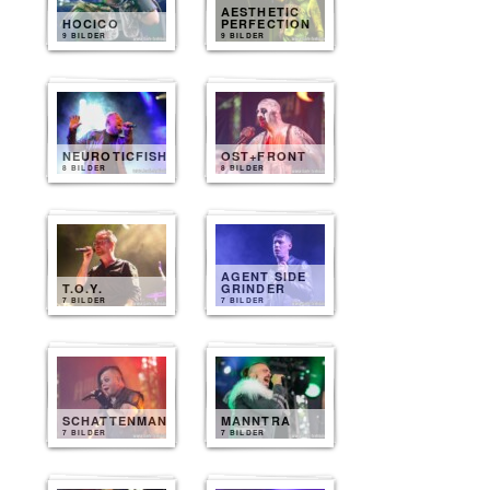
AESTHETIC
HOCICO
PERFECTION
9 BILDER
9 BILDER
NEUROTICFISH
OST+FRONT
8 BILDER
8 BILDER
AGENT SIDE
T.O.Y.
GRINDER
7 BILDER
7 BILDER
SCHATTENMANN
MANNTRA
7 BILDER
7 BILDER