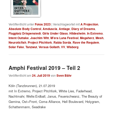
INTENT
OUTTAKE
7 BILDER
Veröffentlicht unter
Fotos 2023
|
Verschlagwortet mit
A Projection
,
Absolute Body Control
,
Amduscia
,
Antiage
,
Diary of Dreams
,
Flugplatz Drispenstedt
,
Girls Under Glass
,
Hildesheim
,
In Extremo
,
Intent Outtake
,
Joachim Witt
,
M'era Luna Festival
,
Megaherz
,
Mesh
,
Neuroticfish
,
Project Pitchfork
,
Rabia Sorda
,
Rave the Requiem
,
Solar Fake
,
Tanzwut
,
Versus Goliath
,
VV
,
Wisborg
Amphi Festival 2019 – Teil 2
Veröffentlicht am
24. Juli 2019
von
Sven Bähr
Köln (Tanzbrunnen), 21.07.2019
mit In Extremo, Project Pitchfork, White Lies, Faderhead,
Nachtmahr, Welle:Erdball, Janus, Feuerschwanz, The Beauty of
Gemina, Ost+Front, Coma Alliance, Hell Boulevard, Holygram,
Schattenmann, Seadrake