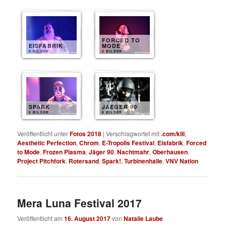
FORCED TO
EISFABRIK
MODE
9 BILDER
6 BILDER
SPARK
JAEGER 90
6 BILDER
6 BILDER
Veröffentlicht unter
Fotos 2018
|
Verschlagwortet mit
.com/kill
,
Aesthetic Perfection
,
Chrom
,
E-Tropolis Festival
,
Eisfabrik
,
Forced
to Mode
,
Frozen Plasma
,
Jäger 90
,
Nachtmahr
,
Oberhausen
,
Project Pitchfork
,
Rotersand
,
Spark!
,
Turbinenhalle
,
VNV Nation
Mera Luna Festival 2017
Veröffentlicht am
16. August 2017
von
Natalie Laube