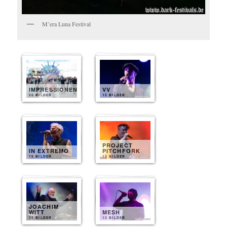
M’era Luna Festival
IMPRESSIONEN
VV
50 BILDER
15 BILDER
PROJECT
IN EXTREMO
PITCHFORK
15 BILDER
13 BILDER
JOACHIM
WITT
MESH
13 BILDER
12 BILDER