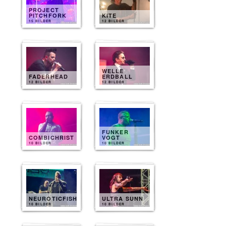
PROJECT
PITCHFORK
KITE
15 BILDER
12 BILDER
WELLE
FADERHEAD
ERDBALL
12 BILDER
12 BILDER
FUNKER
COMBICHRIST
VOGT
10 BILDER
10 BILDER
NEUROTICFISH
ULTRA SUNN
10 BILDER
10 BILDER