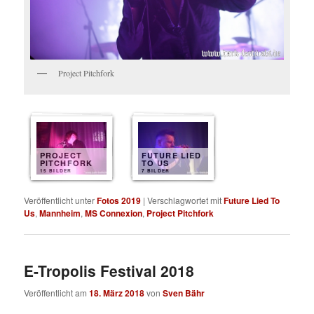
Project Pitchfork
PROJECT
FUTURE LIED
PITCHFORK
TO US
15 BILDER
7 BILDER
Veröffentlicht unter
Fotos 2019
|
Verschlagwortet mit
Future Lied To
Us
,
Mannheim
,
MS Connexion
,
Project Pitchfork
E-Tropolis Festival 2018
Veröffentlicht am
18. März 2018
von
Sven Bähr