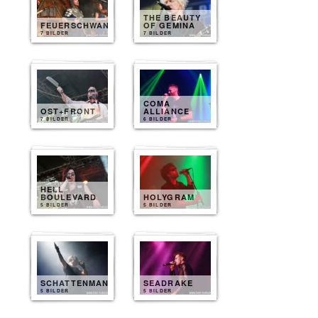
THE BEAUTY
FEUERSCHWANZ
OF GEMINA
7 BILDER
7 BILDER
COMA
OST+FRONT
ALLIANCE
7 BILDER
6 BILDER
HELL
BOULEVARD
HOLYGRAM
5 BILDER
5 BILDER
SCHATTENMANN
SEADRAKE
5 BILDER
5 BILDER