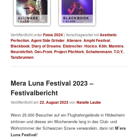
ALIENARE
BLACKBOOK
6 BILDER
6 BILDER
Veröffentlicht unter
Fotos 2024
|
Verschlagwortet mit
Aesthetic
Perfection
,
Agent Side Grinder
,
Alienare
,
Amphi Festival
,
Blackbook
,
Diary of Dreams
,
Eisbrecher
,
Hocico
,
Köln
,
Manntra
,
Neuroticfish
,
Ost+Front
,
Project Pitchfork
,
Schattenmann
,
T.O.Y.
,
Tanzbrunnen
Mera Luna Festival 2023 –
Festivalbericht
Veröffentlicht am
22. August 2023
von
Natalie Laube
Wenn 25.000 Besucher auf ein Flughafengelände in Hildesheim
strömen und dieses ein Wochenende lang in das Club- und
Wohnzimmer der Schwarzen Szene verwandeln, dann ist
M’era
Luna Festival
!