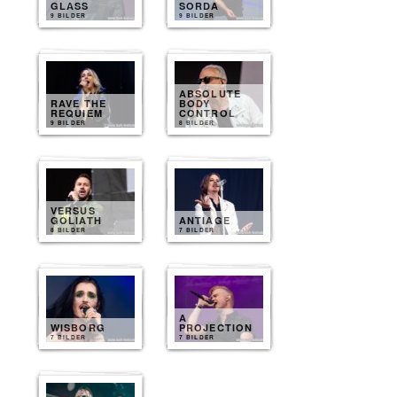
GLASS
SORDA
9 BILDER
9 BILDER
ABSOLUTE
RAVE THE
BODY
REQUIEM
CONTROL
9 BILDER
8 BILDER
VERSUS
GOLIATH
ANTIAGE
8 BILDER
7 BILDER
A
WISBORG
PROJECTION
7 BILDER
7 BILDER