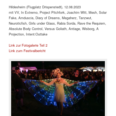
Hildesheim (Flugplatz Drispenstedt), 12.08.2023
mit VV, In Extremo, Project Pitchfork, Joachim Witt, Mesh, Solar
Fake, Amduscia, Diary of Dreams, Megaherz, Tanzwut,
Neuroticfish, Girls under Glass, Rabia Sorda, Rave the Requiem,
Absolute Body Control, Versus Goliath, Antiage, Wisborg, A
Projection, Intent:Outtake
Link zur Fotogalerie Teil 2
Link zum Festivalbericht