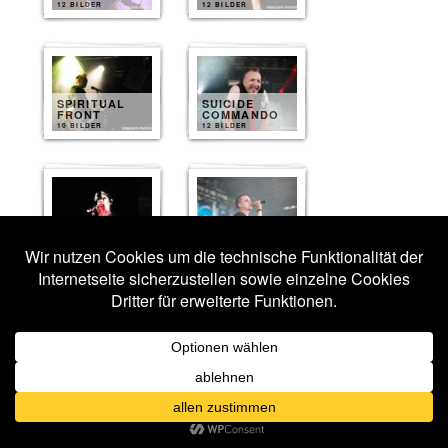
12 BILDER
12 BILDER
SPIRITUAL
SUICIDE
FRONT
COMMANDO
10 BILDER
12 BILDER
OST+FRONT
SOLAR FAKE
12 BILDER
11 BILDER
THE BEAUTY
OF GEMINA
UNZUCHT
10 BILDER
10 BILDER