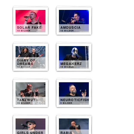
SOLAR FAKE
AMDUSCIA
10 BILDER
10 BILDER
DIARY OF
DREAMS
MEGAHERZ
10 BILDER
10 BILDER
TANZWUT
NEUROTICFISH
10 BILDER
9 BILDER
GIRLS UNDER
RABIA