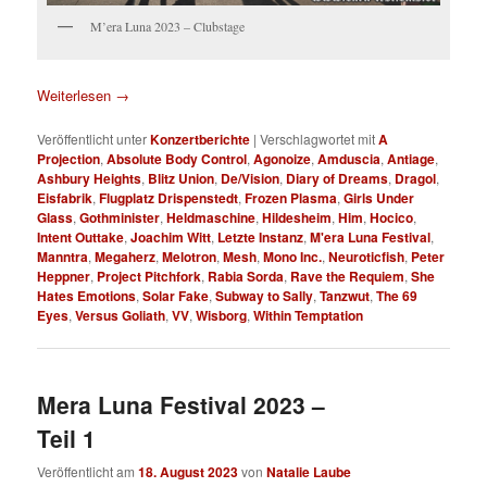
M’era Luna 2023 – Clubstage
Weiterlesen
→
Veröffentlicht unter
Konzertberichte
|
Verschlagwortet mit
A
Projection
,
Absolute Body Control
,
Agonoize
,
Amduscia
,
Antiage
,
Ashbury Heights
,
Blitz Union
,
De/Vision
,
Diary of Dreams
,
Dragol
,
Eisfabrik
,
Flugplatz Drispenstedt
,
Frozen Plasma
,
Girls Under
Glass
,
Gothminister
,
Heldmaschine
,
Hildesheim
,
Him
,
Hocico
,
Intent Outtake
,
Joachim Witt
,
Letzte Instanz
,
M'era Luna Festival
,
Manntra
,
Megaherz
,
Melotron
,
Mesh
,
Mono Inc.
,
Neuroticfish
,
Peter
Heppner
,
Project Pitchfork
,
Rabia Sorda
,
Rave the Requiem
,
She
Hates Emotions
,
Solar Fake
,
Subway to Sally
,
Tanzwut
,
The 69
Eyes
,
Versus Goliath
,
VV
,
Wisborg
,
Within Temptation
Mera Luna Festival 2023 –
Teil 1
Veröffentlicht am
18. August 2023
von
Natalie Laube