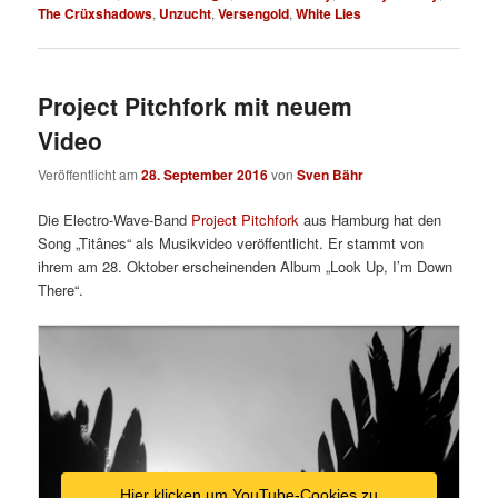
The Crüxshadows
,
Unzucht
,
Versengold
,
White Lies
Project Pitchfork mit neuem
Video
Veröffentlicht am
28. September 2016
von
Sven Bähr
Die Electro-Wave-Band
Project Pitchfork
aus Hamburg hat den
Song „Titânes“ als Musikvideo veröffentlicht. Er stammt von
ihrem am 28. Oktober erscheinenden Album „Look Up, I’m Down
There“.
Hier klicken um YouTube-Cookies zu