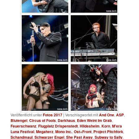
Veröffentlicht unter
Fotos 2017
|
Verschlagwortet mit
And One
,
ASP
,
Blutengel
,
Circus of Fools
,
Darkhaus
,
Eden Weint Im Grab
,
Feuerschwanz
,
Flugplatz Drispenstedt
,
Hildesheim
,
Korn
,
M'era
Luna Festival
,
Megaherz
,
Mono Inc.
,
Ost+Front
,
Project Pitchfork
,
Schandmaul
,
Schwarzer Engel
,
She Past Away
,
Subway to Sally
,