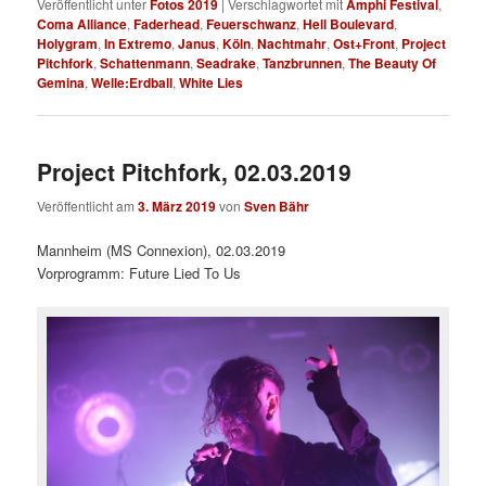
Veröffentlicht unter
Fotos 2019
|
Verschlagwortet mit
Amphi Festival
,
Coma Alliance
,
Faderhead
,
Feuerschwanz
,
Hell Boulevard
,
Holygram
,
In Extremo
,
Janus
,
Köln
,
Nachtmahr
,
Ost+Front
,
Project
Pitchfork
,
Schattenmann
,
Seadrake
,
Tanzbrunnen
,
The Beauty Of
Gemina
,
Welle:Erdball
,
White Lies
Project Pitchfork, 02.03.2019
Veröffentlicht am
3. März 2019
von
Sven Bähr
Mannheim (MS Connexion), 02.03.2019
Vorprogramm: Future Lied To Us