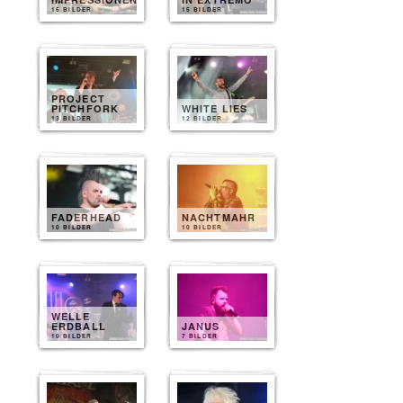
15 BILDER
15 BILDER
PROJECT
PITCHFORK
WHITE LIES
13 BILDER
12 BILDER
FADERHEAD
NACHTMAHR
10 BILDER
10 BILDER
WELLE
ERDBALL
JANUS
10 BILDER
7 BILDER