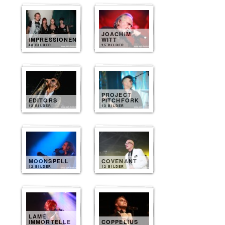
JOACHIM
IMPRESSIONEN
WITT
40 BILDER
15 BILDER
PROJECT
EDITORS
PITCHFORK
12 BILDER
13 BILDER
MOONSPELL
COVENANT
12 BILDER
12 BILDER
LAME
IMMORTELLE
COPPELIUS