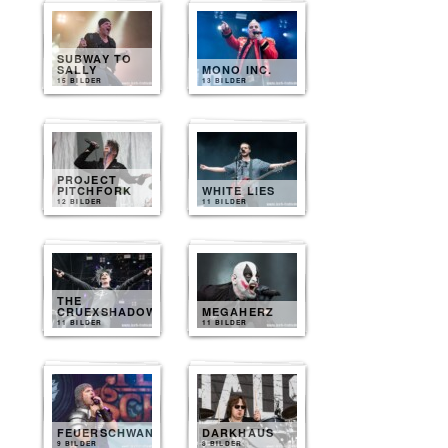
SUBWAY TO
SALLY
MONO INC.
15 BILDER
13 BILDER
PROJECT
PITCHFORK
WHITE LIES
12 BILDER
11 BILDER
THE
CRUEXSHADOWS
MEGAHERZ
11 BILDER
11 BILDER
FEUERSCHWANZ
DARKHAUS
9 BILDER
8 BILDER