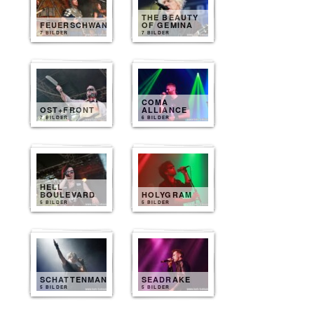
THE BEAUTY
FEUERSCHWANZ
OF GEMINA
7 BILDER
7 BILDER
COMA
OST+FRONT
ALLIANCE
7 BILDER
6 BILDER
HELL
BOULEVARD
HOLYGRAM
5 BILDER
5 BILDER
SCHATTENMANN
SEADRAKE
5 BILDER
5 BILDER