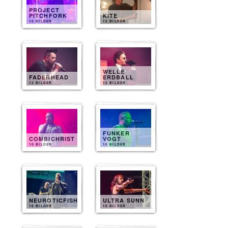
PROJECT
PITCHFORK
KITE
15 BILDER
12 BILDER
WELLE
FADERHEAD
ERDBALL
12 BILDER
12 BILDER
FUNKER
COMBICHRIST
VOGT
10 BILDER
10 BILDER
NEUROTICFISH
ULTRA SUNN
10 BILDER
10 BILDER