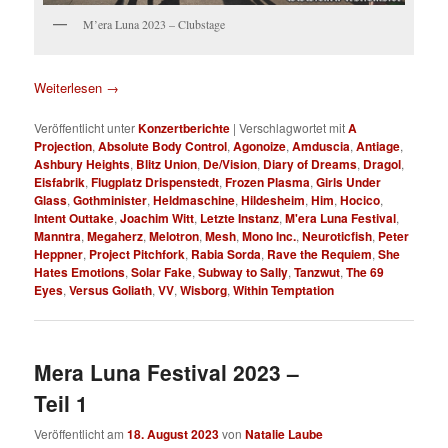
M’era Luna 2023 – Clubstage
Weiterlesen
→
Veröffentlicht unter
Konzertberichte
|
Verschlagwortet mit
A
Projection
,
Absolute Body Control
,
Agonoize
,
Amduscia
,
Antiage
,
Ashbury Heights
,
Blitz Union
,
De/Vision
,
Diary of Dreams
,
Dragol
,
Eisfabrik
,
Flugplatz Drispenstedt
,
Frozen Plasma
,
Girls Under
Glass
,
Gothminister
,
Heldmaschine
,
Hildesheim
,
Him
,
Hocico
,
Intent Outtake
,
Joachim Witt
,
Letzte Instanz
,
M'era Luna Festival
,
Manntra
,
Megaherz
,
Melotron
,
Mesh
,
Mono Inc.
,
Neuroticfish
,
Peter
Heppner
,
Project Pitchfork
,
Rabia Sorda
,
Rave the Requiem
,
She
Hates Emotions
,
Solar Fake
,
Subway to Sally
,
Tanzwut
,
The 69
Eyes
,
Versus Goliath
,
VV
,
Wisborg
,
Within Temptation
Mera Luna Festival 2023 –
Teil 1
Veröffentlicht am
18. August 2023
von
Natalie Laube