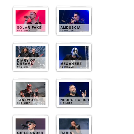
SOLAR FAKE
AMDUSCIA
10 BILDER
10 BILDER
DIARY OF
DREAMS
MEGAHERZ
10 BILDER
10 BILDER
TANZWUT
NEUROTICFISH
10 BILDER
9 BILDER
GIRLS UNDER
RABIA