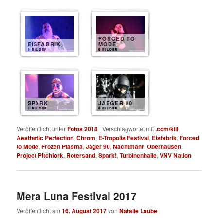
FORCED TO
EISFABRIK
MODE
9 BILDER
6 BILDER
SPARK
JAEGER 90
6 BILDER
6 BILDER
Veröffentlicht unter
Fotos 2018
|
Verschlagwortet mit
.com/kill
,
Aesthetic Perfection
,
Chrom
,
E-Tropolis Festival
,
Eisfabrik
,
Forced
to Mode
,
Frozen Plasma
,
Jäger 90
,
Nachtmahr
,
Oberhausen
,
Project Pitchfork
,
Rotersand
,
Spark!
,
Turbinenhalle
,
VNV Nation
Mera Luna Festival 2017
Veröffentlicht am
16. August 2017
von
Natalie Laube