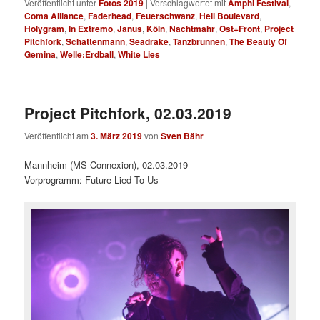
Veröffentlicht unter
Fotos 2019
|
Verschlagwortet mit
Amphi Festival
,
Coma Alliance
,
Faderhead
,
Feuerschwanz
,
Hell Boulevard
,
Holygram
,
In Extremo
,
Janus
,
Köln
,
Nachtmahr
,
Ost+Front
,
Project
Pitchfork
,
Schattenmann
,
Seadrake
,
Tanzbrunnen
,
The Beauty Of
Gemina
,
Welle:Erdball
,
White Lies
Project Pitchfork, 02.03.2019
Veröffentlicht am
3. März 2019
von
Sven Bähr
Mannheim (MS Connexion), 02.03.2019
Vorprogramm: Future Lied To Us