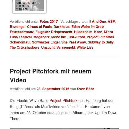
CIRCUS OF
FOOLS
7 BILDER
Veröffentlicht unter
Fotos 2017
|
Verschlagwortet mit
And One
,
ASP
,
Blutengel
,
Circus of Fools
,
Darkhaus
,
Eden Weint Im Grab
,
Feuerschwanz
,
Flugplatz Drispenstedt
,
Hildesheim
,
Korn
,
M'era
Luna Festival
,
Megaherz
,
Mono Inc.
,
Ost+Front
,
Project Pitchfork
,
Schandmaul
,
Schwarzer Engel
,
She Past Away
,
Subway to Sally
,
The Crüxshadows
,
Unzucht
,
Versengold
,
White Lies
Project Pitchfork mit neuem
Video
Veröffentlicht am
28. September 2016
von
Sven Bähr
Die Electro-Wave-Band
Project Pitchfork
aus Hamburg hat den
Song „Titânes“ als Musikvideo veröffentlicht. Er stammt von
ihrem am 28. Oktober erscheinenden Album „Look Up, I’m Down
There“.