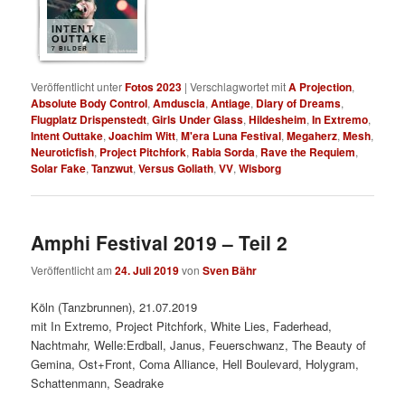
INTENT
OUTTAKE
7 BILDER
Veröffentlicht unter
Fotos 2023
|
Verschlagwortet mit
A Projection
,
Absolute Body Control
,
Amduscia
,
Antiage
,
Diary of Dreams
,
Flugplatz Drispenstedt
,
Girls Under Glass
,
Hildesheim
,
In Extremo
,
Intent Outtake
,
Joachim Witt
,
M'era Luna Festival
,
Megaherz
,
Mesh
,
Neuroticfish
,
Project Pitchfork
,
Rabia Sorda
,
Rave the Requiem
,
Solar Fake
,
Tanzwut
,
Versus Goliath
,
VV
,
Wisborg
Amphi Festival 2019 – Teil 2
Veröffentlicht am
24. Juli 2019
von
Sven Bähr
Köln (Tanzbrunnen), 21.07.2019
mit In Extremo, Project Pitchfork, White Lies, Faderhead,
Nachtmahr, Welle:Erdball, Janus, Feuerschwanz, The Beauty of
Gemina, Ost+Front, Coma Alliance, Hell Boulevard, Holygram,
Schattenmann, Seadrake