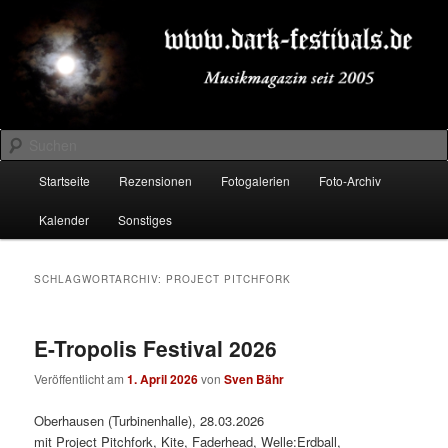
Zum
Zum
Musikmagazin seit 2005
primären
sekundären
Inhalt
Inhalt
springen
springen
DARK-FESTIVALS.DE
Suchen
Hauptmenü
Startseite
Rezensionen
Fotogalerien
Foto-Archiv
Kalender
Sonstiges
SCHLAGWORTARCHIV:
PROJECT PITCHFORK
E-Tropolis Festival 2026
Veröffentlicht am
1. April 2026
von
Sven Bähr
Oberhausen (Turbinenhalle), 28.03.2026
mit Project Pitchfork, Kite, Faderhead, Welle:Erdball,