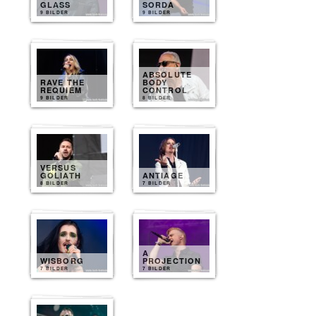
GLASS
SORDA
9 BILDER
9 BILDER
ABSOLUTE
RAVE THE
BODY
REQUIEM
CONTROL
9 BILDER
8 BILDER
VERSUS
GOLIATH
ANTIAGE
8 BILDER
7 BILDER
A
WISBORG
PROJECTION
7 BILDER
7 BILDER