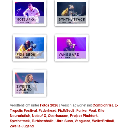
NOISUF-X
SYNTHATTACK
10 BILDER
10 BILDER
FIX8 SED8
VANGUARD
8 BILDER
8 BILDER
ZWEITE
JUGEND
8 BILDER
Veröffentlicht unter
Fotos 2026
|
Verschlagwortet mit
Combichrist
,
E-
Tropolis Festival
,
Faderhead
,
Fix8:Sed8
,
Funker Vogt
,
Kite
,
Neuroticfish
,
Noisuf-X
,
Oberhausen
,
Project Pitchfork
,
Synthattack
,
Turbinenhalle
,
Ultra Sunn
,
Vanguard
,
Welle:Erdball
,
Zweite Jugend