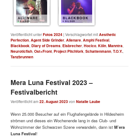
ALIENARE
BLACKBOOK
6 BILDER
6 BILDER
Veröffentlicht unter
Fotos 2024
|
Verschlagwortet mit
Aesthetic
Perfection
,
Agent Side Grinder
,
Alienare
,
Amphi Festival
,
Blackbook
,
Diary of Dreams
,
Eisbrecher
,
Hocico
,
Köln
,
Manntra
,
Neuroticfish
,
Ost+Front
,
Project Pitchfork
,
Schattenmann
,
T.O.Y.
,
Tanzbrunnen
Mera Luna Festival 2023 –
Festivalbericht
Veröffentlicht am
22. August 2023
von
Natalie Laube
Wenn 25.000 Besucher auf ein Flughafengelände in Hildesheim
strömen und dieses ein Wochenende lang in das Club- und
Wohnzimmer der Schwarzen Szene verwandeln, dann ist
M’era
Luna Festival
!