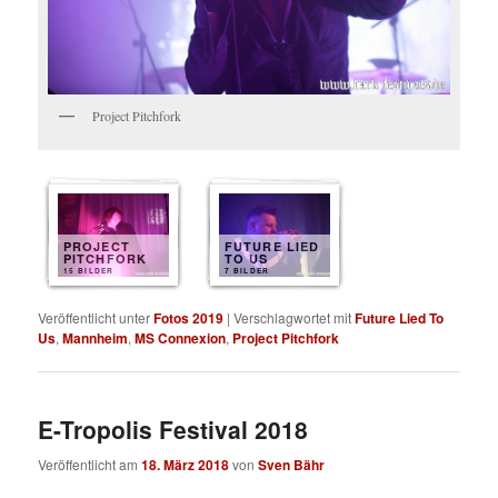
Project Pitchfork
PROJECT
FUTURE LIED
PITCHFORK
TO US
15 BILDER
7 BILDER
Veröffentlicht unter
Fotos 2019
|
Verschlagwortet mit
Future Lied To
Us
,
Mannheim
,
MS Connexion
,
Project Pitchfork
E-Tropolis Festival 2018
Veröffentlicht am
18. März 2018
von
Sven Bähr