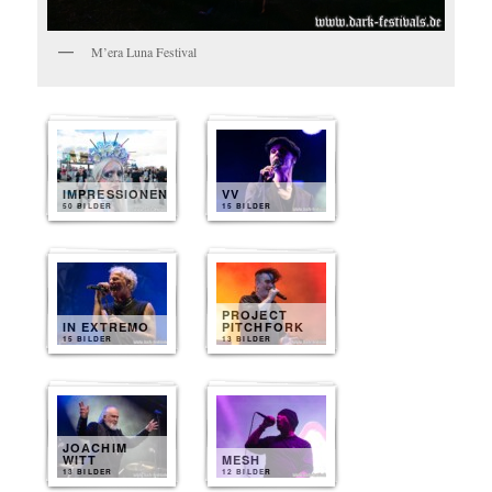
M’era Luna Festival
IMPRESSIONEN
VV
50 BILDER
15 BILDER
PROJECT
IN EXTREMO
PITCHFORK
15 BILDER
13 BILDER
JOACHIM
WITT
MESH
13 BILDER
12 BILDER