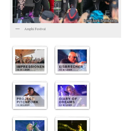
Amphi Festival
IMPRESSIONEN
EISBRECHER
15 BILDER
15 BILDER
PROJECT
DIARY OF
PITCHFORK
DREAMS
13 BILDER
12 BILDER