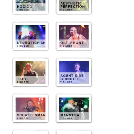
AESTHETIC
HOCICO
PERFECTION
9 BILDER
9 BILDER
NEUROTICFISH
OST+FRONT
8 BILDER
8 BILDER
AGENT SIDE
T.O.Y.
GRINDER
7 BILDER
7 BILDER
SCHATTENMANN
MANNTRA
7 BILDER
7 BILDER