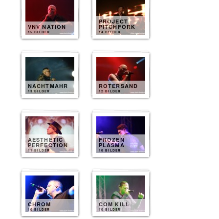
PROJECT
VNV NATION
PITCHFORK
15 BILDER
14 BILDER
NACHTMAHR
ROTERSAND
13 BILDER
12 BILDER
AESTHETIC
FROZEN
PERFECTION
PLASMA
11 BILDER
10 BILDER
CHROM
COM KILL
10 BILDER
10 BILDER