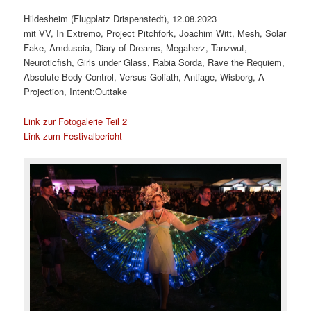
Hildesheim (Flugplatz Drispenstedt), 12.08.2023
mit VV, In Extremo, Project Pitchfork, Joachim Witt, Mesh, Solar
Fake, Amduscia, Diary of Dreams, Megaherz, Tanzwut,
Neuroticfish, Girls under Glass, Rabia Sorda, Rave the Requiem,
Absolute Body Control, Versus Goliath, Antiage, Wisborg, A
Projection, Intent:Outtake
Link zur Fotogalerie Teil 2
Link zum Festivalbericht