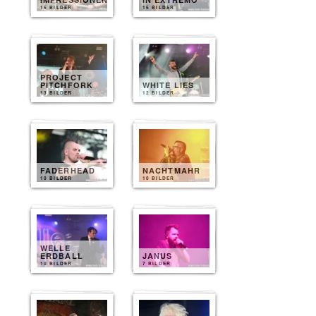
15 BILDER
15 BILDER
PROJECT
PITCHFORK
WHITE LIES
13 BILDER
12 BILDER
FADERHEAD
NACHTMAHR
10 BILDER
10 BILDER
WELLE
ERDBALL
JANUS
10 BILDER
7 BILDER