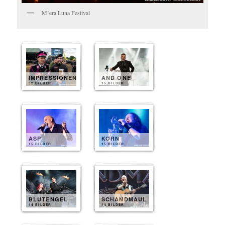
M’era Luna Festival
IMPRESSIONEN
AND ONE
52 BILDER
15 BILDER
ASP
KORN
15 BILDER
15 BILDER
BLUTENGEL
SCHANDMAUL
14 BILDER
14 BILDER