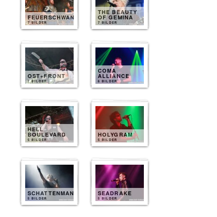
THE BEAUTY
FEUERSCHWANZ
OF GEMINA
7 BILDER
7 BILDER
COMA
OST+FRONT
ALLIANCE
7 BILDER
6 BILDER
HELL
BOULEVARD
HOLYGRAM
5 BILDER
5 BILDER
SCHATTENMANN
SEADRAKE
5 BILDER
5 BILDER