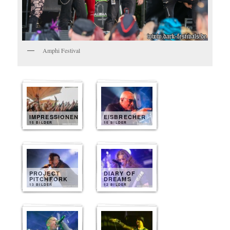
Amphi Festival
IMPRESSIONEN
EISBRECHER
15 BILDER
15 BILDER
PROJECT
DIARY OF
PITCHFORK
DREAMS
13 BILDER
12 BILDER