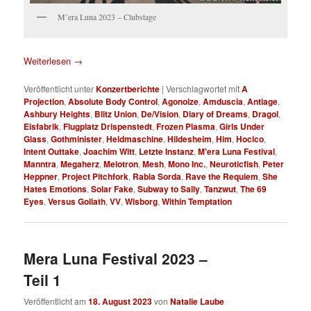
M’era Luna 2023 – Clubstage
Weiterlesen
→
Veröffentlicht unter
Konzertberichte
|
Verschlagwortet mit
A
Projection
,
Absolute Body Control
,
Agonoize
,
Amduscia
,
Antiage
,
Ashbury Heights
,
Blitz Union
,
De/Vision
,
Diary of Dreams
,
Dragol
,
Eisfabrik
,
Flugplatz Drispenstedt
,
Frozen Plasma
,
Girls Under
Glass
,
Gothminister
,
Heldmaschine
,
Hildesheim
,
Him
,
Hocico
,
Intent Outtake
,
Joachim Witt
,
Letzte Instanz
,
M'era Luna Festival
,
Manntra
,
Megaherz
,
Melotron
,
Mesh
,
Mono Inc.
,
Neuroticfish
,
Peter
Heppner
,
Project Pitchfork
,
Rabia Sorda
,
Rave the Requiem
,
She
Hates Emotions
,
Solar Fake
,
Subway to Sally
,
Tanzwut
,
The 69
Eyes
,
Versus Goliath
,
VV
,
Wisborg
,
Within Temptation
Mera Luna Festival 2023 –
Teil 1
Veröffentlicht am
18. August 2023
von
Natalie Laube