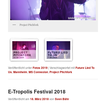
Project Pitchfork
PROJECT
FUTURE LIED
PITCHFORK
TO US
15 BILDER
7 BILDER
Veröffentlicht unter
Fotos 2019
|
Verschlagwortet mit
Future Lied To
Us
,
Mannheim
,
MS Connexion
,
Project Pitchfork
E-Tropolis Festival 2018
Veröffentlicht am
18. März 2018
von
Sven Bähr