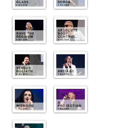
GLASS
SORDA
9 BILDER
9 BILDER
ABSOLUTE
RAVE THE
BODY
REQUIEM
CONTROL
9 BILDER
8 BILDER
VERSUS
GOLIATH
ANTIAGE
8 BILDER
7 BILDER
A
WISBORG
PROJECTION
7 BILDER
7 BILDER