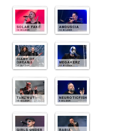
SOLAR FAKE
AMDUSCIA
10 BILDER
10 BILDER
DIARY OF
DREAMS
MEGAHERZ
10 BILDER
10 BILDER
TANZWUT
NEUROTICFISH
10 BILDER
9 BILDER
GIRLS UNDER
RABIA