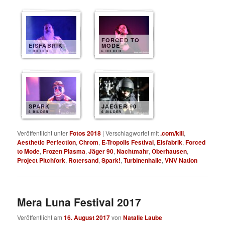
FORCED TO
EISFABRIK
MODE
9 BILDER
6 BILDER
SPARK
JAEGER 90
6 BILDER
6 BILDER
Veröffentlicht unter
Fotos 2018
|
Verschlagwortet mit
.com/kill
,
Aesthetic Perfection
,
Chrom
,
E-Tropolis Festival
,
Eisfabrik
,
Forced
to Mode
,
Frozen Plasma
,
Jäger 90
,
Nachtmahr
,
Oberhausen
,
Project Pitchfork
,
Rotersand
,
Spark!
,
Turbinenhalle
,
VNV Nation
Mera Luna Festival 2017
Veröffentlicht am
16. August 2017
von
Natalie Laube