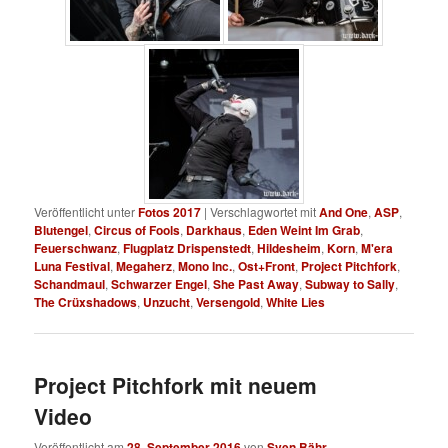
Veröffentlicht unter
Fotos 2017
|
Verschlagwortet mit
And One
,
ASP
,
Blutengel
,
Circus of Fools
,
Darkhaus
,
Eden Weint Im Grab
,
Feuerschwanz
,
Flugplatz Drispenstedt
,
Hildesheim
,
Korn
,
M'era
Luna Festival
,
Megaherz
,
Mono Inc.
,
Ost+Front
,
Project Pitchfork
,
Schandmaul
,
Schwarzer Engel
,
She Past Away
,
Subway to Sally
,
The Crüxshadows
,
Unzucht
,
Versengold
,
White Lies
Project Pitchfork mit neuem
Video
Veröffentlicht am
28. September 2016
von
Sven Bähr