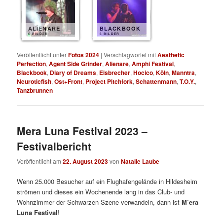
ALIENARE
BLACKBOOK
6 BILDER
6 BILDER
Veröffentlicht unter
Fotos 2024
|
Verschlagwortet mit
Aesthetic
Perfection
,
Agent Side Grinder
,
Alienare
,
Amphi Festival
,
Blackbook
,
Diary of Dreams
,
Eisbrecher
,
Hocico
,
Köln
,
Manntra
,
Neuroticfish
,
Ost+Front
,
Project Pitchfork
,
Schattenmann
,
T.O.Y.
,
Tanzbrunnen
Mera Luna Festival 2023 –
Festivalbericht
Veröffentlicht am
22. August 2023
von
Natalie Laube
Wenn 25.000 Besucher auf ein Flughafengelände in Hildesheim
strömen und dieses ein Wochenende lang in das Club- und
Wohnzimmer der Schwarzen Szene verwandeln, dann ist
M’era
Luna Festival
!