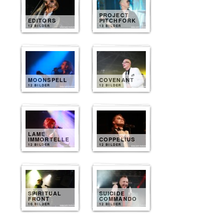
PROJECT
EDITORS
PITCHFORK
12 BILDER
13 BILDER
MOONSPELL
COVENANT
12 BILDER
12 BILDER
LAME
IMMORTELLE
COPPELIUS
12 BILDER
12 BILDER
SPIRITUAL
SUICIDE
FRONT
COMMANDO
10 BILDER
12 BILDER