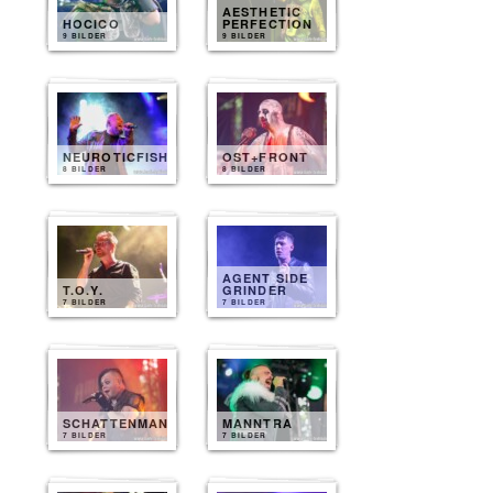
AESTHETIC
HOCICO
PERFECTION
9 BILDER
9 BILDER
NEUROTICFISH
OST+FRONT
8 BILDER
8 BILDER
AGENT SIDE
T.O.Y.
GRINDER
7 BILDER
7 BILDER
SCHATTENMANN
MANNTRA
7 BILDER
7 BILDER