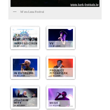
M’era Luna Festival
IMPRESSIONEN
VV
50 BILDER
15 BILDER
PROJECT
IN EXTREMO
PITCHFORK
15 BILDER
13 BILDER
JOACHIM
WITT
MESH
13 BILDER
12 BILDER