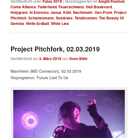
Veröffentlicht unter
Fotos 2019
|
Verschlagwortet mit
Amphi Festival
,
Coma Alliance
,
Faderhead
,
Feuerschwanz
,
Hell Boulevard
,
Holygram
,
In Extremo
,
Janus
,
Köln
,
Nachtmahr
,
Ost+Front
,
Project
Pitchfork
,
Schattenmann
,
Seadrake
,
Tanzbrunnen
,
The Beauty Of
Gemina
,
Welle:Erdball
,
White Lies
Project Pitchfork, 02.03.2019
Veröffentlicht am
3. März 2019
von
Sven Bähr
Mannheim (MS Connexion), 02.03.2019
Vorprogramm: Future Lied To Us