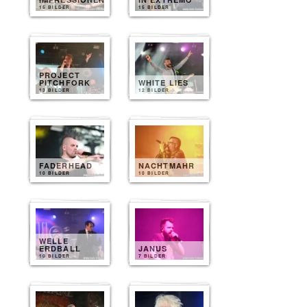
15 BILDER
15 BILDER
PROJECT
PITCHFORK
WHITE LIES
13 BILDER
12 BILDER
FADERHEAD
NACHTMAHR
10 BILDER
10 BILDER
WELLE
ERDBALL
JANUS
10 BILDER
7 BILDER