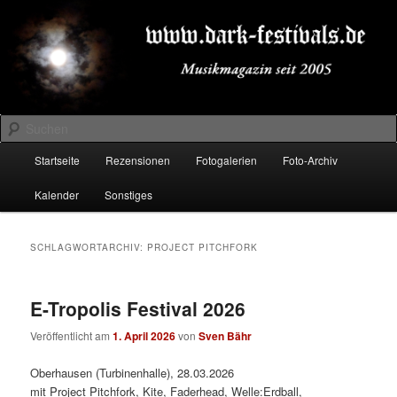
Zum
Zum
Musikmagazin seit 2005
primären
sekundären
Inhalt
Inhalt
springen
springen
DARK-FESTIVALS.DE
Suchen
Hauptmenü
Startseite
Rezensionen
Fotogalerien
Foto-Archiv
Kalender
Sonstiges
SCHLAGWORTARCHIV:
PROJECT PITCHFORK
E-Tropolis Festival 2026
Veröffentlicht am
1. April 2026
von
Sven Bähr
Oberhausen (Turbinenhalle), 28.03.2026
mit Project Pitchfork, Kite, Faderhead, Welle:Erdball,