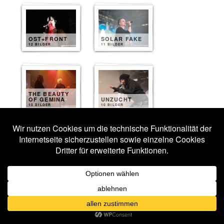
OST+FRONT
SOLAR FAKE
12 BILDER
11 BILDER
THE BEAUTY
OF GEMINA
UNZUCHT
10 BILDER
10 BILDER
MANTUS
TUESN
9 BILDER
8 BILDER
BEYOND
OBSESSION
XOTOX