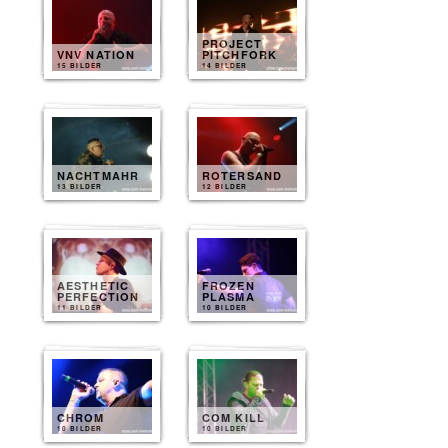
PROJECT
VNV NATION
PITCHFORK
15 BILDER
14 BILDER
NACHTMAHR
ROTERSAND
13 BILDER
12 BILDER
AESTHETIC
FROZEN
PERFECTION
PLASMA
11 BILDER
10 BILDER
CHROM
COM KILL
10 BILDER
10 BILDER