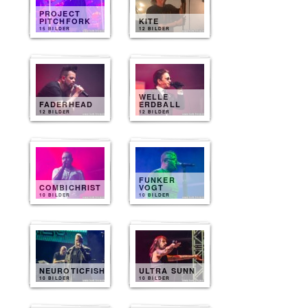
PROJECT
PITCHFORK
KITE
15 BILDER
12 BILDER
WELLE
FADERHEAD
ERDBALL
12 BILDER
12 BILDER
FUNKER
COMBICHRIST
VOGT
10 BILDER
10 BILDER
NEUROTICFISH
ULTRA SUNN
10 BILDER
10 BILDER