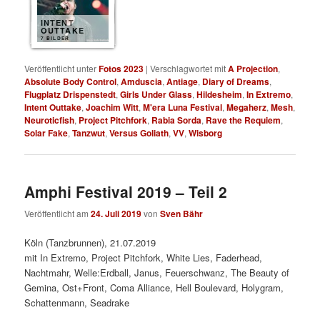
INTENT
OUTTAKE
7 BILDER
Veröffentlicht unter
Fotos 2023
|
Verschlagwortet mit
A Projection
,
Absolute Body Control
,
Amduscia
,
Antiage
,
Diary of Dreams
,
Flugplatz Drispenstedt
,
Girls Under Glass
,
Hildesheim
,
In Extremo
,
Intent Outtake
,
Joachim Witt
,
M'era Luna Festival
,
Megaherz
,
Mesh
,
Neuroticfish
,
Project Pitchfork
,
Rabia Sorda
,
Rave the Requiem
,
Solar Fake
,
Tanzwut
,
Versus Goliath
,
VV
,
Wisborg
Amphi Festival 2019 – Teil 2
Veröffentlicht am
24. Juli 2019
von
Sven Bähr
Köln (Tanzbrunnen), 21.07.2019
mit In Extremo, Project Pitchfork, White Lies, Faderhead,
Nachtmahr, Welle:Erdball, Janus, Feuerschwanz, The Beauty of
Gemina, Ost+Front, Coma Alliance, Hell Boulevard, Holygram,
Schattenmann, Seadrake