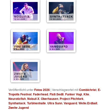
NOISUF-X
SYNTHATTACK
10 BILDER
10 BILDER
FIX8 SED8
VANGUARD
8 BILDER
8 BILDER
ZWEITE
JUGEND
8 BILDER
Veröffentlicht unter
Fotos 2026
|
Verschlagwortet mit
Combichrist
,
E-
Tropolis Festival
,
Faderhead
,
Fix8:Sed8
,
Funker Vogt
,
Kite
,
Neuroticfish
,
Noisuf-X
,
Oberhausen
,
Project Pitchfork
,
Synthattack
,
Turbinenhalle
,
Ultra Sunn
,
Vanguard
,
Welle:Erdball
,
Zweite Jugend