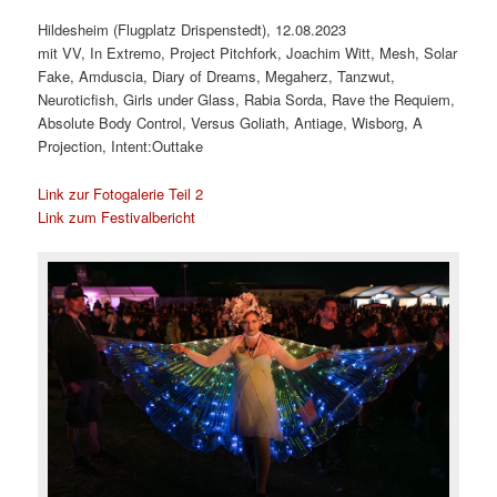
Hildesheim (Flugplatz Drispenstedt), 12.08.2023
mit VV, In Extremo, Project Pitchfork, Joachim Witt, Mesh, Solar
Fake, Amduscia, Diary of Dreams, Megaherz, Tanzwut,
Neuroticfish, Girls under Glass, Rabia Sorda, Rave the Requiem,
Absolute Body Control, Versus Goliath, Antiage, Wisborg, A
Projection, Intent:Outtake
Link zur Fotogalerie Teil 2
Link zum Festivalbericht