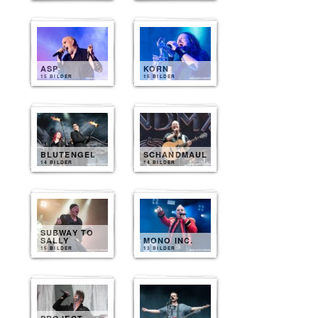
ASP
KORN
15 BILDER
15 BILDER
BLUTENGEL
SCHANDMAUL
14 BILDER
14 BILDER
SUBWAY TO
SALLY
MONO INC.
15 BILDER
13 BILDER