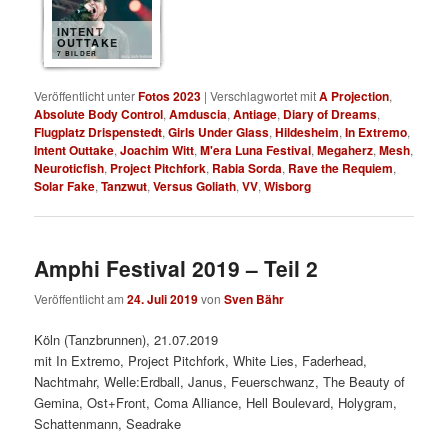
INTENT
OUTTAKE
7 BILDER
Veröffentlicht unter
Fotos 2023
|
Verschlagwortet mit
A Projection
,
Absolute Body Control
,
Amduscia
,
Antiage
,
Diary of Dreams
,
Flugplatz Drispenstedt
,
Girls Under Glass
,
Hildesheim
,
In Extremo
,
Intent Outtake
,
Joachim Witt
,
M'era Luna Festival
,
Megaherz
,
Mesh
,
Neuroticfish
,
Project Pitchfork
,
Rabia Sorda
,
Rave the Requiem
,
Solar Fake
,
Tanzwut
,
Versus Goliath
,
VV
,
Wisborg
Amphi Festival 2019 – Teil 2
Veröffentlicht am
24. Juli 2019
von
Sven Bähr
Köln (Tanzbrunnen), 21.07.2019
mit In Extremo, Project Pitchfork, White Lies, Faderhead,
Nachtmahr, Welle:Erdball, Janus, Feuerschwanz, The Beauty of
Gemina, Ost+Front, Coma Alliance, Hell Boulevard, Holygram,
Schattenmann, Seadrake