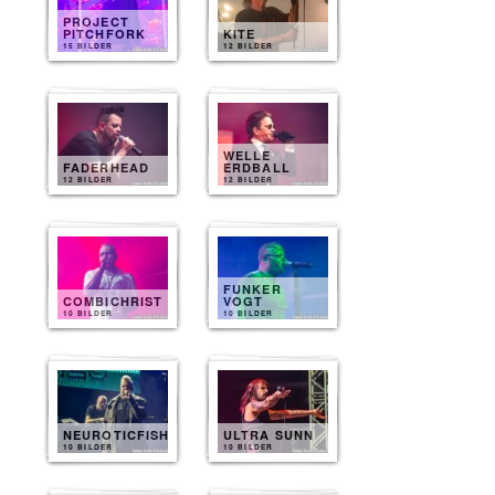
PROJECT
PITCHFORK
KITE
15 BILDER
12 BILDER
WELLE
FADERHEAD
ERDBALL
12 BILDER
12 BILDER
FUNKER
COMBICHRIST
VOGT
10 BILDER
10 BILDER
NEUROTICFISH
ULTRA SUNN
10 BILDER
10 BILDER