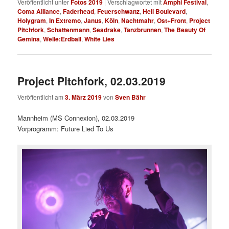
Veröffentlicht unter
Fotos 2019
|
Verschlagwortet mit
Amphi Festival
,
Coma Alliance
,
Faderhead
,
Feuerschwanz
,
Hell Boulevard
,
Holygram
,
In Extremo
,
Janus
,
Köln
,
Nachtmahr
,
Ost+Front
,
Project
Pitchfork
,
Schattenmann
,
Seadrake
,
Tanzbrunnen
,
The Beauty Of
Gemina
,
Welle:Erdball
,
White Lies
Project Pitchfork, 02.03.2019
Veröffentlicht am
3. März 2019
von
Sven Bähr
Mannheim (MS Connexion), 02.03.2019
Vorprogramm: Future Lied To Us