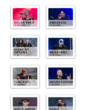
SOLAR FAKE
AMDUSCIA
10 BILDER
10 BILDER
DIARY OF
DREAMS
MEGAHERZ
10 BILDER
10 BILDER
TANZWUT
NEUROTICFISH
10 BILDER
9 BILDER
GIRLS UNDER
RABIA