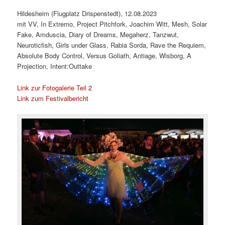
Hildesheim (Flugplatz Drispenstedt), 12.08.2023
mit VV, In Extremo, Project Pitchfork, Joachim Witt, Mesh, Solar
Fake, Amduscia, Diary of Dreams, Megaherz, Tanzwut,
Neuroticfish, Girls under Glass, Rabia Sorda, Rave the Requiem,
Absolute Body Control, Versus Goliath, Antiage, Wisborg, A
Projection, Intent:Outtake
Link zur Fotogalerie Teil 2
Link zum Festivalbericht