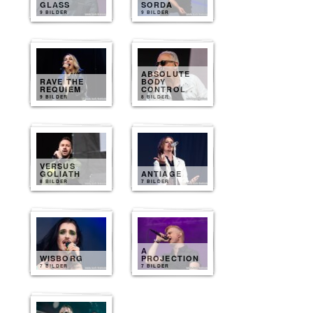
GLASS
SORDA
9 BILDER
9 BILDER
ABSOLUTE
RAVE THE
BODY
REQUIEM
CONTROL
9 BILDER
8 BILDER
VERSUS
GOLIATH
ANTIAGE
8 BILDER
7 BILDER
A
WISBORG
PROJECTION
7 BILDER
7 BILDER