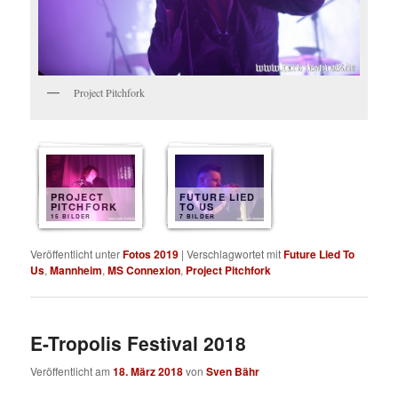
Project Pitchfork
PROJECT
FUTURE LIED
PITCHFORK
TO US
15 BILDER
7 BILDER
Veröffentlicht unter
Fotos 2019
|
Verschlagwortet mit
Future Lied To
Us
,
Mannheim
,
MS Connexion
,
Project Pitchfork
E-Tropolis Festival 2018
Veröffentlicht am
18. März 2018
von
Sven Bähr