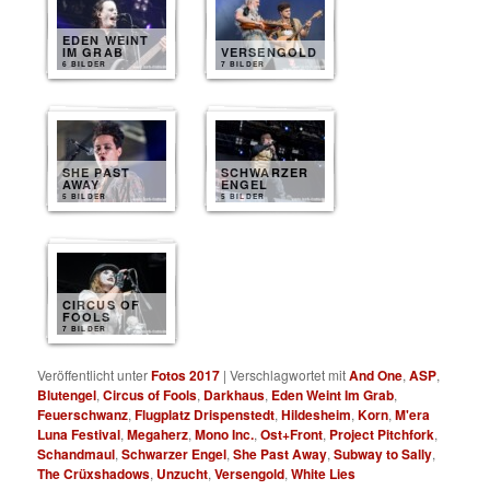
EDEN WEINT
IM GRAB
VERSENGOLD
6 BILDER
7 BILDER
SHE PAST
SCHWARZER
AWAY
ENGEL
5 BILDER
5 BILDER
CIRCUS OF
FOOLS
7 BILDER
Veröffentlicht unter
Fotos 2017
|
Verschlagwortet mit
And One
,
ASP
,
Blutengel
,
Circus of Fools
,
Darkhaus
,
Eden Weint Im Grab
,
Feuerschwanz
,
Flugplatz Drispenstedt
,
Hildesheim
,
Korn
,
M'era
Luna Festival
,
Megaherz
,
Mono Inc.
,
Ost+Front
,
Project Pitchfork
,
Schandmaul
,
Schwarzer Engel
,
She Past Away
,
Subway to Sally
,
The Crüxshadows
,
Unzucht
,
Versengold
,
White Lies