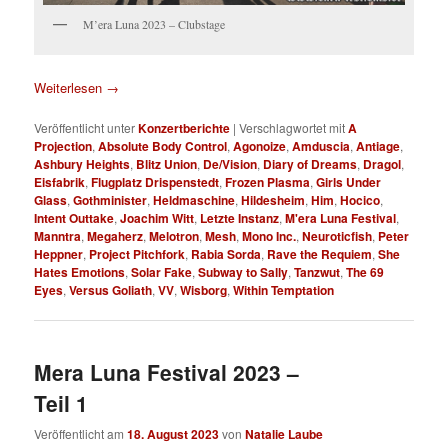
M’era Luna 2023 – Clubstage
Weiterlesen
→
Veröffentlicht unter
Konzertberichte
|
Verschlagwortet mit
A
Projection
,
Absolute Body Control
,
Agonoize
,
Amduscia
,
Antiage
,
Ashbury Heights
,
Blitz Union
,
De/Vision
,
Diary of Dreams
,
Dragol
,
Eisfabrik
,
Flugplatz Drispenstedt
,
Frozen Plasma
,
Girls Under
Glass
,
Gothminister
,
Heldmaschine
,
Hildesheim
,
Him
,
Hocico
,
Intent Outtake
,
Joachim Witt
,
Letzte Instanz
,
M'era Luna Festival
,
Manntra
,
Megaherz
,
Melotron
,
Mesh
,
Mono Inc.
,
Neuroticfish
,
Peter
Heppner
,
Project Pitchfork
,
Rabia Sorda
,
Rave the Requiem
,
She
Hates Emotions
,
Solar Fake
,
Subway to Sally
,
Tanzwut
,
The 69
Eyes
,
Versus Goliath
,
VV
,
Wisborg
,
Within Temptation
Mera Luna Festival 2023 –
Teil 1
Veröffentlicht am
18. August 2023
von
Natalie Laube