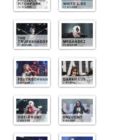
PROJECT
PITCHFORK
WHITE LIES
12 BILDER
11 BILDER
THE
CRUEXSHADOWS
MEGAHERZ
11 BILDER
11 BILDER
FEUERSCHWANZ
DARKHAUS
9 BILDER
8 BILDER
OST+FRONT
UNZUCHT
7 BILDER
6 BILDER