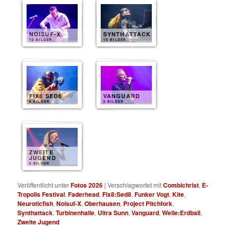
NOISUF-X
SYNTHATTACK
10 BILDER
10 BILDER
FIX8 SED8
VANGUARD
8 BILDER
8 BILDER
ZWEITE
JUGEND
8 BILDER
Veröffentlicht unter
Fotos 2026
|
Verschlagwortet mit
Combichrist
,
E-
Tropolis Festival
,
Faderhead
,
Fix8:Sed8
,
Funker Vogt
,
Kite
,
Neuroticfish
,
Noisuf-X
,
Oberhausen
,
Project Pitchfork
,
Synthattack
,
Turbinenhalle
,
Ultra Sunn
,
Vanguard
,
Welle:Erdball
,
Zweite Jugend