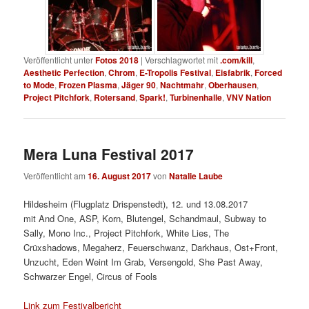
Veröffentlicht unter
Fotos 2018
|
Verschlagwortet mit
.com/kill
,
Aesthetic Perfection
,
Chrom
,
E-Tropolis Festival
,
Eisfabrik
,
Forced
to Mode
,
Frozen Plasma
,
Jäger 90
,
Nachtmahr
,
Oberhausen
,
Project Pitchfork
,
Rotersand
,
Spark!
,
Turbinenhalle
,
VNV Nation
Mera Luna Festival 2017
Veröffentlicht am
16. August 2017
von
Natalie Laube
Hildesheim (Flugplatz Drispenstedt), 12. und 13.08.2017
mit And One, ASP, Korn, Blutengel, Schandmaul, Subway to
Sally, Mono Inc., Project Pitchfork, White Lies, The
Crüxshadows, Megaherz, Feuerschwanz, Darkhaus, Ost+Front,
Unzucht, Eden Weint Im Grab, Versengold, She Past Away,
Schwarzer Engel, Circus of Fools
Link zum Festivalbericht