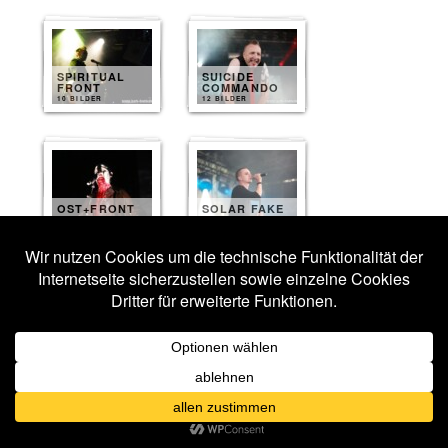
SPIRITUAL
SUICIDE
FRONT
COMMANDO
10 BILDER
12 BILDER
OST+FRONT
SOLAR FAKE
12 BILDER
11 BILDER
THE BEAUTY
OF GEMINA
UNZUCHT
10 BILDER
10 BILDER