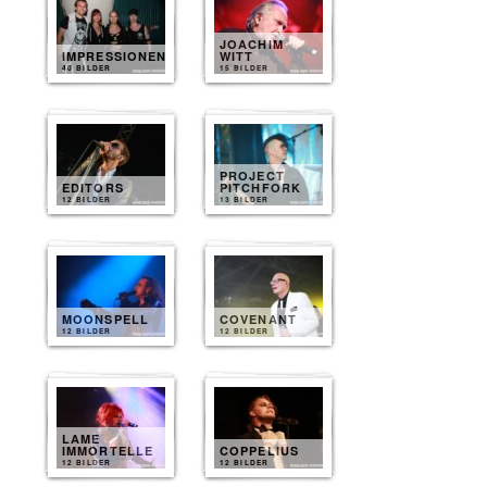
JOACHIM
IMPRESSIONEN
WITT
40 BILDER
15 BILDER
PROJECT
EDITORS
PITCHFORK
12 BILDER
13 BILDER
MOONSPELL
COVENANT
12 BILDER
12 BILDER
LAME
IMMORTELLE
COPPELIUS
12 BILDER
12 BILDER