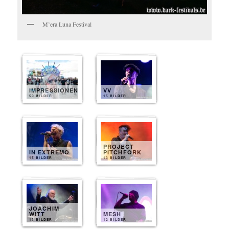
M’era Luna Festival
IMPRESSIONEN
VV
50 BILDER
15 BILDER
PROJECT
IN EXTREMO
PITCHFORK
15 BILDER
13 BILDER
JOACHIM
WITT
MESH
13 BILDER
12 BILDER