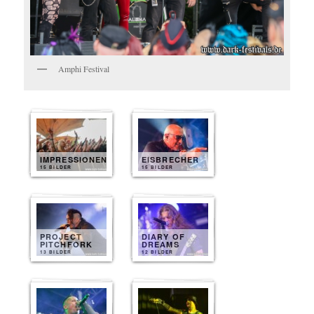
Amphi Festival
IMPRESSIONEN
EISBRECHER
15 BILDER
15 BILDER
PROJECT
DIARY OF
PITCHFORK
DREAMS
13 BILDER
12 BILDER