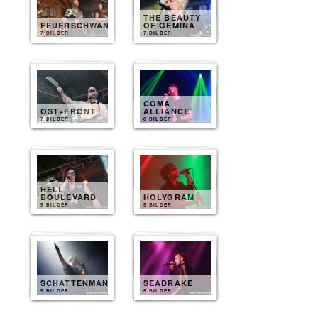
THE BEAUTY
FEUERSCHWANZ
OF GEMINA
7 BILDER
7 BILDER
COMA
OST+FRONT
ALLIANCE
7 BILDER
6 BILDER
HELL
BOULEVARD
HOLYGRAM
5 BILDER
5 BILDER
SCHATTENMANN
SEADRAKE
5 BILDER
5 BILDER