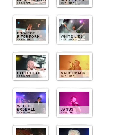
15 BILDER
15 BILDER
PROJECT
PITCHFORK
WHITE LIES
13 BILDER
12 BILDER
FADERHEAD
NACHTMAHR
10 BILDER
10 BILDER
WELLE
ERDBALL
JANUS
10 BILDER
7 BILDER