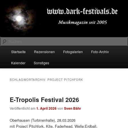
Zum
Zum
Musikmagazin seit 2005
primären
sekundären
Inhalt
Inhalt
springen
springen
DARK-FESTIVALS.DE
Suchen
Hauptmenü
Startseite
Rezensionen
Fotogalerien
Foto-Archiv
Kalender
Sonstiges
SCHLAGWORTARCHIV:
PROJECT PITCHFORK
E-Tropolis Festival 2026
Veröffentlicht am
1. April 2026
von
Sven Bähr
Oberhausen (Turbinenhalle), 28.03.2026
mit Project Pitchfork, Kite, Faderhead, Welle:Erdball,