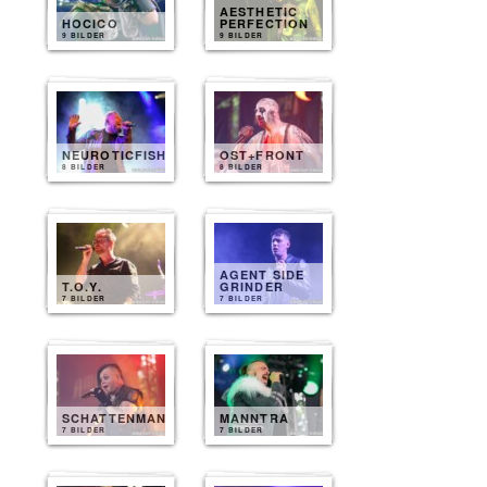
AESTHETIC
HOCICO
PERFECTION
9 BILDER
9 BILDER
NEUROTICFISH
OST+FRONT
8 BILDER
8 BILDER
AGENT SIDE
T.O.Y.
GRINDER
7 BILDER
7 BILDER
SCHATTENMANN
MANNTRA
7 BILDER
7 BILDER