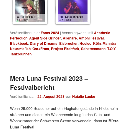
ALIENARE
BLACKBOOK
6 BILDER
6 BILDER
Veröffentlicht unter
Fotos 2024
|
Verschlagwortet mit
Aesthetic
Perfection
,
Agent Side Grinder
,
Alienare
,
Amphi Festival
,
Blackbook
,
Diary of Dreams
,
Eisbrecher
,
Hocico
,
Köln
,
Manntra
,
Neuroticfish
,
Ost+Front
,
Project Pitchfork
,
Schattenmann
,
T.O.Y.
,
Tanzbrunnen
Mera Luna Festival 2023 –
Festivalbericht
Veröffentlicht am
22. August 2023
von
Natalie Laube
Wenn 25.000 Besucher auf ein Flughafengelände in Hildesheim
strömen und dieses ein Wochenende lang in das Club- und
Wohnzimmer der Schwarzen Szene verwandeln, dann ist
M’era
Luna Festival
!