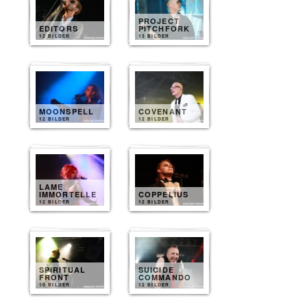
PROJECT
EDITORS
PITCHFORK
12 BILDER
13 BILDER
MOONSPELL
COVENANT
12 BILDER
12 BILDER
LAME
IMMORTELLE
COPPELIUS
12 BILDER
12 BILDER
SPIRITUAL
SUICIDE
FRONT
COMMANDO
10 BILDER
12 BILDER