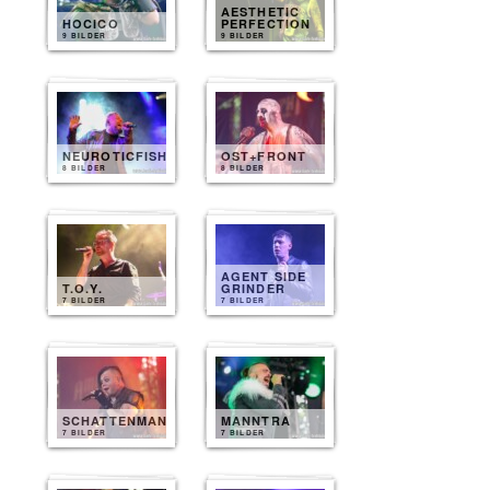
AESTHETIC
HOCICO
PERFECTION
9 BILDER
9 BILDER
NEUROTICFISH
OST+FRONT
8 BILDER
8 BILDER
AGENT SIDE
T.O.Y.
GRINDER
7 BILDER
7 BILDER
SCHATTENMANN
MANNTRA
7 BILDER
7 BILDER