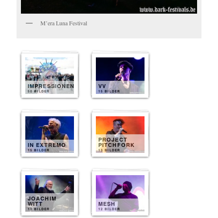
M’era Luna Festival
IMPRESSIONEN
VV
50 BILDER
15 BILDER
PROJECT
IN EXTREMO
PITCHFORK
15 BILDER
13 BILDER
JOACHIM
WITT
MESH
13 BILDER
12 BILDER