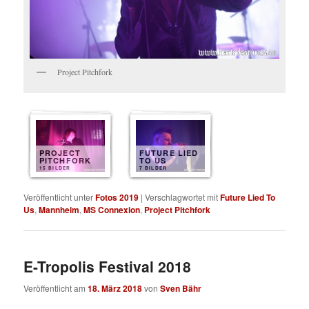
Project Pitchfork
PROJECT
FUTURE LIED
PITCHFORK
TO US
15 BILDER
7 BILDER
Veröffentlicht unter
Fotos 2019
|
Verschlagwortet mit
Future Lied To
Us
,
Mannheim
,
MS Connexion
,
Project Pitchfork
E-Tropolis Festival 2018
Veröffentlicht am
18. März 2018
von
Sven Bähr