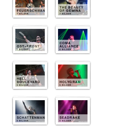
THE BEAUTY
FEUERSCHWANZ
OF GEMINA
7 BILDER
7 BILDER
COMA
OST+FRONT
ALLIANCE
7 BILDER
6 BILDER
HELL
BOULEVARD
HOLYGRAM
5 BILDER
5 BILDER
SCHATTENMANN
SEADRAKE
5 BILDER
5 BILDER