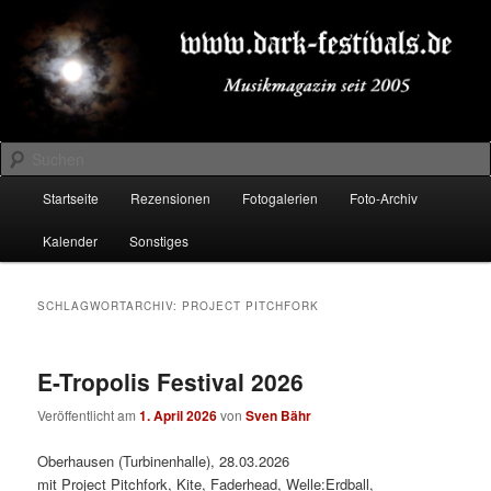
Zum
Zum
Musikmagazin seit 2005
primären
sekundären
Inhalt
Inhalt
springen
springen
DARK-FESTIVALS.DE
Suchen
Hauptmenü
Startseite
Rezensionen
Fotogalerien
Foto-Archiv
Kalender
Sonstiges
SCHLAGWORTARCHIV:
PROJECT PITCHFORK
E-Tropolis Festival 2026
Veröffentlicht am
1. April 2026
von
Sven Bähr
Oberhausen (Turbinenhalle), 28.03.2026
mit Project Pitchfork, Kite, Faderhead, Welle:Erdball,