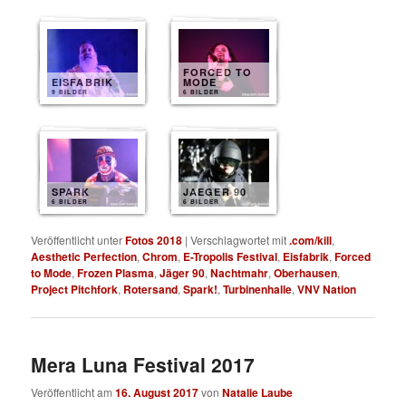
FORCED TO
EISFABRIK
MODE
9 BILDER
6 BILDER
SPARK
JAEGER 90
6 BILDER
6 BILDER
Veröffentlicht unter
Fotos 2018
|
Verschlagwortet mit
.com/kill
,
Aesthetic Perfection
,
Chrom
,
E-Tropolis Festival
,
Eisfabrik
,
Forced
to Mode
,
Frozen Plasma
,
Jäger 90
,
Nachtmahr
,
Oberhausen
,
Project Pitchfork
,
Rotersand
,
Spark!
,
Turbinenhalle
,
VNV Nation
Mera Luna Festival 2017
Veröffentlicht am
16. August 2017
von
Natalie Laube