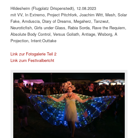
Hildesheim (Flugplatz Drispenstedt), 12.08.2023
mit VV, In Extremo, Project Pitchfork, Joachim Witt, Mesh, Solar
Fake, Amduscia, Diary of Dreams, Megaherz, Tanzwut,
Neuroticfish, Girls under Glass, Rabia Sorda, Rave the Requiem,
Absolute Body Control, Versus Goliath, Antiage, Wisborg, A
Projection, Intent:Outtake
Link zur Fotogalerie Teil 2
Link zum Festivalbericht