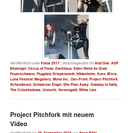
Veröffentlicht unter
Fotos 2017
|
Verschlagwortet mit
And One
,
ASP
,
Blutengel
,
Circus of Fools
,
Darkhaus
,
Eden Weint Im Grab
,
Feuerschwanz
,
Flugplatz Drispenstedt
,
Hildesheim
,
Korn
,
M'era
Luna Festival
,
Megaherz
,
Mono Inc.
,
Ost+Front
,
Project Pitchfork
,
Schandmaul
,
Schwarzer Engel
,
She Past Away
,
Subway to Sally
,
The Crüxshadows
,
Unzucht
,
Versengold
,
White Lies
Project Pitchfork mit neuem
Video
Veröffentlicht am
28. September 2016
von
Sven Bähr