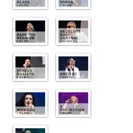
GLASS
SORDA
9 BILDER
9 BILDER
ABSOLUTE
RAVE THE
BODY
REQUIEM
CONTROL
9 BILDER
8 BILDER
VERSUS
GOLIATH
ANTIAGE
8 BILDER
7 BILDER
A
WISBORG
PROJECTION
7 BILDER
7 BILDER