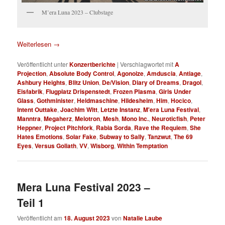
M’era Luna 2023 – Clubstage
Weiterlesen
→
Veröffentlicht unter
Konzertberichte
|
Verschlagwortet mit
A
Projection
,
Absolute Body Control
,
Agonoize
,
Amduscia
,
Antiage
,
Ashbury Heights
,
Blitz Union
,
De/Vision
,
Diary of Dreams
,
Dragol
,
Eisfabrik
,
Flugplatz Drispenstedt
,
Frozen Plasma
,
Girls Under
Glass
,
Gothminister
,
Heldmaschine
,
Hildesheim
,
Him
,
Hocico
,
Intent Outtake
,
Joachim Witt
,
Letzte Instanz
,
M'era Luna Festival
,
Manntra
,
Megaherz
,
Melotron
,
Mesh
,
Mono Inc.
,
Neuroticfish
,
Peter
Heppner
,
Project Pitchfork
,
Rabia Sorda
,
Rave the Requiem
,
She
Hates Emotions
,
Solar Fake
,
Subway to Sally
,
Tanzwut
,
The 69
Eyes
,
Versus Goliath
,
VV
,
Wisborg
,
Within Temptation
Mera Luna Festival 2023 –
Teil 1
Veröffentlicht am
18. August 2023
von
Natalie Laube