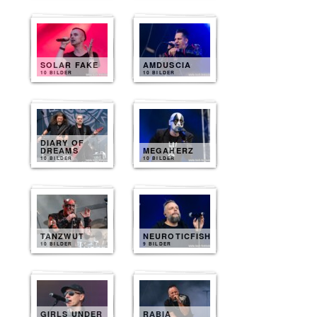
SOLAR FAKE
AMDUSCIA
10 BILDER
10 BILDER
DIARY OF
DREAMS
MEGAHERZ
10 BILDER
10 BILDER
TANZWUT
NEUROTICFISH
10 BILDER
9 BILDER
GIRLS UNDER
RABIA