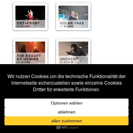
OST+FRONT
SOLAR FAKE
12 BILDER
11 BILDER
THE BEAUTY
OF GEMINA
UNZUCHT
10 BILDER
10 BILDER
MANTUS
TUESN
9 BILDER
8 BILDER
BEYOND
OBSESSION
XOTOX