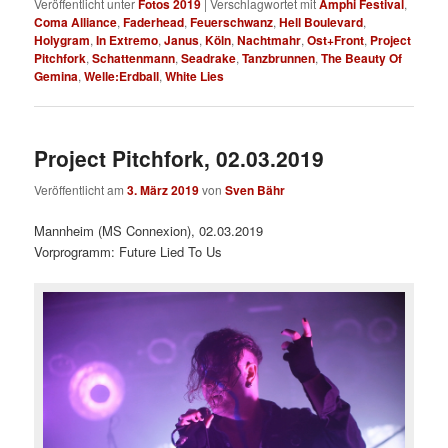
Veröffentlicht unter
Fotos 2019
|
Verschlagwortet mit
Amphi Festival
,
Coma Alliance
,
Faderhead
,
Feuerschwanz
,
Hell Boulevard
,
Holygram
,
In Extremo
,
Janus
,
Köln
,
Nachtmahr
,
Ost+Front
,
Project
Pitchfork
,
Schattenmann
,
Seadrake
,
Tanzbrunnen
,
The Beauty Of
Gemina
,
Welle:Erdball
,
White Lies
Project Pitchfork, 02.03.2019
Veröffentlicht am
3. März 2019
von
Sven Bähr
Mannheim (MS Connexion), 02.03.2019
Vorprogramm: Future Lied To Us