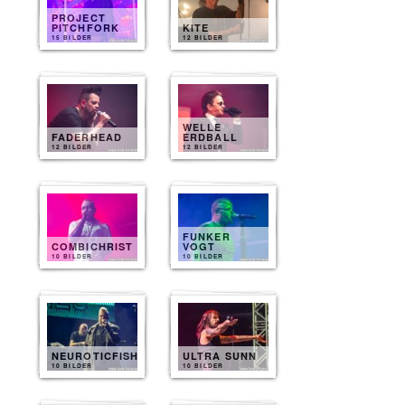
PROJECT
PITCHFORK
KITE
15 BILDER
12 BILDER
WELLE
FADERHEAD
ERDBALL
12 BILDER
12 BILDER
FUNKER
COMBICHRIST
VOGT
10 BILDER
10 BILDER
NEUROTICFISH
ULTRA SUNN
10 BILDER
10 BILDER