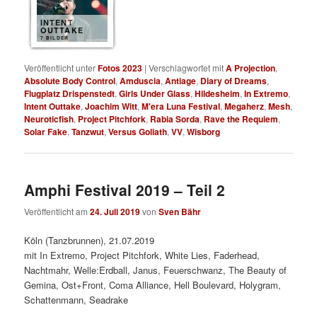
INTENT
OUTTAKE
7 BILDER
Veröffentlicht unter
Fotos 2023
|
Verschlagwortet mit
A Projection
,
Absolute Body Control
,
Amduscia
,
Antiage
,
Diary of Dreams
,
Flugplatz Drispenstedt
,
Girls Under Glass
,
Hildesheim
,
In Extremo
,
Intent Outtake
,
Joachim Witt
,
M'era Luna Festival
,
Megaherz
,
Mesh
,
Neuroticfish
,
Project Pitchfork
,
Rabia Sorda
,
Rave the Requiem
,
Solar Fake
,
Tanzwut
,
Versus Goliath
,
VV
,
Wisborg
Amphi Festival 2019 – Teil 2
Veröffentlicht am
24. Juli 2019
von
Sven Bähr
Köln (Tanzbrunnen), 21.07.2019
mit In Extremo, Project Pitchfork, White Lies, Faderhead,
Nachtmahr, Welle:Erdball, Janus, Feuerschwanz, The Beauty of
Gemina, Ost+Front, Coma Alliance, Hell Boulevard, Holygram,
Schattenmann, Seadrake