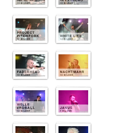
15 BILDER
15 BILDER
PROJECT
PITCHFORK
WHITE LIES
13 BILDER
12 BILDER
FADERHEAD
NACHTMAHR
10 BILDER
10 BILDER
WELLE
ERDBALL
JANUS
10 BILDER
7 BILDER