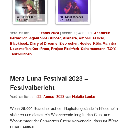
ALIENARE
BLACKBOOK
6 BILDER
6 BILDER
Veröffentlicht unter
Fotos 2024
|
Verschlagwortet mit
Aesthetic
Perfection
,
Agent Side Grinder
,
Alienare
,
Amphi Festival
,
Blackbook
,
Diary of Dreams
,
Eisbrecher
,
Hocico
,
Köln
,
Manntra
,
Neuroticfish
,
Ost+Front
,
Project Pitchfork
,
Schattenmann
,
T.O.Y.
,
Tanzbrunnen
Mera Luna Festival 2023 –
Festivalbericht
Veröffentlicht am
22. August 2023
von
Natalie Laube
Wenn 25.000 Besucher auf ein Flughafengelände in Hildesheim
strömen und dieses ein Wochenende lang in das Club- und
Wohnzimmer der Schwarzen Szene verwandeln, dann ist
M’era
Luna Festival
!