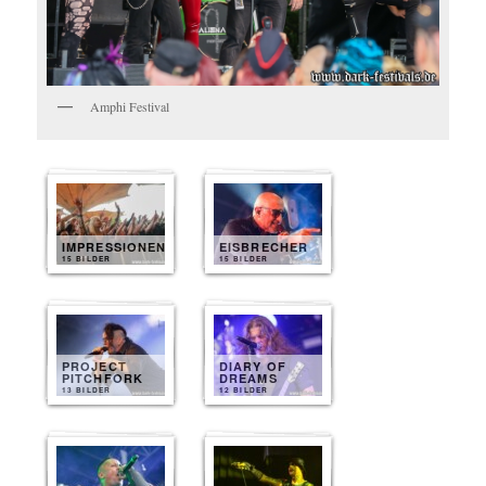
Amphi Festival
IMPRESSIONEN
EISBRECHER
15 BILDER
15 BILDER
PROJECT
DIARY OF
PITCHFORK
DREAMS
13 BILDER
12 BILDER