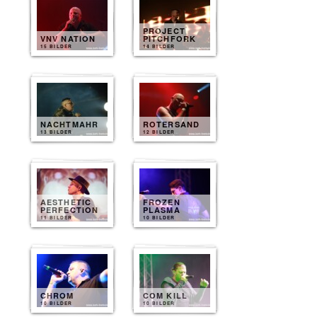
PROJECT
VNV NATION
PITCHFORK
15 BILDER
14 BILDER
NACHTMAHR
ROTERSAND
13 BILDER
12 BILDER
AESTHETIC
FROZEN
PERFECTION
PLASMA
11 BILDER
10 BILDER
CHROM
COM KILL
10 BILDER
10 BILDER