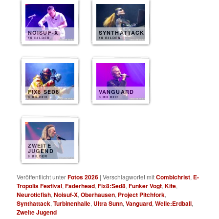
NOISUF-X
SYNTHATTACK
10 BILDER
10 BILDER
FIX8 SED8
VANGUARD
8 BILDER
8 BILDER
ZWEITE
JUGEND
8 BILDER
Veröffentlicht unter
Fotos 2026
|
Verschlagwortet mit
Combichrist
,
E-
Tropolis Festival
,
Faderhead
,
Fix8:Sed8
,
Funker Vogt
,
Kite
,
Neuroticfish
,
Noisuf-X
,
Oberhausen
,
Project Pitchfork
,
Synthattack
,
Turbinenhalle
,
Ultra Sunn
,
Vanguard
,
Welle:Erdball
,
Zweite Jugend