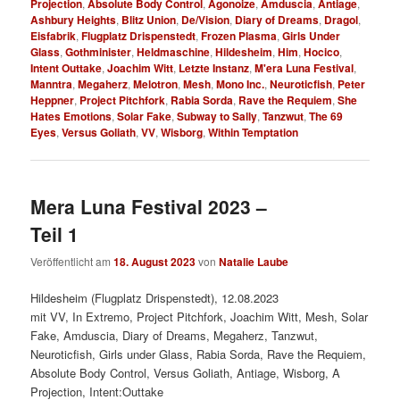
Projection
,
Absolute Body Control
,
Agonoize
,
Amduscia
,
Antiage
,
Ashbury Heights
,
Blitz Union
,
De/Vision
,
Diary of Dreams
,
Dragol
,
Eisfabrik
,
Flugplatz Drispenstedt
,
Frozen Plasma
,
Girls Under
Glass
,
Gothminister
,
Heldmaschine
,
Hildesheim
,
Him
,
Hocico
,
Intent Outtake
,
Joachim Witt
,
Letzte Instanz
,
M'era Luna Festival
,
Manntra
,
Megaherz
,
Melotron
,
Mesh
,
Mono Inc.
,
Neuroticfish
,
Peter
Heppner
,
Project Pitchfork
,
Rabia Sorda
,
Rave the Requiem
,
She
Hates Emotions
,
Solar Fake
,
Subway to Sally
,
Tanzwut
,
The 69
Eyes
,
Versus Goliath
,
VV
,
Wisborg
,
Within Temptation
Mera Luna Festival 2023 –
Teil 1
Veröffentlicht am
18. August 2023
von
Natalie Laube
Hildesheim (Flugplatz Drispenstedt), 12.08.2023
mit VV, In Extremo, Project Pitchfork, Joachim Witt, Mesh, Solar
Fake, Amduscia, Diary of Dreams, Megaherz, Tanzwut,
Neuroticfish, Girls under Glass, Rabia Sorda, Rave the Requiem,
Absolute Body Control, Versus Goliath, Antiage, Wisborg, A
Projection, Intent:Outtake