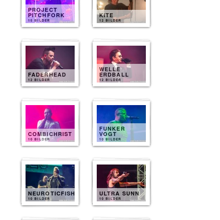
PROJECT
PITCHFORK
KITE
15 BILDER
12 BILDER
WELLE
FADERHEAD
ERDBALL
12 BILDER
12 BILDER
FUNKER
COMBICHRIST
VOGT
10 BILDER
10 BILDER
NEUROTICFISH
ULTRA SUNN
10 BILDER
10 BILDER