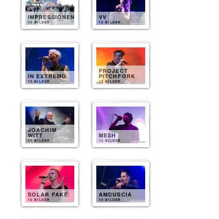
IMPRESSIONEN
VV
50 BILDER
15 BILDER
PROJECT
IN EXTREMO
PITCHFORK
15 BILDER
13 BILDER
JOACHIM
WITT
MESH
13 BILDER
12 BILDER
SOLAR FAKE
AMDUSCIA
10 BILDER
10 BILDER