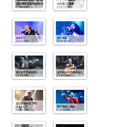
IMPRESSIONEN
AND ONE
52 BILDER
15 BILDER
ASP
KORN
15 BILDER
15 BILDER
BLUTENGEL
SCHANDMAUL
14 BILDER
14 BILDER
SUBWAY TO
SALLY
MONO INC.
15 BILDER
13 BILDER