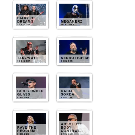
DIARY OF
DREAMS
MEGAHERZ
10 BILDER
10 BILDER
TANZWUT
NEUROTICFISH
10 BILDER
9 BILDER
GIRLS UNDER
RABIA
GLASS
SORDA
9 BILDER
9 BILDER
ABSOLUTE
RAVE THE
BODY
REQUIEM
CONTROL
9 BILDER
8 BILDER