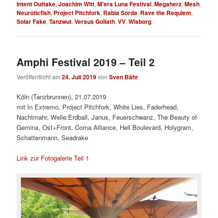
Intent Outtake
,
Joachim Witt
,
M'era Luna Festival
,
Megaherz
,
Mesh
,
Neuroticfish
,
Project Pitchfork
,
Rabia Sorda
,
Rave the Requiem
,
Solar Fake
,
Tanzwut
,
Versus Goliath
,
VV
,
Wisborg
Amphi Festival 2019 – Teil 2
Veröffentlicht am
24. Juli 2019
von
Sven Bähr
Köln (Tanzbrunnen), 21.07.2019
mit In Extremo, Project Pitchfork, White Lies, Faderhead,
Nachtmahr, Welle:Erdball, Janus, Feuerschwanz, The Beauty of
Gemina, Ost+Front, Coma Alliance, Hell Boulevard, Holygram,
Schattenmann, Seadrake
Link zur Fotogalerie Teil 1