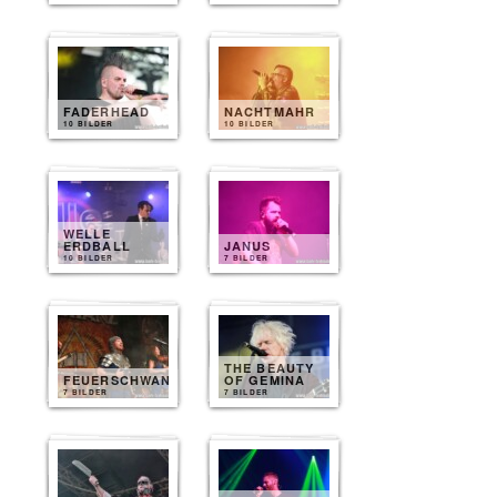
FADERHEAD
NACHTMAHR
10 BILDER
10 BILDER
WELLE
ERDBALL
JANUS
10 BILDER
7 BILDER
THE BEAUTY
FEUERSCHWANZ
OF GEMINA
7 BILDER
7 BILDER