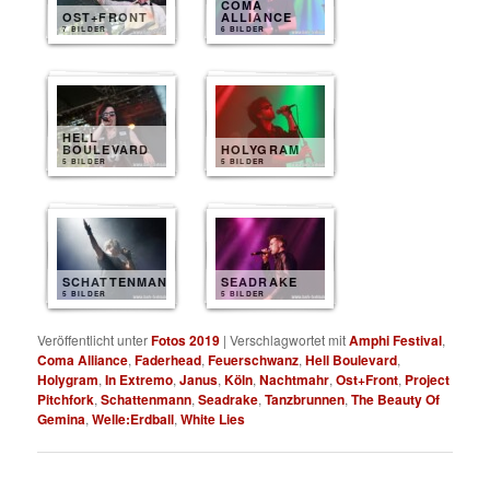
COMA
OST+FRONT
ALLIANCE
7 BILDER
6 BILDER
HELL
BOULEVARD
HOLYGRAM
5 BILDER
5 BILDER
SCHATTENMANN
SEADRAKE
5 BILDER
5 BILDER
Veröffentlicht unter
Fotos 2019
|
Verschlagwortet mit
Amphi Festival
,
Coma Alliance
,
Faderhead
,
Feuerschwanz
,
Hell Boulevard
,
Holygram
,
In Extremo
,
Janus
,
Köln
,
Nachtmahr
,
Ost+Front
,
Project
Pitchfork
,
Schattenmann
,
Seadrake
,
Tanzbrunnen
,
The Beauty Of
Gemina
,
Welle:Erdball
,
White Lies