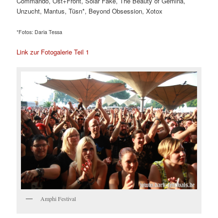
Commando, Ost+Front, Solar Fake, The Beauty of Gemina,
Unzucht, Mantus, Tüsn*, Beyond Obsession, Xotox
*Fotos: Daria Tessa
Link zur Fotogalerie Teil 1
Amphi Festival