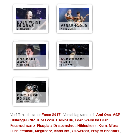
EDEN WEINT
IM GRAB
VERSENGOLD
6 BILDER
7 BILDER
SHE PAST
SCHWARZER
AWAY
ENGEL
5 BILDER
5 BILDER
CIRCUS OF
FOOLS
7 BILDER
Veröffentlicht unter
Fotos 2017
|
Verschlagwortet mit
And One
,
ASP
,
Blutengel
,
Circus of Fools
,
Darkhaus
,
Eden Weint Im Grab
,
Feuerschwanz
,
Flugplatz Drispenstedt
,
Hildesheim
,
Korn
,
M'era
Luna Festival
,
Megaherz
,
Mono Inc.
,
Ost+Front
,
Project Pitchfork
,