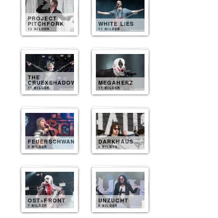
PROJECT
PITCHFORK
WHITE LIES
12 BILDER
11 BILDER
THE
CRUEXSHADOWS
MEGAHERZ
11 BILDER
11 BILDER
FEUERSCHWANZ
DARKHAUS
9 BILDER
8 BILDER
OST+FRONT
UNZUCHT
7 BILDER
6 BILDER