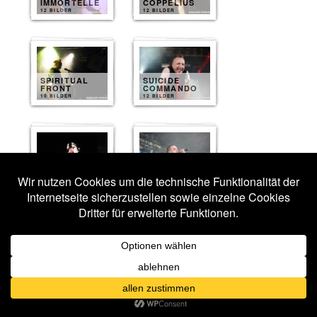
IMMORTELLE
COPPELIUS
12 BILDER
12 BILDER
SPIRITUAL
SUICIDE
FRONT
COMMANDO
10 BILDER
12 BILDER
OST+FRONT
SOLAR FAKE
12 BILDER
11 BILDER
THE BEAUTY
OF GEMINA
UNZUCHT
10 BILDER
10 BILDER