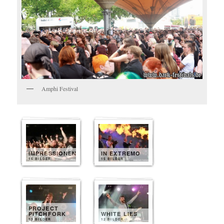
Amphi Festival
IMPRESSIONEN
IN EXTREMO
15 BILDER
15 BILDER
PROJECT
PITCHFORK
WHITE LIES
13 BILDER
12 BILDER