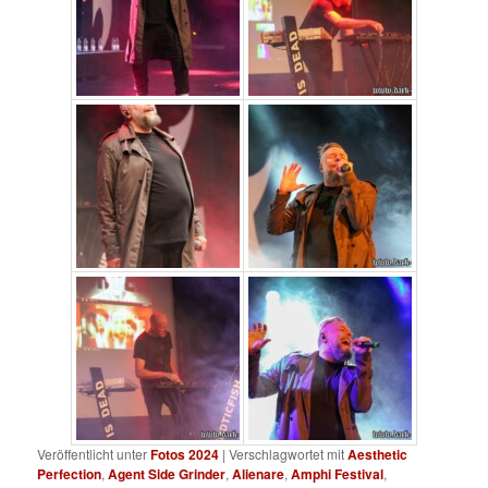
Veröffentlicht unter
Fotos 2024
|
Verschlagwortet mit
Aesthetic
Perfection
,
Agent Side Grinder
,
Alienare
,
Amphi Festival
,