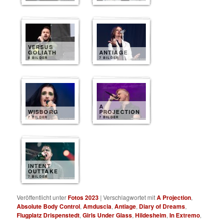
VERSUS
GOLIATH
ANTIAGE
8 BILDER
7 BILDER
A
WISBORG
PROJECTION
7 BILDER
7 BILDER
INTENT
OUTTAKE
7 BILDER
Veröffentlicht unter
Fotos 2023
|
Verschlagwortet mit
A Projection
,
Absolute Body Control
,
Amduscia
,
Antiage
,
Diary of Dreams
,
Flugplatz Drispenstedt
,
Girls Under Glass
,
Hildesheim
,
In Extremo
,