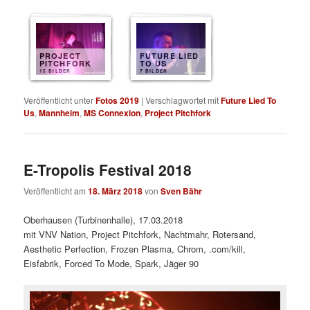
PROJECT
FUTURE LIED
PITCHFORK
TO US
15 BILDER
7 BILDER
Veröffentlicht unter
Fotos 2019
|
Verschlagwortet mit
Future Lied To
Us
,
Mannheim
,
MS Connexion
,
Project Pitchfork
E-Tropolis Festival 2018
Veröffentlicht am
18. März 2018
von
Sven Bähr
Oberhausen (Turbinenhalle), 17.03.2018
mit VNV Nation, Project Pitchfork, Nachtmahr, Rotersand,
Aesthetic Perfection, Frozen Plasma, Chrom, .com/kill,
Eisfabrik, Forced To Mode, Spark, Jäger 90