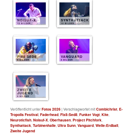
NOISUF-X
SYNTHATTACK
10 BILDER
10 BILDER
FIX8 SED8
VANGUARD
8 BILDER
8 BILDER
ZWEITE
JUGEND
8 BILDER
Veröffentlicht unter
Fotos 2026
|
Verschlagwortet mit
Combichrist
,
E-
Tropolis Festival
,
Faderhead
,
Fix8:Sed8
,
Funker Vogt
,
Kite
,
Neuroticfish
,
Noisuf-X
,
Oberhausen
,
Project Pitchfork
,
Synthattack
,
Turbinenhalle
,
Ultra Sunn
,
Vanguard
,
Welle:Erdball
,
Zweite Jugend