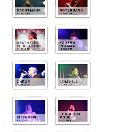
NACHTMAHR
ROTERSAND
13 BILDER
12 BILDER
AESTHETIC
FROZEN
PERFECTION
PLASMA
11 BILDER
10 BILDER
CHROM
COM KILL
10 BILDER
10 BILDER
FORCED TO
EISFABRIK
MODE
9 BILDER
6 BILDER