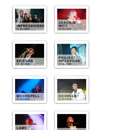
JOACHIM
IMPRESSIONEN
WITT
40 BILDER
15 BILDER
PROJECT
EDITORS
PITCHFORK
12 BILDER
13 BILDER
MOONSPELL
COVENANT
12 BILDER
12 BILDER
LAME