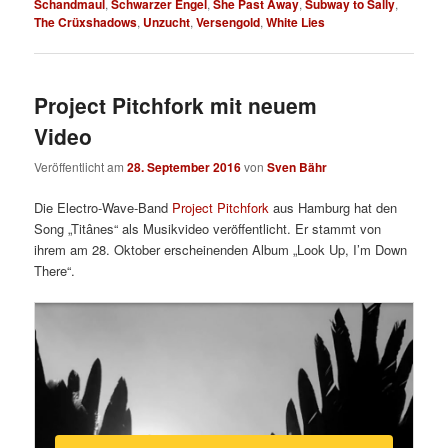
Schandmaul
,
Schwarzer Engel
,
She Past Away
,
Subway to Sally
,
The Crüxshadows
,
Unzucht
,
Versengold
,
White Lies
Project Pitchfork mit neuem
Video
Veröffentlicht am
28. September 2016
von
Sven Bähr
Die Electro-Wave-Band
Project Pitchfork
aus Hamburg hat den
Song „Titânes“ als Musikvideo veröffentlicht. Er stammt von
ihrem am 28. Oktober erscheinenden Album „Look Up, I’m Down
There“.