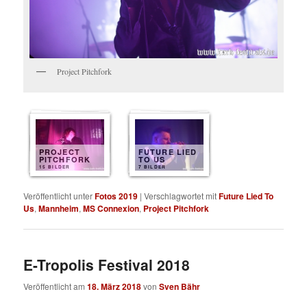
Project Pitchfork
PROJECT
FUTURE LIED
PITCHFORK
TO US
15 BILDER
7 BILDER
Veröffentlicht unter
Fotos 2019
|
Verschlagwortet mit
Future Lied To
Us
,
Mannheim
,
MS Connexion
,
Project Pitchfork
E-Tropolis Festival 2018
Veröffentlicht am
18. März 2018
von
Sven Bähr