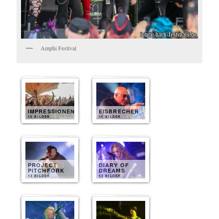
Amphi Festival
IMPRESSIONEN
EISBRECHER
15 BILDER
15 BILDER
PROJECT
DIARY OF
PITCHFORK
DREAMS
13 BILDER
12 BILDER