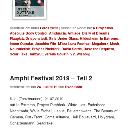
INTENT
OUTTAKE
7 BILDER
Veröffentlicht unter
Fotos 2023
|
Verschlagwortet mit
A Projection
,
Absolute Body Control
,
Amduscia
,
Antiage
,
Diary of Dreams
,
Flugplatz Drispenstedt
,
Girls Under Glass
,
Hildesheim
,
In Extremo
,
Intent Outtake
,
Joachim Witt
,
M'era Luna Festival
,
Megaherz
,
Mesh
,
Neuroticfish
,
Project Pitchfork
,
Rabia Sorda
,
Rave the Requiem
,
Solar Fake
,
Tanzwut
,
Versus Goliath
,
VV
,
Wisborg
Amphi Festival 2019 – Teil 2
Veröffentlicht am
24. Juli 2019
von
Sven Bähr
Köln (Tanzbrunnen), 21.07.2019
mit In Extremo, Project Pitchfork, White Lies, Faderhead,
Nachtmahr, Welle:Erdball, Janus, Feuerschwanz, The Beauty of
Gemina, Ost+Front, Coma Alliance, Hell Boulevard, Holygram,
Schattenmann, Seadrake