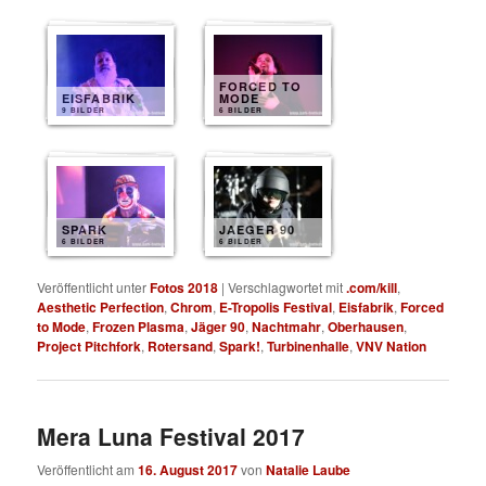
FORCED TO
EISFABRIK
MODE
9 BILDER
6 BILDER
SPARK
JAEGER 90
6 BILDER
6 BILDER
Veröffentlicht unter
Fotos 2018
|
Verschlagwortet mit
.com/kill
,
Aesthetic Perfection
,
Chrom
,
E-Tropolis Festival
,
Eisfabrik
,
Forced
to Mode
,
Frozen Plasma
,
Jäger 90
,
Nachtmahr
,
Oberhausen
,
Project Pitchfork
,
Rotersand
,
Spark!
,
Turbinenhalle
,
VNV Nation
Mera Luna Festival 2017
Veröffentlicht am
16. August 2017
von
Natalie Laube