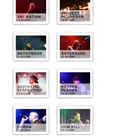
PROJECT
VNV NATION
PITCHFORK
15 BILDER
14 BILDER
NACHTMAHR
ROTERSAND
13 BILDER
12 BILDER
AESTHETIC
FROZEN
PERFECTION
PLASMA
11 BILDER
10 BILDER
CHROM
COM KILL
10 BILDER
10 BILDER