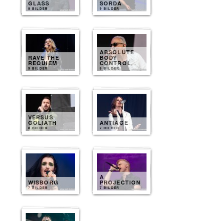
GLASS
SORDA
9 BILDER
9 BILDER
ABSOLUTE
RAVE THE
BODY
REQUIEM
CONTROL
9 BILDER
8 BILDER
VERSUS
GOLIATH
ANTIAGE
8 BILDER
7 BILDER
A
WISBORG
PROJECTION
7 BILDER
7 BILDER