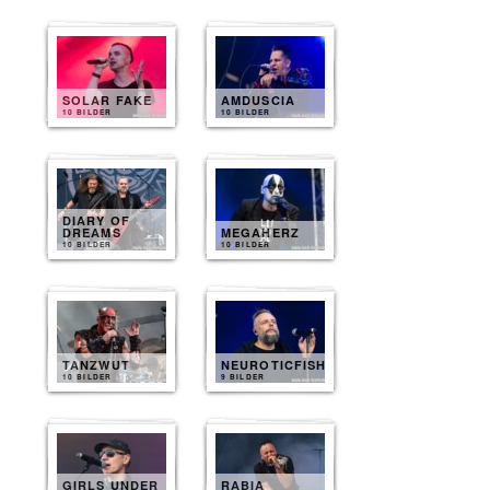
SOLAR FAKE
AMDUSCIA
10 BILDER
10 BILDER
DIARY OF
DREAMS
MEGAHERZ
10 BILDER
10 BILDER
TANZWUT
NEUROTICFISH
10 BILDER
9 BILDER
GIRLS UNDER
RABIA