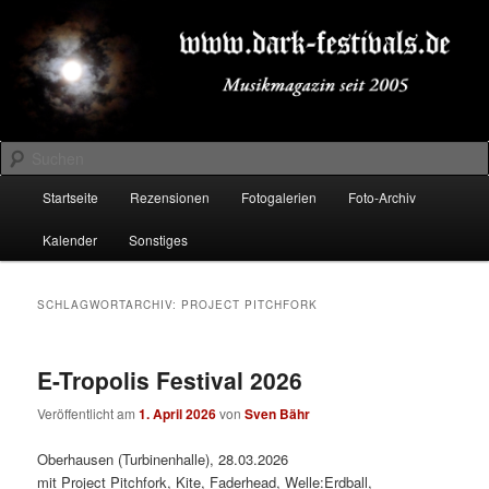
Zum
Zum
Musikmagazin seit 2005
primären
sekundären
Inhalt
Inhalt
springen
springen
DARK-FESTIVALS.DE
Suchen
Hauptmenü
Startseite
Rezensionen
Fotogalerien
Foto-Archiv
Kalender
Sonstiges
SCHLAGWORTARCHIV:
PROJECT PITCHFORK
E-Tropolis Festival 2026
Veröffentlicht am
1. April 2026
von
Sven Bähr
Oberhausen (Turbinenhalle), 28.03.2026
mit Project Pitchfork, Kite, Faderhead, Welle:Erdball,