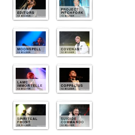
PROJECT
EDITORS
PITCHFORK
12 BILDER
13 BILDER
MOONSPELL
COVENANT
12 BILDER
12 BILDER
LAME
IMMORTELLE
COPPELIUS
12 BILDER
12 BILDER
SPIRITUAL
SUICIDE
FRONT
COMMANDO
10 BILDER
12 BILDER