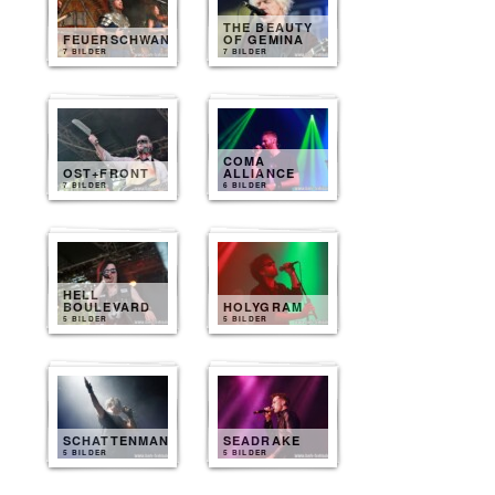
THE BEAUTY
FEUERSCHWANZ
OF GEMINA
7 BILDER
7 BILDER
COMA
OST+FRONT
ALLIANCE
7 BILDER
6 BILDER
HELL
BOULEVARD
HOLYGRAM
5 BILDER
5 BILDER
SCHATTENMANN
SEADRAKE
5 BILDER
5 BILDER