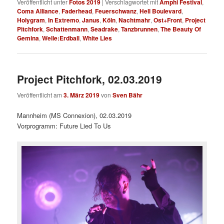
Veröffentlicht unter
Fotos 2019
|
Verschlagwortet mit
Amphi Festival
,
Coma Alliance
,
Faderhead
,
Feuerschwanz
,
Hell Boulevard
,
Holygram
,
In Extremo
,
Janus
,
Köln
,
Nachtmahr
,
Ost+Front
,
Project
Pitchfork
,
Schattenmann
,
Seadrake
,
Tanzbrunnen
,
The Beauty Of
Gemina
,
Welle:Erdball
,
White Lies
Project Pitchfork, 02.03.2019
Veröffentlicht am
3. März 2019
von
Sven Bähr
Mannheim (MS Connexion), 02.03.2019
Vorprogramm: Future Lied To Us