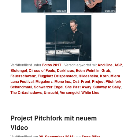
Veröffentlicht unter
Fotos 2017
|
Verschlagwortet mit
And One
,
ASP
,
Blutengel
,
Circus of Fools
,
Darkhaus
,
Eden Weint Im Grab
,
Feuerschwanz
,
Flugplatz Drispenstedt
,
Hildesheim
,
Korn
,
M'era
Luna Festival
,
Megaherz
,
Mono Inc.
,
Ost+Front
,
Project Pitchfork
,
Schandmaul
,
Schwarzer Engel
,
She Past Away
,
Subway to Sally
,
The Crüxshadows
,
Unzucht
,
Versengold
,
White Lies
Project Pitchfork mit neuem
Video
Veröffentlicht am
28. September 2016
von
Sven Bähr