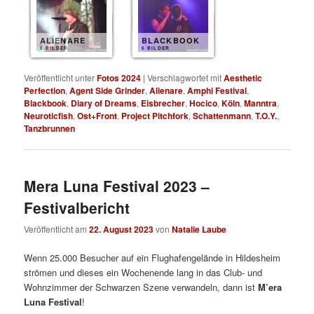
ALIENARE
BLACKBOOK
6 BILDER
6 BILDER
Veröffentlicht unter
Fotos 2024
|
Verschlagwortet mit
Aesthetic
Perfection
,
Agent Side Grinder
,
Alienare
,
Amphi Festival
,
Blackbook
,
Diary of Dreams
,
Eisbrecher
,
Hocico
,
Köln
,
Manntra
,
Neuroticfish
,
Ost+Front
,
Project Pitchfork
,
Schattenmann
,
T.O.Y.
,
Tanzbrunnen
Mera Luna Festival 2023 –
Festivalbericht
Veröffentlicht am
22. August 2023
von
Natalie Laube
Wenn 25.000 Besucher auf ein Flughafengelände in Hildesheim
strömen und dieses ein Wochenende lang in das Club- und
Wohnzimmer der Schwarzen Szene verwandeln, dann ist
M’era
Luna Festival
!