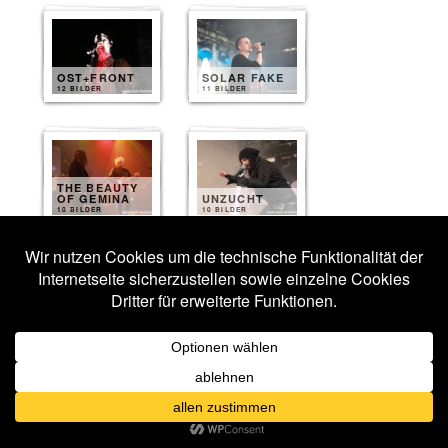
OST+FRONT
SOLAR FAKE
12 BILDER
11 BILDER
THE BEAUTY
OF GEMINA
UNZUCHT
10 BILDER
10 BILDER
MANTUS
TUESN
9 BILDER
8 BILDER
BEYOND
OBSESSION
XOTOX