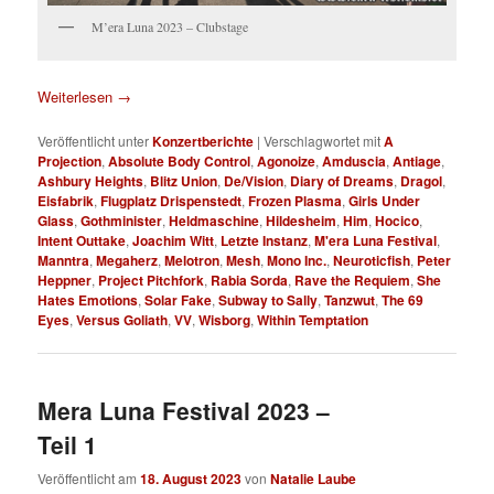
M’era Luna 2023 – Clubstage
Weiterlesen
→
Veröffentlicht unter
Konzertberichte
|
Verschlagwortet mit
A
Projection
,
Absolute Body Control
,
Agonoize
,
Amduscia
,
Antiage
,
Ashbury Heights
,
Blitz Union
,
De/Vision
,
Diary of Dreams
,
Dragol
,
Eisfabrik
,
Flugplatz Drispenstedt
,
Frozen Plasma
,
Girls Under
Glass
,
Gothminister
,
Heldmaschine
,
Hildesheim
,
Him
,
Hocico
,
Intent Outtake
,
Joachim Witt
,
Letzte Instanz
,
M'era Luna Festival
,
Manntra
,
Megaherz
,
Melotron
,
Mesh
,
Mono Inc.
,
Neuroticfish
,
Peter
Heppner
,
Project Pitchfork
,
Rabia Sorda
,
Rave the Requiem
,
She
Hates Emotions
,
Solar Fake
,
Subway to Sally
,
Tanzwut
,
The 69
Eyes
,
Versus Goliath
,
VV
,
Wisborg
,
Within Temptation
Mera Luna Festival 2023 –
Teil 1
Veröffentlicht am
18. August 2023
von
Natalie Laube