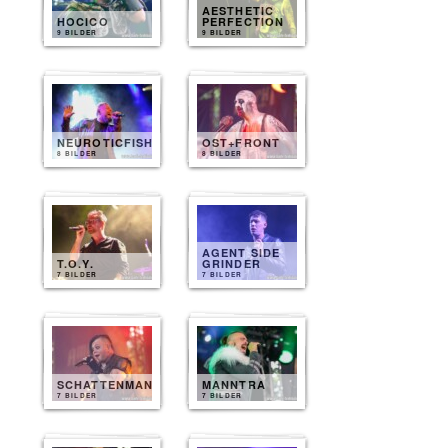
AESTHETIC
HOCICO
PERFECTION
9 BILDER
9 BILDER
NEUROTICFISH
OST+FRONT
8 BILDER
8 BILDER
AGENT SIDE
T.O.Y.
GRINDER
7 BILDER
7 BILDER
SCHATTENMANN
MANNTRA
7 BILDER
7 BILDER