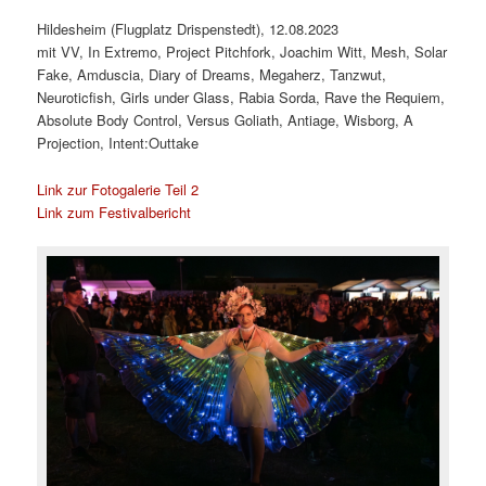
Hildesheim (Flugplatz Drispenstedt), 12.08.2023
mit VV, In Extremo, Project Pitchfork, Joachim Witt, Mesh, Solar
Fake, Amduscia, Diary of Dreams, Megaherz, Tanzwut,
Neuroticfish, Girls under Glass, Rabia Sorda, Rave the Requiem,
Absolute Body Control, Versus Goliath, Antiage, Wisborg, A
Projection, Intent:Outtake
Link zur Fotogalerie Teil 2
Link zum Festivalbericht