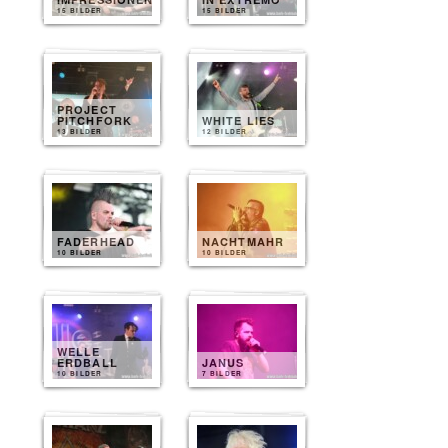
15 BILDER
15 BILDER
PROJECT
PITCHFORK
WHITE LIES
13 BILDER
12 BILDER
FADERHEAD
NACHTMAHR
10 BILDER
10 BILDER
WELLE
ERDBALL
JANUS
10 BILDER
7 BILDER