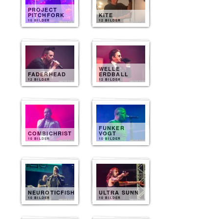
PROJECT
PITCHFORK
KITE
15 BILDER
12 BILDER
WELLE
FADERHEAD
ERDBALL
12 BILDER
12 BILDER
FUNKER
COMBICHRIST
VOGT
10 BILDER
10 BILDER
NEUROTICFISH
ULTRA SUNN
10 BILDER
10 BILDER