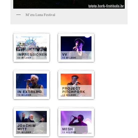
M’era Luna Festival
IMPRESSIONEN
VV
50 BILDER
15 BILDER
PROJECT
IN EXTREMO
PITCHFORK
15 BILDER
13 BILDER
JOACHIM
WITT
MESH
13 BILDER
12 BILDER