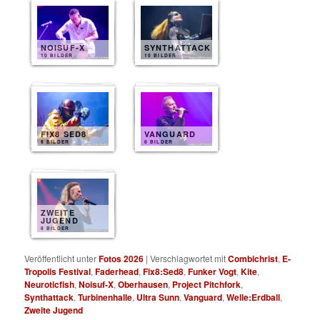
NOISUF-X
SYNTHATTACK
10 BILDER
10 BILDER
FIX8 SED8
VANGUARD
8 BILDER
8 BILDER
ZWEITE
JUGEND
8 BILDER
Veröffentlicht unter
Fotos 2026
|
Verschlagwortet mit
Combichrist
,
E-
Tropolis Festival
,
Faderhead
,
Fix8:Sed8
,
Funker Vogt
,
Kite
,
Neuroticfish
,
Noisuf-X
,
Oberhausen
,
Project Pitchfork
,
Synthattack
,
Turbinenhalle
,
Ultra Sunn
,
Vanguard
,
Welle:Erdball
,
Zweite Jugend