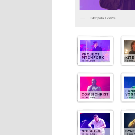
E-Tropolis Festival
PROJECT
PITCHFORK
KITE
15 BILDER
12 BIL
FUN
COMBICHRIST
VOG
10 BILDER
10 BIL
NOISUF-X
SYN
10 BILDER
10 BIL