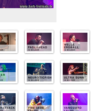
WELLE
FADERHEAD
ERDBALL
DER
12 BILDER
12 BILDER
KER
T
NEUROTICFISH
ULTRA SUNN
DER
10 BILDER
10 BILDER
THATTACK
FIX8 SED8
VANGUARD
DER
8 BILDER
8 BILDER