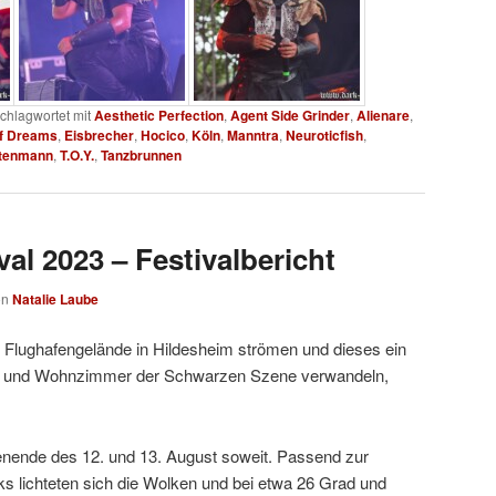
chlagwortet mit
Aesthetic Perfection
,
Agent Side Grinder
,
Alienare
,
of Dreams
,
Eisbrecher
,
Hocico
,
Köln
,
Manntra
,
Neuroticfish
,
tenmann
,
T.O.Y.
,
Tanzbrunnen
al 2023 – Festivalbericht
on
Natalie Laube
 Flughafengelände in Hildesheim strömen und dieses ein
- und Wohnzimmer der Schwarzen Szene verwandeln,
ende des 12. und 13. August soweit. Passend zur
 lichteten sich die Wolken und bei etwa 26 Grad und