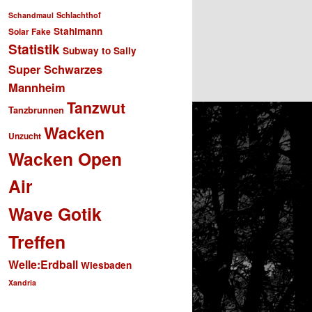
Schlachthof
Schandmaul
Stahlmann
Solar Fake
Statistik
Subway to Sally
Super Schwarzes
Mannheim
Tanzwut
Tanzbrunnen
Wacken
Unzucht
Wacken Open
Air
Wave Gotik
Treffen
Welle:Erdball
Wiesbaden
Xandria