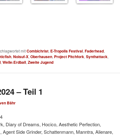
chlagwortet mit
Combichrist
,
E-Tropolis Festival
,
Faderhead
,
ticfish
,
Noisuf-X
,
Oberhausen
,
Project Pitchfork
,
Synthattack
,
d
,
Welle:Erdball
,
Zweite Jugend
024 – Teil 1
ven Bähr
24
ork, Diary of Dreams, Hocico, Aesthetic Perfection,
., Agent Side Grinder, Schattenmann, Manntra, Alienare,