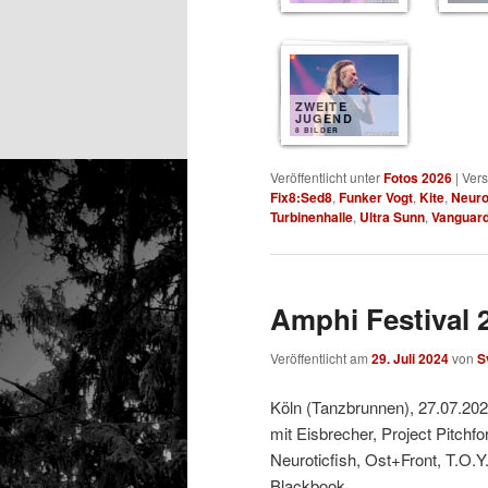
ZWEITE
JUGEND
8 BILDER
Veröffentlicht unter
Fotos 2026
|
Vers
Fix8:Sed8
,
Funker Vogt
,
Kite
,
Neuro
Turbinenhalle
,
Ultra Sunn
,
Vanguar
Amphi Festival 2
Veröffentlicht am
29. Juli 2024
von
S
Köln (Tanzbrunnen), 27.07.20
mit Eisbrecher, Project Pitchf
Neuroticfish, Ost+Front, T.O.Y
Blackbook