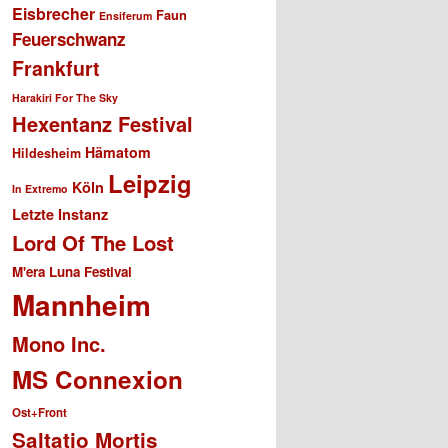
Eisbrecher
Faun
Ensiferum
Feuerschwanz
Frankfurt
Harakiri For The Sky
Hexentanz Festival
Hämatom
Hildesheim
Leipzig
Köln
In Extremo
Letzte Instanz
Lord Of The Lost
M'era Luna Festival
Mannheim
Mono Inc.
MS Connexion
Ost+Front
Saltatio Mortis