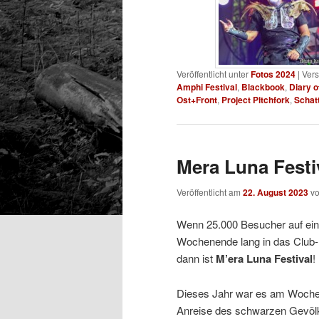
Veröffentlicht unter
Fotos 2024
|
Vers
Amphi Festival
,
Blackbook
,
Diary 
Ost+Front
,
Project Pitchfork
,
Schat
Mera Luna Festiv
Veröffentlicht am
22. August 2023
v
Wenn 25.000 Besucher auf ein
Wochenende lang in das Club
dann ist
M’era Luna Festival
!
Dieses Jahr war es am Wochen
Anreise des schwarzen Gevölks