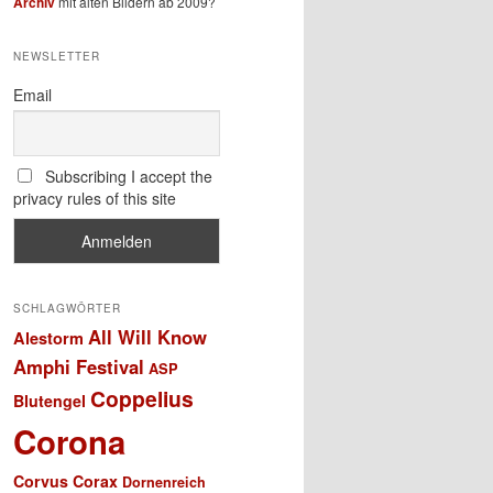
Archiv
mit alten Bildern ab 2009?
NEWSLETTER
Email
Subscribing I accept the
privacy rules of this site
SCHLAGWÖRTER
All Will Know
Alestorm
Amphi Festival
ASP
Coppelius
Blutengel
Corona
Corvus Corax
Dornenreich