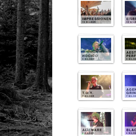
IMPRESSIONEN
EIS
15 BILDER
15 BIL
AEST
HOCICO
PER
9 BILDER
9 BILD
AGEN
T.O.Y.
GRI
7 BILDER
7 BILD
ALIENARE
BLA
6 BILDER
6 BILD