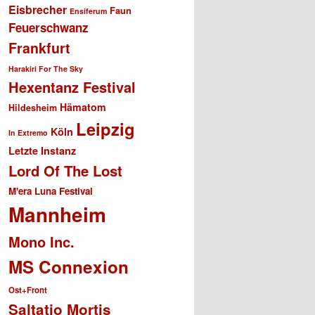
Eisbrecher
Faun
Ensiferum
Feuerschwanz
Frankfurt
Harakiri For The Sky
Hexentanz Festival
Hämatom
Hildesheim
Leipzig
Köln
In Extremo
Letzte Instanz
Lord Of The Lost
M'era Luna Festival
Mannheim
Mono Inc.
MS Connexion
Ost+Front
Saltatio Mortis