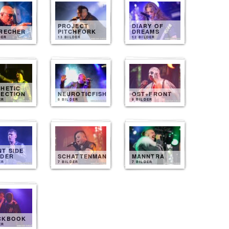
PROJECT
DIARY OF
BRECHER
PITCHFORK
DREAMS
DER
13 BILDER
12 BILDER
HETIC
FECTION
NEUROTICFISH
OST+FRONT
ER
8 BILDER
8 BILDER
T SIDE
NDER
SCHATTENMANN
MANNTRA
ER
7 BILDER
7 BILDER
CKBOOK
ER