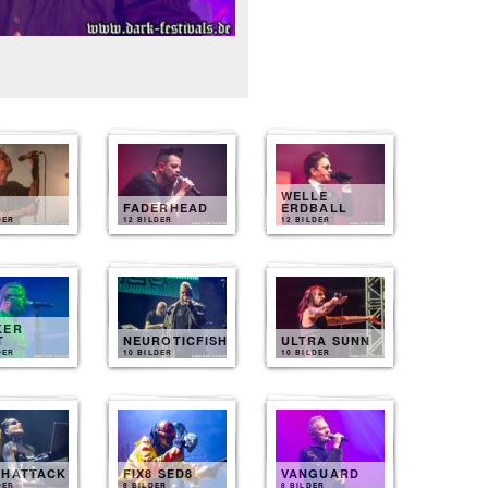
WELLE
FADERHEAD
ERDBALL
DER
12 BILDER
12 BILDER
KER
T
NEUROTICFISH
ULTRA SUNN
DER
10 BILDER
10 BILDER
THATTACK
FIX8 SED8
VANGUARD
DER
8 BILDER
8 BILDER