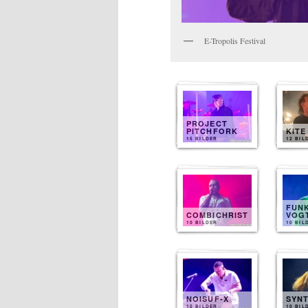
E-Tropolis Festival
PROJECT
PITCHFORK
KITE
15 BILDER
12 BIL
FUN
COMBICHRIST
VOG
10 BILDER
10 BIL
NOISUF-X
SYN
10 BILDER
10 BIL