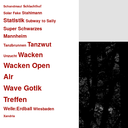
Schlachthof
Schandmaul
Stahlmann
Solar Fake
Statistik
Subway to Sally
Super Schwarzes
Mannheim
Tanzwut
Tanzbrunnen
Wacken
Unzucht
Wacken Open
Air
Wave Gotik
Treffen
Welle:Erdball
Wiesbaden
Xandria