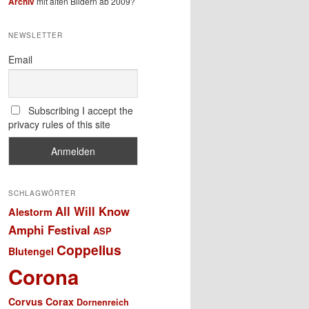
Archiv
mit alten Bildern ab 2009?
NEWSLETTER
Email
Subscribing I accept the
privacy rules of this site
SCHLAGWÖRTER
All Will Know
Alestorm
Amphi Festival
ASP
Coppelius
Blutengel
Corona
Corvus Corax
Dornenreich