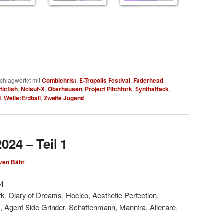
chlagwortet mit
Combichrist
,
E-Tropolis Festival
,
Faderhead
,
ticfish
,
Noisuf-X
,
Oberhausen
,
Project Pitchfork
,
Synthattack
,
d
,
Welle:Erdball
,
Zweite Jugend
024 – Teil 1
ven Bähr
24
ork, Diary of Dreams, Hocico, Aesthetic Perfection,
., Agent Side Grinder, Schattenmann, Manntra, Alienare,