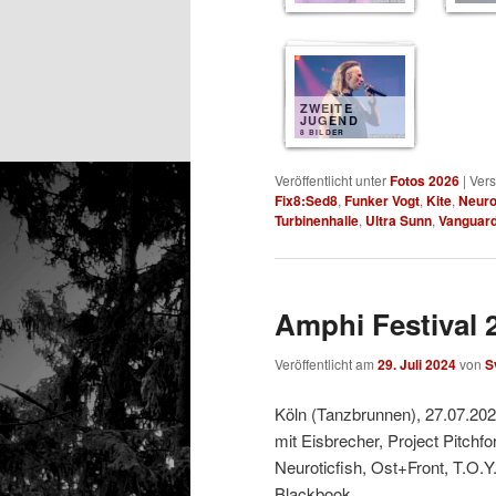
ZWEITE
JUGEND
8 BILDER
Veröffentlicht unter
Fotos 2026
|
Vers
Fix8:Sed8
,
Funker Vogt
,
Kite
,
Neuro
Turbinenhalle
,
Ultra Sunn
,
Vanguar
Amphi Festival 2
Veröffentlicht am
29. Juli 2024
von
S
Köln (Tanzbrunnen), 27.07.20
mit Eisbrecher, Project Pitchf
Neuroticfish, Ost+Front, T.O.Y
Blackbook