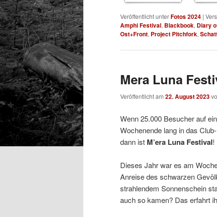
Veröffentlicht unter
Fotos 2024
|
Vers
Amphi Festival
,
Blackbook
,
Diary 
Ost+Front
,
Project Pitchfork
,
Schat
Mera Luna Festiv
Veröffentlicht am
22. August 2023
v
Wenn 25.000 Besucher auf ein
Wochenende lang in das Club
dann ist
M’era Luna Festival
!
Dieses Jahr war es am Wochen
Anreise des schwarzen Gevölks
strahlendem Sonnenschein stan
auch so kamen? Das erfahrt ih