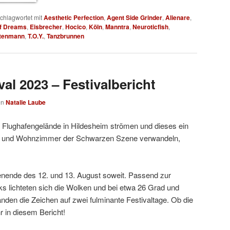
chlagwortet mit
Aesthetic Perfection
,
Agent Side Grinder
,
Alienare
,
of Dreams
,
Eisbrecher
,
Hocico
,
Köln
,
Manntra
,
Neuroticfish
,
tenmann
,
T.O.Y.
,
Tanzbrunnen
al 2023 – Festivalbericht
on
Natalie Laube
 Flughafengelände in Hildesheim strömen und dieses ein
- und Wohnzimmer der Schwarzen Szene verwandeln,
ende des 12. und 13. August soweit. Passend zur
 lichteten sich die Wolken und bei etwa 26 Grad und
den die Zeichen auf zwei fulminante Festivaltage. Ob die
r in diesem Bericht!