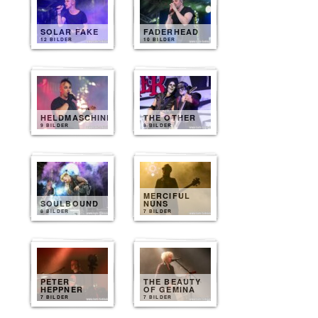
SOLAR FAKE
FADERHEAD
12 BILDER
10 BILDER
HELDMASCHINE
THE OTHER
9 BILDER
8 BILDER
MERCIFUL
SOULBOUND
NUNS
8 BILDER
7 BILDER
PETER
THE BEAUTY
HEPPNER
OF GEMINA
7 BILDER
7 BILDER