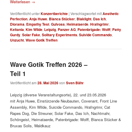
Weiterlesen
→
Veröffentlicht unter
Konzertberichte
|
Verschlagwortet mit
Aesthetic
Perfection
,
Anja Huwe
,
Bianca Stücker
,
Blaklight
,
Das Ich
,
Diorama
,
Empathy Test
,
Gulvoss
,
Heimataerde
,
Hrafngrimr
,
Keltania
,
Kim Wilde
,
Leipzig
,
Panzer AG
,
Patenbrigade: Wolff
,
Patty
Gurdy
,
Solar Fake
,
Solitary Experiments
,
Suivide Commando
,
Unzucht
,
Wave Gotik Treffen
Wave Gotik Treffen 2026 –
Teil 1
Veröffentlicht am
28. Mai 2026
von
Sven Bähr
Leipzig (diverse Veranstaltungsorte), 22. und 23.05.2026
mit Anja Huwe, Einstürzende Neubauten, Covenant, Front Line
Assembly, Kim Wilde, Suicide Commando, Hrafngrimr, Cat
Rapes Dog, Die Streuner, Solar Fake, Das Ich, Nachtmahr,
Schöngeist, Heimataerde, Patenbrigade: Wolff, Bianca Stücker &
Bruxas Solis, Waldkauz