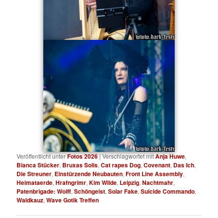
Veröffentlicht unter
Fotos 2026
|
Verschlagwortet mit
Anja Huwe
,
Bianca Stücker
,
Bruxas Solis
,
Cat rapes Dog
,
Covenant
,
Das Ich
,
Die Streuner
,
Einstürzende Neubauten
,
Front Line Assembly
,
Heimataerde
,
Hrafngrimr
,
Kim Wilde
,
Leipzig
,
Nachtmahr
,
Patenbrigade: Wolff
,
Schöngeist
,
Solar Fake
,
Suicide Commando
,
Waldkauz
,
Wave Gotik Treffen