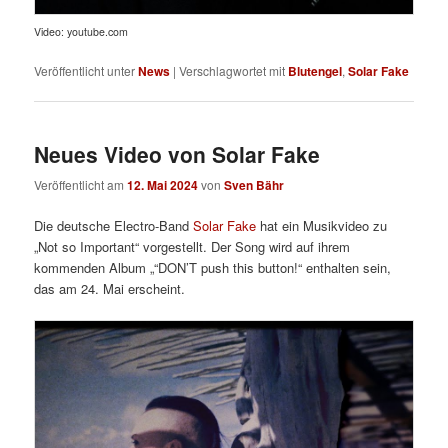
Video: youtube.com
Veröffentlicht unter
News
|
Verschlagwortet mit
Blutengel
,
Solar Fake
Neues Video von Solar Fake
Veröffentlicht am
12. Mai 2024
von
Sven Bähr
Die deutsche Electro-Band
Solar Fake
hat ein Musikvideo zu
„Not so Important“ vorgestellt. Der Song wird auf ihrem
kommenden Album
„“DON’T push this button!“ enthalten
sein,
das am 24. Mai erscheint.