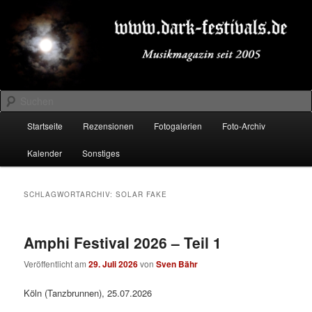
Zum
Zum
Musikmagazin seit 2005
primären
sekundären
Inhalt
Inhalt
springen
springen
DARK-FESTIVALS.DE
Suchen
Hauptmenü
Startseite
Rezensionen
Fotogalerien
Foto-Archiv
Kalender
Sonstiges
SCHLAGWORTARCHIV:
SOLAR FAKE
Amphi Festival 2026 – Teil 1
Veröffentlicht am
29. Juli 2026
von
Sven Bähr
Köln (Tanzbrunnen), 25.07.2026