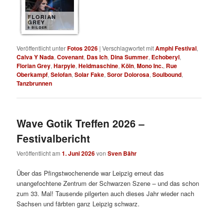
FLORIAN
GREY
8 BILDER
Veröffentlicht unter
Fotos 2026
|
Verschlagwortet mit
Amphi Festival
,
Calva Y Nada
,
Covenant
,
Das Ich
,
Dina Summer
,
Echoberyl
,
Florian Grey
,
Harpyie
,
Heldmaschine
,
Köln
,
Mono Inc.
,
Rue
Oberkampf
,
Selofan
,
Solar Fake
,
Soror Dolorosa
,
Soulbound
,
Tanzbrunnen
Wave Gotik Treffen 2026 –
Festivalbericht
Veröffentlicht am
1. Juni 2026
von
Sven Bähr
Über das Pfingstwochenende war Leipzig erneut das
unangefochtene Zentrum der Schwarzen Szene – und das schon
zum 33. Mal! Tausende pilgerten auch dieses Jahr wieder nach
Sachsen und färbten ganz Leipzig schwarz.