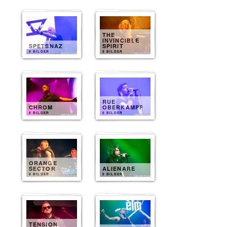
THE
INVINCIBLE
SPETSNAZ
SPIRIT
8 BILDER
8 BILDER
RUE
CHROM
OBERKAMPF
8 BILDER
8 BILDER
ORANGE
SECTOR
ALIENARE
8 BILDER
8 BILDER
TENSION