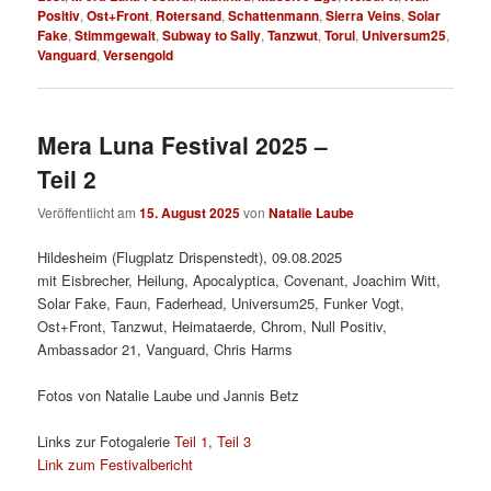
Positiv
,
Ost+Front
,
Rotersand
,
Schattenmann
,
Sierra Veins
,
Solar
Fake
,
Stimmgewalt
,
Subway to Sally
,
Tanzwut
,
Torul
,
Universum25
,
Vanguard
,
Versengold
Mera Luna Festival 2025 –
Teil 2
Veröffentlicht am
15. August 2025
von
Natalie Laube
Hildesheim (Flugplatz Drispenstedt), 09.08.2025
mit Eisbrecher, Heilung, Apocalyptica, Covenant, Joachim Witt,
Solar Fake, Faun, Faderhead, Universum25, Funker Vogt,
Ost+Front, Tanzwut, Heimataerde, Chrom, Null Positiv,
Ambassador 21, Vanguard, Chris Harms
Fotos von Natalie Laube und Jannis Betz
Links zur Fotogalerie
Teil 1
,
Teil 3
Link zum Festivalbericht