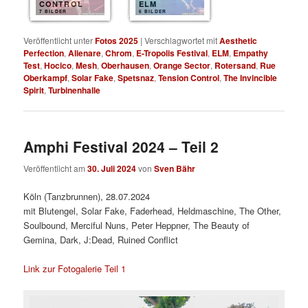
CONTROL
ELM
7 BILDER
6 BILDER
Veröffentlicht unter
Fotos 2025
|
Verschlagwortet mit
Aesthetic
Perfection
,
Alienare
,
Chrom
,
E-Tropolis Festival
,
ELM
,
Empathy
Test
,
Hocico
,
Mesh
,
Oberhausen
,
Orange Sector
,
Rotersand
,
Rue
Oberkampf
,
Solar Fake
,
Spetsnaz
,
Tension Control
,
The Invincible
Spirit
,
Turbinenhalle
Amphi Festival 2024 – Teil 2
Veröffentlicht am
30. Juli 2024
von
Sven Bähr
Köln (Tanzbrunnen), 28.07.2024
mit Blutengel, Solar Fake, Faderhead, Heldmaschine, The Other,
Soulbound, Merciful Nuns, Peter Heppner, The Beauty of
Gemina, Dark, J:Dead, Ruined Conflict
Link zur Fotogalerie Teil 1