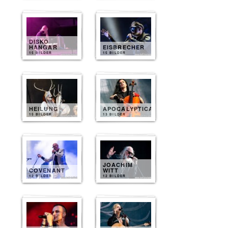
DISKO
HANGAR
EISBRECHER
15 BILDER
15 BILDER
HEILUNG
APOCALYPTICA
15 BILDER
13 BILDER
JOACHIM
COVENANT
WITT
12 BILDER
12 BILDER