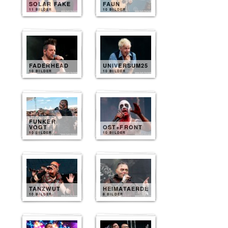
SOLAR FAKE
FAUN
11 BILDER
10 BILDER
FADERHEAD
UNIVERSUM25
10 BILDER
10 BILDER
FUNKER
VOGT
OST+FRONT
10 BILDER
10 BILDER
TANZWUT
HEIMATAERDE
10 BILDER
8 BILDER