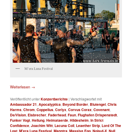
M’era Luna Festival
Weiterlesen
→
Veröffentlicht unter
Konzertberichte
|
Verschlagwortet mit
Ambassador 21
,
Apocalyptica
,
Beyond Border
,
Blutengel
,
Chris
Harms
,
Chrom
,
Coppelius
,
Corlyx
,
Corvus Corax
,
Covenant
,
De/Vision
,
Eisbrecher
,
Faderhead
,
Faun
,
Flughafen Drispenstedt
,
Funker Vogt
,
Heilung
,
Heimataerde
,
Hildesheim
,
In Strict
Confidence
,
Joachim Witt
,
Lacuna Coil
,
Leaether Strip
,
Lord Of The
Lost
,
M'era Luna Festival
,
Manntra
,
Massive Ego
,
Noisuf-X
,
Null