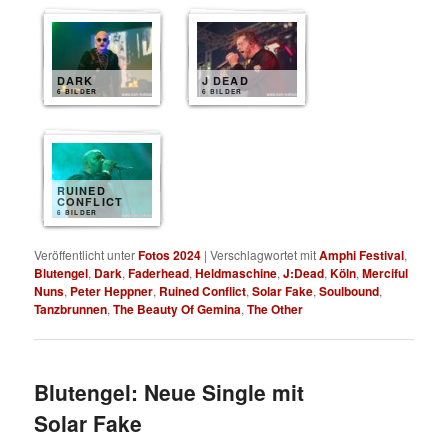
DARK
J DEAD
6 BILDER
6 BILDER
RUINED
CONFLICT
6 BILDER
Veröffentlicht unter
Fotos 2024
|
Verschlagwortet mit
Amphi Festival
,
Blutengel
,
Dark
,
Faderhead
,
Heldmaschine
,
J:Dead
,
Köln
,
Merciful
Nuns
,
Peter Heppner
,
Ruined Conflict
,
Solar Fake
,
Soulbound
,
Tanzbrunnen
,
The Beauty Of Gemina
,
The Other
Blutengel: Neue Single mit
Solar Fake