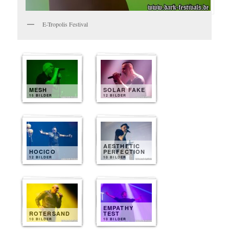
E-Tropolis Festival
MESH
SOLAR FAKE
15 BILDER
12 BILDER
AESTHETIC
HOCICO
PERFECTION
12 BILDER
10 BILDER
EMPATHY
ROTERSAND
TEST
10 BILDER
10 BILDER