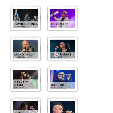
IMPRESSIONEN
COVENANT
12 BILDER
15 BILDER
MONO INC.
SOLAR FAKE
14 BILDER
13 BILDER
CALVA Y
NADA
DAS ICH
9 BILDER
12 BILDER
RUE