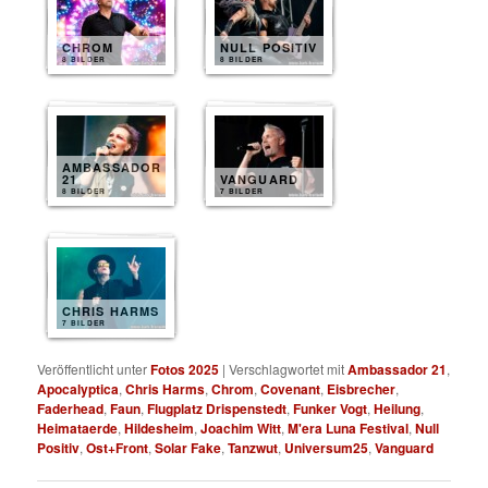
CHROM
NULL POSITIV
8 BILDER
8 BILDER
AMBASSADOR
21
VANGUARD
8 BILDER
7 BILDER
CHRIS HARMS
7 BILDER
Veröffentlicht unter
Fotos 2025
|
Verschlagwortet mit
Ambassador 21
,
Apocalyptica
,
Chris Harms
,
Chrom
,
Covenant
,
Eisbrecher
,
Faderhead
,
Faun
,
Flugplatz Drispenstedt
,
Funker Vogt
,
Heilung
,
Heimataerde
,
Hildesheim
,
Joachim Witt
,
M'era Luna Festival
,
Null
Positiv
,
Ost+Front
,
Solar Fake
,
Tanzwut
,
Universum25
,
Vanguard