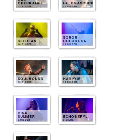
OBERKAMPF
HELDMASCHINE
12 BILDER
11 BILDER
SOROR
SELOFAN
DOLOROSA
10 BILDER
10 BILDER
SOULBOUND
HARPYIE
10 BILDER
10 BILDER
DINA
SUMMER
ECHOBERYL
9 BILDER
8 BILDER