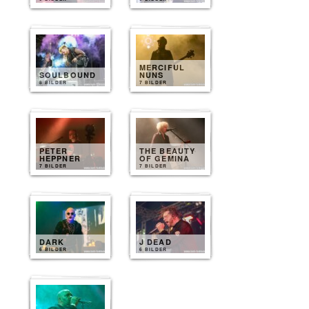
MERCIFUL
SOULBOUND
NUNS
8 BILDER
7 BILDER
PETER
THE BEAUTY
HEPPNER
OF GEMINA
7 BILDER
7 BILDER
DARK
J DEAD
6 BILDER
6 BILDER