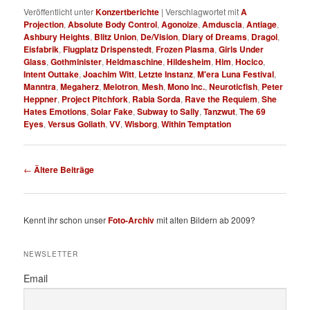
Veröffentlicht unter
Konzertberichte
|
Verschlagwortet mit
A
Projection
,
Absolute Body Control
,
Agonoize
,
Amduscia
,
Antiage
,
Ashbury Heights
,
Blitz Union
,
De/Vision
,
Diary of Dreams
,
Dragol
,
Eisfabrik
,
Flugplatz Drispenstedt
,
Frozen Plasma
,
Girls Under
Glass
,
Gothminister
,
Heldmaschine
,
Hildesheim
,
Him
,
Hocico
,
Intent Outtake
,
Joachim Witt
,
Letzte Instanz
,
M'era Luna Festival
,
Manntra
,
Megaherz
,
Melotron
,
Mesh
,
Mono Inc.
,
Neuroticfish
,
Peter
Heppner
,
Project Pitchfork
,
Rabia Sorda
,
Rave the Requiem
,
She
Hates Emotions
,
Solar Fake
,
Subway to Sally
,
Tanzwut
,
The 69
Eyes
,
Versus Goliath
,
VV
,
Wisborg
,
Within Temptation
Beitragsnavigation
←
Ältere Beiträge
Kennt ihr schon unser
Foto-Archiv
mit alten Bildern ab 2009?
NEWSLETTER
Email