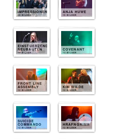
IMPRESSIONEN
ANJA HUWE
50 BILDER
15 BILDER
EINSTUERZENDE
NEUBAUTEN
COVENANT
14 BILDER
13 BILDER
FRONT LINE
ASSEMBLY
KIM WILDE
12 BILDER
12 BILDER
SUICIDE
COMMANDO
HRAFNGRIMR
12 BILDER
12 BILDER