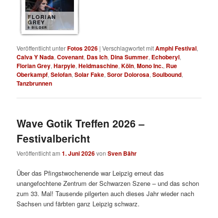
FLORIAN
GREY
8 BILDER
Veröffentlicht unter
Fotos 2026
|
Verschlagwortet mit
Amphi Festival
,
Calva Y Nada
,
Covenant
,
Das Ich
,
Dina Summer
,
Echoberyl
,
Florian Grey
,
Harpyie
,
Heldmaschine
,
Köln
,
Mono Inc.
,
Rue
Oberkampf
,
Selofan
,
Solar Fake
,
Soror Dolorosa
,
Soulbound
,
Tanzbrunnen
Wave Gotik Treffen 2026 –
Festivalbericht
Veröffentlicht am
1. Juni 2026
von
Sven Bähr
Über das Pfingstwochenende war Leipzig erneut das
unangefochtene Zentrum der Schwarzen Szene – und das schon
zum 33. Mal! Tausende pilgerten auch dieses Jahr wieder nach
Sachsen und färbten ganz Leipzig schwarz.