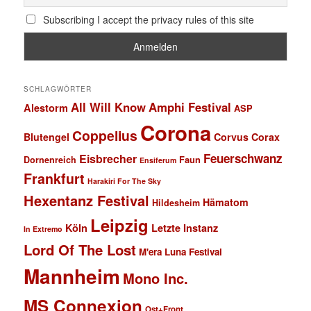
Subscribing I accept the privacy rules of this site
SCHLAGWÖRTER
All Will Know
Amphi Festival
Alestorm
ASP
Corona
Coppelius
Blutengel
Corvus Corax
Feuerschwanz
Eisbrecher
Faun
Dornenreich
Ensiferum
Frankfurt
Harakiri For The Sky
Hexentanz Festival
Hämatom
Hildesheim
Leipzig
Köln
Letzte Instanz
In Extremo
Lord Of The Lost
M'era Luna Festival
Mannheim
Mono Inc.
MS Connexion
Ost+Front