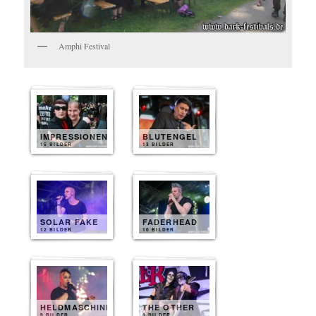
Amphi Festival
IMPRESSIONEN
BLUTENGEL
15 BILDER
13 BILDER
SOLAR FAKE
FADERHEAD
12 BILDER
10 BILDER
HELDMASCHINE
THE OTHER
9 BILDER
8 BILDER