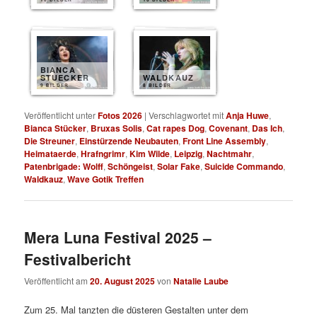
BIANCA
STUECKER
WALDKAUZ
9 BILDER
8 BILDER
Veröffentlicht unter
Fotos 2026
|
Verschlagwortet mit
Anja Huwe
,
Bianca Stücker
,
Bruxas Solis
,
Cat rapes Dog
,
Covenant
,
Das Ich
,
Die Streuner
,
Einstürzende Neubauten
,
Front Line Assembly
,
Heimataerde
,
Hrafngrimr
,
Kim Wilde
,
Leipzig
,
Nachtmahr
,
Patenbrigade: Wolff
,
Schöngeist
,
Solar Fake
,
Suicide Commando
,
Waldkauz
,
Wave Gotik Treffen
Mera Luna Festival 2025 –
Festivalbericht
Veröffentlicht am
20. August 2025
von
Natalie Laube
Zum 25. Mal tanzten die düsteren Gestalten unter dem