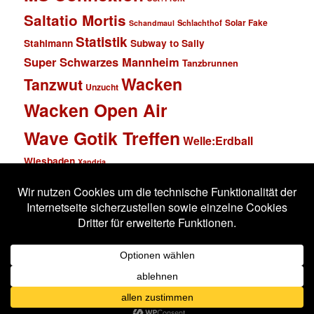
Saltatio Mortis
Solar Fake
Schlachthof
Schandmaul
Statistik
Stahlmann
Subway to Sally
Super Schwarzes Mannheim
Tanzbrunnen
Wacken
Tanzwut
Unzucht
Wacken Open Air
Wave Gotik Treffen
Welle:Erdball
Wiesbaden
Xandria
Impressum
Datenschutzerklärung
Stolz präsentiert von WordPress