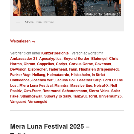
M’era Luna Festival
Weiterlesen
→
Veröffentlicht unter
Konzertberichte
|
Verschlagwortet mit
Ambassador 21
,
Apocalyptica
,
Beyond Border
,
Blutengel
,
Chris
Harms
,
Chrom
,
Coppelius
,
Corlyx
,
Corvus Corax
,
Covenant
,
De/Vision
,
Eisbrecher
,
Faderhead
,
Faun
,
Flughafen Drispenstedt
,
Funker Vogt
,
Heilung
,
Heimataerde
,
Hildesheim
,
In Strict
Confidence
,
Joachim Witt
,
Lacuna Coil
,
Leaether Strip
,
Lord Of The
Lost
,
M'era Luna Festival
,
Manntra
,
Massive Ego
,
Noisuf-X
,
Null
Positiv
,
Ost+Front
,
Rotersand
,
Schattenmann
,
Sierra Veins
,
Solar
Fake
,
Stimmgewalt
,
Subway to Sally
,
Tanzwut
,
Torul
,
Universum25
,
Vanguard
,
Versengold
Mera Luna Festival 2025 –