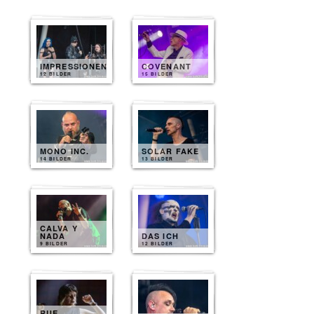
IMPRESSIONEN
COVENANT
12 BILDER
15 BILDER
MONO INC.
SOLAR FAKE
14 BILDER
13 BILDER
CALVA Y
NADA
DAS ICH
9 BILDER
12 BILDER
RUE