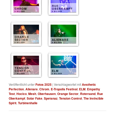
RUE
CHROM
OBERKAMPF
8 BILDER
8 BILDER
ORANGE
SECTOR
ALIENARE
8 BILDER
8 BILDER
TENSION
CONTROL
ELM
7 BILDER
6 BILDER
Veröffentlicht unter
Fotos 2025
|
Verschlagwortet mit
Aesthetic
Perfection
,
Alienare
,
Chrom
,
E-Tropolis Festival
,
ELM
,
Empathy
Test
,
Hocico
,
Mesh
,
Oberhausen
,
Orange Sector
,
Rotersand
,
Rue
Oberkampf
,
Solar Fake
,
Spetsnaz
,
Tension Control
,
The Invincible
Spirit
,
Turbinenhalle