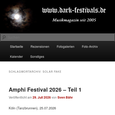
Zum
Zum
Musikmagazin seit 2005
primären
sekundären
Inhalt
Inhalt
springen
springen
DARK-FESTIVALS.DE
Suchen
Hauptmenü
Startseite
Rezensionen
Fotogalerien
Foto-Archiv
Kalender
Sonstiges
SCHLAGWORTARCHIV:
SOLAR FAKE
Amphi Festival 2026 – Teil 1
Veröffentlicht am
29. Juli 2026
von
Sven Bähr
Köln (Tanzbrunnen), 25.07.2026