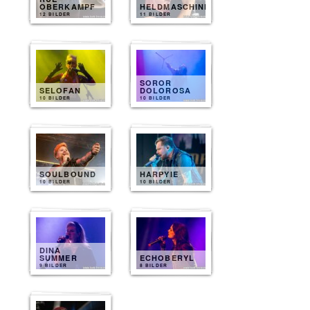
OBERKAMPF
HELDMASCHINE
12 BILDER
11 BILDER
SOROR
SELOFAN
DOLOROSA
10 BILDER
10 BILDER
SOULBOUND
HARPYIE
10 BILDER
10 BILDER
DINA
SUMMER
ECHOBERYL
9 BILDER
8 BILDER