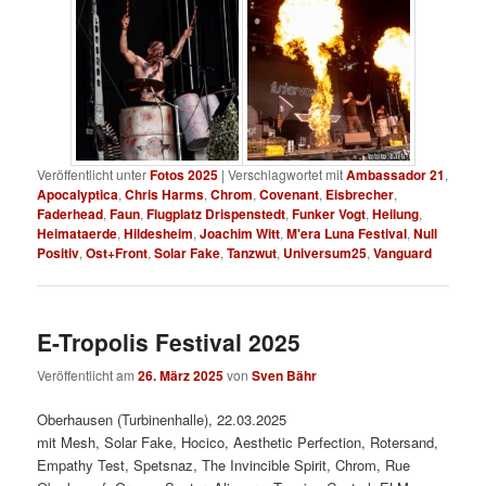
Veröffentlicht unter
Fotos 2025
|
Verschlagwortet mit
Ambassador 21
,
Apocalyptica
,
Chris Harms
,
Chrom
,
Covenant
,
Eisbrecher
,
Faderhead
,
Faun
,
Flugplatz Drispenstedt
,
Funker Vogt
,
Heilung
,
Heimataerde
,
Hildesheim
,
Joachim Witt
,
M'era Luna Festival
,
Null
Positiv
,
Ost+Front
,
Solar Fake
,
Tanzwut
,
Universum25
,
Vanguard
E-Tropolis Festival 2025
Veröffentlicht am
26. März 2025
von
Sven Bähr
Oberhausen (Turbinenhalle), 22.03.2025
mit Mesh, Solar Fake, Hocico, Aesthetic Perfection, Rotersand,
Empathy Test, Spetsnaz, The Invincible Spirit, Chrom, Rue