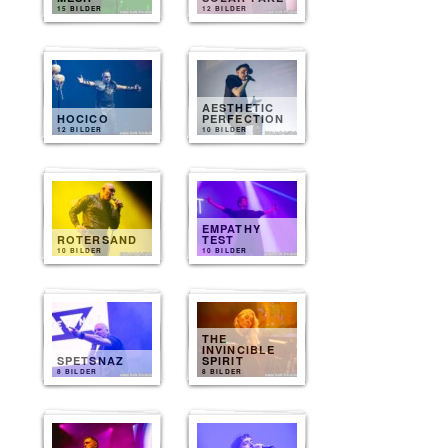
15 BILDER
12 BILDER
AESTHETIC
HOCICO
PERFECTION
12 BILDER
10 BILDER
EMPATHY
ROTERSAND
TEST
10 BILDER
10 BILDER
THE
INVINCIBLE
SPETSNAZ
SPIRIT
8 BILDER
8 BILDER