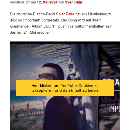
Veröffentlicht am
12. Mai 2024
von
Sven Bähr
Die deutsche Electro-Band
Solar Fake
hat ein Musikvideo zu
„Not so Important“ vorgestellt. Der Song wird auf ihrem
kommenden Album
„“DON’T push this button!“ enthalten
sein,
das am 24. Mai erscheint.
Hier klicken um YouTube-Cookies zu
akzeptieren und den Inhalt zu laden