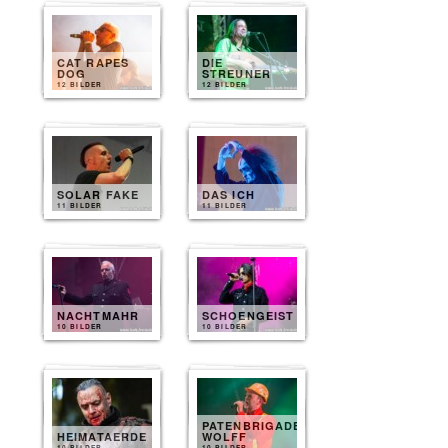
CAT RAPES
DIE
DOG
STREUNER
12 BILDER
12 BILDER
SOLAR FAKE
DAS ICH
11 BILDER
11 BILDER
NACHTMAHR
SCHOENGEIST
10 BILDER
10 BILDER
PATENBRIGADE
HEIMATAERDE
WOLFF
10 BILDER
10 BILDER