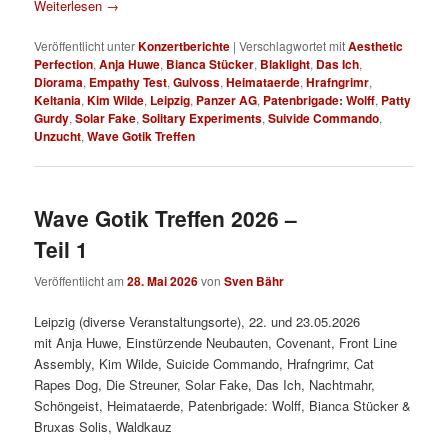
Weiterlesen
→
Veröffentlicht unter
Konzertberichte
|
Verschlagwortet mit
Aesthetic
Perfection
,
Anja Huwe
,
Bianca Stücker
,
Blaklight
,
Das Ich
,
Diorama
,
Empathy Test
,
Gulvoss
,
Heimataerde
,
Hrafngrimr
,
Keltania
,
Kim Wilde
,
Leipzig
,
Panzer AG
,
Patenbrigade: Wolff
,
Patty
Gurdy
,
Solar Fake
,
Solitary Experiments
,
Suivide Commando
,
Unzucht
,
Wave Gotik Treffen
Wave Gotik Treffen 2026 –
Teil 1
Veröffentlicht am
28. Mai 2026
von
Sven Bähr
Leipzig (diverse Veranstaltungsorte), 22. und 23.05.2026
mit Anja Huwe, Einstürzende Neubauten, Covenant, Front Line
Assembly, Kim Wilde, Suicide Commando, Hrafngrimr, Cat
Rapes Dog, Die Streuner, Solar Fake, Das Ich, Nachtmahr,
Schöngeist, Heimataerde, Patenbrigade: Wolff, Bianca Stücker &
Bruxas Solis, Waldkauz