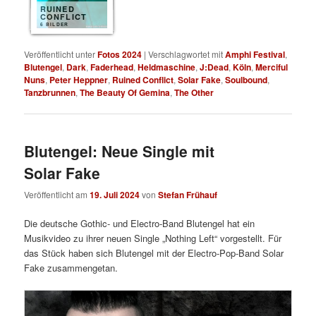
RUINED
CONFLICT
6 BILDER
Veröffentlicht unter
Fotos 2024
|
Verschlagwortet mit
Amphi Festival
,
Blutengel
,
Dark
,
Faderhead
,
Heldmaschine
,
J:Dead
,
Köln
,
Merciful
Nuns
,
Peter Heppner
,
Ruined Conflict
,
Solar Fake
,
Soulbound
,
Tanzbrunnen
,
The Beauty Of Gemina
,
The Other
Blutengel: Neue Single mit
Solar Fake
Veröffentlicht am
19. Juli 2024
von
Stefan Frühauf
Die deutsche Gothic- und Electro-Band Blutengel hat ein
Musikvideo zu ihrer neuen Single „Nothing Left“ vorgestellt. Für
das Stück haben sich Blutengel mit der Electro-Pop-Band Solar
Fake zusammengetan.