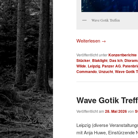
Wave Gotik Treffen
Weiterlesen
→
Veröffentlicht unter
Konzertberichte
Stücker
,
Blaklight
,
Das Ich
,
Dioram
Wilde
,
Leipzig
,
Panzer AG
,
Patenbri
Commando
,
Unzucht
,
Wave Gotik T
Wave Gotik Treff
Veröffentlicht am
28. Mai 2026
von
S
Leipzig (diverse Veranstaltung
mit Anja Huwe, Einstürzende 