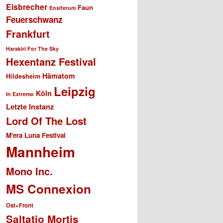
Eisbrecher
Faun
Ensiferum
Feuerschwanz
Frankfurt
Harakiri For The Sky
Hexentanz Festival
Hämatom
Hildesheim
Leipzig
Köln
In Extremo
Letzte Instanz
Lord Of The Lost
M'era Luna Festival
Mannheim
Mono Inc.
MS Connexion
Ost+Front
Saltatio Mortis