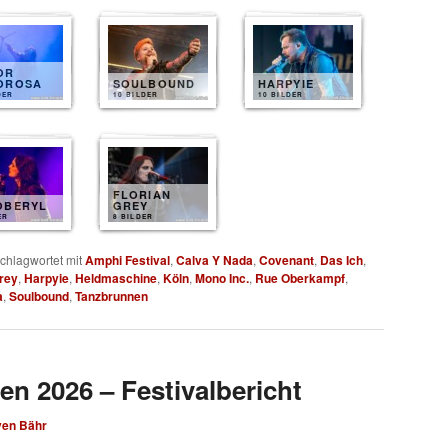
OR
OROSA
SOULBOUND
HARPYIE
DER
10 BILDER
10 BILDER
FLORIAN
OBERYL
GREY
ER
8 BILDER
chlagwortet mit
Amphi Festival
,
Calva Y Nada
,
Covenant
,
Das Ich
,
Grey
,
Harpyie
,
Heldmaschine
,
Köln
,
Mono Inc.
,
Rue Oberkampf
,
a
,
Soulbound
,
Tanzbrunnen
en 2026 – Festivalbericht
ven Bähr