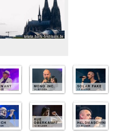
ENANT
MONO INC.
SOLAR FAKE
DER
14 BILDER
13 BILDER
RUE
ICH
OBERKAMPF
HELDMASCHINE
DER
12 BILDER
11 BILDER