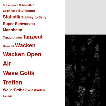
Schlachthof
Schandmaul
Stahlmann
Solar Fake
Statistik
Subway to Sally
Super Schwarzes
Mannheim
Tanzwut
Tanzbrunnen
Wacken
Unzucht
Wacken Open
Air
Wave Gotik
Treffen
Welle:Erdball
Wiesbaden
Xandria