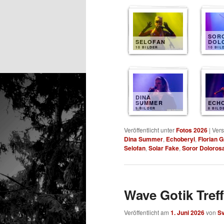
SOR
SELOFAN
DOL
10 BILDER
10 BIL
DINA
SUMMER
ECH
9 BILDER
8 BILD
Veröffentlicht unter
Fotos 2026
|
Vers
Dina Summer
,
Echoberyl
,
Florian 
Selofan
,
Solar Fake
,
Soror Doloros
Wave Gotik Treff
Veröffentlicht am
1. Juni 2026
von
S