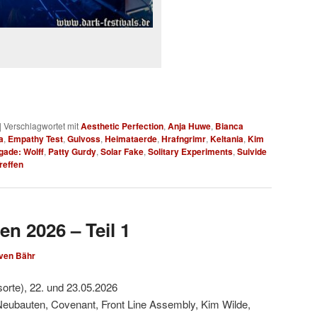
|
Verschlagwortet mit
Aesthetic Perfection
,
Anja Huwe
,
Bianca
a
,
Empathy Test
,
Gulvoss
,
Heimataerde
,
Hrafngrimr
,
Keltania
,
Kim
gade: Wolff
,
Patty Gurdy
,
Solar Fake
,
Solitary Experiments
,
Suivide
reffen
en 2026 – Teil 1
ven Bähr
sorte), 22. und 23.05.2026
Neubauten, Covenant, Front Line Assembly, Kim Wilde,