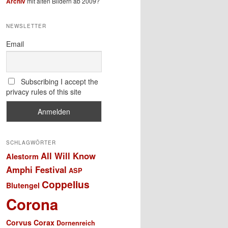
Archiv
mit alten Bildern ab 2009?
NEWSLETTER
Email
Subscribing I accept the
privacy rules of this site
SCHLAGWÖRTER
All Will Know
Alestorm
Amphi Festival
ASP
Coppelius
Blutengel
Corona
Corvus Corax
Dornenreich