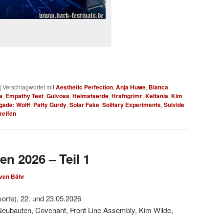
|
Verschlagwortet mit
Aesthetic Perfection
,
Anja Huwe
,
Bianca
a
,
Empathy Test
,
Gulvoss
,
Heimataerde
,
Hrafngrimr
,
Keltania
,
Kim
gade: Wolff
,
Patty Gurdy
,
Solar Fake
,
Solitary Experiments
,
Suivide
reffen
en 2026 – Teil 1
ven Bähr
sorte), 22. und 23.05.2026
Neubauten, Covenant, Front Line Assembly, Kim Wilde,