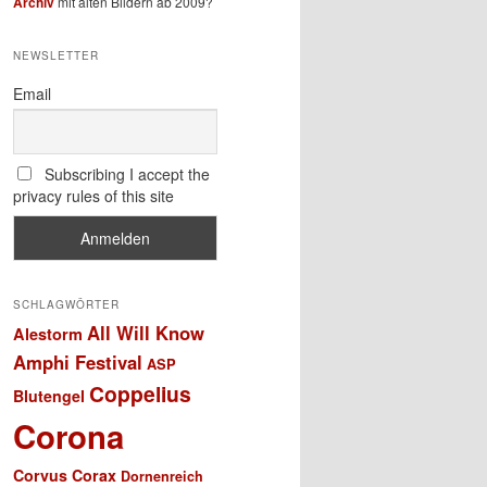
Archiv
mit alten Bildern ab 2009?
NEWSLETTER
Email
Subscribing I accept the
privacy rules of this site
SCHLAGWÖRTER
All Will Know
Alestorm
Amphi Festival
ASP
Coppelius
Blutengel
Corona
Corvus Corax
Dornenreich