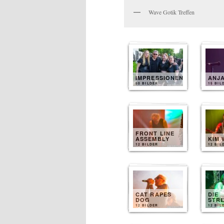
Wave Gotik Treffen
IMPRESSIONEN
ANJ
50 BILDER
15 BIL
FRONT LINE
ASSEMBLY
KIM 
12 BILDER
12 BIL
CAT RAPES
DIE
DOG
STR
12 BILDER
12 BIL