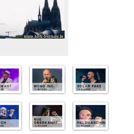
ENANT
MONO INC.
SOLAR FAKE
DER
14 BILDER
13 BILDER
RUE
ICH
OBERKAMPF
HELDMASCHINE
DER
12 BILDER
11 BILDER