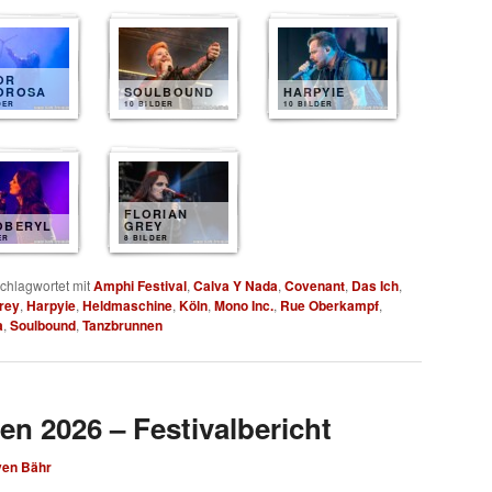
OR
OROSA
SOULBOUND
HARPYIE
DER
10 BILDER
10 BILDER
FLORIAN
OBERYL
GREY
ER
8 BILDER
chlagwortet mit
Amphi Festival
,
Calva Y Nada
,
Covenant
,
Das Ich
,
Grey
,
Harpyie
,
Heldmaschine
,
Köln
,
Mono Inc.
,
Rue Oberkampf
,
a
,
Soulbound
,
Tanzbrunnen
en 2026 – Festivalbericht
ven Bähr