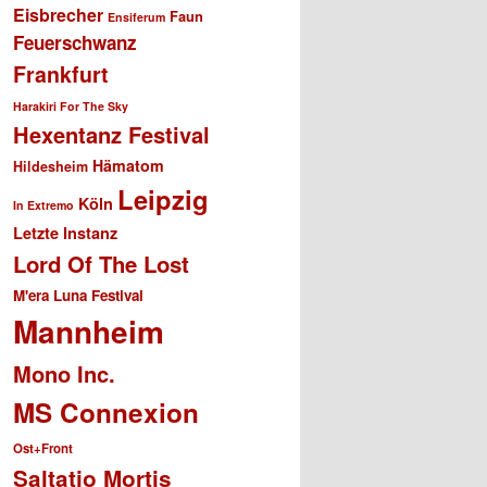
Eisbrecher
Faun
Ensiferum
Feuerschwanz
Frankfurt
Harakiri For The Sky
Hexentanz Festival
Hämatom
Hildesheim
Leipzig
Köln
In Extremo
Letzte Instanz
Lord Of The Lost
M'era Luna Festival
Mannheim
Mono Inc.
MS Connexion
Ost+Front
Saltatio Mortis