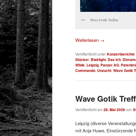
Wave Gotik Treffen
Weiterlesen
→
Veröffentlicht unter
Konzertberichte
Stücker
,
Blaklight
,
Das Ich
,
Dioram
Wilde
,
Leipzig
,
Panzer AG
,
Patenbri
Commando
,
Unzucht
,
Wave Gotik T
Wave Gotik Treff
Veröffentlicht am
28. Mai 2026
von
S
Leipzig (diverse Veranstaltung
mit Anja Huwe, Einstürzende 