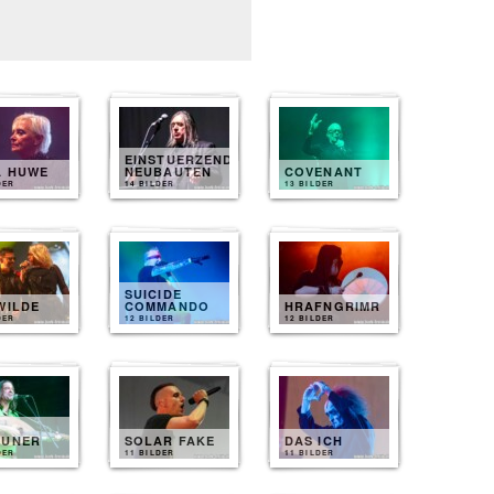
EINSTUERZENDE
A HUWE
NEUBAUTEN
COVENANT
DER
14 BILDER
13 BILDER
SUICIDE
WILDE
COMMANDO
HRAFNGRIMR
DER
12 BILDER
12 BILDER
EUNER
SOLAR FAKE
DAS ICH
DER
11 BILDER
11 BILDER