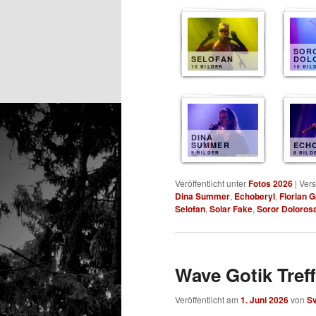
SOR
SELOFAN
DOL
10 BILDER
10 BIL
DINA
SUMMER
ECH
9 BILDER
8 BILD
Veröffentlicht unter
Fotos 2026
|
Vers
Dina Summer
,
Echoberyl
,
Florian 
Selofan
,
Solar Fake
,
Soror Doloros
Wave Gotik Treff
Veröffentlicht am
1. Juni 2026
von
S