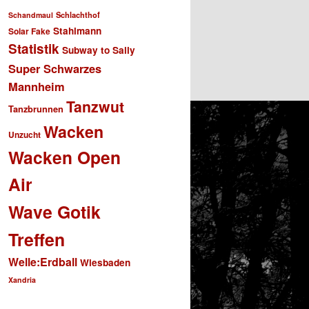
Schlachthof
Schandmaul
Stahlmann
Solar Fake
Statistik
Subway to Sally
Super Schwarzes
Mannheim
Tanzwut
Tanzbrunnen
Wacken
Unzucht
Wacken Open
Air
Wave Gotik
Treffen
Welle:Erdball
Wiesbaden
Xandria