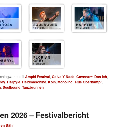
OR
OROSA
SOULBOUND
HARPYIE
DER
10 BILDER
10 BILDER
FLORIAN
OBERYL
GREY
ER
8 BILDER
chlagwortet mit
Amphi Festival
,
Calva Y Nada
,
Covenant
,
Das Ich
,
Grey
,
Harpyie
,
Heldmaschine
,
Köln
,
Mono Inc.
,
Rue Oberkampf
,
a
,
Soulbound
,
Tanzbrunnen
en 2026 – Festivalbericht
ven Bähr