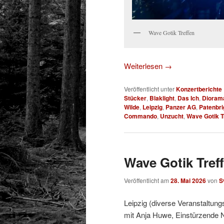
Wave Gotik Treffen
Weiterlesen
→
Veröffentlicht unter
Konzertberichte
Stücker
,
Blaklight
,
Das Ich
,
Dioram
Wilde
,
Leipzig
,
Panzer AG
,
Patenbri
Commando
,
Unzucht
,
Wave Gotik T
Wave Gotik Treff
Veröffentlicht am
28. Mai 2026
von
S
Leipzig (diverse Veranstaltung
mit Anja Huwe, Einstürzende 