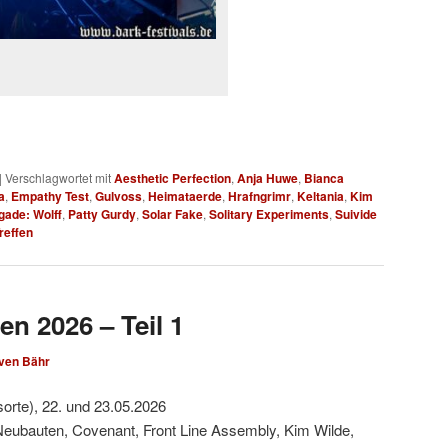
|
Verschlagwortet mit
Aesthetic Perfection
,
Anja Huwe
,
Bianca
a
,
Empathy Test
,
Gulvoss
,
Heimataerde
,
Hrafngrimr
,
Keltania
,
Kim
gade: Wolff
,
Patty Gurdy
,
Solar Fake
,
Solitary Experiments
,
Suivide
reffen
en 2026 – Teil 1
ven Bähr
sorte), 22. und 23.05.2026
Neubauten, Covenant, Front Line Assembly, Kim Wilde,