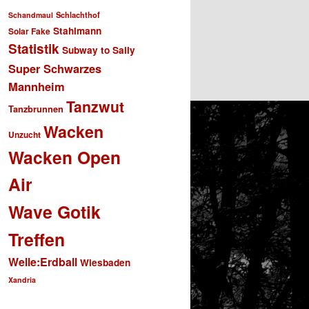
Schlachthof
Schandmaul
Stahlmann
Solar Fake
Statistik
Subway to Sally
Super Schwarzes
Mannheim
Tanzwut
Tanzbrunnen
Wacken
Unzucht
Wacken Open
Air
Wave Gotik
Treffen
Welle:Erdball
Wiesbaden
Xandria