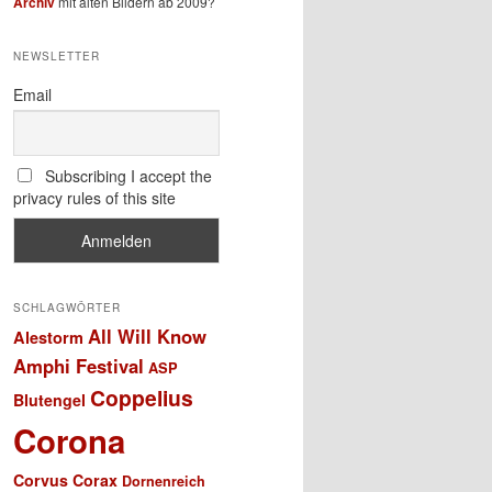
Archiv
mit alten Bildern ab 2009?
NEWSLETTER
Email
Subscribing I accept the
privacy rules of this site
SCHLAGWÖRTER
All Will Know
Alestorm
Amphi Festival
ASP
Coppelius
Blutengel
Corona
Corvus Corax
Dornenreich