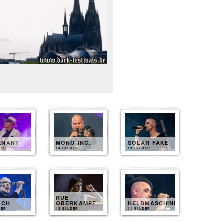
ENANT
MONO INC.
SOLAR FAKE
DER
14 BILDER
13 BILDER
RUE
ICH
OBERKAMPF
HELDMASCHINE
DER
12 BILDER
11 BILDER