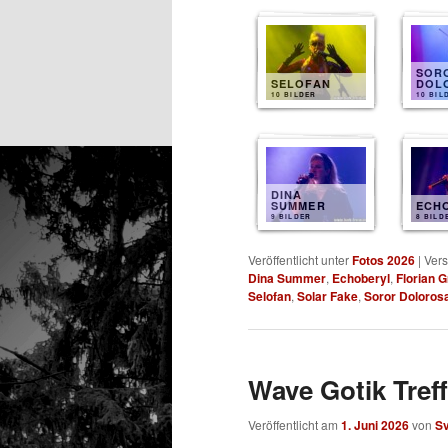
SOR
SELOFAN
DOL
10 BILDER
10 BIL
DINA
SUMMER
ECH
9 BILDER
8 BILD
Veröffentlicht unter
Fotos 2026
|
Vers
Dina Summer
,
Echoberyl
,
Florian 
Selofan
,
Solar Fake
,
Soror Doloros
Wave Gotik Treff
Veröffentlicht am
1. Juni 2026
von
S