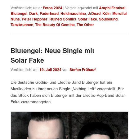
Veröffentlicht unter
Fotos 2024
|
Verschlagwortet mit
Amphi Festival
,
Blutengel
,
Dark
,
Faderhead
,
Heldmaschine
,
J:Dead
,
Köln
,
Merciful
Nuns
,
Peter Heppner
,
Ruined Conflict
,
Solar Fake
,
Soulbound
,
Tanzbrunnen
,
The Beauty Of Gemina
,
The Other
Blutengel: Neue Single mit
Solar Fake
Veröffentlicht am
19. Juli 2024
von
Stefan Frühauf
Die deutsche Gothic- und Electro-Band Blutengel hat ein
Musikvideo zu ihrer neuen Single „Nothing Left“ vorgestellt. Für
das Stück haben sich Blutengel mit der Electro-Pop-Band Solar
Fake zusammengetan.