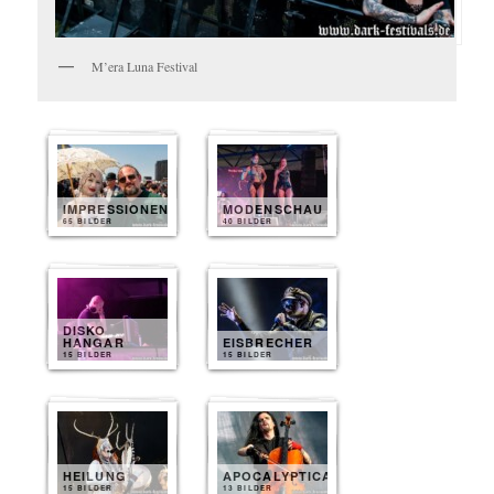
M’era Luna Festival
IMPRESSIONEN
MODENSCHAU
65 BILDER
40 BILDER
DISKO
HANGAR
EISBRECHER
15 BILDER
15 BILDER
HEILUNG
APOCALYPTICA
15 BILDER
13 BILDER