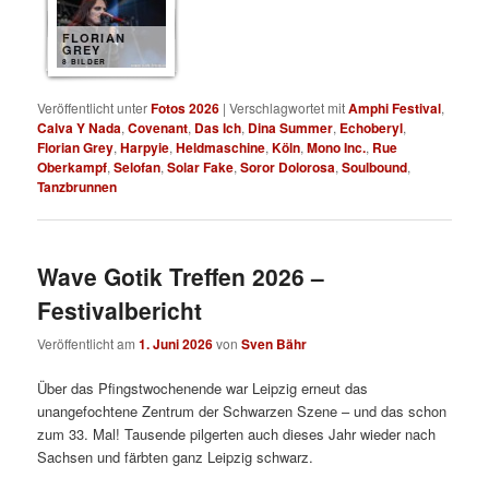
FLORIAN
GREY
8 BILDER
Veröffentlicht unter
Fotos 2026
|
Verschlagwortet mit
Amphi Festival
,
Calva Y Nada
,
Covenant
,
Das Ich
,
Dina Summer
,
Echoberyl
,
Florian Grey
,
Harpyie
,
Heldmaschine
,
Köln
,
Mono Inc.
,
Rue
Oberkampf
,
Selofan
,
Solar Fake
,
Soror Dolorosa
,
Soulbound
,
Tanzbrunnen
Wave Gotik Treffen 2026 –
Festivalbericht
Veröffentlicht am
1. Juni 2026
von
Sven Bähr
Über das Pfingstwochenende war Leipzig erneut das
unangefochtene Zentrum der Schwarzen Szene – und das schon
zum 33. Mal! Tausende pilgerten auch dieses Jahr wieder nach
Sachsen und färbten ganz Leipzig schwarz.