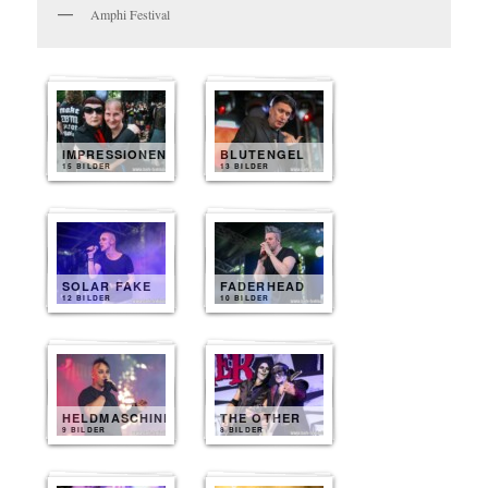
Amphi Festival
IMPRESSIONEN
BLUTENGEL
15 BILDER
13 BILDER
SOLAR FAKE
FADERHEAD
12 BILDER
10 BILDER
HELDMASCHINE
THE OTHER
9 BILDER
8 BILDER