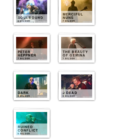
MERCIFUL
SOULBOUND
NUNS
8 BILDER
7 BILDER
PETER
THE BEAUTY
HEPPNER
OF GEMINA
7 BILDER
7 BILDER
DARK
J DEAD
6 BILDER
6 BILDER
RUINED
CONFLICT
6 BILDER