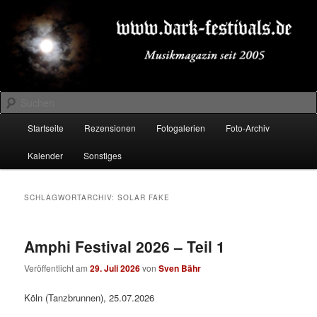
Zum
Zum
Musikmagazin seit 2005
primären
sekundären
Inhalt
Inhalt
springen
springen
DARK-FESTIVALS.DE
Suchen
Hauptmenü
Startseite
Rezensionen
Fotogalerien
Foto-Archiv
Kalender
Sonstiges
SCHLAGWORTARCHIV:
SOLAR FAKE
Amphi Festival 2026 – Teil 1
Veröffentlicht am
29. Juli 2026
von
Sven Bähr
Köln (Tanzbrunnen), 25.07.2026