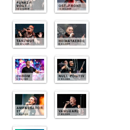
FUNKER
VOGT
OST+FRONT
10 BILDER
10 BILDER
TANZWUT
HEIMATAERDE
10 BILDER
8 BILDER
CHROM
NULL POSITIV
8 BILDER
8 BILDER
AMBASSADOR
21
VANGUARD
8 BILDER
7 BILDER