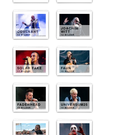
JOACHIM
COVENANT
WITT
12 BILDER
12 BILDER
SOLAR FAKE
FAUN
11 BILDER
10 BILDER
FADERHEAD
UNIVERSUM25
10 BILDER
10 BILDER