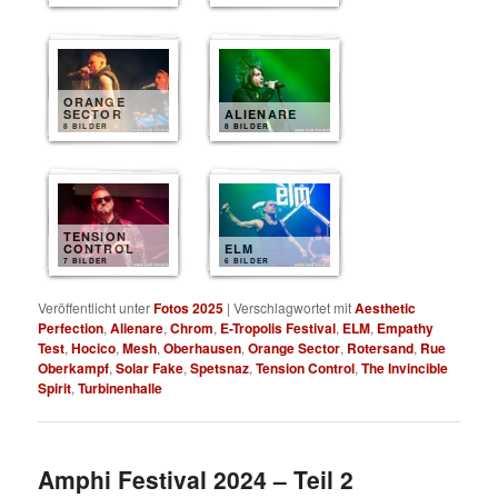
ORANGE
SECTOR
ALIENARE
8 BILDER
8 BILDER
TENSION
CONTROL
ELM
7 BILDER
6 BILDER
Veröffentlicht unter
Fotos 2025
|
Verschlagwortet mit
Aesthetic
Perfection
,
Alienare
,
Chrom
,
E-Tropolis Festival
,
ELM
,
Empathy
Test
,
Hocico
,
Mesh
,
Oberhausen
,
Orange Sector
,
Rotersand
,
Rue
Oberkampf
,
Solar Fake
,
Spetsnaz
,
Tension Control
,
The Invincible
Spirit
,
Turbinenhalle
Amphi Festival 2024 – Teil 2