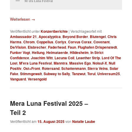
M’era Luna Festival
Weiterlesen
→
Veröffentlicht unter
Konzertberichte
|
Verschlagwortet mit
Ambassador 21
,
Apocalyptica
,
Beyond Border
,
Blutengel
,
Chris
Harms
,
Chrom
,
Coppelius
,
Corlyx
,
Corvus Corax
,
Covenant
,
De/Vision
,
Eisbrecher
,
Faderhead
,
Faun
,
Flughafen Drispenstedt
,
Funker Vogt
,
Heilung
,
Heimataerde
,
Hildesheim
,
In Strict
Confidence
,
Joachim Witt
,
Lacuna Coil
,
Leaether Strip
,
Lord Of The
Lost
,
M'era Luna Festival
,
Manntra
,
Massive Ego
,
Noisuf-X
,
Null
Positiv
,
Ost+Front
,
Rotersand
,
Schattenmann
,
Sierra Veins
,
Solar
Fake
,
Stimmgewalt
,
Subway to Sally
,
Tanzwut
,
Torul
,
Universum25
,
Vanguard
,
Versengold
Mera Luna Festival 2025 –
Teil 2
Veröffentlicht am
15. August 2025
von
Natalie Laube