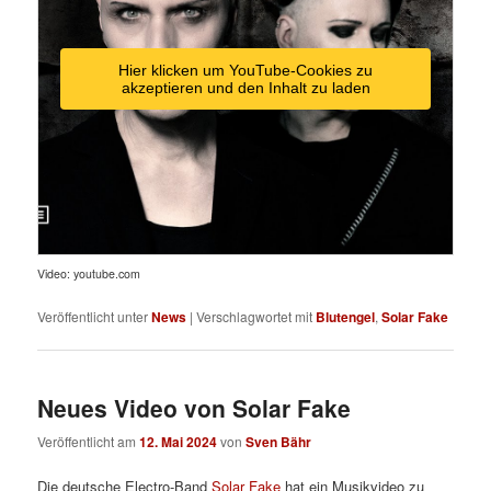
Hier klicken um YouTube-Cookies zu
akzeptieren und den Inhalt zu laden
Video: youtube.com
Veröffentlicht unter
News
|
Verschlagwortet mit
Blutengel
,
Solar Fake
Neues Video von Solar Fake
Veröffentlicht am
12. Mai 2024
von
Sven Bähr
Die deutsche Electro-Band
Solar Fake
hat ein Musikvideo zu