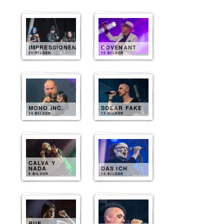
IMPRESSIONEN
COVENANT
12 BILDER
15 BILDER
MONO INC.
SOLAR FAKE
14 BILDER
13 BILDER
CALVA Y
NADA
DAS ICH
9 BILDER
12 BILDER
RUE