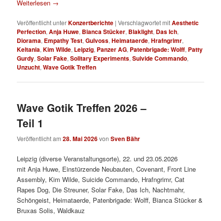
Weiterlesen
→
Veröffentlicht unter
Konzertberichte
|
Verschlagwortet mit
Aesthetic
Perfection
,
Anja Huwe
,
Bianca Stücker
,
Blaklight
,
Das Ich
,
Diorama
,
Empathy Test
,
Gulvoss
,
Heimataerde
,
Hrafngrimr
,
Keltania
,
Kim Wilde
,
Leipzig
,
Panzer AG
,
Patenbrigade: Wolff
,
Patty
Gurdy
,
Solar Fake
,
Solitary Experiments
,
Suivide Commando
,
Unzucht
,
Wave Gotik Treffen
Wave Gotik Treffen 2026 –
Teil 1
Veröffentlicht am
28. Mai 2026
von
Sven Bähr
Leipzig (diverse Veranstaltungsorte), 22. und 23.05.2026
mit Anja Huwe, Einstürzende Neubauten, Covenant, Front Line
Assembly, Kim Wilde, Suicide Commando, Hrafngrimr, Cat
Rapes Dog, Die Streuner, Solar Fake, Das Ich, Nachtmahr,
Schöngeist, Heimataerde, Patenbrigade: Wolff, Bianca Stücker &
Bruxas Solis, Waldkauz