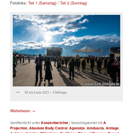
Fotolinks:
Teil 1 (Samstag)
/
Teil 2 (Sonntag)
M’era Luna 2023 – Clubstage
Weiterlesen
→
Veröffentlicht unter
Konzertberichte
|
Verschlagwortet mit
A
Projection
,
Absolute Body Control
,
Agonoize
,
Amduscia
,
Antiage
,