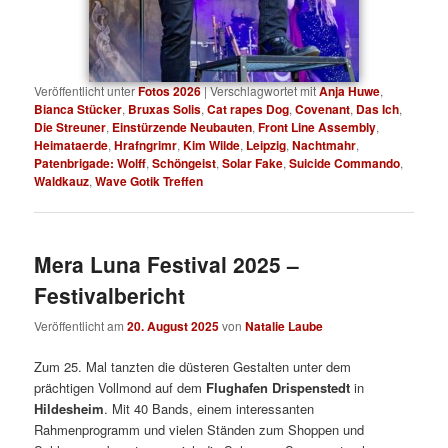
Veröffentlicht unter
Fotos 2026
|
Verschlagwortet mit
Anja Huwe
,
Bianca Stücker
,
Bruxas Solis
,
Cat rapes Dog
,
Covenant
,
Das Ich
,
Die Streuner
,
Einstürzende Neubauten
,
Front Line Assembly
,
Heimataerde
,
Hrafngrimr
,
Kim Wilde
,
Leipzig
,
Nachtmahr
,
Patenbrigade: Wolff
,
Schöngeist
,
Solar Fake
,
Suicide Commando
,
Waldkauz
,
Wave Gotik Treffen
Mera Luna Festival 2025 –
Festivalbericht
Veröffentlicht am
20. August 2025
von
Natalie Laube
Zum 25. Mal tanzten die düsteren Gestalten unter dem
prächtigen Vollmond auf dem
Flughafen Drispenstedt
in
Hildesheim
. Mit 40 Bands, einem interessanten
Rahmenprogramm und vielen Ständen zum Shoppen und