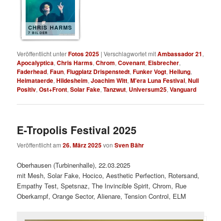
CHRIS HARMS
7 BILDER
Veröffentlicht unter
Fotos 2025
|
Verschlagwortet mit
Ambassador 21
,
Apocalyptica
,
Chris Harms
,
Chrom
,
Covenant
,
Eisbrecher
,
Faderhead
,
Faun
,
Flugplatz Drispenstedt
,
Funker Vogt
,
Heilung
,
Heimataerde
,
Hildesheim
,
Joachim Witt
,
M'era Luna Festival
,
Null
Positiv
,
Ost+Front
,
Solar Fake
,
Tanzwut
,
Universum25
,
Vanguard
E-Tropolis Festival 2025
Veröffentlicht am
26. März 2025
von
Sven Bähr
Oberhausen (Turbinenhalle), 22.03.2025
mit Mesh, Solar Fake, Hocico, Aesthetic Perfection, Rotersand,
Empathy Test, Spetsnaz, The Invincible Spirit, Chrom, Rue
Oberkampf, Orange Sector, Alienare, Tension Control, ELM