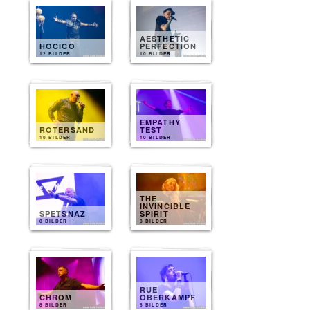
AESTHETIC
HOCICO
PERFECTION
12 BILDER
10 BILDER
EMPATHY
ROTERSAND
TEST
10 BILDER
10 BILDER
THE
INVINCIBLE
SPETSNAZ
SPIRIT
8 BILDER
8 BILDER
RUE
CHROM
OBERKAMPF
8 BILDER
8 BILDER