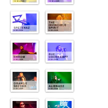
10 BILDER
10 BILDER
THE
INVINCIBLE
SPETSNAZ
SPIRIT
8 BILDER
8 BILDER
RUE
CHROM
OBERKAMPF
8 BILDER
8 BILDER
ORANGE
SECTOR
ALIENARE
8 BILDER
8 BILDER