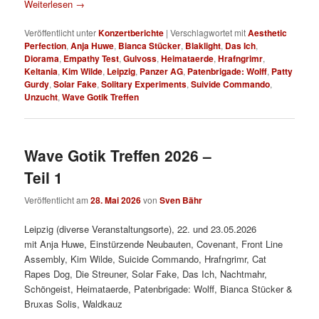
Weiterlesen
→
Veröffentlicht unter
Konzertberichte
|
Verschlagwortet mit
Aesthetic
Perfection
,
Anja Huwe
,
Bianca Stücker
,
Blaklight
,
Das Ich
,
Diorama
,
Empathy Test
,
Gulvoss
,
Heimataerde
,
Hrafngrimr
,
Keltania
,
Kim Wilde
,
Leipzig
,
Panzer AG
,
Patenbrigade: Wolff
,
Patty
Gurdy
,
Solar Fake
,
Solitary Experiments
,
Suivide Commando
,
Unzucht
,
Wave Gotik Treffen
Wave Gotik Treffen 2026 –
Teil 1
Veröffentlicht am
28. Mai 2026
von
Sven Bähr
Leipzig (diverse Veranstaltungsorte), 22. und 23.05.2026
mit Anja Huwe, Einstürzende Neubauten, Covenant, Front Line
Assembly, Kim Wilde, Suicide Commando, Hrafngrimr, Cat
Rapes Dog, Die Streuner, Solar Fake, Das Ich, Nachtmahr,
Schöngeist, Heimataerde, Patenbrigade: Wolff, Bianca Stücker &
Bruxas Solis, Waldkauz