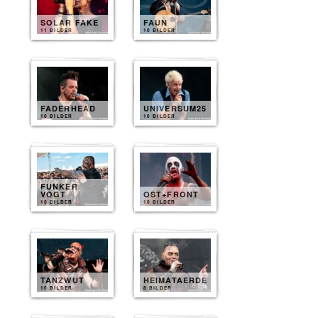
SOLAR FAKE
FAUN
11 BILDER
10 BILDER
FADERHEAD
UNIVERSUM25
10 BILDER
10 BILDER
FUNKER
VOGT
OST+FRONT
10 BILDER
10 BILDER
TANZWUT
HEIMATAERDE
10 BILDER
8 BILDER