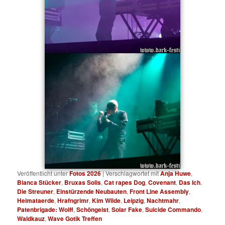
Veröffentlicht unter
Fotos 2026
|
Verschlagwortet mit
Anja Huwe
,
Bianca Stücker
,
Bruxas Solis
,
Cat rapes Dog
,
Covenant
,
Das Ich
,
Die Streuner
,
Einstürzende Neubauten
,
Front Line Assembly
,
Heimataerde
,
Hrafngrimr
,
Kim Wilde
,
Leipzig
,
Nachtmahr
,
Patenbrigade: Wolff
,
Schöngeist
,
Solar Fake
,
Suicide Commando
,
Waldkauz
,
Wave Gotik Treffen