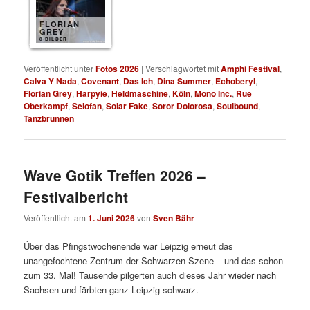
FLORIAN
GREY
8 BILDER
Veröffentlicht unter
Fotos 2026
|
Verschlagwortet mit
Amphi Festival
,
Calva Y Nada
,
Covenant
,
Das Ich
,
Dina Summer
,
Echoberyl
,
Florian Grey
,
Harpyie
,
Heldmaschine
,
Köln
,
Mono Inc.
,
Rue
Oberkampf
,
Selofan
,
Solar Fake
,
Soror Dolorosa
,
Soulbound
,
Tanzbrunnen
Wave Gotik Treffen 2026 –
Festivalbericht
Veröffentlicht am
1. Juni 2026
von
Sven Bähr
Über das Pfingstwochenende war Leipzig erneut das
unangefochtene Zentrum der Schwarzen Szene – und das schon
zum 33. Mal! Tausende pilgerten auch dieses Jahr wieder nach
Sachsen und färbten ganz Leipzig schwarz.