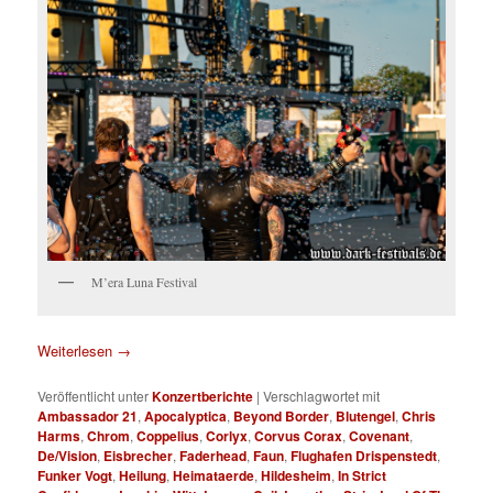
M’era Luna Festival
Weiterlesen
→
Veröffentlicht unter
Konzertberichte
|
Verschlagwortet mit
Ambassador 21
,
Apocalyptica
,
Beyond Border
,
Blutengel
,
Chris
Harms
,
Chrom
,
Coppelius
,
Corlyx
,
Corvus Corax
,
Covenant
,
De/Vision
,
Eisbrecher
,
Faderhead
,
Faun
,
Flughafen Drispenstedt
,
Funker Vogt
,
Heilung
,
Heimataerde
,
Hildesheim
,
In Strict