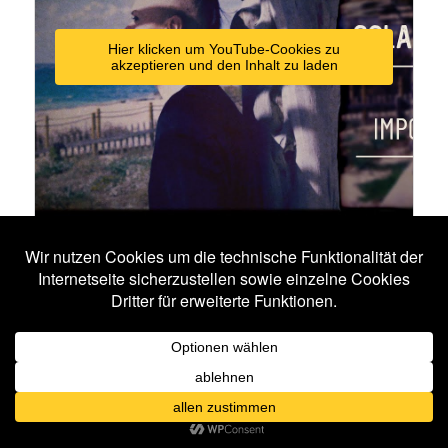
Hier klicken um YouTube-Cookies zu
akzeptieren und den Inhalt zu laden
Video: youtube.com
Veröffentlicht unter
News
|
Verschlagwortet mit
Solar Fake
Mera Luna Festival 2023 –
Festivalbericht
Veröffentlicht am
22. August 2023
von
Natalie Laube