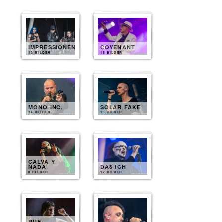
IMPRESSIONEN
COVENANT
12 BILDER
15 BILDER
MONO INC.
SOLAR FAKE
14 BILDER
13 BILDER
CALVA Y
NADA
DAS ICH
9 BILDER
12 BILDER
RUE