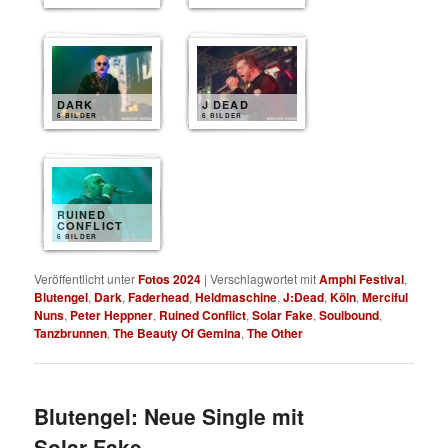
DARK
J DEAD
6 BILDER
6 BILDER
RUINED
CONFLICT
6 BILDER
Veröffentlicht unter
Fotos 2024
|
Verschlagwortet mit
Amphi Festival
,
Blutengel
,
Dark
,
Faderhead
,
Heldmaschine
,
J:Dead
,
Köln
,
Merciful
Nuns
,
Peter Heppner
,
Ruined Conflict
,
Solar Fake
,
Soulbound
,
Tanzbrunnen
,
The Beauty Of Gemina
,
The Other
Blutengel: Neue Single mit
Solar Fake