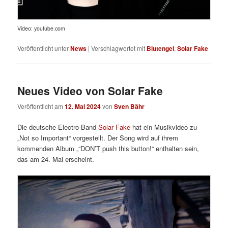
Video: youtube.com
Veröffentlicht unter
News
|
Verschlagwortet mit
Blutengel
,
Solar Fake
Neues Video von Solar Fake
Veröffentlicht am
12. Mai 2024
von
Sven Bähr
Die deutsche Electro-Band
Solar Fake
hat ein Musikvideo zu
„Not so Important“ vorgestellt. Der Song wird auf ihrem
kommenden Album
„“DON’T push this button!“ enthalten
sein,
das am 24. Mai erscheint.