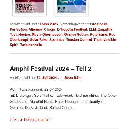
TENSION
CONTROL
ELM
7 BILDER
6 BILDER
Veröffentlicht unter
Fotos 2025
|
Verschlagwortet mit
Aesthetic
Perfection
,
Alienare
,
Chrom
,
E-Tropolis Festival
,
ELM
,
Empathy
Test
,
Hocico
,
Mesh
,
Oberhausen
,
Orange Sector
,
Rotersand
,
Rue
Oberkampf
,
Solar Fake
,
Spetsnaz
,
Tension Control
,
The Invincible
Spirit
,
Turbinenhalle
Amphi Festival 2024 – Teil 2
Veröffentlicht am
30. Juli 2024
von
Sven Bähr
Köln (Tanzbrunnen), 28.07.2024
mit Blutengel, Solar Fake, Faderhead, Heldmaschine, The Other,
Soulbound, Merciful Nuns, Peter Heppner, The Beauty of
Gemina, Dark, J:Dead, Ruined Conflict
Link zur Fotogalerie Teil 1