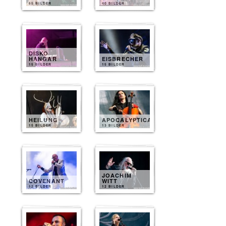
65 BILDER
40 BILDER
DISKO
HANGAR
EISBRECHER
15 BILDER
15 BILDER
HEILUNG
APOCALYPTICA
15 BILDER
13 BILDER
JOACHIM
COVENANT
WITT
12 BILDER
12 BILDER