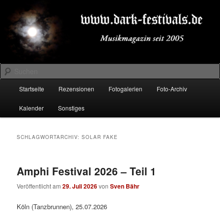
Zum
Zum
Musikmagazin seit 2005
primären
sekundären
Inhalt
Inhalt
springen
springen
DARK-FESTIVALS.DE
Suchen
Hauptmenü
Startseite
Rezensionen
Fotogalerien
Foto-Archiv
Kalender
Sonstiges
SCHLAGWORTARCHIV:
SOLAR FAKE
Amphi Festival 2026 – Teil 1
Veröffentlicht am
29. Juli 2026
von
Sven Bähr
Köln (Tanzbrunnen), 25.07.2026