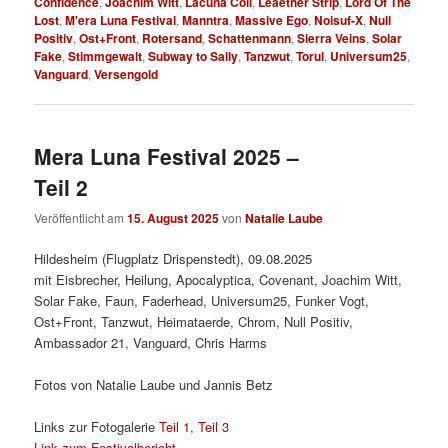
Confidence
,
Joachim Witt
,
Lacuna Coil
,
Leaether Strip
,
Lord Of The
Lost
,
M'era Luna Festival
,
Manntra
,
Massive Ego
,
Noisuf-X
,
Null
Positiv
,
Ost+Front
,
Rotersand
,
Schattenmann
,
Sierra Veins
,
Solar
Fake
,
Stimmgewalt
,
Subway to Sally
,
Tanzwut
,
Torul
,
Universum25
,
Vanguard
,
Versengold
Mera Luna Festival 2025 –
Teil 2
Veröffentlicht am
15. August 2025
von
Natalie Laube
Hildesheim (Flugplatz Drispenstedt), 09.08.2025
mit Eisbrecher, Heilung, Apocalyptica, Covenant, Joachim Witt,
Solar Fake, Faun, Faderhead, Universum25, Funker Vogt,
Ost+Front, Tanzwut, Heimataerde, Chrom, Null Positiv,
Ambassador 21, Vanguard, Chris Harms
Fotos von Natalie Laube und Jannis Betz
Links zur Fotogalerie
Teil 1
,
Teil 3
Link zum Festivalbericht