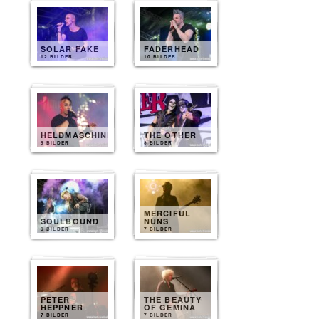
SOLAR FAKE
FADERHEAD
12 BILDER
10 BILDER
HELDMASCHINE
THE OTHER
9 BILDER
8 BILDER
MERCIFUL
SOULBOUND
NUNS
8 BILDER
7 BILDER
PETER
THE BEAUTY
HEPPNER
OF GEMINA
7 BILDER
7 BILDER