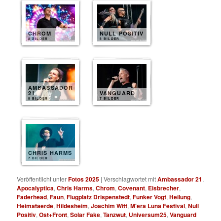
CHROM
NULL POSITIV
8 BILDER
8 BILDER
AMBASSADOR
21
VANGUARD
8 BILDER
7 BILDER
CHRIS HARMS
7 BILDER
Veröffentlicht unter
Fotos 2025
|
Verschlagwortet mit
Ambassador 21
,
Apocalyptica
,
Chris Harms
,
Chrom
,
Covenant
,
Eisbrecher
,
Faderhead
,
Faun
,
Flugplatz Drispenstedt
,
Funker Vogt
,
Heilung
,
Heimataerde
,
Hildesheim
,
Joachim Witt
,
M'era Luna Festival
,
Null
Positiv
,
Ost+Front
,
Solar Fake
,
Tanzwut
,
Universum25
,
Vanguard