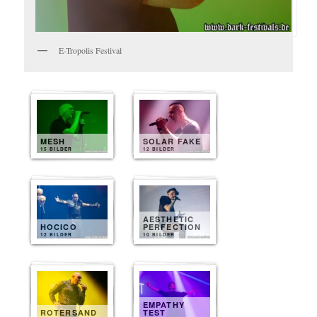
E-Tropolis Festival
MESH
SOLAR FAKE
15 BILDER
12 BILDER
AESTHETIC
HOCICO
PERFECTION
12 BILDER
10 BILDER
EMPATHY
ROTERSAND
TEST