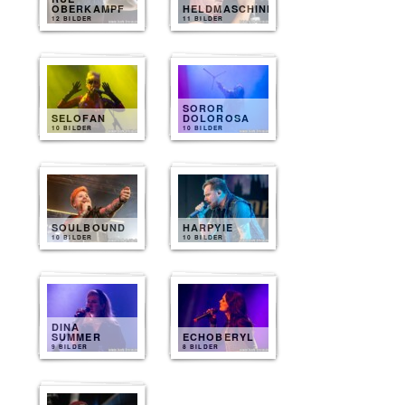
OBERKAMPF
HELDMASCHINE
12 BILDER
11 BILDER
SOROR
SELOFAN
DOLOROSA
10 BILDER
10 BILDER
SOULBOUND
HARPYIE
10 BILDER
10 BILDER
DINA
SUMMER
ECHOBERYL
9 BILDER
8 BILDER