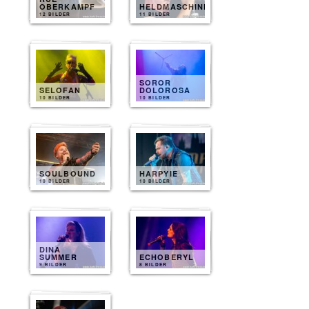
OBERKAMPF
HELDMASCHINE
12 BILDER
11 BILDER
SOROR
SELOFAN
DOLOROSA
10 BILDER
10 BILDER
SOULBOUND
HARPYIE
10 BILDER
10 BILDER
DINA
SUMMER
ECHOBERYL
9 BILDER
8 BILDER