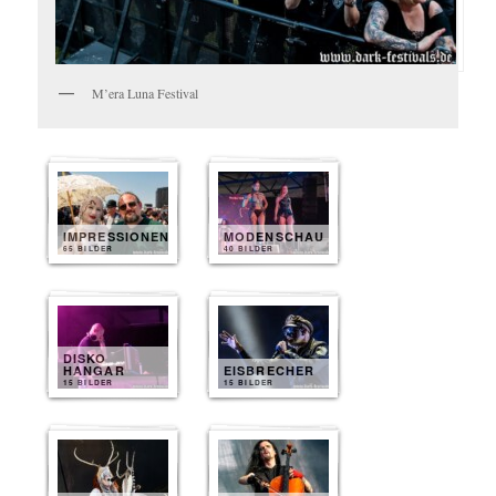
M’era Luna Festival
IMPRESSIONEN
MODENSCHAU
65 BILDER
40 BILDER
DISKO
HANGAR
EISBRECHER
15 BILDER
15 BILDER