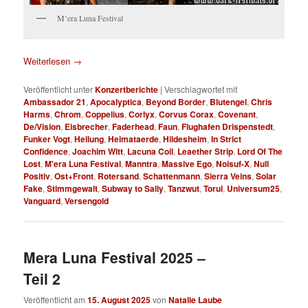
M’era Luna Festival
Weiterlesen
→
Veröffentlicht unter
Konzertberichte
|
Verschlagwortet mit
Ambassador 21
,
Apocalyptica
,
Beyond Border
,
Blutengel
,
Chris
Harms
,
Chrom
,
Coppelius
,
Corlyx
,
Corvus Corax
,
Covenant
,
De/Vision
,
Eisbrecher
,
Faderhead
,
Faun
,
Flughafen Drispenstedt
,
Funker Vogt
,
Heilung
,
Heimataerde
,
Hildesheim
,
In Strict
Confidence
,
Joachim Witt
,
Lacuna Coil
,
Leaether Strip
,
Lord Of The
Lost
,
M'era Luna Festival
,
Manntra
,
Massive Ego
,
Noisuf-X
,
Null
Positiv
,
Ost+Front
,
Rotersand
,
Schattenmann
,
Sierra Veins
,
Solar
Fake
,
Stimmgewalt
,
Subway to Sally
,
Tanzwut
,
Torul
,
Universum25
,
Vanguard
,
Versengold
Mera Luna Festival 2025 –
Teil 2
Veröffentlicht am
15. August 2025
von
Natalie Laube