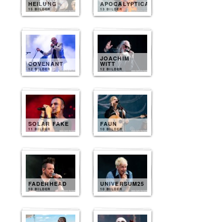
HEILUNG
APOCALYPTICA
15 BILDER
13 BILDER
JOACHIM
COVENANT
WITT
12 BILDER
12 BILDER
SOLAR FAKE
FAUN
11 BILDER
10 BILDER
FADERHEAD
UNIVERSUM25
10 BILDER
10 BILDER