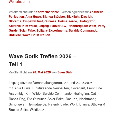
Weiterlesen
→
Veröffentlicht unter
Konzertberichte
|
Verschlagwortet mit
Aesthetic
Perfection
,
Anja Huwe
,
Bianca Stücker
,
Blaklight
,
Das Ich
,
Diorama
,
Empathy Test
,
Gulvoss
,
Heimataerde
,
Hrafngrimr
,
Keltania
,
Kim Wilde
,
Leipzig
,
Panzer AG
,
Patenbrigade: Wolff
,
Patty
Gurdy
,
Solar Fake
,
Solitary Experiments
,
Suivide Commando
,
Unzucht
,
Wave Gotik Treffen
Wave Gotik Treffen 2026 –
Teil 1
Veröffentlicht am
28. Mai 2026
von
Sven Bähr
Leipzig (diverse Veranstaltungsorte), 22. und 23.05.2026
mit Anja Huwe, Einstürzende Neubauten, Covenant, Front Line
Assembly, Kim Wilde, Suicide Commando, Hrafngrimr, Cat
Rapes Dog, Die Streuner, Solar Fake, Das Ich, Nachtmahr,
Schöngeist, Heimataerde, Patenbrigade: Wolff, Bianca Stücker &
Bruxas Solis, Waldkauz