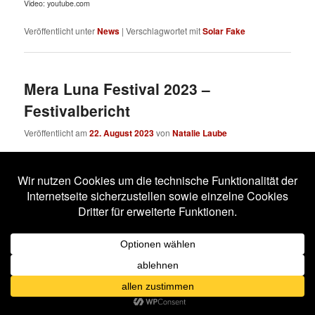
Video: youtube.com
Veröffentlicht unter
News
|
Verschlagwortet mit
Solar Fake
Mera Luna Festival 2023 –
Festivalbericht
Veröffentlicht am
22. August 2023
von
Natalie Laube
Wenn 25.000 Besucher auf ein Flughafengelände in Hildesheim
strömen und dieses ein Wochenende lang in das Club- und
Wohnzimmer der Schwarzen Szene verwandeln, dann ist
M’era
Luna Festival
!
Dieses Jahr war es am Wochenende des 12. und 13. August
soweit. Passend zur Anreise des schwarzen Gevölks lichteten
sich die Wolken und bei etwa 26 Grad und strahlendem
Sonnenschein standen die Zeichen auf zwei fulminante
Festivaltage. Ob die auch so kamen? Das erfahrt ihr in diesem
Bericht!