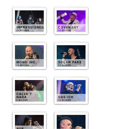
IMPRESSIONEN
COVENANT
12 BILDER
15 BILDER
MONO INC.
SOLAR FAKE
14 BILDER
13 BILDER
CALVA Y
NADA
DAS ICH
9 BILDER
12 BILDER
RUE