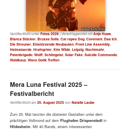
Veröffentlicht unter
Fotos 2026
|
Verschlagwortet mit
Anja Huwe
,
Bianca Stücker
,
Bruxas Solis
,
Cat rapes Dog
,
Covenant
,
Das Ich
,
Die Streuner
,
Einstürzende Neubauten
,
Front Line Assembly
,
Heimataerde
,
Hrafngrimr
,
Kim Wilde
,
Leipzig
,
Nachtmahr
,
Patenbrigade: Wolff
,
Schöngeist
,
Solar Fake
,
Suicide Commando
,
Waldkauz
,
Wave Gotik Treffen
Mera Luna Festival 2025 –
Festivalbericht
Veröffentlicht am
20. August 2025
von
Natalie Laube
Zum 25. Mal tanzten die düsteren Gestalten unter dem
prächtigen Vollmond auf dem
Flughafen Drispenstedt
in
Hildesheim
. Mit 40 Bands, einem interessanten