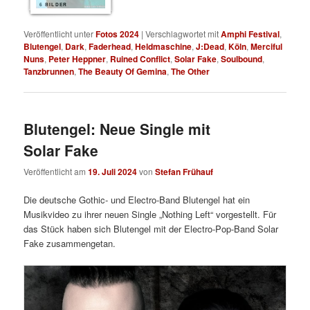
6 BILDER
Veröffentlicht unter
Fotos 2024
|
Verschlagwortet mit
Amphi Festival
,
Blutengel
,
Dark
,
Faderhead
,
Heldmaschine
,
J:Dead
,
Köln
,
Merciful
Nuns
,
Peter Heppner
,
Ruined Conflict
,
Solar Fake
,
Soulbound
,
Tanzbrunnen
,
The Beauty Of Gemina
,
The Other
Blutengel: Neue Single mit
Solar Fake
Veröffentlicht am
19. Juli 2024
von
Stefan Frühauf
Die deutsche Gothic- und Electro-Band Blutengel hat ein
Musikvideo zu ihrer neuen Single „Nothing Left“ vorgestellt. Für
das Stück haben sich Blutengel mit der Electro-Pop-Band Solar
Fake zusammengetan.