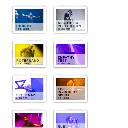
AESTHETIC
HOCICO
PERFECTION
12 BILDER
10 BILDER
EMPATHY
ROTERSAND
TEST
10 BILDER
10 BILDER
THE
INVINCIBLE
SPETSNAZ
SPIRIT
8 BILDER
8 BILDER
RUE