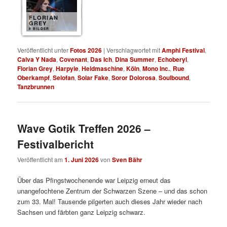
FLORIAN
GREY
8 BILDER
Veröffentlicht unter
Fotos 2026
|
Verschlagwortet mit
Amphi Festival
,
Calva Y Nada
,
Covenant
,
Das Ich
,
Dina Summer
,
Echoberyl
,
Florian Grey
,
Harpyie
,
Heldmaschine
,
Köln
,
Mono Inc.
,
Rue
Oberkampf
,
Selofan
,
Solar Fake
,
Soror Dolorosa
,
Soulbound
,
Tanzbrunnen
Wave Gotik Treffen 2026 –
Festivalbericht
Veröffentlicht am
1. Juni 2026
von
Sven Bähr
Über das Pfingstwochenende war Leipzig erneut das
unangefochtene Zentrum der Schwarzen Szene – und das schon
zum 33. Mal! Tausende pilgerten auch dieses Jahr wieder nach
Sachsen und färbten ganz Leipzig schwarz.