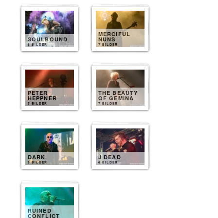
MERCIFUL
SOULBOUND
NUNS
8 BILDER
7 BILDER
PETER
THE BEAUTY
HEPPNER
OF GEMINA
7 BILDER
7 BILDER
DARK
J DEAD
6 BILDER
6 BILDER
RUINED
CONFLICT