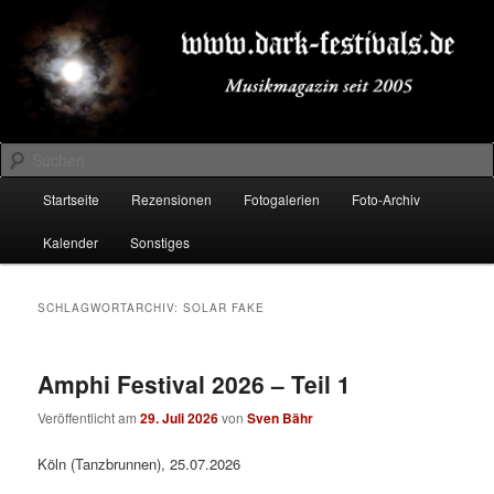
Zum
Zum
Musikmagazin seit 2005
primären
sekundären
Inhalt
Inhalt
springen
springen
DARK-FESTIVALS.DE
Suchen
Hauptmenü
Startseite
Rezensionen
Fotogalerien
Foto-Archiv
Kalender
Sonstiges
SCHLAGWORTARCHIV:
SOLAR FAKE
Amphi Festival 2026 – Teil 1
Veröffentlicht am
29. Juli 2026
von
Sven Bähr
Köln (Tanzbrunnen), 25.07.2026