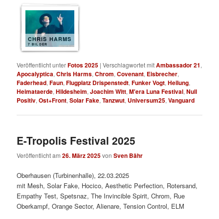
CHRIS HARMS
7 BILDER
Veröffentlicht unter
Fotos 2025
|
Verschlagwortet mit
Ambassador 21
,
Apocalyptica
,
Chris Harms
,
Chrom
,
Covenant
,
Eisbrecher
,
Faderhead
,
Faun
,
Flugplatz Drispenstedt
,
Funker Vogt
,
Heilung
,
Heimataerde
,
Hildesheim
,
Joachim Witt
,
M'era Luna Festival
,
Null
Positiv
,
Ost+Front
,
Solar Fake
,
Tanzwut
,
Universum25
,
Vanguard
E-Tropolis Festival 2025
Veröffentlicht am
26. März 2025
von
Sven Bähr
Oberhausen (Turbinenhalle), 22.03.2025
mit Mesh, Solar Fake, Hocico, Aesthetic Perfection, Rotersand,
Empathy Test, Spetsnaz, The Invincible Spirit, Chrom, Rue
Oberkampf, Orange Sector, Alienare, Tension Control, ELM