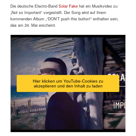
Die deutsche Electro-Band
Solar Fake
hat ein Musikvideo zu
„Not so Important“ vorgestellt. Der Song wird auf ihrem
kommenden Album
„“DON’T push this button!“ enthalten
sein,
das am 24. Mai erscheint.
Hier klicken um YouTube-Cookies zu
akzeptieren und den Inhalt zu laden