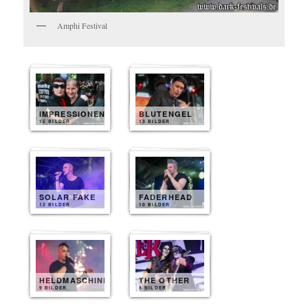
Amphi Festival
IMPRESSIONEN
BLUTENGEL
15 BILDER
13 BILDER
SOLAR FAKE
FADERHEAD
12 BILDER
10 BILDER
HELDMASCHINE
THE OTHER
9 BILDER
8 BILDER