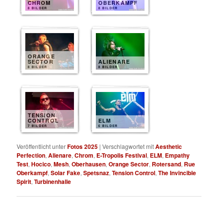
CHROM
OBERKAMPF
8 BILDER
8 BILDER
ORANGE
SECTOR
ALIENARE
8 BILDER
8 BILDER
TENSION
CONTROL
ELM
7 BILDER
6 BILDER
Veröffentlicht unter
Fotos 2025
|
Verschlagwortet mit
Aesthetic
Perfection
,
Alienare
,
Chrom
,
E-Tropolis Festival
,
ELM
,
Empathy
Test
,
Hocico
,
Mesh
,
Oberhausen
,
Orange Sector
,
Rotersand
,
Rue
Oberkampf
,
Solar Fake
,
Spetsnaz
,
Tension Control
,
The Invincible
Spirit
,
Turbinenhalle