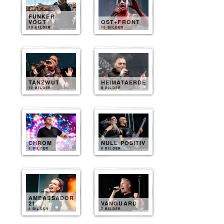
FUNKER
VOGT
OST+FRONT
10 BILDER
10 BILDER
TANZWUT
HEIMATAERDE
10 BILDER
8 BILDER
CHROM
NULL POSITIV
8 BILDER
8 BILDER
AMBASSADOR
21
VANGUARD
8 BILDER
7 BILDER