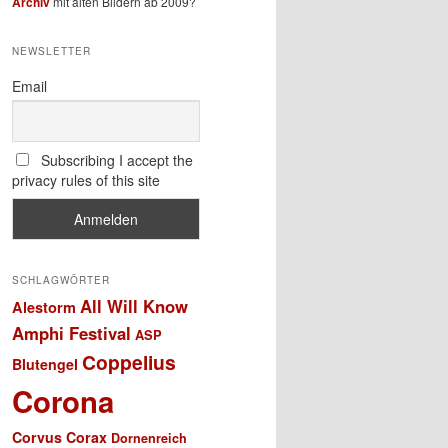
Archiv
mit alten Bildern ab 2009?
NEWSLETTER
Email
Subscribing I accept the
privacy rules of this site
SCHLAGWÖRTER
All Will Know
Alestorm
Amphi Festival
ASP
Coppelius
Blutengel
Corona
Corvus Corax
Dornenreich