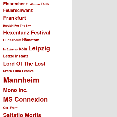
Eisbrecher
Faun
Ensiferum
Feuerschwanz
Frankfurt
Harakiri For The Sky
Hexentanz Festival
Hämatom
Hildesheim
Leipzig
Köln
In Extremo
Letzte Instanz
Lord Of The Lost
M'era Luna Festival
Mannheim
Mono Inc.
MS Connexion
Ost+Front
Saltatio Mortis