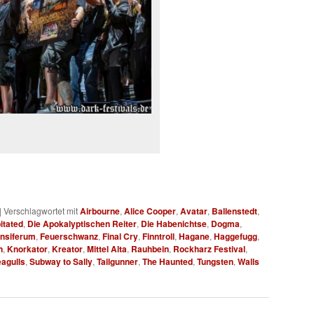
|
Verschlagwortet mit
Airbourne
,
Alice Cooper
,
Avatar
,
Ballenstedt
,
itated
,
Die Apokalyptischen Reiter
,
Die Habenichtse
,
Dogma
,
nsiferum
,
Feuerschwanz
,
Final Cry
,
Finntroll
,
Hagane
,
Haggefugg
,
n
,
Knorkator
,
Kreator
,
Mittel Alta
,
Rauhbein
,
Rockharz Festival
,
eagulls
,
Subway to Sally
,
Tailgunner
,
The Haunted
,
Tungsten
,
Walls