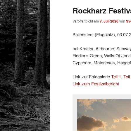
Rockharz Festiva
Veröffentlicht am
7. Juli 2026
von
Sv
Ballenstedt (Flugplatz), 03.07.
mit Kreator, Airbourne, Subway
Fiddler’s Green, Walls Of Jeri
Cypecore, Motorjesus, Hagge
Link zur Fotogalerie
Teil 1
,
Teil
Link zum Festivalbericht