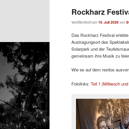
Rockharz Festiva
Veröffentlicht am
10. Juli 2026
von
S
Das Rockharz Festival erlebte 
Austragungsort des Spektakels
Solarpark und der Teufelsmaue
gemeinsam ihre Musik zu feier
Wie es auf dem restlos ausverka
Fotolinks:
Teil 1 (Mittwoch un