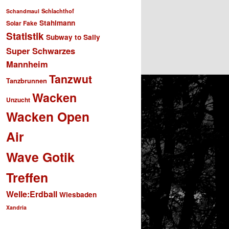
Schlachthof
Schandmaul
Stahlmann
Solar Fake
Statistik
Subway to Sally
Super Schwarzes
Mannheim
Tanzwut
Tanzbrunnen
Wacken
Unzucht
Wacken Open
Air
Wave Gotik
Treffen
Welle:Erdball
Wiesbaden
Xandria