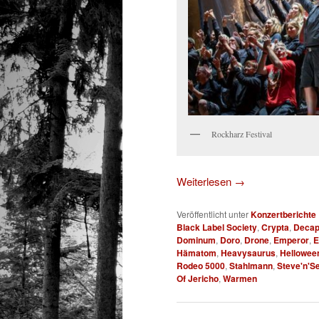
Rockharz Festival
Weiterlesen
→
Veröffentlicht unter
Konzertberichte
Black Label Society
,
Crypta
,
Decap
Dominum
,
Doro
,
Drone
,
Emperor
,
E
Hämatom
,
Heavysaurus
,
Hellowee
Rodeo 5000
,
Stahlmann
,
Steve'n'S
Of Jericho
,
Warmen