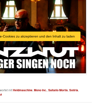
e-Cookies zu akzeptieren und den Inhalt zu laden
wortet mit
Heldmaschine
,
Mono Inc.
,
Saltatio Mortis
,
Sotiria
,
ut